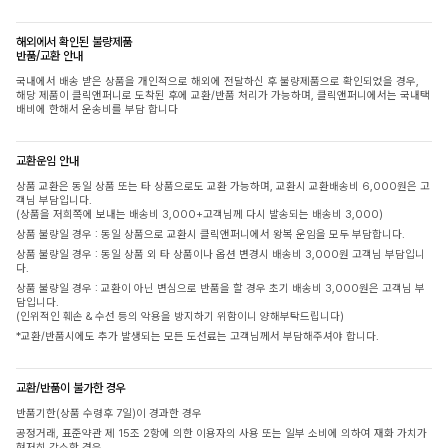
해외에서 확인된 불량제품
반품/교환 안내
국내에서 배송 받은 상품을 개인적으로 해외에 전달하신 후 불량제품으로 확인되었을 경우,
해당 제품이 클릭앤퍼니로 도착된 후에 교환/반품 처리가 가능하며, 클릭앤퍼니에서는 국내택
배비에 한해서 운송비를 부담 합니다
교환운임 안내
상품 교환은 동일 상품 또는 타 상품으로도 교환 가능하며, 교환시 교환배송비 6,000원은 고
객님 부담입니다.
(상품을 저희쪽에 보내는 배송비 3,000+고객님께 다시 발송되는 배송비 3,000)
상품 불량일 경우 : 동일 상품으로 교환시 클릭앤퍼니에서 왕복 운임을 모두 부담합니다.
상품 불량일 경우 : 동일 상품 외 타 상품이나 옵션 변경시 배송비 3,000원 고객님 부담입니
다.
상품 불량일 경우 : 교환이 아닌 변심으로 반품을 할 경우 초기 배송비 3,000원은 고객님 부
담입니다.
(인위적인 훼손 & 수선 등의 악용을 방지하기 위함이니 양해부탁드립니다)
*교환/반품시에도 추가 발생되는 모든 도선료는 고객님께서 부담해주셔야 합니다.
교환/반품이 불가한 경우
반품기한(상품 수령후 7일)이 경과한 경우
공정거래, 표준약관 제 15조 2항에 의한 이용자의 사용 또는 일부 소비에 의하여 재화 가치가
현저히 감소한 경우