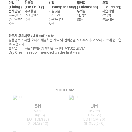
안감
신축성
비침
두께감
촉감
(Lining)
(Flexibility)
(Transparency)
(Thickness)
(Touching)
전체안감
매우좋음
비침있음
두꺼움
까슬거림
부분안감
약간당겨짐
비침약간
적당함
적당함
안감탈부착
없음
밝은칼라만
얇음
부드러움
없음
없음
취급시 주의사항 / Attention to
상품별로 기재된 소재에 해당하는 세탁 및 관리법을 지켜주셔야 더 오래 예쁘게 입으실
수 있습니다.
클릭앤퍼니 모든 의류는 첫 세탁은 드라이크리닝을 권장합니다.
Dry Clean is recommended on the first wash.
MODEL
SIZE
SH
JH
163cm
167cm
TOP(55)
TOP(55)
BOTTOM(26)
BOTTOM(26)
SHOES(240)
SHOES(240)