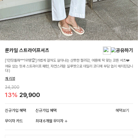
룬카일 스트라이프셔츠
[1만장돌파**1위템🏆]가볍게 걸쳐도 살아나는 산뜻한 컬러감, 여름에 딱 맞는 코튼 셔츠❤️
여유 있는 핏과 스트라이프 패턴, 자연스러운 실루엣으로 데일리 코디에 부담 없이 매치된답니
다:)
개 리뷰
34,300
13%
29,900
신규가입 혜택
신규가입 혜택
혜택보기
무이자 카드
최대 6개월 무이자