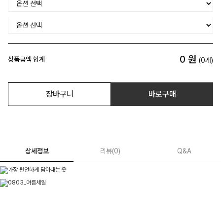
0
원
상품금액 합계
(
0
개)
장바구니
바로구매
상세정보
리뷰
(
0
)
Q&A