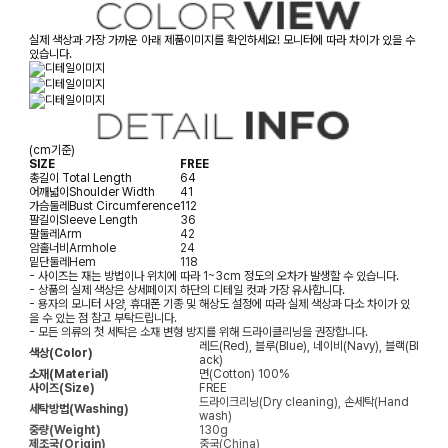
실제 색상과 가장 가까운 아래 제품이미지를 확인하세요! 모니터에 따라 차이가 있을 수
있습니다.
(cm기준)
SIZE
FREE
총길이
Total Length
64
어깨넓이
Shoulder Width
41
가슴둘레
Bust Circumference
112
팔길이
Sleeve Length
36
팔둘레
Arm
42
암홀너비
Armhole
24
밑단둘레
Hem
118
- 사이즈는 재는 방법이나 위치에 따라 1~3cm 정도의 오차가 발생할 수 있습니다.
- 상품의 실제 색상은 상세페이지 하단의 디테일 컷과 가장 유사합니다.
- 용자의 모니터 사양, 휴대폰 기종 및 해상도 설정에 따라 실제 색상과 다소 차이가 있
을 수 있는 점 참고 부탁드립니다.
- 모든 의류의 첫 세탁은 소재 변형 방지를 위해 드라이클리닝을 권장합니다.
레드(Red), 블루(Blue), 네이비(Navy), 블랙(Bl
색상(Color)
ack)
소재(Material)
면(Cotton) 100%
사이즈(Size)
FREE
드라이크리닝(Dry cleaning), 손세탁(Hand
세탁방법(Washing)
wash)
중량(Weight)
130g
제조국(Origin)
중국(China)