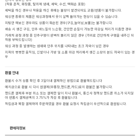
(착용 흔적, 화장품, 탈취제 냄새, 세탁, 수선, 택훼손 포함)
세탁을 하신 경우나 착용을 하신 후에는 불량이 발견되어도 교환/반품이 불가합니다.
워싱면 종류의 제품은 워싱과정에서 옷이 살짝 돌아가는 현상이 있을 수 있습니다.
피팅만 해보신 경우라도 상품이 훼손된 경우(구김,늘어남,보풀)는 불가합니다.
배송 시 생긴 구김, 단추 바느질의 느슨함, 간단한 손질이 가능한 마감실 처리가 미흡한 경우
거래처 공정 과정 중 단추구멍이 완벽히 뚫리지 않은 경우 (가위로 간단하게 구멍을 내주신 뒤
착용 부탁드립니다)
워싱 과정 중 발생하는 냄새와 단추 위치를 나타내는 초크 자국이 남은 경우
지퍼의 뻣뻣한 움직임, 신발이나 가방 및 소품 마감 처리에서 생긴 소량의 본드 자국이 있는 경
우
환불 안내
환불시 수거 상품 확인 후 3일이내 결제하신 방법으로 환불해드립니다
예치금으로 환불 시 다시 원결제(무통장,핸드폰,카드)로의 환불은 불가합니다.
핸드폰 결제후 부분 취소 또는 결제한 달이 지나 환불시, 통신사 정책상 핸드폰 취소가 되지않
아 반품시 결제금액의 3.75%가 차감 후 환불됩니다.
적립금과 복합 결제하여 주문하였을 경우 환불 요청시 적립금이 우선적으로 환원됩니다.
판매자정보