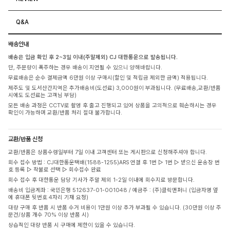
Q&A
배송안내
배송은 입금 확인 후 2~3일 이내(주말제외) CJ 대한통운으로 발송됩니다.
단, 주문량이 폭주하는 경우 배송이 지연될 수 있으니 양해바랍니다.
무료배송은 순수 결제금액 6만원 이상 구매시(할인 및 적립금 제외한 금액) 적용됩니다.
제주도 및 도서산간지역은 추가배송비(도선료) 3,000원이 부과됩니다. (무료배송,교환/반품
시에도 도선료는 고객님 부담)
모든 배송 과정은 CCTV로 촬영 후 출고 진행되고 있어 상품을 고의적으로 훼손하시는 경우
확인이 가능하며 교환/반품 처리 절대 불가합니다.
교환/반품 신청
교환/반품은 상품수령일부터 7일 이내 고객센터 또는 게시판으로 신청해주셔야 합니다.
회수 접수 방법 : CJ대한통운택배(1588-1255)ARS 연결 후 1번 ▷ 1번 ▷ 받으신 운송장 번
호 등록 ▷ 착불로 선택 ▷ 회수접수 완료
회수 접수 후 대한통운 담당 기사가 주말 제외 1-2일 이내에 회수지로 방문합니다.
배송비 입금계좌 : 국민은행 512637-01-001048 / 예금주 : (주)클릭앤퍼니 (입금자명 옆
에 휴대폰 뒷번호 4자리 기재 요청)
대량 구매 후 반품 시 반품 수거 비용이 1만원 이상 추가 부과될 수 있습니다. (30만원 이상 주
문건/상품 개수 70% 이상 반품 시)
상습적인 대량 반품 시 구매에 제한이 있을 수 있습니다.