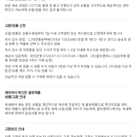
모든 배송 과정은 CCTV로 촬영 후 출고 진행되고 있어 상품을 고의적으로 훼손하시는 경우
확인이 가능하며 교환/반품 처리 절대 불가합니다.
교환/반품 신청
교환/반품은 상품수령일부터 7일 이내 고객센터 또는 게시판으로 신청해주셔야 합니다.
회수 접수 방법 : CJ대한통운택배(1588-1255)ARS 연결 후 1번 ▷ 1번 ▷ 받으신 운송장 번
호 등록 ▷ 착불로 선택 ▷ 회수접수 완료
회수 접수 후 대한통운 담당 기사가 주말 제외 1-2일 이내에 회수지로 방문합니다.
배송비 입금계좌 : 국민은행 512637-01-001048 / 예금주 : (주)클릭앤퍼니 (입금자명 옆
에 휴대폰 뒷번호 4자리 기재 요청)
대량 구매 후 반품 시 반품 수거 비용이 1만원 이상 추가 부과될 수 있습니다. (30만원 이상 주
문건/상품 개수 70% 이상 반품 시)
상습적인 대량 반품 시 구매에 제한이 있을 수 있습니다.
해외에서 확인된 불량제품
반품/교환 안내
국내에서 배송 받은 상품을 개인적으로 해외에 전달하신 후 불량제품으로 확인되었을 경우,
해당 제품이 클릭앤퍼니로 도착된 후에 교환/반품 처리가 가능하며, 클릭앤퍼니에서는 국내택
배비에 한해서 운송비를 부담 합니다
교환운임 안내
상품 교환은 동일 상품 또는 타 상품으로도 교환 가능하며, 교환시 교환배송비 6,000원은 고