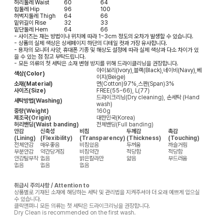
허리둘레
Waist
60
64
힙둘레
Hip
96
100
허벅지둘레
Thigh
64
66
밑위길이
Rise
32
33
밑단둘레
Hem
64
66
- 사이즈는 재는 방법이나 위치에 따라 1~3cm 정도의 오차가 발생할 수 있습니다.
- 상품의 실제 색상은 상세페이지 하단의 디테일 컷과 가장 유사합니다.
- 용자의 모니터 사양, 휴대폰 기종 및 해상도 설정에 따라 실제 색상과 다소 차이가 있
을 수 있는 점 참고 부탁드립니다.
- 모든 의류의 첫 세탁은 소재 변형 방지를 위해 드라이클리닝을 권장합니다.
아이보리(Ivory),블랙(Black),네이비(Navy),베
색상(Color)
이지(Beige)
소재(Material)
면(Cotton)97%,스판(Span)3%
사이즈(Size)
FREE(55-66), L(77)
드라이크리닝(Dry cleaning), 손세탁 (Hand
세탁방법(Washing)
wash)
중량(Weight)
160g
제조국(Origin)
대한민국(Korea)
허리밴딩(Waist banding)
전체밴딩(Full banding)
안감
신축성
비침
두께감
촉감
(Lining)
(Flexibility)
(Transparency)
(Thickness)
(Touching)
전체안감
매우좋음
비침있음
두꺼움
까슬거림
부분안감
약간당겨짐
비침약간
적당함
적당함
안감탈부착
없음
밝은칼라만
얇음
부드러움
없음
없음
없음
취급시 주의사항 / Attention to
상품별로 기재된 소재에 해당하는 세탁 및 관리법을 지켜주셔야 더 오래 예쁘게 입으실
수 있습니다.
클릭앤퍼니 모든 의류는 첫 세탁은 드라이크리닝을 권장합니다.
Dry Clean is recommended on the first wash.