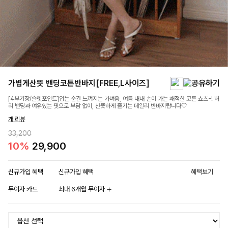
가볍게산뜻 밴딩코튼반바지[FREE,L사이즈]
[4부기장/슬릿포인트]입는 순간 느껴지는 가벼움, 여름 내내 손이 가는 쾌적한 코튼 쇼츠-! 허
리 밴딩과 여유있는 핏으로 부담 없이, 산뜻하게 즐기는 데일리 반바지랍니다🤍
개 리뷰
33,200
10%
29,900
신규가입 혜택
신규가입 혜택
혜택보기
무이자 카드
최대 6개월 무이자