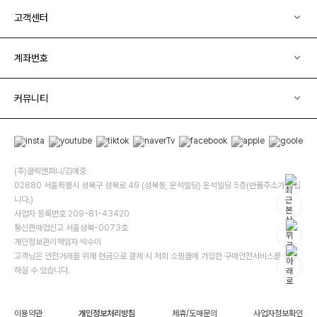
고객센터
계좌번호
커뮤니티
(주)클릭앤퍼니/김예중
02880 서울특별시 성북구 성북로 49 (성북동, 운석빌딩) 운석빌딩 5층(반품주소가 아닙
니다.)
사업자 등록번호 209-81-43420
통신판매업신고 서울성북-0073호
개인정보관리책임자 박수미
고객님은 안전거래를 위해 현금으로 결제 시 저희 소핑몰에 가입한 구매안전서비스를 이용
하실 수 있습니다.
이용약관
개인정보처리방침
제휴/도매문의
사업자정보확인