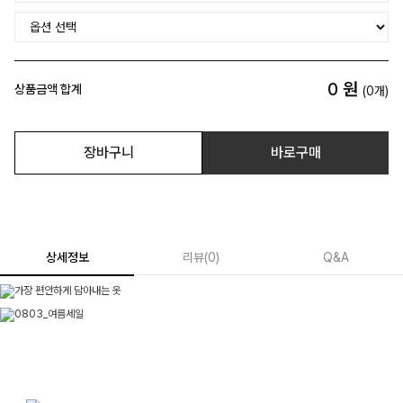
0
원
상품금액 합계
(
0
개)
장바구니
바로구매
상세정보
리뷰
(
0
)
Q&A