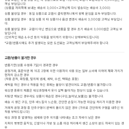
객님 부담입니다.
(상품을 저희쪽에 보내는 배송비 3,000+고객님께 다시 발송되는 배송비 3,000)
상품 불량일 경우 : 동일 상품으로 교환시 클릭앤퍼니에서 왕복 운임을 모두 부담합니다.
상품 불량일 경우 : 동일 상품 외 타 상품이나 옵션 변경시 배송비 3,000원 고객님 부담입니
다.
상품 불량일 경우 : 교환이 아닌 변심으로 반품을 할 경우 초기 배송비 3,000원은 고객님 부
담입니다.
(인위적인 훼손 & 수선 등의 악용을 방지하기 위함이니 양해부탁드립니다)
*교환/반품시에도 추가 발생되는 모든 도선료는 고객님께서 부담해주셔야 합니다.
교환/반품이 불가한 경우
반품기한(상품 수령후 7일)이 경과한 경우
공정거래, 표준약관 제 15조 2항에 의한 이용자의 사용 또는 일부 소비에 의하여 재화 가치가
현저히 감소한 경우
(착용 흔적, 화장품, 탈취제 냄새, 세탁, 수선, 택훼손 포함)
세탁을 하신 경우나 착용을 하신 후에는 불량이 발견되어도 교환/반품이 불가합니다.
워싱면 종류의 제품은 워싱과정에서 옷이 살짝 돌아가는 현상이 있을 수 있습니다.
피팅만 해보신 경우라도 상품이 훼손된 경우(구김,늘어남,보풀)는 불가합니다.
배송 시 생긴 구김, 단추 바느질의 느슨함, 간단한 손질이 가능한 마감실 처리가 미흡한 경우
거래처 공정 과정 중 단추구멍이 완벽히 뚫리지 않은 경우 (가위로 간단하게 구멍을 내주신 뒤
착용 부탁드립니다)
워싱 과정 중 발생하는 냄새와 단추 위치를 나타내는 초크 자국이 남은 경우
지퍼의 뻣뻣한 움직임, 신발이나 가방 및 소품 마감 처리에서 생긴 소량의 본드 자국이 있는 경
우