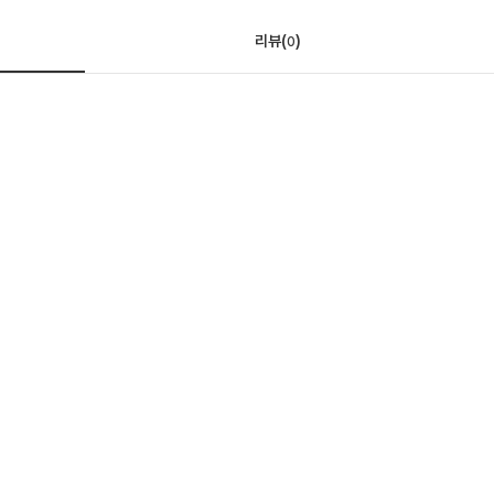
리뷰(
)
0