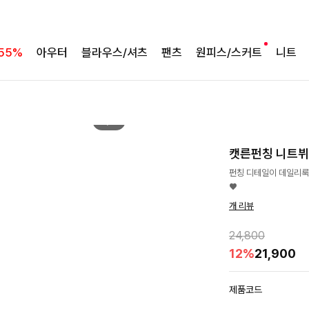
55%
아우터
블라우스/셔츠
팬츠
원피스/스커트
니트
2
/
4
캣른펀칭 니트
펀칭 디테일이 데일리룩
♥
개 리뷰
24,800
12%
21,900
제품코드