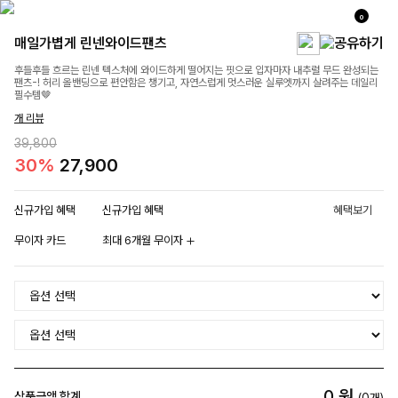
0
매일가볍게 린넨와이드팬츠
후들후들 흐르는 린넨 텍스처에 와이드하게 떨어지는 핏으로 입자마자 내추럴 무드 완성되는
팬츠-! 허리 올밴딩으로 편안함은 챙기고, 자연스럽게 멋스러운 실루엣까지 살려주는 데일리
필수템🤎
개 리뷰
39,800
30%
27,900
신규가입 혜택
신규가입 혜택
혜택보기
무이자 카드
최대 6개월 무이자
0
원
상품금액 합계