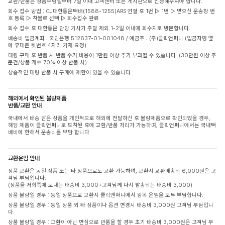
교환/반품은 상품수령일부터 7일 이내 고객센터 또는 게시판으로 신청해주셔야 합니다.
회수 접수 방법 : CJ대한통운택배(1588-1255)ARS 연결 후 1번 ▷ 1번 ▷ 받으신 운송장 번
호 등록 ▷ 착불로 선택 ▷ 회수접수 완료
회수 접수 후 대한통운 담당 기사가 주말 제외 1-2일 이내에 회수지로 방문합니다.
배송비 입금계좌 : 국민은행 512637-01-001048 / 예금주 : (주)클릭앤퍼니 (입금자명 옆
에 휴대폰 뒷번호 4자리 기재 요청)
대량 구매 후 반품 시 반품 수거 비용이 1만원 이상 추가 부과될 수 있습니다. (30만원 이상 주
문건/상품 개수 70% 이상 반품 시)
상습적인 대량 반품 시 구매에 제한이 있을 수 있습니다.
해외에서 확인된 불량제품
반품/교환 안내
국내에서 배송 받은 상품을 개인적으로 해외에 전달하신 후 불량제품으로 확인되었을 경우,
해당 제품이 클릭앤퍼니로 도착된 후에 교환/반품 처리가 가능하며, 클릭앤퍼니에서는 국내택
배비에 한해서 운송비를 부담 합니다
교환운임 안내
상품 교환은 동일 상품 또는 타 상품으로도 교환 가능하며, 교환시 교환배송비 6,000원은 고
객님 부담입니다.
(상품을 저희쪽에 보내는 배송비 3,000+고객님께 다시 발송되는 배송비 3,000)
상품 불량일 경우 : 동일 상품으로 교환시 클릭앤퍼니에서 왕복 운임을 모두 부담합니다.
상품 불량일 경우 : 동일 상품 외 타 상품이나 옵션 변경시 배송비 3,000원 고객님 부담입니
다.
상품 불량일 경우 : 교환이 아닌 변심으로 반품을 할 경우 초기 배송비 3,000원은 고객님 부