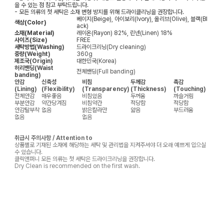
을 수 있는 점 참고 부탁드립니다.
- 모든 의류의 첫 세탁은 소재 변형 방지를 위해 드라이클리닝을 권장합니다.
베이지(Beige), 아이보리(Ivory), 올리브(Olive), 블랙(Bl
색상(Color)
ack)
소재(Material)
레이온(Rayon) 82%, 린넨(Linen) 18%
사이즈(Size)
FREE
세탁방법(Washing)
드라이크리닝(Dry cleaning)
중량(Weight)
360g
제조국(Origin)
대한민국(Korea)
허리밴딩(Waist
전체밴딩(Full banding)
banding)
안감
신축성
비침
두께감
촉감
(Lining)
(Flexibility)
(Transparency)
(Thickness)
(Touching)
전체안감
매우좋음
비침있음
두꺼움
까슬거림
부분안감
약간당겨짐
비침약간
적당함
적당함
안감탈부착
없음
밝은칼라만
얇음
부드러움
없음
없음
취급시 주의사항 / Attention to
상품별로 기재된 소재에 해당하는 세탁 및 관리법을 지켜주셔야 더 오래 예쁘게 입으실
수 있습니다.
클릭앤퍼니 모든 의류는 첫 세탁은 드라이크리닝을 권장합니다.
Dry Clean is recommended on the first wash.