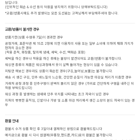
담입니다.
(인위적인 훼손 & 수선 등의 악용을 방지하기 위함이니 양해부탁드립니다)
*교환/반품시에도 추가 발생되는 모든 도선료는 고객님께서 부담해주셔야 합니다.
교환/반품이 불가한 경우
반품기한(상품 수령후 7일)이 경과한 경우
공정거래, 표준약관 제 15조 2항에 의한 이용자의 사용 또는 일부 소비에 의하여 재화 가치가
현저히 감소한 경우
(착용 흔적, 화장품, 탈취제 냄새, 세탁, 수선, 택훼손 포함)
세탁을 하신 경우나 착용을 하신 후에는 불량이 발견되어도 교환/반품이 불가합니다.
워싱면 종류의 제품은 워싱과정에서 옷이 살짝 돌아가는 현상이 있을 수 있습니다.
피팅만 해보신 경우라도 상품이 훼손된 경우(구김,늘어남,보풀)는 불가합니다.
배송 시 생긴 구김, 단추 바느질의 느슨함, 간단한 손질이 가능한 마감실 처리가 미흡한 경우
거래처 공정 과정 중 단추구멍이 완벽히 뚫리지 않은 경우 (가위로 간단하게 구멍을 내주신 뒤
착용 부탁드립니다)
워싱 과정 중 발생하는 냄새와 단추 위치를 나타내는 초크 자국이 남은 경우
지퍼의 뻣뻣한 움직임, 신발이나 가방 및 소품 마감 처리에서 생긴 소량의 본드 자국이 있는 경
우
환불 안내
환불시 수거 상품 확인 후 3일이내 결제하신 방법으로 환불해드립니다
예치금으로 환불 시 다시 원결제(무통장,핸드폰,카드)로의 환불은 불가합니다.