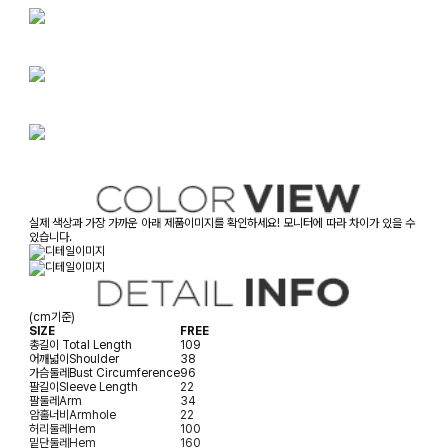
실제 색상과 가장 가까운 아래 제품이미지를 확인하세요! 모니터에 따라 차이가 있을 수
있습니다.
(cm기준)
SIZE
FREE
총길이
Total Length
109
어깨넓이
Shoulder
38
가슴둘레
Bust Circumference
96
팔길이
Sleeve Length
22
팔둘레
Arm
34
암홀너비
Armhole
22
허리둘레
Hem
100
밑단둘레
Hem
160