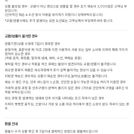
다.
상품 불량일 경우 : 교환이 아닌 변심으로 반품을 할 경우 초기 배송비 3,000원은 고객님 부
담입니다.
(인위적인 훼손 & 수선 등의 악용을 방지하기 위함이니 양해부탁드립니다)
*교환/반품시에도 추가 발생되는 모든 도선료는 고객님께서 부담해주셔야 합니다.
교환/반품이 불가한 경우
반품기한(상품 수령후 7일)이 경과한 경우
공정거래, 표준약관 제 15조 2항에 의한 이용자의 사용 또는 일부 소비에 의하여 재화 가치가
현저히 감소한 경우
(착용 흔적, 화장품, 탈취제 냄새, 세탁, 수선, 택훼손 포함)
세탁을 하신 경우나 착용을 하신 후에는 불량이 발견되어도 교환/반품이 불가합니다.
워싱면 종류의 제품은 워싱과정에서 옷이 살짝 돌아가는 현상이 있을 수 있습니다.
피팅만 해보신 경우라도 상품이 훼손된 경우(구김,늘어남,보풀)는 불가합니다.
배송 시 생긴 구김, 단추 바느질의 느슨함, 간단한 손질이 가능한 마감실 처리가 미흡한 경우
거래처 공정 과정 중 단추구멍이 완벽히 뚫리지 않은 경우 (가위로 간단하게 구멍을 내주신 뒤
착용 부탁드립니다)
워싱 과정 중 발생하는 냄새와 단추 위치를 나타내는 초크 자국이 남은 경우
지퍼의 뻣뻣한 움직임, 신발이나 가방 및 소품 마감 처리에서 생긴 소량의 본드 자국이 있는 경
우
환불 안내
환불시 수거 상품 확인 후 3일이내 결제하신 방법으로 환불해드립니다