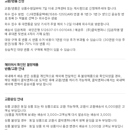
교환/반품 신청
교환/반품은 상품수령일부터 7일 이내 고객센터 또는 게시판으로 신청해주셔야 합니다.
회수 접수 방법 : CJ대한통운택배(1588-1255)ARS 연결 후 1번 ▷ 1번 ▷ 받으신 운송장 번
호 등록 ▷ 착불로 선택 ▷ 회수접수 완료
회수 접수 후 대한통운 담당 기사가 주말 제외 1-2일 이내에 회수지로 방문합니다.
배송비 입금계좌 : 국민은행 512637-01-001048 / 예금주 : (주)클릭앤퍼니 (입금자명 옆
에 휴대폰 뒷번호 4자리 기재 요청)
대량 구매 후 반품 시 반품 수거 비용이 1만원 이상 추가 부과될 수 있습니다. (30만원 이상 주
문건/상품 개수 70% 이상 반품 시)
상습적인 대량 반품 시 구매에 제한이 있을 수 있습니다.
해외에서 확인된 불량제품
반품/교환 안내
국내에서 배송 받은 상품을 개인적으로 해외에 전달하신 후 불량제품으로 확인되었을 경우,
해당 제품이 클릭앤퍼니로 도착된 후에 교환/반품 처리가 가능하며, 클릭앤퍼니에서는 국내택
배비에 한해서 운송비를 부담 합니다
교환운임 안내
상품 교환은 동일 상품 또는 타 상품으로도 교환 가능하며, 교환시 교환배송비 6,000원은 고
객님 부담입니다.
(상품을 저희쪽에 보내는 배송비 3,000+고객님께 다시 발송되는 배송비 3,000)
상품 불량일 경우 : 동일 상품으로 교환시 클릭앤퍼니에서 왕복 운임을 모두 부담합니다.
상품 불량일 경우 : 동일 상품 외 타 상품이나 옵션 변경시 배송비 3,000원 고객님 부담입니