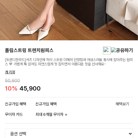
폴림스트링 트렌치원피스
[트렌디한무드]셔츠 디자인에 허리 스트링 더해져 단정함과 여성스러움 동시에 잡아주는 원피
스 🤎 가볍게 툭 입어도 자연스럽게 핏 잡히면서 아름다운 핏을 선사해요-
개 리뷰
50,900
10%
45,900
신규가입 혜택
신규가입 혜택
혜택보기
무이자 카드
최대 6개월 무이자