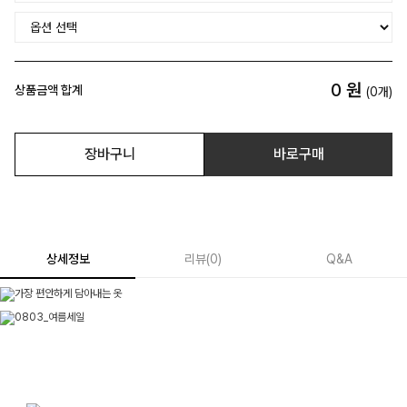
0
원
상품금액 합계
(
0
개)
장바구니
바로구매
상세정보
리뷰
(
0
)
Q&A