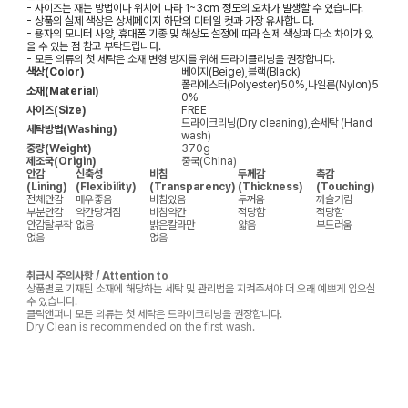
- 사이즈는 재는 방법이나 위치에 따라 1~3cm 정도의 오차가 발생할 수 있습니다.
- 상품의 실제 색상은 상세페이지 하단의 디테일 컷과 가장 유사합니다.
- 용자의 모니터 사양, 휴대폰 기종 및 해상도 설정에 따라 실제 색상과 다소 차이가 있
을 수 있는 점 참고 부탁드립니다.
- 모든 의류의 첫 세탁은 소재 변형 방지를 위해 드라이클리닝을 권장합니다.
색상(Color)
베이지(Beige),블랙(Black)
폴리에스터(Polyester)50%,나일론(Nylon)5
소재(Material)
0%
사이즈(Size)
FREE
드라이크리닝(Dry cleaning),손세탁 (Hand
세탁방법(Washing)
wash)
중량(Weight)
370g
제조국(Origin)
중국(China)
안감
신축성
비침
두께감
촉감
(Lining)
(Flexibility)
(Transparency)
(Thickness)
(Touching)
전체안감
매우좋음
비침있음
두꺼움
까슬거림
부분안감
약간당겨짐
비침약간
적당함
적당함
안감탈부착
없음
밝은칼라만
얇음
부드러움
없음
없음
취급시 주의사항 / Attention to
상품별로 기재된 소재에 해당하는 세탁 및 관리법을 지켜주셔야 더 오래 예쁘게 입으실
수 있습니다.
클릭앤퍼니 모든 의류는 첫 세탁은 드라이크리닝을 권장합니다.
Dry Clean is recommended on the first wash.