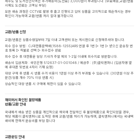
제주도 및 도서산간지역은 추가배송비(도선료) 3,000원이 부과됩니다. (무료배송,교환/반품
시에도 도선료는 고객님 부담)
모든 배송 과정은 CCTV로 촬영 후 출고 진행되고 있어 상품을 고의적으로 훼손하시는 경우
확인이 가능하며 교환/반품 처리 절대 불가합니다.
교환/반품 신청
교환/반품은 상품수령일부터 7일 이내 고객센터 또는 게시판으로 신청해주셔야 합니다.
회수 접수 방법 : CJ대한통운택배(1588-1255)ARS 연결 후 1번 ▷ 1번 ▷ 받으신 운송장 번
호 등록 ▷ 착불로 선택 ▷ 회수접수 완료
회수 접수 후 대한통운 담당 기사가 주말 제외 1-2일 이내에 회수지로 방문합니다.
배송비 입금계좌 : 국민은행 512637-01-001048 / 예금주 : (주)클릭앤퍼니 (입금자명 옆
에 휴대폰 뒷번호 4자리 기재 요청)
대량 구매 후 반품 시 반품 수거 비용이 1만원 이상 추가 부과될 수 있습니다. (30만원 이상 주
문건/상품 개수 70% 이상 반품 시)
상습적인 대량 반품 시 구매에 제한이 있을 수 있습니다.
해외에서 확인된 불량제품
반품/교환 안내
국내에서 배송 받은 상품을 개인적으로 해외에 전달하신 후 불량제품으로 확인되었을 경우,
해당 제품이 클릭앤퍼니로 도착된 후에 교환/반품 처리가 가능하며, 클릭앤퍼니에서는 국내택
배비에 한해서 운송비를 부담 합니다
교환운임 안내