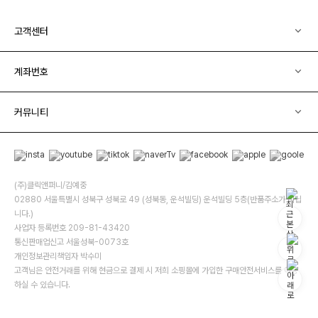
고객센터
계좌번호
커뮤니티
(주)클릭앤퍼니/김예중
02880 서울특별시 성북구 성북로 49 (성북동, 운석빌딩) 운석빌딩 5층(반품주소가 아닙
니다.)
사업자 등록번호 209-81-43420
통신판매업신고 서울성북-0073호
개인정보관리책임자 박수미
고객님은 안전거래를 위해 현금으로 결제 시 저희 소핑몰에 가입한 구매안전서비스를 이용
하실 수 있습니다.