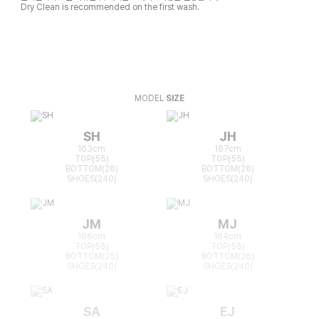
Dry Clean is recommended on the first wash.
MODEL
SIZE
SH
JH
163cm
167cm
TOP(55)
TOP(55)
BOTTOM(26)
BOTTOM(26)
SHOES(240)
SHOES(240)
JM
MJ
166cm
164cm
TOP(55)
TOP(55)
BOTTOM(25)
BOTTOM(26)
SHOES(240)
SHOES(240)
SA
EJ