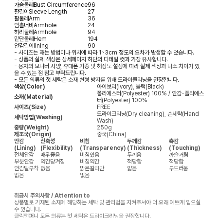
가슴둘레
Bust Circumference
96
팔길이
Sleeve Length
27
팔둘레
Arm
36
암홀너비
Armhole
24
허리둘레
Armhole
94
밑단둘레
Hem
194
안감길이
lining
90
- 사이즈는 재는 방법이나 위치에 따라 1~3cm 정도의 오차가 발생할 수 있습니다.
- 상품의 실제 색상은 상세페이지 하단의 디테일 컷과 가장 유사합니다.
- 용자의 모니터 사양, 휴대폰 기종 및 해상도 설정에 따라 실제 색상과 다소 차이가 있
을 수 있는 점 참고 부탁드립니다.
- 모든 의류의 첫 세탁은 소재 변형 방지를 위해 드라이클리닝을 권장합니다.
색상(Color)
아이보리(Ivory), 블랙(Black)
폴리에스터(Polyester) 100% / 안감-폴리에스
소재(Material)
터(Polyester) 100%
사이즈(Size)
FREE
드라이크리닝(Dry cleaning), 손세탁(Hand
세탁방법(Washing)
Wash)
중량(Weight)
250g
제조국(Origin)
중국(China)
안감
신축성
비침
두께감
촉감
(Lining)
(Flexibility)
(Transparency)
(Thickness)
(Touching)
전체안감
매우좋음
비침있음
두꺼움
까슬거림
부분안감
약간당겨짐
비침약간
적당함
적당함
안감탈부착
없음
밝은칼라만
얇음
부드러움
없음
없음
취급시 주의사항 / Attention to
상품별로 기재된 소재에 해당하는 세탁 및 관리법을 지켜주셔야 더 오래 예쁘게 입으실
수 있습니다.
클릭앤퍼니 모든 의류는 첫 세탁은 드라이크리닝을 권장합니다.