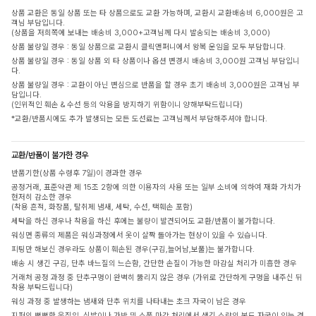
상품 교환은 동일 상품 또는 타 상품으로도 교환 가능하며, 교환시 교환배송비 6,000원은 고
객님 부담입니다.
(상품을 저희쪽에 보내는 배송비 3,000+고객님께 다시 발송되는 배송비 3,000)
상품 불량일 경우 : 동일 상품으로 교환시 클릭앤퍼니에서 왕복 운임을 모두 부담합니다.
상품 불량일 경우 : 동일 상품 외 타 상품이나 옵션 변경시 배송비 3,000원 고객님 부담입니
다.
상품 불량일 경우 : 교환이 아닌 변심으로 반품을 할 경우 초기 배송비 3,000원은 고객님 부
담입니다.
(인위적인 훼손 & 수선 등의 악용을 방지하기 위함이니 양해부탁드립니다)
*교환/반품시에도 추가 발생되는 모든 도선료는 고객님께서 부담해주셔야 합니다.
교환/반품이 불가한 경우
반품기한(상품 수령후 7일)이 경과한 경우
공정거래, 표준약관 제 15조 2항에 의한 이용자의 사용 또는 일부 소비에 의하여 재화 가치가
현저히 감소한 경우
(착용 흔적, 화장품, 탈취제 냄새, 세탁, 수선, 택훼손 포함)
세탁을 하신 경우나 착용을 하신 후에는 불량이 발견되어도 교환/반품이 불가합니다.
워싱면 종류의 제품은 워싱과정에서 옷이 살짝 돌아가는 현상이 있을 수 있습니다.
피팅만 해보신 경우라도 상품이 훼손된 경우(구김,늘어남,보풀)는 불가합니다.
배송 시 생긴 구김, 단추 바느질의 느슨함, 간단한 손질이 가능한 마감실 처리가 미흡한 경우
거래처 공정 과정 중 단추구멍이 완벽히 뚫리지 않은 경우 (가위로 간단하게 구멍을 내주신 뒤
착용 부탁드립니다)
워싱 과정 중 발생하는 냄새와 단추 위치를 나타내는 초크 자국이 남은 경우
지퍼의 뻣뻣한 움직임, 신발이나 가방 및 소품 마감 처리에서 생긴 소량의 본드 자국이 있는 경