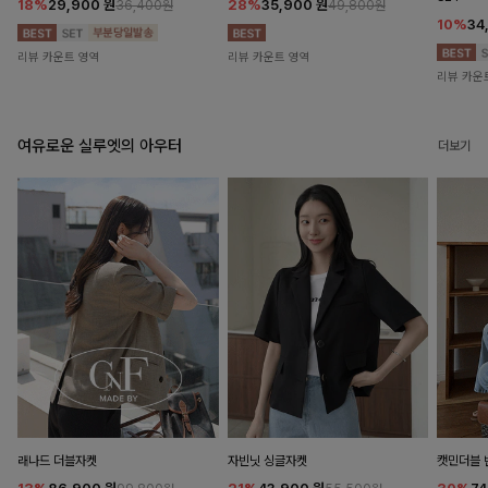
18%
29,900
원
28%
35,900
원
36,400원
49,800원
10%
34
리뷰 카운트 영역
리뷰 카운트 영역
리뷰 카운
여유로운 실루엣의 아우터
더보기
래나드 더블자켓
자빈닛 싱글자켓
캣민더블 