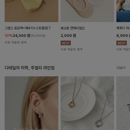
뽀소옹 면메쉬덧신
그렌스 토트백+파우치+스트랩SET
케루디 자
2,000
원
10%
24,300
원
8,900
26,900원
리뷰 카운트 영역
리뷰 카운트 영역
리뷰 카운
디테일의 미학, 주얼리 라인업
더보기