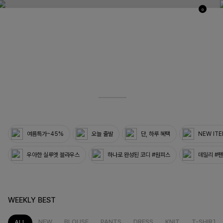
0
03
33
여름특가~45%
오늘 출발
단, 하루 혜택
NEW IT
우아한 실루엣 블라우스
하나로 완성된 코디 #원피스
데일리 #
WEEKLY BEST
NEW
BLOUSE
PANTS
DRESS
KNIT
T-SHIRT
ALL