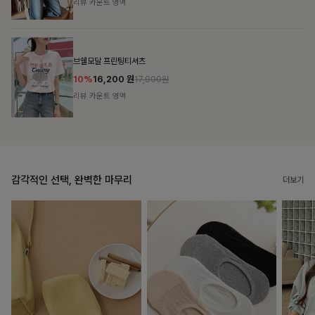
리뷰 카운트 영역
캣시어서커 버튼카라원피스+벨트SET
16%
79,900
원
95,100원
리뷰 카운트 영역
감각적인 선택, 완벽한 마무리
더보기