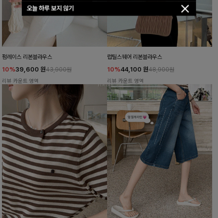
오늘 하루 보지 않기
펌레이스 리본블라우스
럽틸스퀘어 리본블라우스
10%
39,600
원
10%
44,100
원
43,900원
48,900원
리뷰 카운트 영역
리뷰 카운트 영역