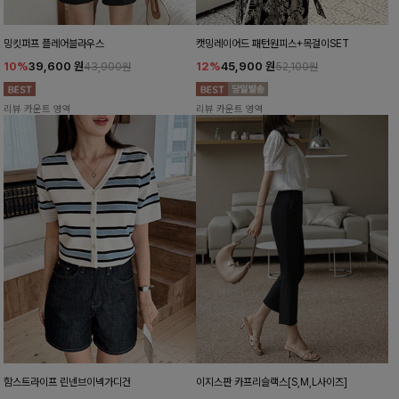
밍킷퍼프 플레어블라우스
캣밍레이어드 패턴원피스+목걸이SET
10%
39,600
원
12%
45,900
원
43,900원
52,100원
리뷰 카운트 영역
리뷰 카운트 영역
함스트라이프 린넨브이넥가디건
이지스판 카프리슬랙스[S,M,L사이즈]