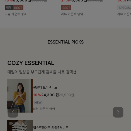
13%
86,900
원
21%
43,900
원
30%
7
99,800원
55,500원
리뷰 카운트 영역
리뷰 카운트 영역
리뷰 카운
ESSENTIAL PICKS
COZY ESSENTIAL
매일의 일상을 부드럽게 감싸줄 니트 컬렉션
론클디 브이넥니트
10%
24,300
원
26,900원
리뷰 카운트 영역
칠스트라이프 카라7부니트