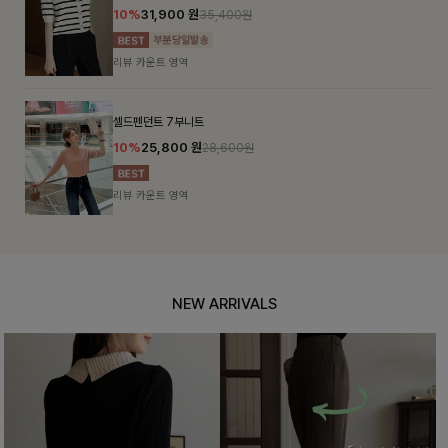
10%
31,900
원
35,400원
리뷰 카운트 영역
셀드펜던트 7부니트
10%
25,800
원
28,600원
리뷰 카운트 영역
NEW ARRIVALS