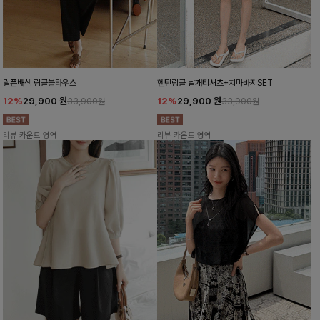
릴픈배색 링클블라우스
헨틴링클 날개티셔츠+치마바지SET
12%
29,900
원
12%
29,900
원
33,900원
33,900원
리뷰 카운트 영역
리뷰 카운트 영역