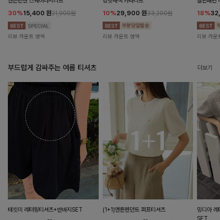
앤즌린넨 스퀘어나시니트
킹밋배색 카라니트
캘핀패턴 
30%
15,400
원
10%
29,900
원
18%
32
21,900원
33,200원
리뷰 카운트 영역
리뷰 카운트 영역
리뷰 카운
부드럽게 감싸주는 여름 티셔츠
더보기
테킷미 레터링티셔츠+반바지SET
(1+1)앤튼펜던트 퍼프티셔츠
밍디아 
SET