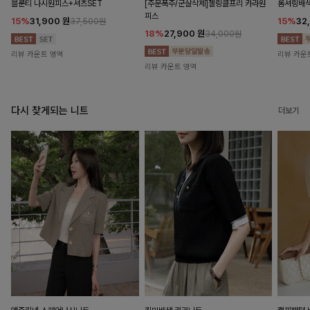
블룬티 나시원피스+셔츠SET
[주문폭주/군살삭제]젤링클프리 카라원
롬셔링배
피스
15%
31,900
원
15%
32
37,500원
18%
27,900
원
34,000원
리뷰 카운트 영역
리뷰 카운
리뷰 카운트 영역
다시 찾게되는 니트
더보기