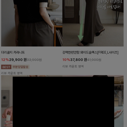
더리골지 카라니트
강력한편안함 와이드슬랙스[FREE,L사이즈]
12%
29,900
원
10%
37,800
원
33,900원
41,900원
리뷰 카운트 영역
리뷰 카운트 영역