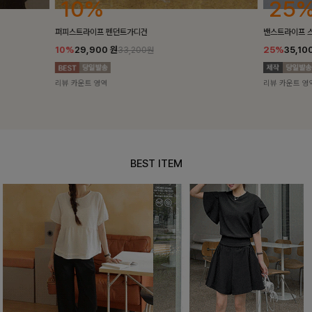
25%
10%
밴스트라이프 스트링원피스
[5천장돌파/C
25%
35,100
원
10%
34,90
46,800원
리뷰 카운트 영역
리뷰 카운트 영
BEST ITEM