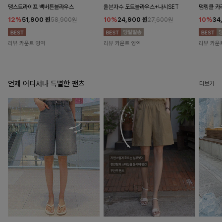
댕스트라이프 백버튼블라우스
율븐자수 도트블라우스+나시SET
덤링클 카
12%
51,900
원
10%
24,900
원
10%
34
58,900원
27,600원
리뷰 카운트 영역
리뷰 카운트 영역
리뷰 카운
언제 어디서나 특별한 팬츠
더보기