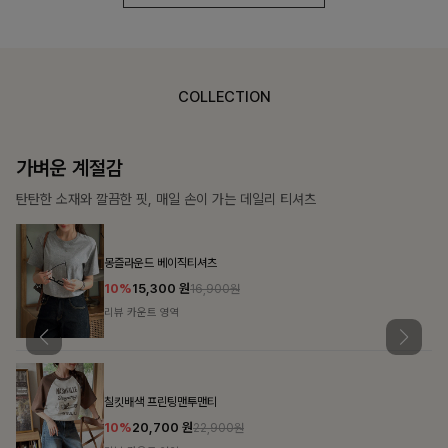
COLLECTION
가장 쉬운 코디
특별한 날부터 일상까지 함께하는 룩
쥬빌스트링 포켓원피스
17%
48,900
원
58,900원
리뷰 카운트 영역
블룬티 나시원피스+셔츠SET
15%
31,900
원
37,500원