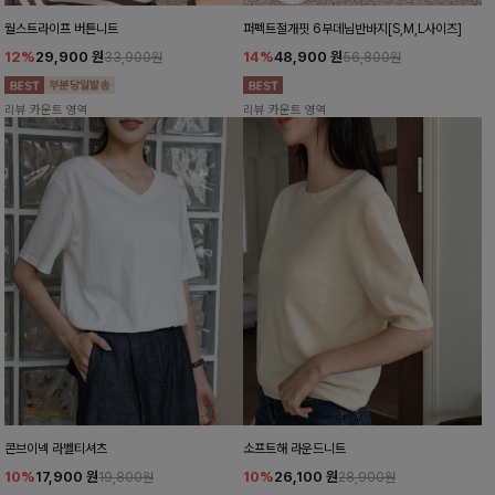
월스트라이프 버튼니트
퍼펙트절개핏 6부데님반바지[S,M,L사이즈]
12%
29,900
원
14%
48,900
원
33,900원
56,800원
리뷰 카운트 영역
리뷰 카운트 영역
콘브이넥 라벨티셔츠
소프트해 라운드니트
10%
17,900
원
10%
26,100
원
19,800원
28,900원