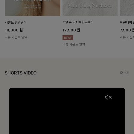
헤룬나비 
사셀드 링귀걸이
피엘룬 써지컬링목걸이
7,900
18,900
원
12,900
원
리뷰 카운
리뷰 카운트 영역
리뷰 카운트 영역
SHORTS VIDEO
더보기