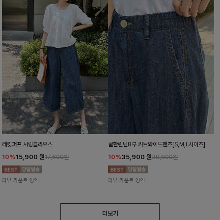
레킷퍼프 셔링블라우스
쿨한린넨8부 커브와이드팬츠[S,M,L사이즈]
10%
15,900
원
10%
35,900
원
17,600원
39,800원
리뷰 카운트 영역
리뷰 카운트 영역
더보기