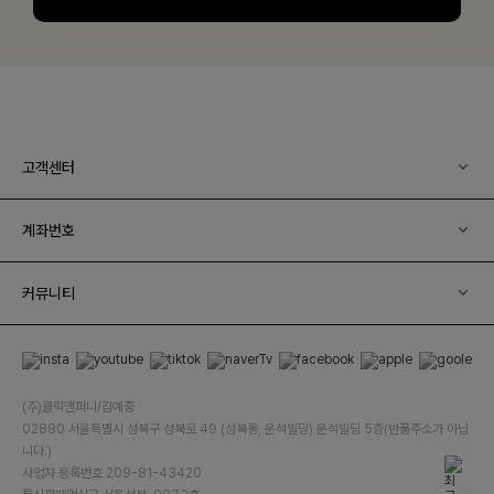
고객센터
계좌번호
커뮤니티
(주)클릭앤퍼니/김예중
02880 서울특별시 성북구 성북로 49 (성북동, 운석빌딩) 운석빌딩 5층(반품주소가 아닙
니다.)
사업자 등록번호 209-81-43420