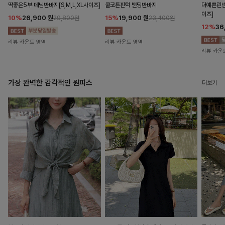
딱좋은5부 데님반바지[S,M,L,XL사이즈]
쿨코튼핀턱 밴딩반바지
더예쁜린넨
이즈]
10%
26,900
원
15%
19,900
원
29,800원
23,400원
12%
36
리뷰 카운트 영역
리뷰 카운트 영역
리뷰 카운
가장 완벽한 감각적인 원피스
더보기