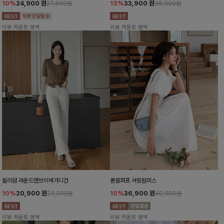
10%
24,900
원
13%
33,900
원
27,600원
38,900원
리뷰 카운트 영역
리뷰 카운트 영역
윌리덤 라운드앤브이넥가디건
룬셀퍼프 셔링원피스
10%
20,900
원
10%
36,900
원
23,200원
40,900원
리뷰 카운트 영역
리뷰 카운트 영역