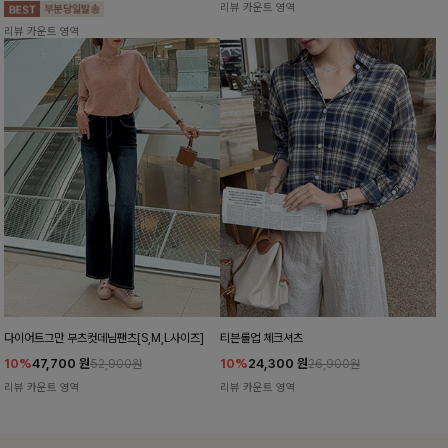
리뷰 카운트 영역
리뷰 카운트 영역
다이어트그만 부츠컷데님팬츠[S,M,L사이즈]
티븐롤업 체크셔츠
10%
47,700
원
10%
24,300
원
52,900원
26,900원
리뷰 카운트 영역
리뷰 카운트 영역