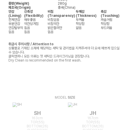
중량(Weight)
280g
제조국(Origin)
중국(China)
안감
신축성
비침
두께감
촉감
(Lining)
(Flexibility)
(Transparency)
(Thickness)
(Touching)
전체안감
매우좋음
비침있음
두꺼움
까슬거림
부분안감
약간당겨짐
비침약간
적당함
적당함
안감탈부착
없음
밝은컬러만
얇음
부드러움
없음
없음
없음
취급시 주의사항 / Attention to
상품별로 기재된 소재에 해당하는 세탁 및 관리법을 지켜주셔야 더 오래 예쁘게 입으실
수 있습니다.
클릭앤퍼니 모든 의류는 첫 세탁은 드라이크리닝을 권장합니다.
Dry Clean is recommended on the first wash.
MODEL
SIZE
SH
JH
163cm
167cm
TOP(55)
TOP(55)
BOTTOM(26)
BOTTOM(26)