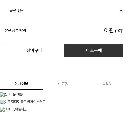
0
원
상품금액 합계
(
0
개)
장바구니
바로구매
상세정보
리뷰
(
0
)
Q&A