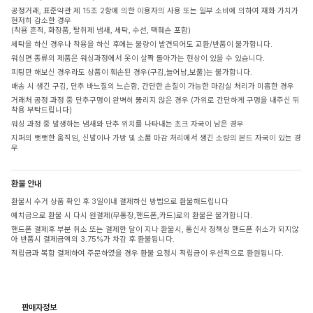
공정거래, 표준약관 제 15조 2항에 의한 이용자의 사용 또는 일부 소비에 의하여 재화 가치가
현저히 감소한 경우
(착용 흔적, 화장품, 탈취제 냄새, 세탁, 수선, 택훼손 포함)
세탁을 하신 경우나 착용을 하신 후에는 불량이 발견되어도 교환/반품이 불가합니다.
워싱면 종류의 제품은 워싱과정에서 옷이 살짝 돌아가는 현상이 있을 수 있습니다.
피팅만 해보신 경우라도 상품이 훼손된 경우(구김,늘어남,보풀)는 불가합니다.
배송 시 생긴 구김, 단추 바느질의 느슨함, 간단한 손질이 가능한 마감실 처리가 미흡한 경우
거래처 공정 과정 중 단추구멍이 완벽히 뚫리지 않은 경우 (가위로 간단하게 구멍을 내주신 뒤
착용 부탁드립니다)
워싱 과정 중 발생하는 냄새와 단추 위치를 나타내는 초크 자국이 남은 경우
지퍼의 뻣뻣한 움직임, 신발이나 가방 및 소품 마감 처리에서 생긴 소량의 본드 자국이 있는 경
우
환불 안내
환불시 수거 상품 확인 후 3일이내 결제하신 방법으로 환불해드립니다
예치금으로 환불 시 다시 원결제(무통장,핸드폰,카드)로의 환불은 불가합니다.
핸드폰 결제후 부분 취소 또는 결제한 달이 지나 환불시, 통신사 정책상 핸드폰 취소가 되지않
아 반품시 결제금액의 3.75%가 차감 후 환불됩니다.
적립금과 복합 결제하여 주문하였을 경우 환불 요청시 적립금이 우선적으로 환원됩니다.
판매자정보