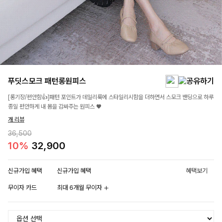
푸딧스모크 패턴롱원피스
[롱기장/편안함👍]패턴 포인트가 데일리룩에 스타일리시함을 더하면서 스모크 밴딩으로 하루
종일 편안하게 내 몸을 감싸주는 원피스 ♥
개 리뷰
36,500
10%
32,900
신규가입 혜택
신규가입 혜택
혜택보기
무이자 카드
최대 6개월 무이자