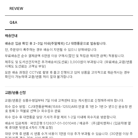
REVIEW
Q&A
배송안내
배송은 입금 확인 후 2~3일 이내(주말제외) CJ 대한통운으로 발송됩니다.
단, 주문량이 폭주하는 경우 배송이 지연될 수 있으니 양해바랍니다.
무료배송은 순수 결제금액 6만원 이상 구매시(할인 및 적립금 제외한 금액) 적용됩니다.
제주도 및 도서산간지역은 추가배송비(도선료) 3,000원이 부과됩니다. (무료배송,교환/반품
시에도 도선료는 고객님 부담)
모든 배송 과정은 CCTV로 촬영 후 출고 진행되고 있어 상품을 고의적으로 훼손하시는 경우
확인이 가능하며 교환/반품 처리 절대 불가합니다.
교환/반품 신청
교환/반품은 상품수령일부터 7일 이내 고객센터 또는 게시판으로 신청해주셔야 합니다.
회수 접수 방법 : CJ대한통운택배(1588-1255)ARS 연결 후 1번 ▷ 1번 ▷ 받으신 운송장 번
호 등록 ▷ 착불로 선택 ▷ 회수접수 완료
회수 접수 후 대한통운 담당 기사가 주말 제외 1-2일 이내에 회수지로 방문합니다.
배송비 입금계좌 : 국민은행 512637-01-001048 / 예금주 : (주)클릭앤퍼니 (입금자명 옆
에 휴대폰 뒷번호 4자리 기재 요청)
대량 구매 후 반품 시 반품 수거 비용이 1만원 이상 추가 부과될 수 있습니다. (30만원 이상 주