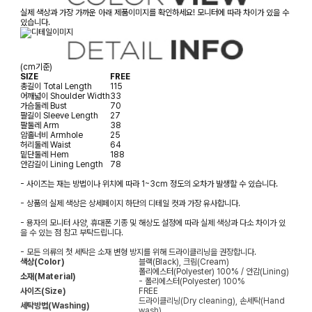
실제 색상과 가장 가까운 아래 제품이미지를 확인하세요! 모니터에 따라 차이가 있을 수
있습니다.
(cm기준)
SIZE
FREE
총길이
Total Length
115
어깨넓이
Shoulder Width
33
가슴둘레
Bust
70
팔길이
Sleeve Length
27
팔둘레
Arm
38
암홀너비
Armhole
25
허리둘레
Waist
64
밑단둘레
Hem
188
안감길이
Lining Length
78
- 사이즈는 재는 방법이나 위치에 따라 1~3cm 정도의 오차가 발생할 수 있습니다.
- 상품의 실제 색상은 상세페이지 하단의 디테일 컷과 가장 유사합니다.
- 용자의 모니터 사양, 휴대폰 기종 및 해상도 설정에 따라 실제 색상과 다소 차이가 있
을 수 있는 점 참고 부탁드립니다.
- 모든 의류의 첫 세탁은 소재 변형 방지를 위해 드라이클리닝을 권장합니다.
색상(Color)
블랙(Black), 크림(Cream)
폴리에스터(Polyester) 100% / 안감(Lining)
소재(Material)
- 폴리에스터(Polyester) 100%
사이즈(Size)
FREE
드라이클리닝(Dry cleaning), 손세탁(Hand
세탁방법(Washing)
wash)