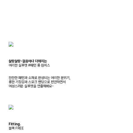
살랑살랑-걸음마다 더해지는
여리한 실루엣 #패턴 롱 원피스
잔잔한 패턴과 소재로 완성되는 여리한 분위기,
롱한 기장감과 스모크 밴딩으로 편안하면서
여성스러운 실루엣을 연출해봐요-
Fitting.
블랙 FREE