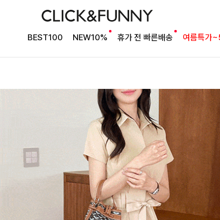
BEST100
NEW10%
휴가 전 빠른배송
여름특가~