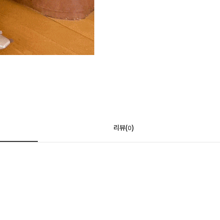
리뷰(
)
0