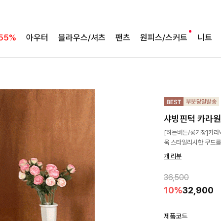
55%
아우터
블라우스/셔츠
팬츠
원피스/스커트
니트
샤빙핀턱 카라원
[히든버튼/롱기장]카라넥
욱 스타일리시한 무드를
개 리뷰
36,500
10%
32,900
제품코드