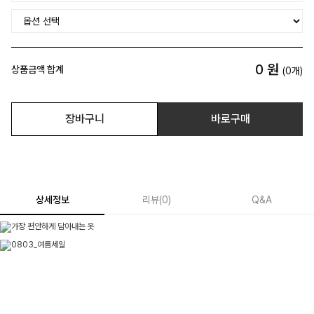
0
원
상품금액 합계
(
0
개)
장바구니
바로구매
상세정보
리뷰
(
0
)
Q&A