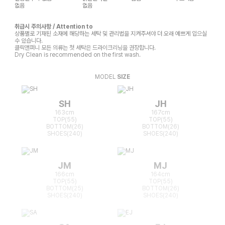
없음
없음
취급시 주의사항 / Attention to
상품별로 기재된 소재에 해당하는 세탁 및 관리법을 지켜주셔야 더 오래 예쁘게 입으실
수 있습니다.
클릭앤퍼니 모든 의류는 첫 세탁은 드라이크리닝을 권장합니다.
Dry Clean is recommended on the first wash.
MODEL
SIZE
SH
JH
163cm
167cm
TOP(55)
TOP(55)
BOTTOM(26)
BOTTOM(26)
SHOES(240)
SHOES(240)
JM
MJ
166cm
164cm
TOP(55)
TOP(55)
BOTTOM(25)
BOTTOM(26)
SHOES(240)
SHOES(240)