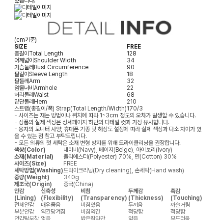
있습니다.
(cm기준)
SIZE
FREE
총길이
Total Length
128
어깨넓이
Shoulder Width
34
가슴둘레
Bust Circumference
90
팔길이
Sleeve Length
18
팔둘레
Arm
32
암홀너비
Armhole
22
허리둘레
Waist
68
밑단둘레
Hem
210
스트랩(총길이/폭)
Strap(Total Length/Width)
170/3
- 사이즈는 재는 방법이나 위치에 따라 1~3cm 정도의 오차가 발생할 수 있습니다.
- 상품의 실제 색상은 상세페이지 하단의 디테일 컷과 가장 유사합니다.
- 용자의 모니터 사양, 휴대폰 기종 및 해상도 설정에 따라 실제 색상과 다소 차이가 있
을 수 있는 점 참고 부탁드립니다.
- 모든 의류의 첫 세탁은 소재 변형 방지를 위해 드라이클리닝을 권장합니다.
색상(Color)
네이비(Navy), 베이지(Beige), 아이보리(Ivory)
소재(Material)
폴리에스터(Polyester) 70%, 면(Cotton) 30%
사이즈(Size)
FREE
세탁방법(Washing)
드라이크리닝(Dry cleaning), 손세탁(Hand wash)
중량(Weight)
340g
제조국(Origin)
중국(China)
안감
신축성
비침
두께감
촉감
(Lining)
(Flexibility)
(Transparency)
(Thickness)
(Touching)
전체안감
매우좋음
비침있음
두꺼움
까슬거림
부분안감
약간당겨짐
비침약간
적당함
적당함
안감탈부착
없음
밝은칼라만
얇음
부드러움