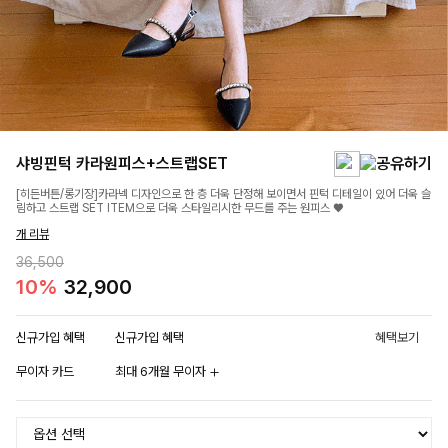
샤빙핀턱 카라원피스+스트랩SET
[히든버튼/롱기장]카라넥 디자인으로 한 층 더욱 단정해 보이면서 핀턱 디테일이 있어 더욱 슬
림하고 스트랩 SET ITEM으로 더욱 스타일리시한 무드를 주는 원피스 ♥
개 리뷰
36,500
10%
32,900
신규가입 혜택
신규가입 혜택
혜택보기
무이자 카드
최대 6개월 무이자