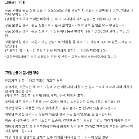
교환운임 안내
상품 교환은 동일 상품 또는 타 상품으로도 교환 가능하며, 교환시 교환배송비 6,000원은 고
객님 부담입니다.
(상품을 저희쪽에 보내는 배송비 3,000+고객님께 다시 발송되는 배송비 3,000)
상품 불량일 경우 : 동일 상품으로 교환시 클릭앤퍼니에서 왕복 운임을 모두 부담합니다.
상품 불량일 경우 : 동일 상품 외 타 상품이나 옵션 변경시 배송비 3,000원 고객님 부담입니
다.
상품 불량일 경우 : 교환이 아닌 변심으로 반품을 할 경우 초기 배송비 3,000원은 고객님 부
담입니다.
(인위적인 훼손 & 수선 등의 악용을 방지하기 위함이니 양해부탁드립니다)
*교환/반품시에도 추가 발생되는 모든 도선료는 고객님께서 부담해주셔야 합니다.
교환/반품이 불가한 경우
반품기한(상품 수령후 7일)이 경과한 경우
공정거래, 표준약관 제 15조 2항에 의한 이용자의 사용 또는 일부 소비에 의하여 재화 가치가
현저히 감소한 경우
(착용 흔적, 화장품, 탈취제 냄새, 세탁, 수선, 택훼손 포함)
세탁을 하신 경우나 착용을 하신 후에는 불량이 발견되어도 교환/반품이 불가합니다.
워싱면 종류의 제품은 워싱과정에서 옷이 살짝 돌아가는 현상이 있을 수 있습니다.
피팅만 해보신 경우라도 상품이 훼손된 경우(구김,늘어남,보풀)는 불가합니다.
배송 시 생긴 구김, 단추 바느질의 느슨함, 간단한 손질이 가능한 마감실 처리가 미흡한 경우
거래처 공정 과정 중 단추구멍이 완벽히 뚫리지 않은 경우 (가위로 간단하게 구멍을 내주신 뒤
착용 부탁드립니다)
워싱 과정 중 발생하는 냄새와 단추 위치를 나타내는 초크 자국이 남은 경우