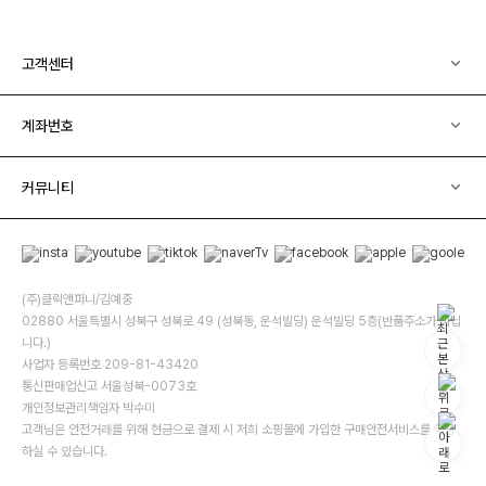
고객센터
계좌번호
커뮤니티
(주)클릭앤퍼니/김예중
02880 서울특별시 성북구 성북로 49 (성북동, 운석빌딩) 운석빌딩 5층(반품주소가 아닙
니다.)
사업자 등록번호 209-81-43420
통신판매업신고 서울성북-0073호
개인정보관리책임자 박수미
고객님은 안전거래를 위해 현금으로 결제 시 저희 소핑몰에 가입한 구매안전서비스를 이용
하실 수 있습니다.