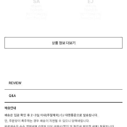
SA
EJ
168cm
165cm
TOP(55)
TOP(55)
BOTTOM(26)
BOTTOM(26)
SHOES(240)
SHOES(240)
상품 정보 더보기
REVIEW
Q&A
배송안내
배송은 입금 확인 후 2~3일 이내(주말제외) CJ 대한통운으로 발송됩니다.
단, 주문량이 폭주하는 경우 배송이 지연될 수 있으니 양해바랍니다.
무료배송은 순수 결제금액 6만원 이상 구매시(할인 및 적립금 제외한 금액) 적용됩니다.