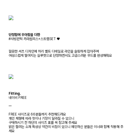
단정함에 우아함을 더한
#샤빙핀턱 카라원피스+스트랩SET ♥
깔끔한 셔츠 디자인에 허리 벨트 디테일로 라인을 슬림하게 잡아주며
여성스럽게 떨어지는 실루엣으로 단정하면서도 고급스러운 무드를 완성해줘요
Fitting.
네이비 FREE
ㅡ
FREE 사이즈로 66분들까지 추천해드려요
개인 체형에 따라 핏이나 기장이 달라질 수 있으니
구매하시기 전 하단의 사이즈 표를 꼭 참고해 주세요
밝은 컬러는 소재 특성상 약간의 비침이 있으니 예민하신 분들은 이너와 함께 착용해 주
세요