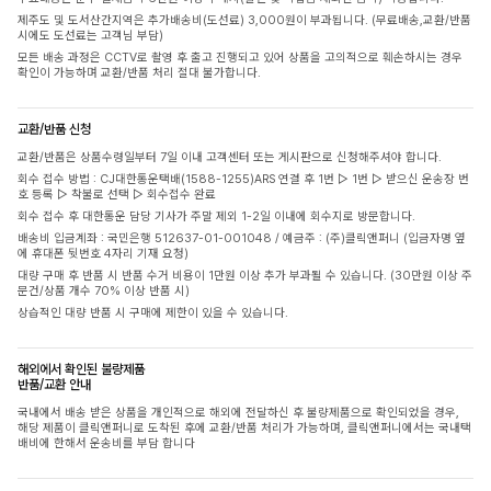
제주도 및 도서산간지역은 추가배송비(도선료) 3,000원이 부과됩니다. (무료배송,교환/반품
시에도 도선료는 고객님 부담)
모든 배송 과정은 CCTV로 촬영 후 출고 진행되고 있어 상품을 고의적으로 훼손하시는 경우
확인이 가능하며 교환/반품 처리 절대 불가합니다.
교환/반품 신청
교환/반품은 상품수령일부터 7일 이내 고객센터 또는 게시판으로 신청해주셔야 합니다.
회수 접수 방법 : CJ대한통운택배(1588-1255)ARS 연결 후 1번 ▷ 1번 ▷ 받으신 운송장 번
호 등록 ▷ 착불로 선택 ▷ 회수접수 완료
회수 접수 후 대한통운 담당 기사가 주말 제외 1-2일 이내에 회수지로 방문합니다.
배송비 입금계좌 : 국민은행 512637-01-001048 / 예금주 : (주)클릭앤퍼니 (입금자명 옆
에 휴대폰 뒷번호 4자리 기재 요청)
대량 구매 후 반품 시 반품 수거 비용이 1만원 이상 추가 부과될 수 있습니다. (30만원 이상 주
문건/상품 개수 70% 이상 반품 시)
상습적인 대량 반품 시 구매에 제한이 있을 수 있습니다.
해외에서 확인된 불량제품
반품/교환 안내
국내에서 배송 받은 상품을 개인적으로 해외에 전달하신 후 불량제품으로 확인되었을 경우,
해당 제품이 클릭앤퍼니로 도착된 후에 교환/반품 처리가 가능하며, 클릭앤퍼니에서는 국내택
배비에 한해서 운송비를 부담 합니다