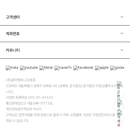
고객센터
계좌번호
커뮤니티
(주)클릭앤퍼니/김예중
02880 서울특별시 성북구 성북로 49 (성북동, 운석빌딩) 운석빌딩 5층(반품주소가 아닙
니다.)
사업자 등록번호 209-81-43420
통신판매업신고 서울성북-0073호
개인정보관리책임자 박수미
고객님은 안전거래를 위해 현금으로 결제 시 저희 소핑몰에 가입한 구매안전서비스를 이용
하실 수 있습니다.