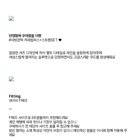
단정함에 우아함을 더한
#샤빙핀턱 카라원피스+스트랩SET ♥
깔끔한 셔츠 디자인에 허리 벨트 디테일로 라인을 슬림하게 잡아주며
여성스럽게 떨어지는 실루엣으로 단정하면서도 고급스러운 무드를 완성해줘요
Fitting.
네이비 FREE
ㅡ
FREE 사이즈로 66분들까지 추천해드려요
개인 체형에 따라 핏이나 기장이 달라질 수 있으니
구매하시기 전 하단의 사이즈 표를 꼭 참고해 주세요
밝은 컬러는 소재 특성상 약간의 비침이 있으니 예민하신 분들은 이너와 함께 착용해 주
세요