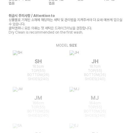
없음
없음
취급시 주의사항 / Attention to
상품별로 기재된 소재에 해당하는 세탁 및 관리법을 지켜주셔야 더 오래 예쁘게 입으실
수 있습니다.
클릭앤퍼니 모든 의류는 첫 세탁은 드라이크리닝을 권장합니다.
Dry Clean is recommended on the first wash.
MODEL
SIZE
SH
JH
163cm
167cm
TOP(55)
TOP(55)
BOTTOM(26)
BOTTOM(26)
SHOES(240)
SHOES(240)
JM
MJ
166cm
164cm
TOP(55)
TOP(55)
BOTTOM(25)
BOTTOM(26)
SHOES(240)
SHOES(240)