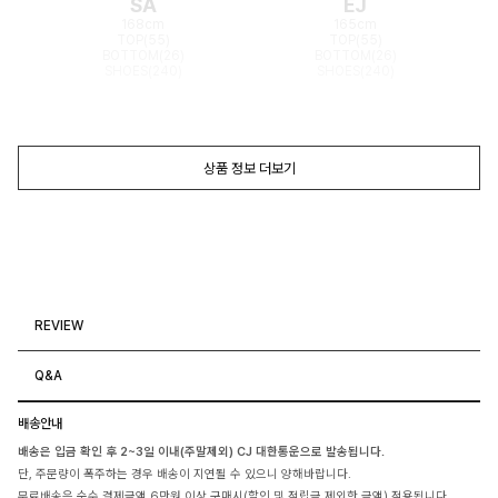
SA
EJ
168cm
165cm
TOP(55)
TOP(55)
BOTTOM(26)
BOTTOM(26)
SHOES(240)
SHOES(240)
상품 정보 더보기
REVIEW
Q&A
배송안내
배송은 입금 확인 후 2~3일 이내(주말제외) CJ 대한통운으로 발송됩니다.
단, 주문량이 폭주하는 경우 배송이 지연될 수 있으니 양해바랍니다.
무료배송은 순수 결제금액 6만원 이상 구매시(할인 및 적립금 제외한 금액) 적용됩니다.