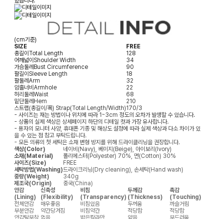
있습니다.
(cm기준)
SIZE
FREE
총길이
Total Length
128
어깨넓이
Shoulder Width
34
가슴둘레
Bust Circumference
90
팔길이
Sleeve Length
18
팔둘레
Arm
32
암홀너비
Armhole
22
허리둘레
Waist
68
밑단둘레
Hem
210
스트랩(총길이/폭)
Strap(Total Length/Width)
170/3
- 사이즈는 재는 방법이나 위치에 따라 1~3cm 정도의 오차가 발생할 수 있습니다.
- 상품의 실제 색상은 상세페이지 하단의 디테일 컷과 가장 유사합니다.
- 용자의 모니터 사양, 휴대폰 기종 및 해상도 설정에 따라 실제 색상과 다소 차이가 있
을 수 있는 점 참고 부탁드립니다.
- 모든 의류의 첫 세탁은 소재 변형 방지를 위해 드라이클리닝을 권장합니다.
색상(Color)
네이비(Navy), 베이지(Beige), 아이보리(Ivory)
소재(Material)
폴리에스터(Polyester) 70%, 면(Cotton) 30%
사이즈(Size)
FREE
세탁방법(Washing)
드라이크리닝(Dry cleaning), 손세탁(Hand wash)
중량(Weight)
340g
제조국(Origin)
중국(China)
안감
신축성
비침
두께감
촉감
(Lining)
(Flexibility)
(Transparency)
(Thickness)
(Touching)
전체안감
매우좋음
비침있음
두꺼움
까슬거림
부분안감
약간당겨짐
비침약간
적당함
적당함
안감탈부착
없음
밝은칼라만
얇음
부드러움