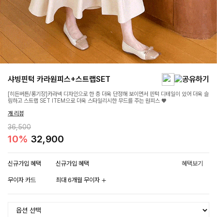
샤빙핀턱 카라원피스+스트랩SET
[히든버튼/롱기장]카라넥 디자인으로 한 층 더욱 단정해 보이면서 핀턱 디테일이 있어 더욱 슬
림하고 스트랩 SET ITEM으로 더욱 스타일리시한 무드를 주는 원피스 ♥
개 리뷰
36,500
10%
32,900
신규가입 혜택
신규가입 혜택
혜택보기
무이자 카드
최대 6개월 무이자