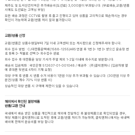
제주도 및 도서산간지역은 추가배송비(도선료) 3,000원이 부과됩니다. (무료배송,교환/반품
시에도 도선료는 고객님 부담)
모든 배송 과정은 CCTV로 촬영 후 출고 진행되고 있어 상품을 고의적으로 훼손하시는 경우
확인이 가능하며 교환/반품 처리 절대 불가합니다.
교환/반품 신청
교환/반품은 상품수령일부터 7일 이내 고객센터 또는 게시판으로 신청해주셔야 합니다.
회수 접수 방법 : CJ대한통운택배(1588-1255)ARS 연결 후 1번 ▷ 1번 ▷ 받으신 운송장 번
호 등록 ▷ 착불로 선택 ▷ 회수접수 완료
회수 접수 후 대한통운 담당 기사가 주말 제외 1-2일 이내에 회수지로 방문합니다.
배송비 입금계좌 : 국민은행 512637-01-001048 / 예금주 : (주)클릭앤퍼니 (입금자명 옆
에 휴대폰 뒷번호 4자리 기재 요청)
대량 구매 후 반품 시 반품 수거 비용이 1만원 이상 추가 부과될 수 있습니다. (30만원 이상 주
문건/상품 개수 70% 이상 반품 시)
상습적인 대량 반품 시 구매에 제한이 있을 수 있습니다.
해외에서 확인된 불량제품
반품/교환 안내
국내에서 배송 받은 상품을 개인적으로 해외에 전달하신 후 불량제품으로 확인되었을 경우,
해당 제품이 클릭앤퍼니로 도착된 후에 교환/반품 처리가 가능하며, 클릭앤퍼니에서는 국내택
배비에 한해서 운송비를 부담 합니다