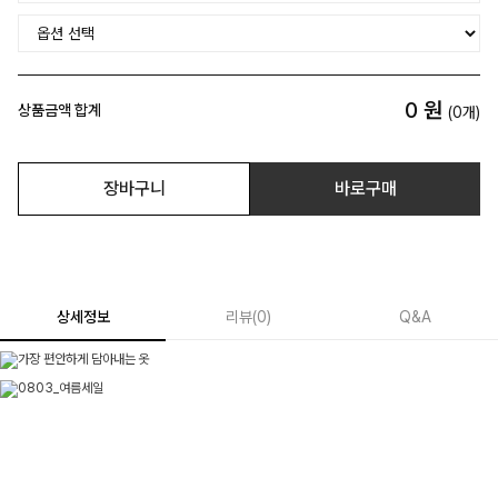
0
원
상품금액 합계
(
0
개)
장바구니
바로구매
상세정보
리뷰
(
0
)
Q&A