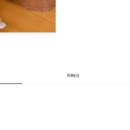
리뷰(
)
0