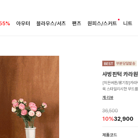
55%
아우터
블라우스/셔츠
팬츠
원피스/스커트
니트
샤빙핀턱 카라원
[히든버튼/롱기장]카라넥
욱 스타일리시한 무드를
개 리뷰
36,500
10%
32,900
제품코드