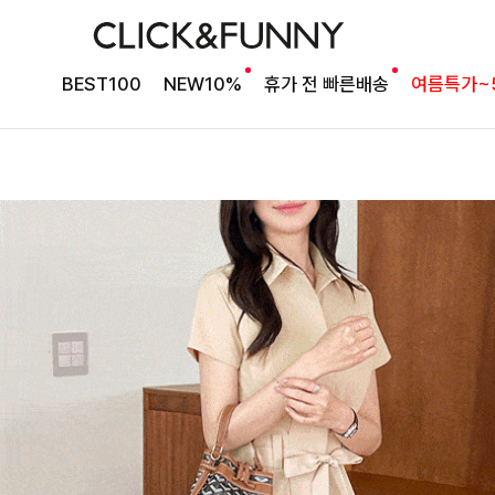
BEST100
NEW10%
휴가 전 빠른배송
여름특가~