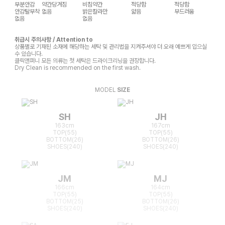
부분안감
약간당겨짐
비침약간
적당함
적당함
안감탈부착
없음
밝은칼라만
얇음
부드러움
없음
없음
취급시 주의사항 / Attention to
상품별로 기재된 소재에 해당하는 세탁 및 관리법을 지켜주셔야 더 오래 예쁘게 입으실
수 있습니다.
클릭앤퍼니 모든 의류는 첫 세탁은 드라이크리닝을 권장합니다.
Dry Clean is recommended on the first wash.
MODEL
SIZE
SH
JH
163cm
167cm
TOP(55)
TOP(55)
BOTTOM(26)
BOTTOM(26)
SHOES(240)
SHOES(240)
JM
MJ
166cm
164cm
TOP(55)
TOP(55)
BOTTOM(25)
BOTTOM(26)
SHOES(240)
SHOES(240)