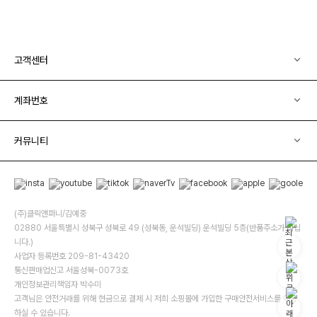
고객센터
계좌번호
커뮤니티
(주)클릭앤퍼니/김예중
02880 서울특별시 성북구 성북로 49 (성북동, 운석빌딩) 운석빌딩 5층(반품주소가 아닙
니다.)
사업자 등록번호 209-81-43420
통신판매업신고 서울성북-0073호
개인정보관리책임자 박수미
고객님은 안전거래를 위해 현금으로 결제 시 저희 소핑몰에 가입한 구매안전서비스를 이용
하실 수 있습니다.