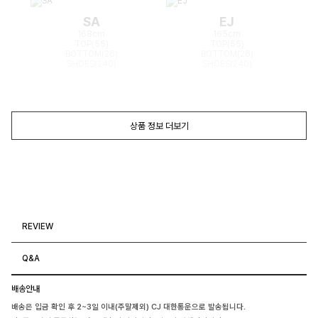
SA
EJ
168cm
165cm
TOP(55)
TOP(55)
BOTTOM(26)
BOTTOM(26)
SHOES(240)
SHOES(240)
상품 정보 더보기
REVIEW
Q&A
배송안내
배송은 입금 확인 후 2~3일 이내(주말제외) CJ 대한통운으로 발송됩니다.