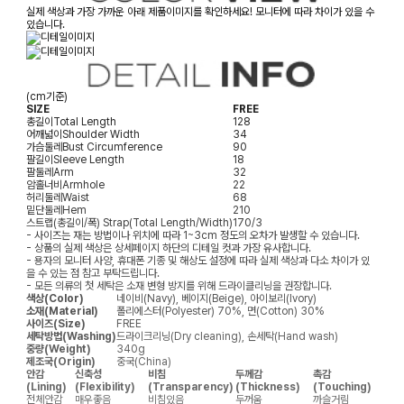
실제 색상과 가장 가까운 아래 제품이미지를 확인하세요! 모니터에 따라 차이가 있을 수
있습니다.
(cm기준)
SIZE
FREE
총길이
Total Length
128
어깨넓이
Shoulder Width
34
가슴둘레
Bust Circumference
90
팔길이
Sleeve Length
18
팔둘레
Arm
32
암홀너비
Armhole
22
허리둘레
Waist
68
밑단둘레
Hem
210
스트랩(총길이/폭)
Strap(Total Length/Width)
170/3
- 사이즈는 재는 방법이나 위치에 따라 1~3cm 정도의 오차가 발생할 수 있습니다.
- 상품의 실제 색상은 상세페이지 하단의 디테일 컷과 가장 유사합니다.
- 용자의 모니터 사양, 휴대폰 기종 및 해상도 설정에 따라 실제 색상과 다소 차이가 있
을 수 있는 점 참고 부탁드립니다.
- 모든 의류의 첫 세탁은 소재 변형 방지를 위해 드라이클리닝을 권장합니다.
색상(Color)
네이비(Navy), 베이지(Beige), 아이보리(Ivory)
소재(Material)
폴리에스터(Polyester) 70%, 면(Cotton) 30%
사이즈(Size)
FREE
세탁방법(Washing)
드라이크리닝(Dry cleaning), 손세탁(Hand wash)
중량(Weight)
340g
제조국(Origin)
중국(China)
안감
신축성
비침
두께감
촉감
(Lining)
(Flexibility)
(Transparency)
(Thickness)
(Touching)
전체안감
매우좋음
비침있음
두꺼움
까슬거림