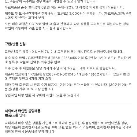
단, 주문량이 폭주하는 경우 배송이 지연될 수 있으니 양해바랍니다.
무료배송은 순수 결제금액 6만원 이상 구매시(할인 및 적립금 제외한 금액) 적용됩니다.
제주도 및 도서산간지역은 추가배송비(도선료) 3,000원이 부과됩니다. (무료배송,교환/반품
시에도 도선료는 고객님 부담)
모든 배송 과정은 CCTV로 촬영 후 출고 진행되고 있어 상품을 고의적으로 훼손하시는 경우
확인이 가능하며 교환/반품 처리 절대 불가합니다.
교환/반품 신청
교환/반품은 상품수령일부터 7일 이내 고객센터 또는 게시판으로 신청해주셔야 합니다.
회수 접수 방법 : CJ대한통운택배(1588-1255)ARS 연결 후 1번 ▷ 1번 ▷ 받으신 운송장 번
호 등록 ▷ 착불로 선택 ▷ 회수접수 완료
회수 접수 후 대한통운 담당 기사가 주말 제외 1-2일 이내에 회수지로 방문합니다.
배송비 입금계좌 : 국민은행 512637-01-001048 / 예금주 : (주)클릭앤퍼니 (입금자명 옆
에 휴대폰 뒷번호 4자리 기재 요청)
대량 구매 후 반품 시 반품 수거 비용이 1만원 이상 추가 부과될 수 있습니다. (30만원 이상 주
문건/상품 개수 70% 이상 반품 시)
상습적인 대량 반품 시 구매에 제한이 있을 수 있습니다.
해외에서 확인된 불량제품
반품/교환 안내
국내에서 배송 받은 상품을 개인적으로 해외에 전달하신 후 불량제품으로 확인되었을 경우,
해당 제품이 클릭앤퍼니로 도착된 후에 교환/반품 처리가 가능하며, 클릭앤퍼니에서는 국내택
배비에 한해서 운송비를 부담 합니다