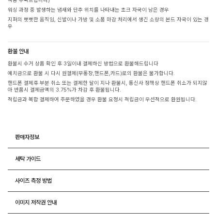
착용 부탁드립니다)
워싱 과정 중 발생하는 냄새와 단추 위치를 나타내는 초크 자국이 남은 경우
지퍼의 뻣뻣한 움직임, 신발이나 가방 및 소품 마감 처리에서 생긴 소량의 본드 자국이 있는 경
우
환불 안내
환불시 수거 상품 확인 후 3일이내 결제하신 방법으로 환불해드립니다
예치금으로 환불 시 다시 원결제(무통장,핸드폰,카드)로의 환불은 불가합니다.
핸드폰 결제후 부분 취소 또는 결제한 달이 지나 환불시, 통신사 정책상 핸드폰 취소가 되지않
아 반품시 결제금액의 3.75%가 차감 후 환불됩니다.
적립금과 복합 결제하여 주문하였을 경우 환불 요청시 적립금이 우선적으로 환원됩니다.
판매자정보
세탁 가이드
사이즈 측정 방법
이미지 저작권 안내