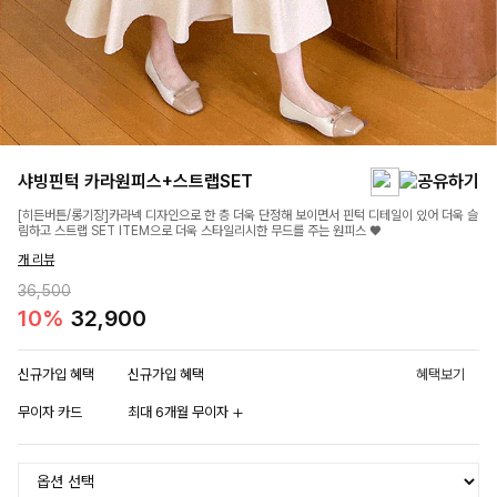
샤빙핀턱 카라원피스+스트랩SET
[히든버튼/롱기장]카라넥 디자인으로 한 층 더욱 단정해 보이면서 핀턱 디테일이 있어 더욱 슬
림하고 스트랩 SET ITEM으로 더욱 스타일리시한 무드를 주는 원피스 ♥
개 리뷰
36,500
10%
32,900
신규가입 혜택
신규가입 혜택
혜택보기
무이자 카드
최대 6개월 무이자