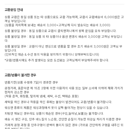
교환운임 안내
상품 교환은 동일 상품 또는 타 상품으로도 교환 가능하며, 교환시 교환배송비 6,000원은 고
객님 부담입니다.
(상품을 저희쪽에 보내는 배송비 3,000+고객님께 다시 발송되는 배송비 3,000)
상품 불량일 경우 : 동일 상품으로 교환시 클릭앤퍼니에서 왕복 운임을 모두 부담합니다.
상품 불량일 경우 : 동일 상품 외 타 상품이나 옵션 변경시 배송비 3,000원 고객님 부담입니
다.
상품 불량일 경우 : 교환이 아닌 변심으로 반품을 할 경우 초기 배송비 3,000원은 고객님 부
담입니다.
(인위적인 훼손 & 수선 등의 악용을 방지하기 위함이니 양해부탁드립니다)
*교환/반품시에도 추가 발생되는 모든 도선료는 고객님께서 부담해주셔야 합니다.
교환/반품이 불가한 경우
반품기한(상품 수령후 7일)이 경과한 경우
공정거래, 표준약관 제 15조 2항에 의한 이용자의 사용 또는 일부 소비에 의하여 재화 가치가
현저히 감소한 경우
(착용 흔적, 화장품, 탈취제 냄새, 세탁, 수선, 택훼손 포함)
세탁을 하신 경우나 착용을 하신 후에는 불량이 발견되어도 교환/반품이 불가합니다.
워싱면 종류의 제품은 워싱과정에서 옷이 살짝 돌아가는 현상이 있을 수 있습니다.
피팅만 해보신 경우라도 상품이 훼손된 경우(구김,늘어남,보풀)는 불가합니다.
배송 시 생긴 구김, 단추 바느질의 느슨함, 간단한 손질이 가능한 마감실 처리가 미흡한 경우
거래처 공정 과정 중 단추구멍이 완벽히 뚫리지 않은 경우 (가위로 간단하게 구멍을 내주신 뒤