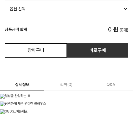
0
원
상품금액 합계
(
0
개)
장바구니
바로구매
상세정보
리뷰
(
0
)
Q&A