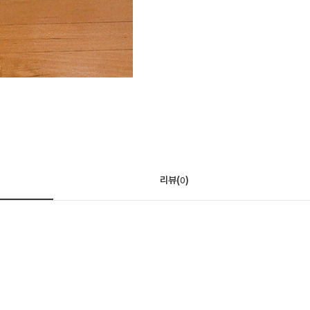
리뷰(
)
0