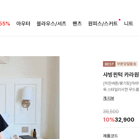
55%
아우터
블라우스/셔츠
팬츠
원피스/스커트
니트
샤빙핀턱 카라원
[히든버튼/롱기장]카라넥
욱 스타일리시한 무드를
개 리뷰
36,500
10%
32,900
제품코드