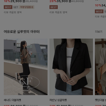
18%
29,900
원
28%
35,900
원
36,400원
49,800원
10%
34
리뷰 카운트 영역
리뷰 카운트 영역
리뷰 카운
여유로운 실루엣의 아우터
더보기
래나드 더블자켓
자빈닛 싱글자켓
캣민더블 