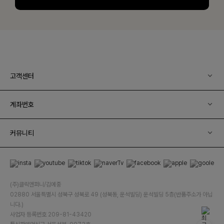
고객센터
계좌번호
커뮤니티
(주)클릭앤퍼니/김예중
02880 서울특별시 성북구 성북로 49 (성북동, 운석빌딩) 운석빌딩 5층(반품주소가 아닙
니다.)
사업자 등록번호 209-81-43420