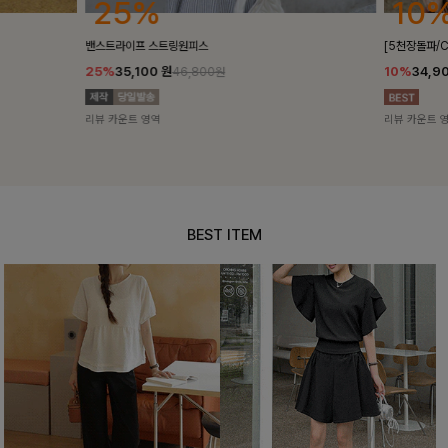
25%
10%
밴스트라이프 스트링원피스
[5천장돌파/C
25%
35,100
원
10%
34,90
46,800원
리뷰 카운트 영역
리뷰 카운트 영
BEST ITEM