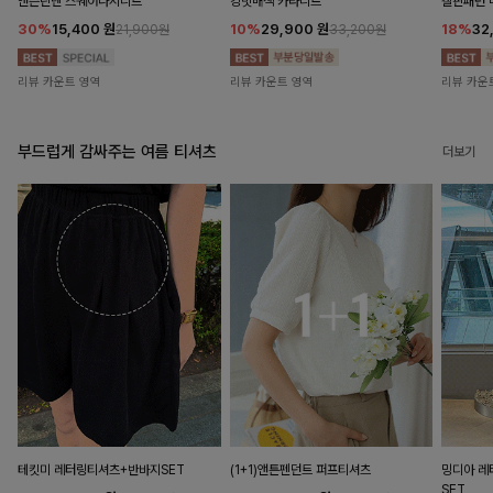
앤즌린넨 스퀘어나시니트
킹밋배색 카라니트
캘핀패턴 
30%
15,400
원
10%
29,900
원
18%
32
21,900원
33,200원
리뷰 카운트 영역
리뷰 카운트 영역
리뷰 카운
부드럽게 감싸주는 여름 티셔츠
더보기
테킷미 레터링티셔츠+반바지SET
(1+1)앤튼펜던트 퍼프티셔츠
밍디아 
SET