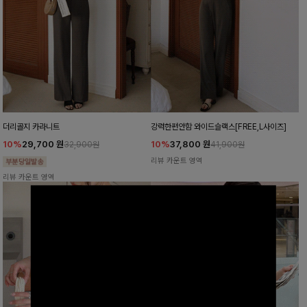
더리골지 카라니트
강력한편안함 와이드슬랙스[FREE,L사이즈]
10%
29,700
원
10%
37,800
원
32,900원
41,900원
리뷰 카운트 영역
리뷰 카운트 영역