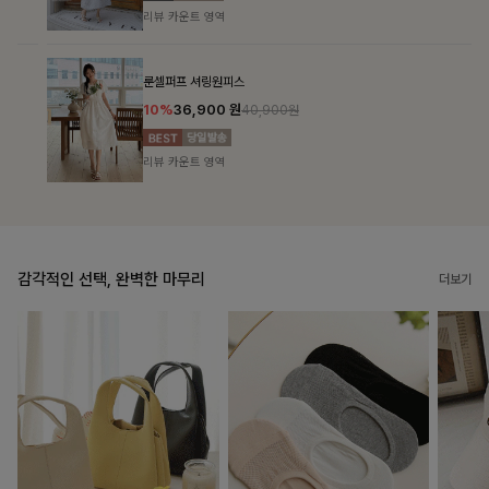
리뷰 카운트 영역
룬셀퍼프 셔링원피스
10%
36,900
원
40,900원
리뷰 카운트 영역
감각적인 선택, 완벽한 마무리
더보기