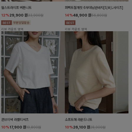
월스트라이프 버튼니트
퍼펙트절개핏 6부데님반바지[S,M,L사이즈]
12%
29,900
원
14%
48,900
원
33,900원
56,800원
리뷰 카운트 영역
리뷰 카운트 영역
콘브이넥 라벨티셔츠
소프트해 라운드니트
10%
17,900
원
10%
26,100
원
19,800원
28,900원