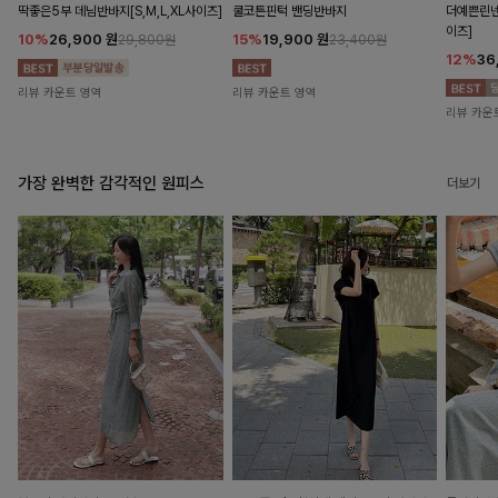
딱좋은5부 데님반바지[S,M,L,XL사이즈]
쿨코튼핀턱 밴딩반바지
더예쁜린넨
이즈]
10%
26,900
원
15%
19,900
원
29,800원
23,400원
12%
36
리뷰 카운트 영역
리뷰 카운트 영역
리뷰 카운
가장 완벽한 감각적인 원피스
더보기