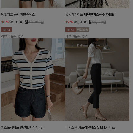
밍킷퍼프 플레어블라우스
캣밍레이어드 패턴원피스+목걸이SET
10%
39,600
원
12%
45,900
원
43,900원
52,100원
리뷰 카운트 영역
리뷰 카운트 영역
함스트라이프 린넨브이넥가디건
이지스판 카프리슬랙스[S,M,L사이즈]