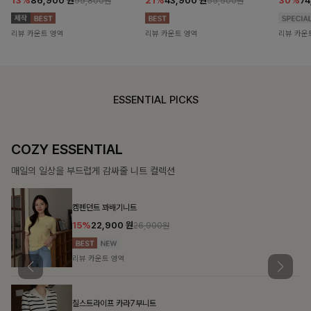
13%
86,900
원
21%
43,900
원
30%
7
99,800원
55,500원
리뷰 카운트 영역
리뷰 카운트 영역
리뷰 카운
ESSENTIAL PICKS
COZY ESSENTIAL
매일의 일상을 부드럽게 감싸줄 니트 컬렉션
켐펜던트 꽈배기니트
15%
22,900
원
26,900원
리뷰 카운트 영역
칠스트라이프 카라7부니트