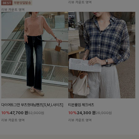
리뷰 카운트 영역
리뷰 카운트 영역
다이어트그만 부츠컷데님팬츠[S,M,L사이즈]
티븐롤업 체크셔츠
10%
47,700
원
10%
24,300
원
52,900원
26,900원
리뷰 카운트 영역
리뷰 카운트 영역