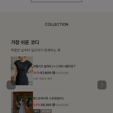
COLLECTION
가장 쉬운 코디
특별한 날부터 일상까지 함께하는 룩
큐플리츠 블라우스+스커트+벨트SET
10%
57,600
원
63,900원
리뷰 카운트 영역
밴스트라이프 스트링원피스
25%
35,100
원
46,800원