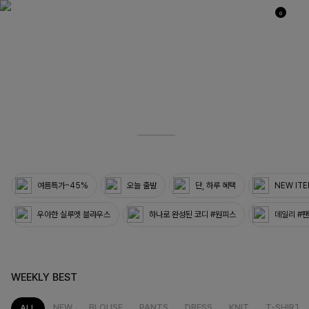
0
03
33
여름특가~45%
오늘 출발
단, 하루 혜택
NEW IT
우아한 실루엣 블라우스
하나로 완성된 코디 #원피스
데일리 #
WEEKLY BEST
NEW
BLOUSE
PANTS
DRESS
KNIT
T-SHIRT
ALL