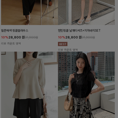
릴픈배색 링클블라우스
헨틴링클 날개티셔츠+치마바지SET
10%
28,800
원
10%
28,800
원
31,900원
31,900원
리뷰 카운트 영역
리뷰 카운트 영역