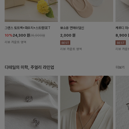
뽀소옹 면메쉬덧신
그렌스 토트백+파우치+스트랩SET
케루디 자
2,000
원
10%
24,300
원
8,900
26,900원
리뷰 카운트 영역
리뷰 카운트 영역
리뷰 카운
디테일의 미학, 주얼리 라인업
더보기