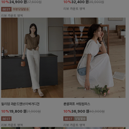
10%
24,900
원
10%
32,400
원
27,600원
35,900원
리뷰 카운트 영역
리뷰 카운트 영역
윌리덤 라운드앤브이넥가디건
룬셀퍼프 셔링원피스
10%
19,800
원
10%
36,900
원
21,900원
40,900원
리뷰 카운트 영역
리뷰 카운트 영역