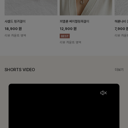
헤룬나비 
사셀드 링귀걸이
피엘룬 써지컬링목걸이
7,900
18,900
원
12,900
원
리뷰 카운
리뷰 카운트 영역
리뷰 카운트 영역
SHORTS VIDEO
더보기