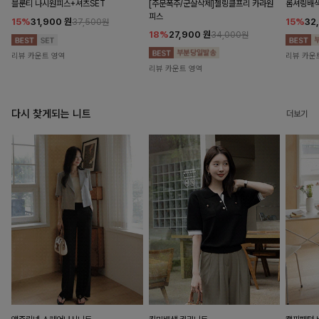
블룬티 나시원피스+셔츠SET
[주문폭주/군살삭제]젤링클프리 카라원
롬셔링배
피스
15%
31,900
원
15%
32
37,500원
18%
27,900
원
34,000원
리뷰 카운트 영역
리뷰 카운
리뷰 카운트 영역
다시 찾게되는 니트
더보기