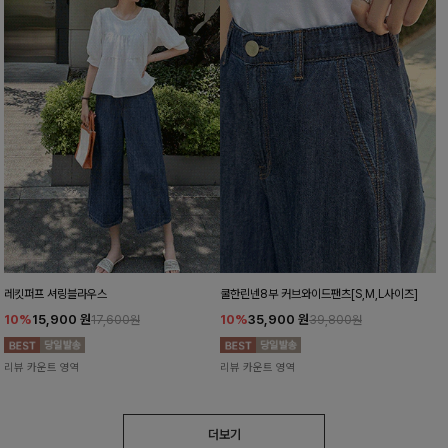
레킷퍼프 셔링블라우스
쿨한린넨8부 커브와이드팬츠[S,M,L사이즈]
10%
15,900
원
10%
35,900
원
17,600원
39,800원
리뷰 카운트 영역
리뷰 카운트 영역
더보기