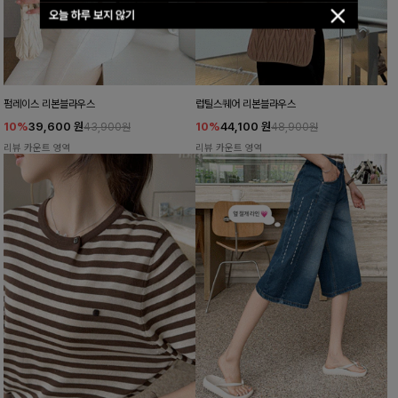
오늘 하루 보지 않기
펌레이스 리본블라우스
럽틸스퀘어 리본블라우스
10%
39,600
원
10%
44,100
원
43,900원
48,900원
리뷰 카운트 영역
리뷰 카운트 영역