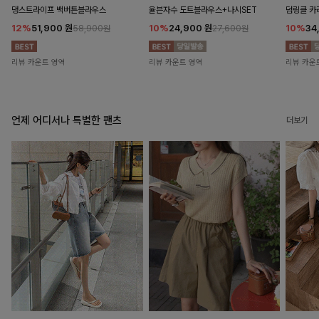
댕스트라이프 백버튼블라우스
율븐자수 도트블라우스+나시SET
덤링클 카
12%
51,900
원
10%
24,900
원
10%
34
58,900원
27,600원
리뷰 카운트 영역
리뷰 카운트 영역
리뷰 카운
언제 어디서나 특별한 팬츠
더보기