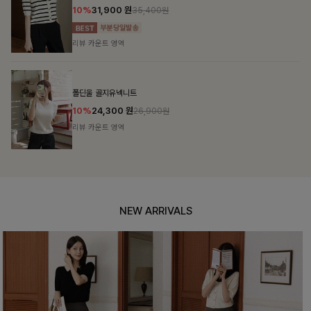
10%
31,900
원
35,400원
리뷰 카운트 영역
폴딘울 골지유넥니트
10%
24,300
원
26,900원
리뷰 카운트 영역
NEW ARRIVALS