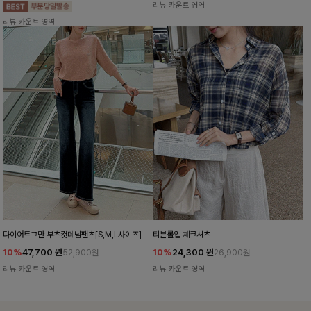
리뷰 카운트 영역
리뷰 카운트 영역
다이어트그만 부츠컷데님팬츠[S,M,L사이즈]
티븐롤업 체크셔츠
10%
47,700
원
10%
24,300
원
52,900원
26,900원
리뷰 카운트 영역
리뷰 카운트 영역