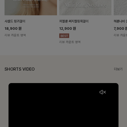
헤룬나비 
사셀드 링귀걸이
피엘룬 써지컬링목걸이
7,900
18,900
원
12,900
원
리뷰 카운
리뷰 카운트 영역
리뷰 카운트 영역
SHORTS VIDEO
더보기