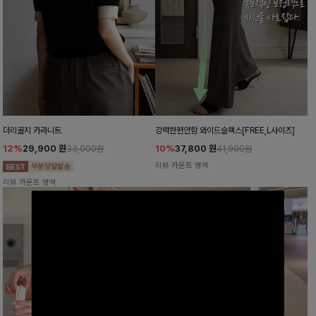
더리골지 카라니트
강력한편안함 와이드슬랙스[FREE,L사이즈]
12%
29,900
원
10%
37,800
원
33,900원
41,900원
리뷰 카운트 영역
리뷰 카운트 영역