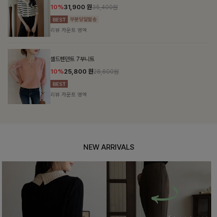
12%
69,900
원
79,400원
리뷰 카운트 영역
헨틴링클 날개티셔츠+치마바지SET
12%
29,900
원
33,900원
리뷰 카운트 영역
NEW ARRIVALS