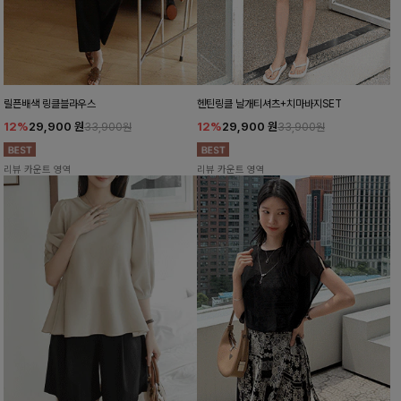
릴픈배색 링클블라우스
헨틴링클 날개티셔츠+치마바지SET
12%
29,900
원
12%
29,900
원
33,900원
33,900원
리뷰 카운트 영역
리뷰 카운트 영역