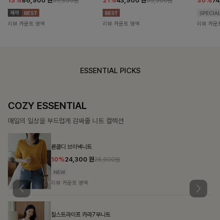
13%
86,900
원
21%
43,900
원
30%
7
99,800원
55,500원
리뷰 카운트 영역
리뷰 카운트 영역
리뷰 카운
ESSENTIAL PICKS
DOUBLE THE JOY
함께할 때 더욱 완벽한, 합리적인 선택으로 채우는 즐거움
필첸체크 스트링블라우스+플레어스커트SET
14%
42,900
원
49,800원
리뷰 카운트 영역
특스트라이프 링클원피스+스트링자켓SET