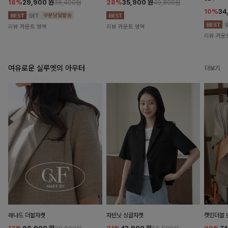
18%
29,900
원
28%
35,900
원
36,400원
49,800원
10%
34
리뷰 카운트 영역
리뷰 카운트 영역
리뷰 카운
여유로운 실루엣의 아우터
더보기
래나드 더블자켓
자빈닛 싱글자켓
캣민더블 