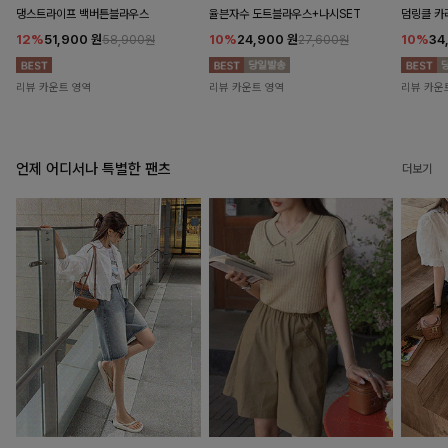
댕스트라이프 백버튼블라우스
율븐자수 도트블라우스+나시SET
덤링클 카
12%
51,900
원
10%
24,900
원
10%
34
58,900원
27,600원
리뷰 카운트 영역
리뷰 카운트 영역
리뷰 카운
언제 어디서나 특별한 팬츠
더보기