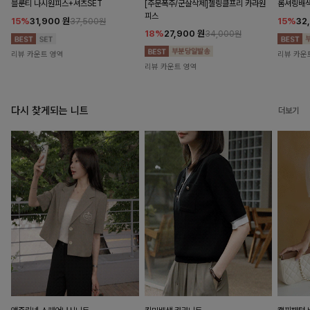
블룬티 나시원피스+셔츠SET
[주문폭주/군살삭제]젤링클프리 카라원
롬셔링배
피스
15%
31,900
원
15%
32
37,500원
18%
27,900
원
34,000원
리뷰 카운트 영역
리뷰 카운
리뷰 카운트 영역
다시 찾게되는 니트
더보기