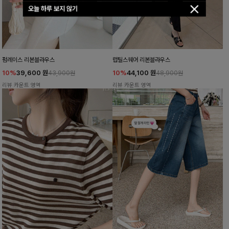
오늘 하루 보지 않기
펌레이스 리본블라우스
럽틸스퀘어 리본블라우스
10%
39,600
원
10%
44,100
원
43,900원
48,900원
리뷰 카운트 영역
리뷰 카운트 영역