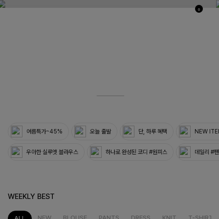
0
03
33
여름특가~45%
오늘 출발
단, 하루 혜택
NEW IT
우아한 실루엣 블라우스
하나로 완성된 코디 #원피스
데일리 #
WEEKLY BEST
NEW
BLOUSE
PANTS
DRESS
KNIT
T-SHIRT
ALL