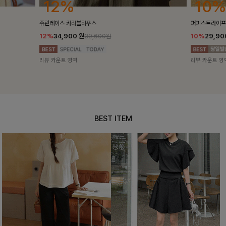
12%
10%
쥬린레이스 카라블라우스
퍼피스트라이프
12%
34,900
원
10%
29,9
39,600원
리뷰 카운트 영역
리뷰 카운트 영
BEST ITEM