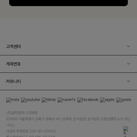
고객센터
계좌번호
커뮤니티
(주)클릭앤퍼니/김예중
02880 서울특별시 성북구 성북로 49 (성북동, 운석빌딩) 운석빌딩 5층(반품주소가 아닙
니다.)
사업자 등록번호 209-81-43420