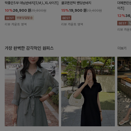
딱좋은5부 데님반바지[S,M,L,XL사이즈]
쿨코튼핀턱 밴딩반바지
더예쁜린넨
이즈]
10%
26,900
원
15%
19,900
원
29,800원
23,400원
12%
36
리뷰 카운트 영역
리뷰 카운트 영역
리뷰 카운
가장 완벽한 감각적인 원피스
더보기