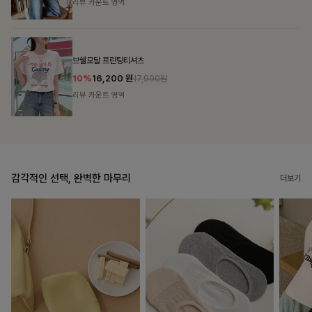
리뷰 카운트 영역
캣시어서커 버튼카라원피스+벨트SET
16%
79,900
원
95,100원
리뷰 카운트 영역
감각적인 선택, 완벽한 마무리
더보기