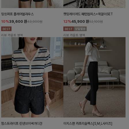
밍킷퍼프 플레어블라우스
캣밍레이어드 패턴원피스+목걸이SET
10%
39,600
원
12%
45,900
원
43,900원
52,100원
리뷰 카운트 영역
리뷰 카운트 영역
함스트라이프 린넨브이넥가디건
이지스판 카프리슬랙스[S,M,L사이즈]