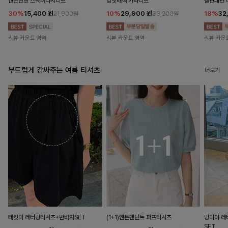
앤즌린넨 스퀘어나시니트
킹밋배색 카라니트
캘핀패턴 
30%
15,400
원
10%
29,900
원
18%
32
21,900원
33,200원
리뷰 카운트 영역
리뷰 카운트 영역
리뷰 카운
부드럽게 감싸주는 여름 티셔츠
더보기
테킷미 레터링티셔츠+반바지SET
(1+1)앤튼펜던트 퍼프티셔츠
밍디아 
SET