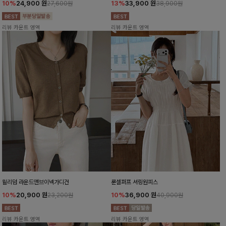
10%
24,900
원
13%
33,900
원
27,600원
38,900원
리뷰 카운트 영역
리뷰 카운트 영역
윌리덤 라운드앤브이넥가디건
룬셀퍼프 셔링원피스
10%
20,900
원
10%
36,900
원
23,200원
40,900원
리뷰 카운트 영역
리뷰 카운트 영역