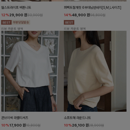
월스트라이프 버튼니트
퍼펙트절개핏 6부데님반바지[S,M,L사이즈]
12%
29,900
원
14%
48,900
원
33,900원
56,800원
리뷰 카운트 영역
리뷰 카운트 영역
콘브이넥 라벨티셔츠
소프트해 라운드니트
10%
17,900
원
10%
26,100
원
19,800원
28,900원