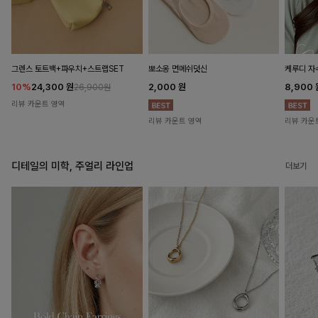
뽀소옹 면메쉬덧신
그렌스 토트백+파우치+스트랩SET
케루디 자
2,000
원
10%
24,300
원
8,900
26,900원
리뷰 카운트 영역
리뷰 카운트 영역
리뷰 카운
디테일의 미학, 주얼리 라인업
더보기