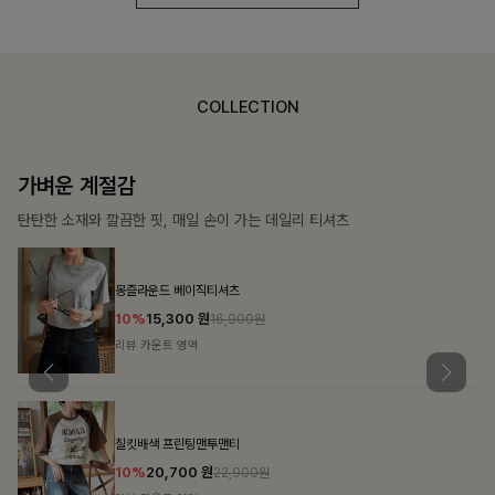
COLLECTION
가장 쉬운 코디
특별한 날부터 일상까지 함께하는 룩
쥬빌스트링 포켓원피스
17%
48,900
원
58,900원
리뷰 카운트 영역
블룬티 나시원피스+셔츠SET
15%
31,900
원
37,500원