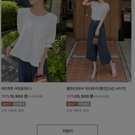
레킷퍼프 셔링블라우스
쿨한린넨8부 커브와이드팬츠[S,M,L사이즈]
10%
15,900
원
10%
35,900
원
17,600원
39,800원
리뷰 카운트 영역
리뷰 카운트 영역
더보기