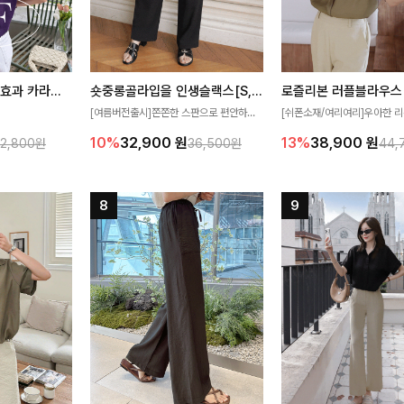
[재구매율1위] 냉감효과 카라니트
숏중롱골라입을 인생슬랙스[S,M,L,XL사이즈]
로즐리본 러플블라우스
[여름버전출시]쫀쫀한 스판으로 편안하게
[쉬폰소재/여리여리]우아한 리
필요가 없어요!얇
착용되어 누구나 입기 좋은 데일리 슬랙스!
연스럽게 흐르는 러플 디테일
10%
32,900
원
13%
38,900
원
32,800원
36,500원
44,
여름에도 시원하게
숏·기본·롱 기장과 와이드·부츠컷 핏까지 취
분위기를 더해주는 블라우스 
다
향에 맞게 선택할 수 있어 더욱 만족스러워
한 소재감과 여유롭게 떨어지
요
얼굴까지 화사해 보이며 세련
좋아요