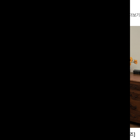
더보기
부츠컷슬랙스[S,M,L사이즈]
쿨링버튼 8부와이드팬츠[FREE,L사이즈]