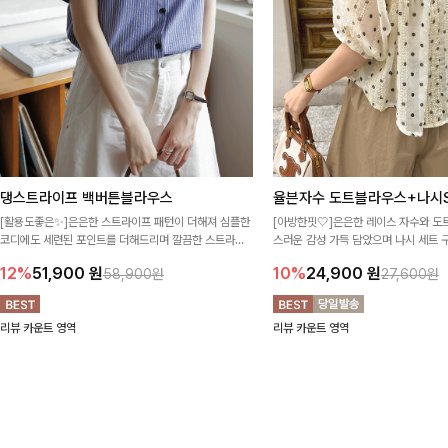
댕스트라이프 백버튼블라우스
율븐자수 도트블라우스+나시S
[활용도좋은✨]은은한 스트라이프 패턴이 더해져 심플한
[아방한핏🤍]은은한 레이스 자수와 도
코디에도 세련된 포인트를 더해드리며 깔끔한 스트라이
스러운 감성 가득 담았으며 나시 세트 
프 디테일로 유행 없이 오래 함께하기 좋은 블라우스예요
정없이 손쉽게 코디 가능한 블라우스에요
12%
51,900
원
10%
24,900
원
58,900원
27,600원
리뷰 카운트 영역
리뷰 카운트 영역