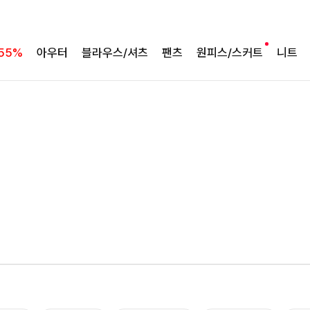
바람처럼 가벼운 셋업
팔롬드 링클블라우스+와이드팬츠SET
55%
아우터
블라우스/셔츠
팬츠
원피스/스커트
니트