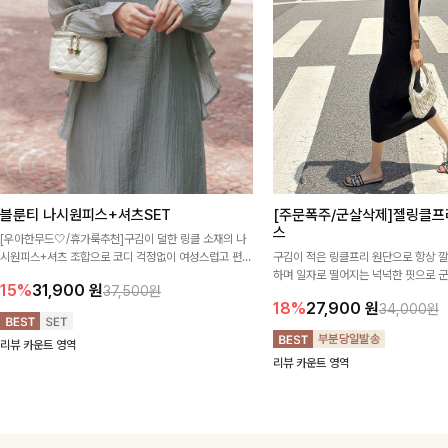
블룬티 나시원피스+셔츠SET
[주문폭주/군살삭제]젤링클프
스
[우아한무드🤍/휴가룩추천]구김이 덜한 링클 소재의 나
시원피스+셔츠 조합으로 코디 걱정없이 여성스럽고 편안
구김이 적은 링클프리 원단으로 항상 
하게 즐길 수 있는 아이템이에요:)
하며 일자로 떨어지는 넉넉한 핏으로 
15%
31,900
원
37,500원
해주는 원피스에요🖤
18%
27,900
원
34,000원
리뷰 카운트 영역
리뷰 카운트 영역