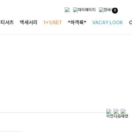
두가지 컬러 데일리아이템
0
룬카일 스트라이프셔츠
티셔츠
액세서리
1+1/SET
*하객룩*
VACAY LOOK