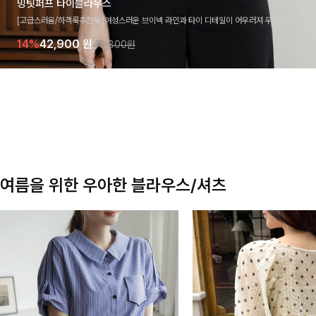
밍팃퍼프 타이블라우스
[고급스러움/하객룩추천💎]여성스러운 브이넥 라인과 타이 디테일이 어우러져 우아한 무드를 
라우스 🤍 여유로운 7부 소매로 편안하게 착용되며 데일리룩부터 출근룩, 하객룩까지 세련된
14%
42,900
원
49,800원
기 좋은 아이템이에요
여름을 위한 우아한 블라우스/셔츠