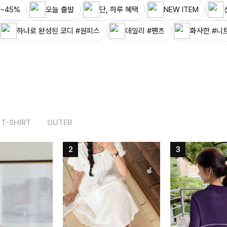
~45%
오늘 출발
단, 하루 혜택
NEW ITEM
하나로 완성된 코디 #원피스
데일리 #팬츠
화사한 #니
T-SHIRT
OUTER