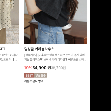
ET
덤링클 카라블라우스
비반드 링클
트 패턴으로 사랑
[팔뚝커버✌]내추럴한 링클 텍스처로 분위기 있게 입어
[구김걱정없는✨/
구성으로 이너 걱
지는 블라우스🖤 브이넥 카라 디자인에 여유로운 소매핏
처가 돋보이는 블
:)
더해져 여리하면서도 시원한 무드로 즐기기 좋아요-
소매 디테일이 
10%
34,900
원
17%
28,9
38,700원
연출해드려요!
리뷰 카운트 영역
리뷰 카운트 영역