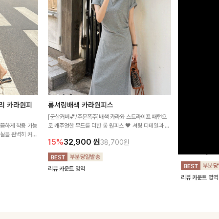
리 카라원피
롬셔링배색 카라원피스
[비율만점/
스
[군살커버💕/주문폭주]배색 카라와 스트라이프 패턴으
깔끔하게 착용 가능
로 캐주얼한 무드를 더한 롱 원피스 🖤 셔링 디테일과 쫀
고급스러운 플라
군살을 완벽히 커버
쫀한 스판 소재로 편안하면서도 여성스럽게 연출돼요
서 세련된 분위기
15%
32,900
원
38,700원
림하게 핏을 조절
12%
32,4
리뷰 카운트 영역
리뷰 카운트 영역