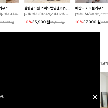
찰랑넘버원 와이드밴딩팬츠[S,M,L사이즈]
메칸드 카라블라우스
라우스
[군살커버만점/썸머소재]가볍게 찰랑이는
[썸머원단🌊/팔뚝커버]은은한
지]가볍고 내추럴
원단과 여유로운 와이드 핏으로 하루 종일
와 여유로운 실루엣이 만나 
라우스로, 답답함
10%
35,900
원
10%
37,900
원
39,800원
42,
43,600원
편안하게 착용하실 수 있는 팬츠입니다 🖤
세련된 무드를 연출해주는 블
 얼굴선을 더욱 시
✨ 허리 전체 밴딩과 스트링 디테일로 안정
리룩부터 출근룩까지 다양하게
🌿
감 있는 착용감을 더해드려요!
은 베이직한 디자인!
더보기
 않기