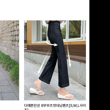
더예쁜린넨 8부부츠컷데님팬츠[S,M,L사이
급속쿨링효과 