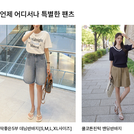
언제 어디서나 특별한 팬츠
딱좋은5부 데님반바지[S,M,L,XL사이즈]
쿨코튼핀턱 밴딩반바지