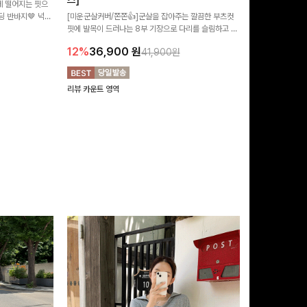
즈]
 떨어지는 핏으
[MADE/후기인
 반바지🤎 넉넉
[미운군살커버/쫀쫀👍]군살을 잡아주는 깔끔한 부츠컷
직하지만 부츠컷으
여행룩까지 활용도
핏에 발목이 드러나는 8부 기장으로 다리를 슬림하고 길
로 하루종일 편안
20%
29,9
어보이게 만들어주며 생지 소재로 멋을 더한 데님팬츠에
12%
36,900
원
41,900원
요~!
리뷰 카운트 영역
리뷰 카운트 영역