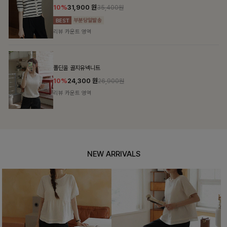
10%
31,900
원
35,400원
리뷰 카운트 영역
폴딘울 골지유넥니트
10%
24,300
원
26,900원
리뷰 카운트 영역
NEW ARRIVALS