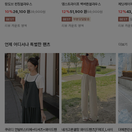
랑도브 펀칭블라우스
댕스트라이프 백버튼블라우스
제딧레이어
10%
26,100
원
12%
51,900
원
12%
43
28,900원
58,900원
리뷰 카운트 영역
리뷰 카운트 영역
리뷰 카운
언제 어디서나 특별한 팬츠
더보기
쿠르디 언발뷔스티에+티셔츠+와이드팬
내가고른쿨함 와이드팬츠[FREE,L사이
더예쁜린넨