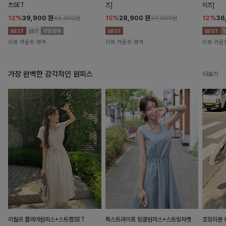
츠SET
즈]
이즈]
12%
39,900
원
15%
28,900
원
12%
36
45,300원
33,900원
리뷰 카운트 영역
리뷰 카운트 영역
리뷰 카운
가장 완벽한 감각적인 원피스
더보기
리월르 플레어원피스+스트랩SET
특스트라이프 링클원피스+스트링자켓
초밍리본 