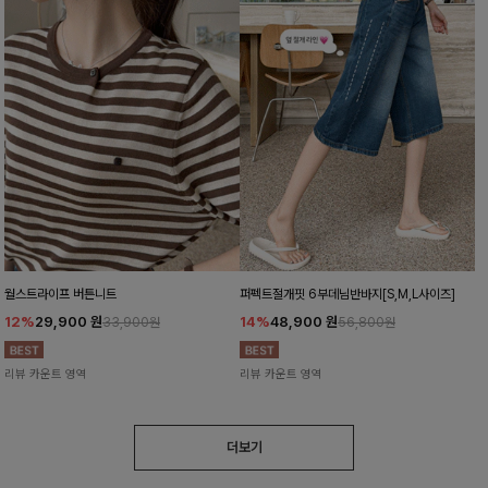
월스트라이프 버튼니트
퍼펙트절개핏 6부데님반바지[S,M,L사이즈]
12%
29,900
원
14%
48,900
원
33,900원
56,800원
리뷰 카운트 영역
리뷰 카운트 영역
더보기