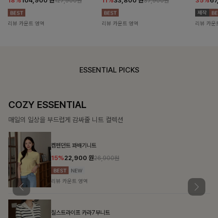
18%
104,900
원
11%
33,800
원
35%
67
127,900원
37,900원
리뷰 카운트 영역
리뷰 카운트 영역
리뷰 카운
ESSENTIAL PICKS
COZY ESSENTIAL
매일의 일상을 부드럽게 감싸줄 니트 컬렉션
켐펜던트 꽈배기니트
15%
22,900
원
26,900원
리뷰 카운트 영역
칠스트라이프 카라7부니트