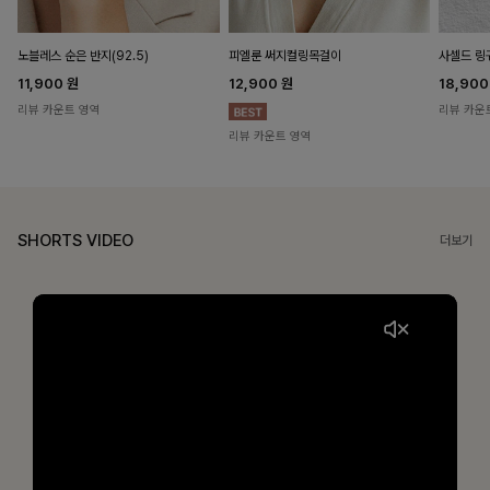
노블레스 순은 반지(92.5)
피엘룬 써지컬링목걸이
사셀드 링
11,900
원
12,900
원
18,90
리뷰 카운트 영역
리뷰 카운
리뷰 카운트 영역
SHORTS VIDEO
더보기