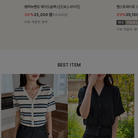
밴스트라이프 스트링원피스
쥬린레이스 카
25%
35,100
원
12%
34,90
46,800원
리뷰 카운트 영역
리뷰 카운트 영
BEST ITEM