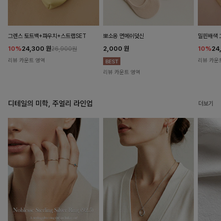
뽀소옹 면메쉬덧신
그렌스 토트백+파우치+스트랩SET
밀핀배색 
2,000
원
10%
24,300
원
10%
24
26,900원
리뷰 카운트 영역
리뷰 카운
리뷰 카운트 영역
디테일의 미학, 주얼리 라인업
더보기