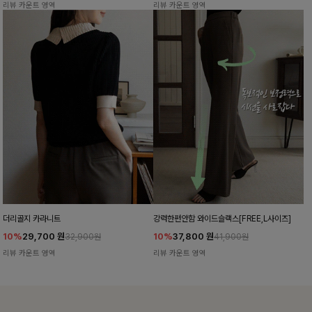
리뷰 카운트 영역
리뷰 카운트 영역
더리골지 카라니트
강력한편안함 와이드슬랙스[FREE,L사이즈]
10%
29,700
원
10%
37,800
원
32,900원
41,900원
리뷰 카운트 영역
리뷰 카운트 영역