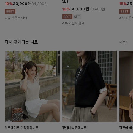
SET
10%
30,900
원
15%
35
34,300원
12%
69,900
원
79,400원
리뷰 카운트 영역
리뷰 카운
리뷰 카운트 영역
다시 찾게되는 니트
더보기
델로펜던트 펀칭카라니트
킹밋배색 카라니트
캘로이 비