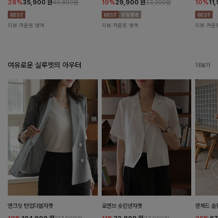
28%
35,900
원
10%
29,900
원
10%
11
49,800원
33,200원
리뷰 카운트 영역
리뷰 카운트 영역
리뷰 카운
여유로운 실루엣의 아우터
더보기
엔크릿 턴업더블자켓
로엔브 숏린넨자켓
렌체드 슬