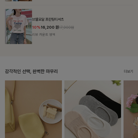
룬셀퍼프 셔링원피스
10%
36,900
원
40,900원
리뷰 카운트 영역
감각적인 선택, 완벽한 마무리
더보기