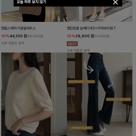
오늘 하루 보지 않기
럽틸스퀘어 리본블라우스
헨틴링클 날개티셔츠+치마바지SET
10%
44,100
원
10%
28,800
원
48,900원
31,900원
리뷰 카운트 영역
리뷰 카운트 영역