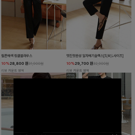
릴픈배색 링클블라우스
멋진핏완성 일자배기슬랙스[S,M,L사이즈]
10%
28,800
원
10%
29,700
원
31,900원
32,900원
리뷰 카운트 영역
리뷰 카운트 영역