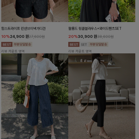
함스트라이프 린넨브이넥가디건
팔롬드 링클블라우스+와이드팬츠SET
10%
24,900
원
20%
30,900
원
27,600원
38,600원
리뷰 카운트 영역
리뷰 카운트 영역