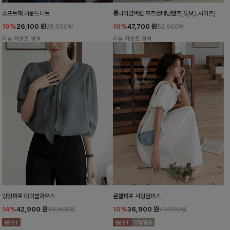
소프트해 라운드니트
롱다리넘버원 부츠컷데님팬츠[S,M,L사이즈]
10%
26,100
원
10%
47,700
원
28,900원
52,900원
리뷰 카운트 영역
리뷰 카운트 영역
밍팃퍼프 타이블라우스
룬셀퍼프 셔링원피스
14%
42,900
원
10%
36,900
원
49,800원
40,900원