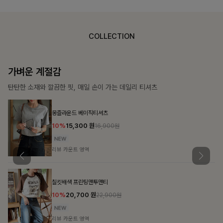
COLLECTION
가장 쉬운 코디
특별한 날부터 일상까지 함께하는 룩
큐플리츠 블라우스+스커트+벨트SET
10%
57,600
원
63,900원
리뷰 카운트 영역
밴스트라이프 스트링원피스
25%
35,100
원
46,800원
리뷰 카운트 영역