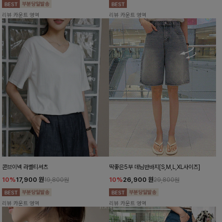
리뷰 카운트 영역
리뷰 카운트 영역
콘브이넥 라벨티셔츠
딱좋은5부 데님반바지[S,M,L,XL사이즈]
10%
17,900
원
10%
26,900
원
19,800원
29,800원
리뷰 카운트 영역
리뷰 카운트 영역