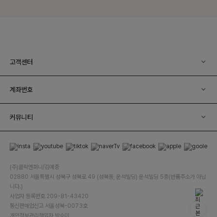
고객센터
계좌번호
커뮤니티
(주)클릭앤퍼니/김예중
02880 서울특별시 성북구 성북로 49 (성북동, 운석빌딩) 운석빌딩 5층(반품주소가 아닙
니다.)
사업자 등록번호 209-81-43420
통신판매업신고 서울성북-0073호
개인정보관리책임자 박수미