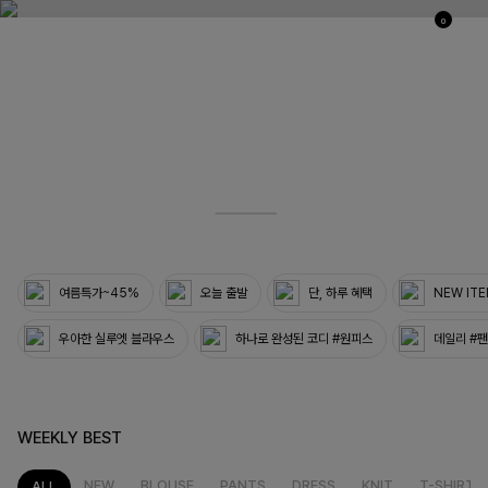
0
03
33
여름특가~45%
오늘 출발
단, 하루 혜택
NEW IT
우아한 실루엣 블라우스
하나로 완성된 코디 #원피스
데일리 #
WEEKLY BEST
NEW
BLOUSE
PANTS
DRESS
KNIT
T-SHIRT
ALL