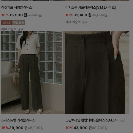
레킷퍼프 셔링블라우스
이지스판 카프리슬랙스[S,M,L사이즈]
10%
15,900
원
10%
32,400
원
17,600원
35,900원
리뷰 카운트 영역
리뷰 카운트 영역
초리스트링 카라블라우스
굿핀턱라인 린넨와이드슬랙스[S,M,L사이즈]
15%
39,900
원
10%
43,900
원
46,900원
48,700원