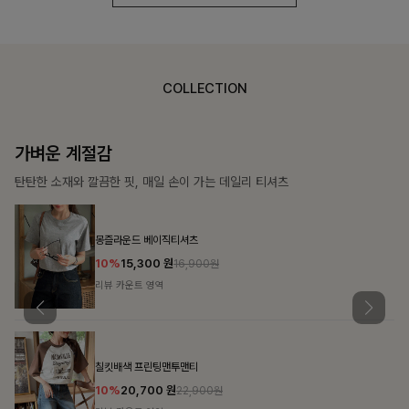
COLLECTION
가장 쉬운 코디
특별한 날부터 일상까지 함께하는 룩
쥬빌스트링 포켓원피스
17%
48,900
원
58,900원
리뷰 카운트 영역
블룬티 나시원피스+셔츠SET
15%
31,900
원
37,500원