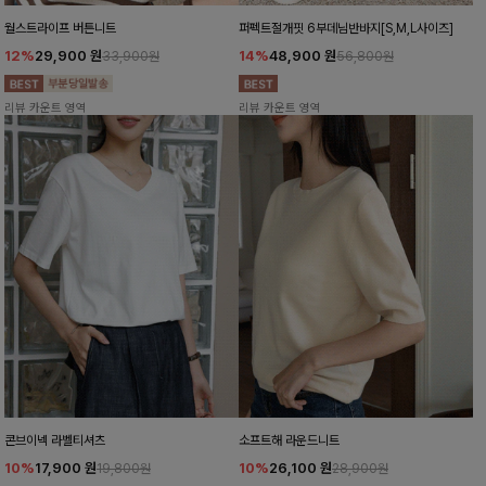
월스트라이프 버튼니트
퍼펙트절개핏 6부데님반바지[S,M,L사이즈]
12%
29,900
원
14%
48,900
원
33,900원
56,800원
리뷰 카운트 영역
리뷰 카운트 영역
콘브이넥 라벨티셔츠
소프트해 라운드니트
10%
17,900
원
10%
26,100
원
19,800원
28,900원