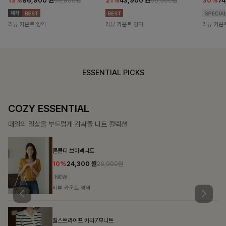
13%
86,900
원
21%
43,900
원
30%
7
99,800원
55,500원
리뷰 카운트 영역
리뷰 카운트 영역
리뷰 카운
ESSENTIAL PICKS
COZY ESSENTIAL
매일의 일상을 부드럽게 감싸줄 니트 컬렉션
론클디 브이넥니트
10%
24,300
원
26,900원
리뷰 카운트 영역
칠스트라이프 카라7부니트