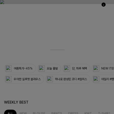
0
03
33
여름특가~45%
오늘 출발
단, 하루 혜택
NEW IT
우아한 실루엣 블라우스
하나로 완성된 코디 #원피스
데일리 #
WEEKLY BEST
NEW
BLOUSE
PANTS
DRESS
KNIT
T-SHIRT
ALL