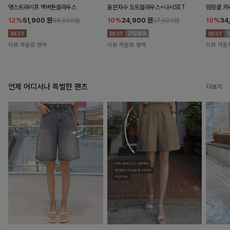
댕스트라이프 백버튼블라우스
율븐자수 도트블라우스+나시SET
덤링클 카
12%
51,900
원
10%
24,900
원
10%
34
58,900원
27,600원
리뷰 카운트 영역
리뷰 카운트 영역
리뷰 카운
언제 어디서나 특별한 팬츠
더보기