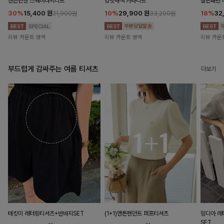
앤즌린넨 스퀘어나시니트
킹밋배색 카라니트
캘핀패턴 
30%
15,400
원
10%
29,900
원
18%
32
21,900원
33,200원
리뷰 카운트 영역
리뷰 카운트 영역
리뷰 카운
부드럽게 감싸주는 여름 티셔츠
더보기
테킷미 레터링티셔츠+반바지SET
(1+1)앤튼펜던트 퍼프티셔츠
밍디아 
SET