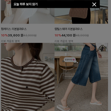
오늘 하루 보지 않기
펌레이스 리본블라우스
럽틸스퀘어 리본블라우스
10%
39,600
원
10%
44,100
원
43,900원
48,900원
리뷰 카운트 영역
리뷰 카운트 영역