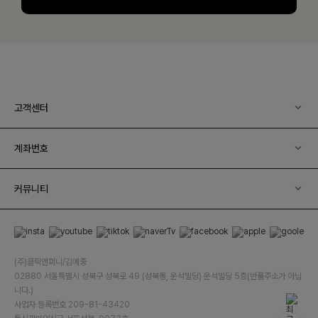
고객센터
계좌번호
커뮤니티
(주)클릭앤퍼니/김예중
02880 서울특별시 성북구 성북로 49 (성북동, 운석빌딩) 운석빌딩 5층(반품주소가 아닙
니다.)
사업자 등록번호 209-81-43420