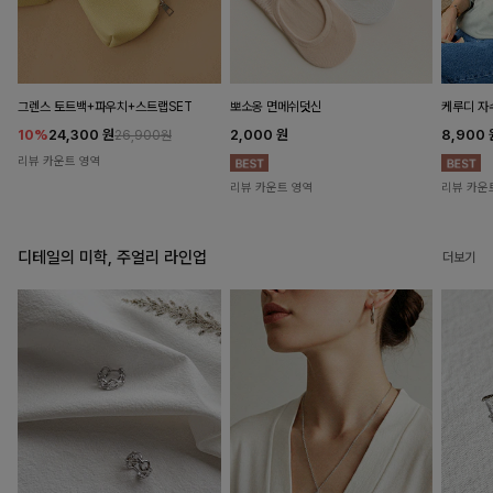
뽀소옹 면메쉬덧신
그렌스 토트백+파우치+스트랩SET
케루디 자
2,000
원
10%
24,300
원
8,900
26,900원
리뷰 카운트 영역
리뷰 카운트 영역
리뷰 카운
디테일의 미학, 주얼리 라인업
더보기