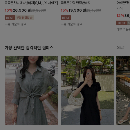
딱좋은5부 데님반바지[S,M,L,XL사이즈]
쿨코튼핀턱 밴딩반바지
더예쁜린넨
이즈]
10%
26,900
원
15%
19,900
원
29,800원
23,400원
12%
36
리뷰 카운트 영역
리뷰 카운트 영역
리뷰 카운
가장 완벽한 감각적인 원피스
더보기