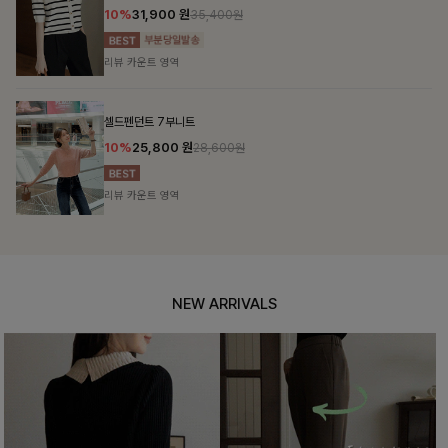
10%
31,900
원
35,400원
리뷰 카운트 영역
셀드펜던트 7부니트
10%
25,800
원
28,600원
리뷰 카운트 영역
NEW ARRIVALS