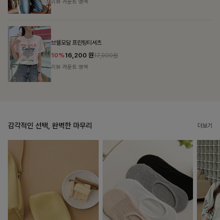
리뷰 카운트 영역
캣시어서커 버튼카라원피스+벨트SET
16%
79,900
원
95,100원
리뷰 카운트 영역
감각적인 선택, 완벽한 마무리
더보기