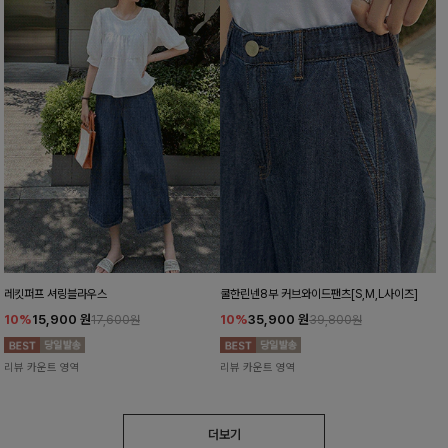
레킷퍼프 셔링블라우스
쿨한린넨8부 커브와이드팬츠[S,M,L사이즈]
10%
15,900
원
10%
35,900
원
17,600원
39,800원
리뷰 카운트 영역
리뷰 카운트 영역
더보기