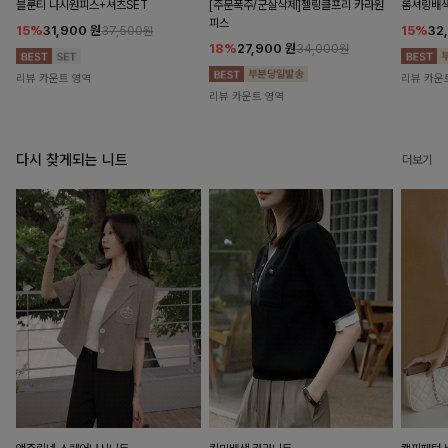
블룬티 나시원피스+셔츠SET
[주문폭주/군살삭제]젤링클프리 카라원
롬셔링배
피스
15%
31,900
원
15%
32
37,500원
18%
27,900
원
34,000원
리뷰 카운트 영역
리뷰 카운
리뷰 카운트 영역
다시 찾게되는 니트
더보기