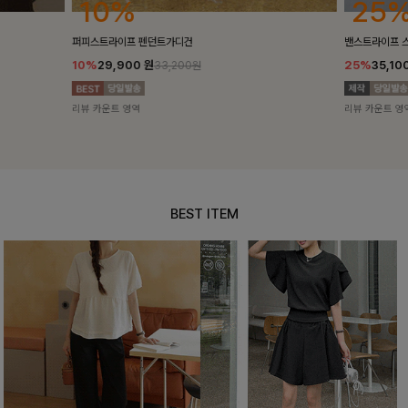
25%
10%
밴스트라이프 스트링원피스
[5천장돌파/C
25%
35,100
원
10%
34,90
46,800원
리뷰 카운트 영역
리뷰 카운트 영
BEST ITEM