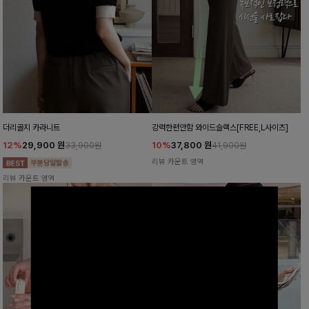
더리골지 카라니트
강력한편안함 와이드슬랙스[FREE,L사이즈]
12%
29,900
원
10%
37,800
원
33,900원
41,900원
리뷰 카운트 영역
리뷰 카운트 영역