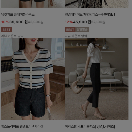
밍킷퍼프 플레어블라우스
캣밍레이어드 패턴원피스+목걸이SET
10%
39,600
원
12%
45,900
원
43,900원
52,100원
리뷰 카운트 영역
리뷰 카운트 영역
함스트라이프 린넨브이넥가디건
이지스판 카프리슬랙스[S,M,L사이즈]