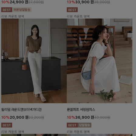
10%
24,900
원
13%
33,900
원
27,600원
38,900원
리뷰 카운트 영역
리뷰 카운트 영역
윌리덤 라운드앤브이넥가디건
룬셀퍼프 셔링원피스
10%
20,900
원
10%
36,900
원
23,200원
40,900원
리뷰 카운트 영역
리뷰 카운트 영역