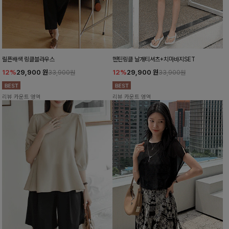
릴픈배색 링클블라우스
헨틴링클 날개티셔츠+치마바지SET
12%
29,900
원
12%
29,900
원
33,900원
33,900원
리뷰 카운트 영역
리뷰 카운트 영역