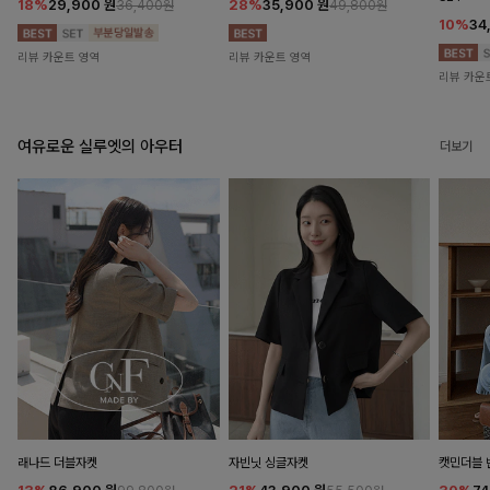
18%
29,900
원
28%
35,900
원
36,400원
49,800원
10%
34
리뷰 카운트 영역
리뷰 카운트 영역
리뷰 카운
여유로운 실루엣의 아우터
더보기
래나드 더블자켓
자빈닛 싱글자켓
캣민더블 