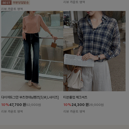
리뷰 카운트 영역
리뷰 카운트 영역
다이어트그만 부츠컷데님팬츠[S,M,L사이즈]
티븐롤업 체크셔츠
10%
47,700
원
10%
24,300
원
52,900원
26,900원
리뷰 카운트 영역
리뷰 카운트 영역