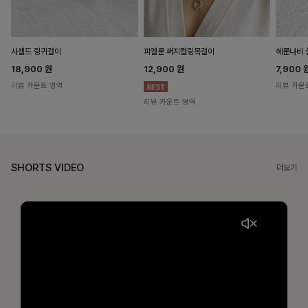
헤룬나비 
사셀드 링귀걸이
피엘룬 써지컬링목걸이
7,900
18,900
원
12,900
원
리뷰 카운
리뷰 카운트 영역
리뷰 카운트 영역
SHORTS VIDEO
더보기