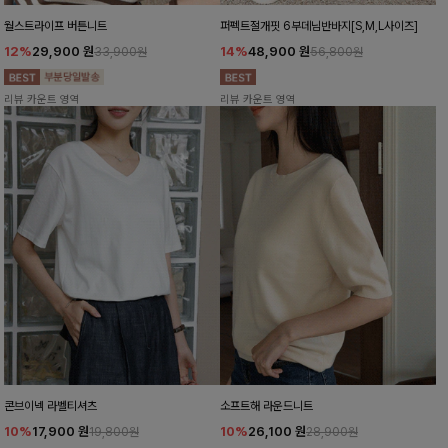
월스트라이프 버튼니트
퍼펙트절개핏 6부데님반바지[S,M,L사이즈]
12%
29,900
원
14%
48,900
원
33,900원
56,800원
리뷰 카운트 영역
리뷰 카운트 영역
콘브이넥 라벨티셔츠
소프트해 라운드니트
10%
17,900
원
10%
26,100
원
19,800원
28,900원