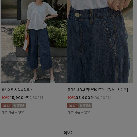
레킷퍼프 셔링블라우스
쿨한린넨8부 커브와이드팬츠[S,M,L사이즈]
10%
15,900
원
10%
35,900
원
17,600원
39,800원
리뷰 카운트 영역
리뷰 카운트 영역
더보기