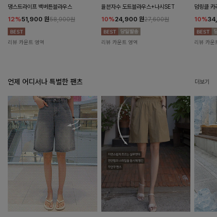
댕스트라이프 백버튼블라우스
율븐자수 도트블라우스+나시SET
덤링클 카
12%
51,900
원
10%
24,900
원
10%
34
58,900원
27,600원
리뷰 카운트 영역
리뷰 카운트 영역
리뷰 카운
언제 어디서나 특별한 팬츠
더보기