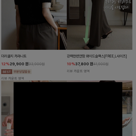
더리골지 카라니트
강력한편안함 와이드슬랙스[FREE,L사이즈]
12%
29,900
원
10%
37,800
원
33,900원
41,900원
리뷰 카운트 영역
리뷰 카운트 영역