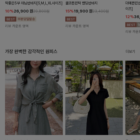
딱좋은5부 데님반바지[S,M,L,XL사이즈]
쿨코튼핀턱 밴딩반바지
더예쁜린넨
이즈]
10%
26,900
원
15%
19,900
원
29,800원
23,400원
12%
36
리뷰 카운트 영역
리뷰 카운트 영역
리뷰 카운
가장 완벽한 감각적인 원피스
더보기