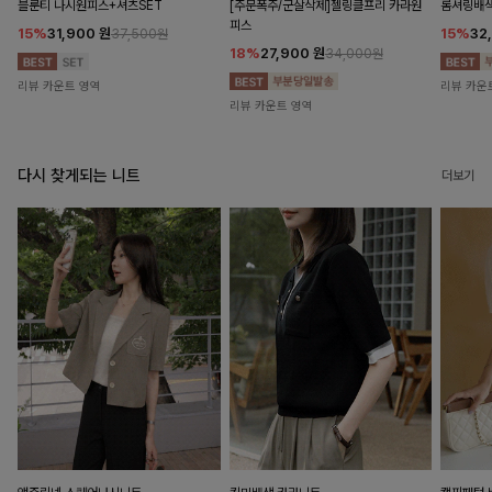
블룬티 나시원피스+셔츠SET
[주문폭주/군살삭제]젤링클프리 카라원
롬셔링배
피스
15%
31,900
원
15%
32
37,500원
18%
27,900
원
34,000원
리뷰 카운트 영역
리뷰 카운
리뷰 카운트 영역
다시 찾게되는 니트
더보기