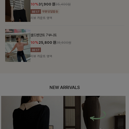
10%
31,900
원
35,400원
리뷰 카운트 영역
셀드펜던트 7부니트
10%
25,800
원
28,600원
리뷰 카운트 영역
NEW ARRIVALS