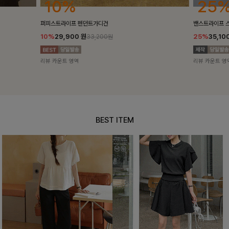
25%
10%
밴스트라이프 스트링원피스
[5천장돌파/C
25%
35,100
원
10%
34,90
46,800원
리뷰 카운트 영역
리뷰 카운트 영
BEST ITEM