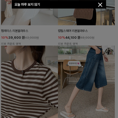
오늘 하루 보지 않기
펌레이스 리본블라우스
럽틸스퀘어 리본블라우스
10%
39,600
원
10%
44,100
원
43,900원
48,900원
리뷰 카운트 영역
리뷰 카운트 영역