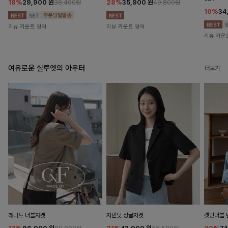
18%
29,900
원
28%
35,900
원
36,400원
49,800원
10%
34
리뷰 카운트 영역
리뷰 카운트 영역
리뷰 카운
여유로운 실루엣의 아우터
더보기
래나드 더블자켓
자빈닛 싱글자켓
캣민더블 