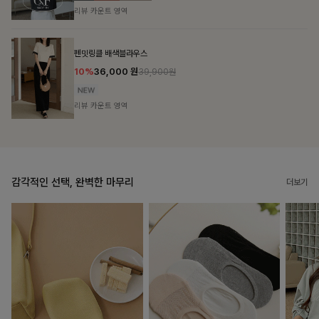
리뷰 카운트 영역
브쉘모달 프린팅티셔츠
10%
16,200
원
17,900원
리뷰 카운트 영역
감각적인 선택, 완벽한 마무리
더보기