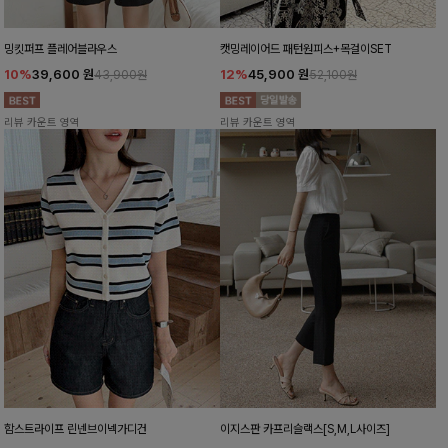
밍킷퍼프 플레어블라우스
캣밍레이어드 패턴원피스+목걸이SET
10%
39,600
원
12%
45,900
원
43,900원
52,100원
리뷰 카운트 영역
리뷰 카운트 영역
함스트라이프 린넨브이넥가디건
이지스판 카프리슬랙스[S,M,L사이즈]