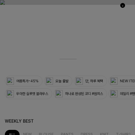
0
03
33
여름특가~45%
오늘 출발
단, 하루 혜택
NEW IT
우아한 실루엣 블라우스
하나로 완성된 코디 #원피스
데일리 #
WEEKLY BEST
NEW
BLOUSE
PANTS
DRESS
KNIT
T-SHIRT
ALL