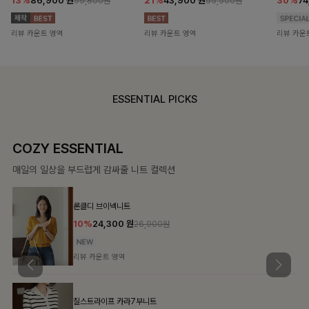
13%
86,900
원
21%
43,900
원
30%
7
99,800원
55,500원
리뷰 카운트 영역
리뷰 카운트 영역
리뷰 카운
ESSENTIAL PICKS
COZY ESSENTIAL
매일의 일상을 부드럽게 감싸줄 니트 컬렉션
론클디 브이넥니트
10%
24,300
원
26,900원
리뷰 카운트 영역
칠스트라이프 카라7부니트