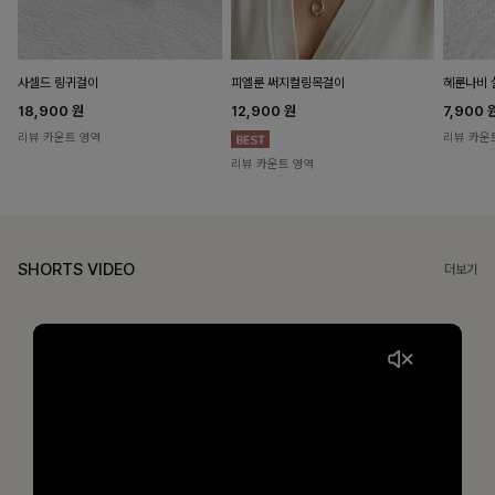
헤룬나비 
사셀드 링귀걸이
피엘룬 써지컬링목걸이
7,900
18,900
원
12,900
원
리뷰 카운
리뷰 카운트 영역
리뷰 카운트 영역
SHORTS VIDEO
더보기