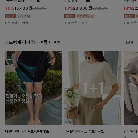
앤즌린넨 스퀘어나시니트
킹밋배색 카라니트
캘핀패턴 
30%
15,400
원
10%
29,900
원
18%
32
21,900원
33,200원
리뷰 카운트 영역
리뷰 카운트 영역
리뷰 카운
부드럽게 감싸주는 여름 티셔츠
더보기
테킷미 레터링티셔츠+반바지SET
(1+1)앤튼펜던트 퍼프티셔츠
밍디아 
SET