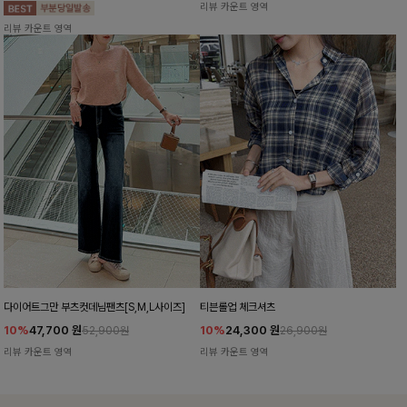
리뷰 카운트 영역
리뷰 카운트 영역
다이어트그만 부츠컷데님팬츠[S,M,L사이즈]
티븐롤업 체크셔츠
10%
47,700
원
10%
24,300
원
52,900원
26,900원
리뷰 카운트 영역
리뷰 카운트 영역