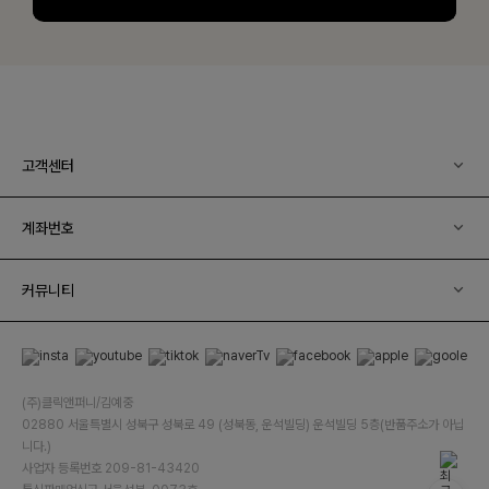
고객센터
계좌번호
커뮤니티
(주)클릭앤퍼니/김예중
02880 서울특별시 성북구 성북로 49 (성북동, 운석빌딩) 운석빌딩 5층(반품주소가 아닙
니다.)
사업자 등록번호 209-81-43420