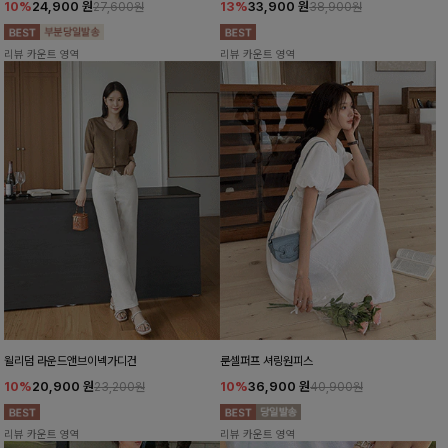
10%
24,900
원
13%
33,900
원
27,600원
38,900원
리뷰 카운트 영역
리뷰 카운트 영역
윌리덤 라운드앤브이넥가디건
룬셀퍼프 셔링원피스
10%
20,900
원
10%
36,900
원
23,200원
40,900원
리뷰 카운트 영역
리뷰 카운트 영역