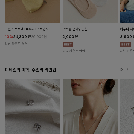
뽀소옹 면메쉬덧신
그렌스 토트백+파우치+스트랩SET
케루디 자
2,000
원
10%
24,300
원
8,900
26,900원
리뷰 카운트 영역
리뷰 카운트 영역
리뷰 카운
디테일의 미학, 주얼리 라인업
더보기