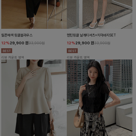
릴픈배색 링클블라우스
헨틴링클 날개티셔츠+치마바지SET
12%
29,900
원
12%
29,900
원
33,900원
33,900원
리뷰 카운트 영역
리뷰 카운트 영역