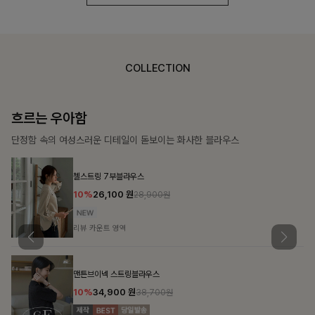
COLLECTION
가벼운 계절감
탄탄한 소재와 깔끔한 핏, 매일 손이 가는 데일리 티셔츠
몽즐라운드 베이직티셔츠
10%
15,300
원
16,900원
리뷰 카운트 영역
칠킷배색 프린팅맨투맨티
10%
20,700
원
22,900원