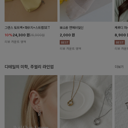
뽀소옹 면메쉬덧신
그렌스 토트백+파우치+스트랩SET
케루디 자
2,000
원
10%
24,300
원
8,900
26,900원
리뷰 카운트 영역
리뷰 카운트 영역
리뷰 카운
디테일의 미학, 주얼리 라인업
더보기