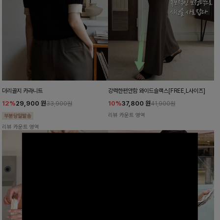
더리골지 카라니트
강력한편안함 와이드슬랙스[FREE,L사이즈]
12%
29,900
원
10%
37,800
원
33,900원
41,900원
리뷰 카운트 영역
리뷰 카운트 영역