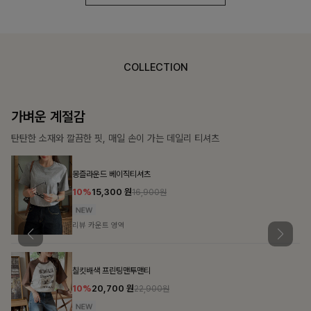
COLLECTION
가장 쉬운 코디
특별한 날부터 일상까지 함께하는 룩
쥬빌스트링 포켓원피스
17%
48,900
원
58,900원
리뷰 카운트 영역
블룬티 나시원피스+셔츠SET
15%
31,900
원
37,500원