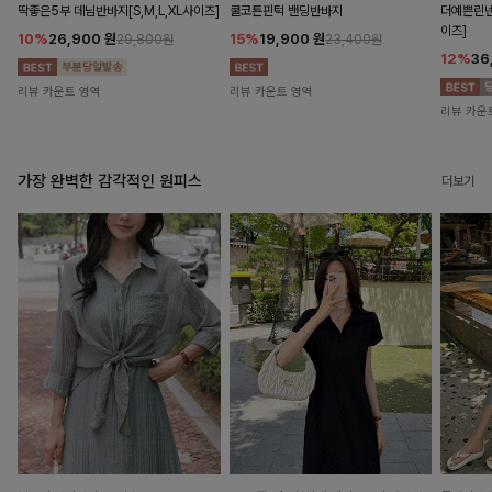
딱좋은5부 데님반바지[S,M,L,XL사이즈]
쿨코튼핀턱 밴딩반바지
더예쁜린넨
이즈]
10%
26,900
원
15%
19,900
원
29,800원
23,400원
12%
36
리뷰 카운트 영역
리뷰 카운트 영역
리뷰 카운
가장 완벽한 감각적인 원피스
더보기