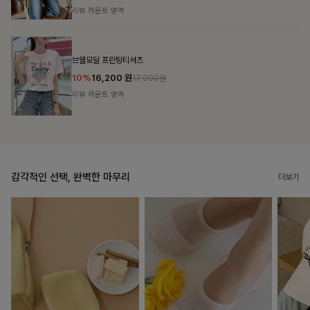
리뷰 카운트 영역
캣시어서커 버튼카라원피스+벨트SET
16%
79,900
원
95,100원
리뷰 카운트 영역
감각적인 선택, 완벽한 마무리
더보기