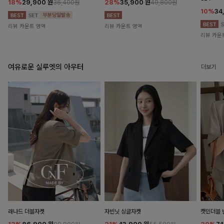
18%
29,900
원
28%
35,900
원
36,400원
49,800원
10%
34
리뷰 카운트 영역
리뷰 카운트 영역
리뷰 카운
여유로운 실루엣의 아우터
더보기
래나드 더블자켓
자빈닛 싱글자켓
캣민더블 