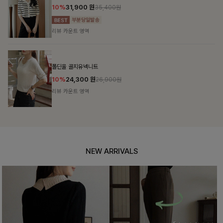
12%
69,900
원
79,400원
리뷰 카운트 영역
헨틴링클 날개티셔츠+치마바지SET
12%
29,900
원
33,900원
리뷰 카운트 영역
NEW ARRIVALS