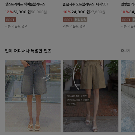
댕스트라이프 백버튼블라우스
율븐자수 도트블라우스+나시SET
덤링클 카
12%
51,900
원
10%
24,900
원
10%
34
58,900원
27,600원
리뷰 카운트 영역
리뷰 카운트 영역
리뷰 카운
언제 어디서나 특별한 팬츠
더보기