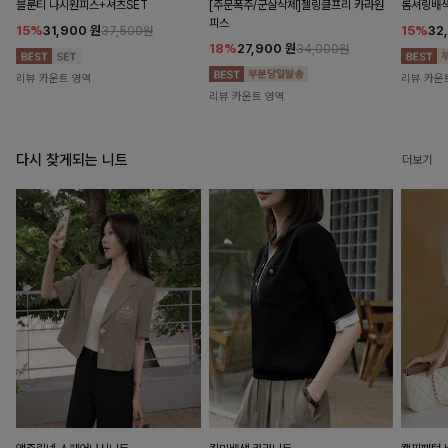
블룬티 나시원피스+셔츠SET
[주문폭주/군살삭제]젤링클프리 카라원
롬셔링배
피스
15%
31,900
원
15%
32
37,500원
18%
27,900
원
34,000원
리뷰 카운트 영역
리뷰 카운
리뷰 카운트 영역
다시 찾게되는 니트
더보기