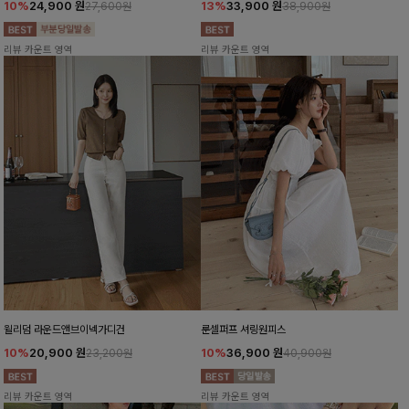
10%
24,900
원
13%
33,900
원
27,600원
38,900원
리뷰 카운트 영역
리뷰 카운트 영역
윌리덤 라운드앤브이넥가디건
룬셀퍼프 셔링원피스
10%
20,900
원
10%
36,900
원
23,200원
40,900원
리뷰 카운트 영역
리뷰 카운트 영역