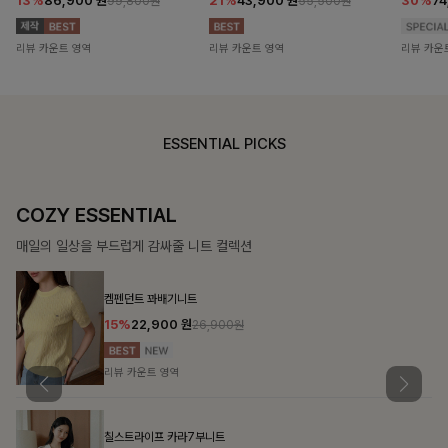
13%
86,900
원
21%
43,900
원
30%
7
99,800원
55,500원
리뷰 카운트 영역
리뷰 카운트 영역
리뷰 카운
ESSENTIAL PICKS
DOUBLE THE JOY
함께할 때 더욱 완벽한, 합리적인 선택으로 채우는 즐거움
필첸체크 스트링블라우스+플레어스커트SET
14%
42,900
원
49,800원
리뷰 카운트 영역
특스트라이프 링클원피스+스트링자켓SET