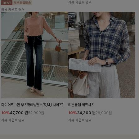
리뷰 카운트 영역
리뷰 카운트 영역
다이어트그만 부츠컷데님팬츠[S,M,L사이즈]
티븐롤업 체크셔츠
10%
47,700
원
10%
24,300
원
52,900원
26,900원
리뷰 카운트 영역
리뷰 카운트 영역