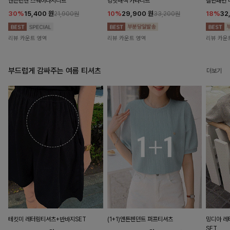
앤즌린넨 스퀘어나시니트
킹밋배색 카라니트
캘핀패턴 
30%
15,400
원
10%
29,900
원
18%
32
21,900원
33,200원
리뷰 카운트 영역
리뷰 카운트 영역
리뷰 카운
부드럽게 감싸주는 여름 티셔츠
더보기
테킷미 레터링티셔츠+반바지SET
(1+1)앤튼펜던트 퍼프티셔츠
밍디아 
SET