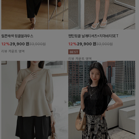
릴픈배색 링클블라우스
헨틴링클 날개티셔츠+치마바지SET
12%
29,900
원
12%
29,900
원
33,900원
33,900원
리뷰 카운트 영역
리뷰 카운트 영역