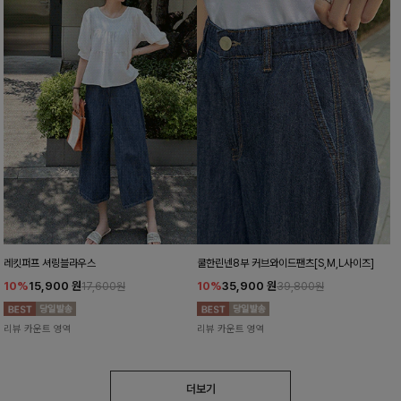
레킷퍼프 셔링블라우스
쿨한린넨8부 커브와이드팬츠[S,M,L사이즈]
10%
15,900
원
10%
35,900
원
17,600원
39,800원
리뷰 카운트 영역
리뷰 카운트 영역
더보기