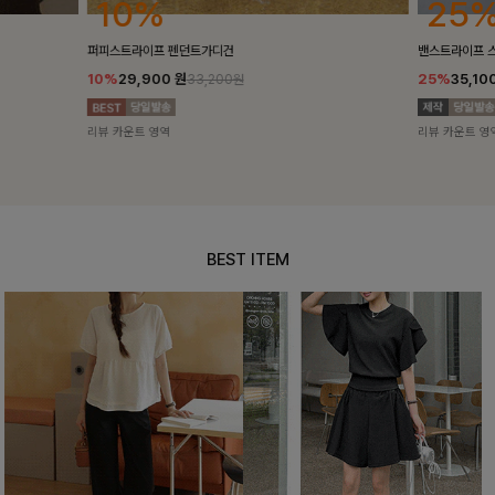
25%
10%
밴스트라이프 스트링원피스
[5천장돌파/C
25%
35,100
원
10%
34,90
46,800원
리뷰 카운트 영역
리뷰 카운트 영
BEST ITEM