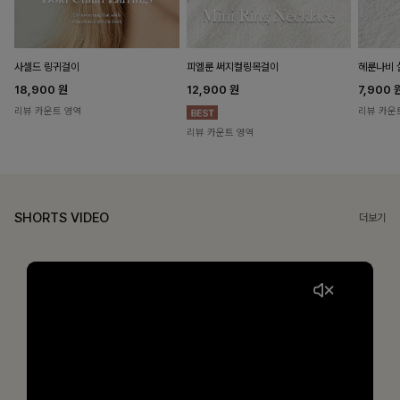
헤룬나비 
사셀드 링귀걸이
피엘룬 써지컬링목걸이
7,900
18,900
원
12,900
원
리뷰 카운
리뷰 카운트 영역
리뷰 카운트 영역
SHORTS VIDEO
더보기