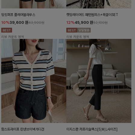
밍킷퍼프 플레어블라우스
캣밍레이어드 패턴원피스+목걸이SET
10%
39,600
원
12%
45,900
원
43,900원
52,100원
리뷰 카운트 영역
리뷰 카운트 영역
함스트라이프 린넨브이넥가디건
이지스판 카프리슬랙스[S,M,L사이즈]