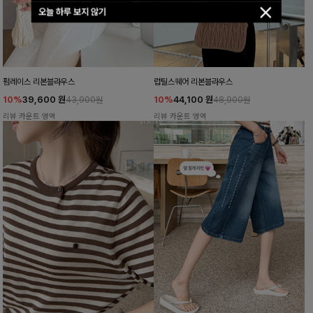
오늘 하루 보지 않기
펌레이스 리본블라우스
럽틸스퀘어 리본블라우스
10%
39,600
원
10%
44,100
원
43,900원
48,900원
리뷰 카운트 영역
리뷰 카운트 영역