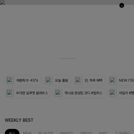
0
03
33
여름특가~45%
오늘 출발
단, 하루 혜택
NEW IT
우아한 실루엣 블라우스
하나로 완성된 코디 #원피스
데일리 #
WEEKLY BEST
NEW
BLOUSE
PANTS
DRESS
KNIT
T-SHIRT
ALL