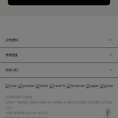
고객센터
계좌번호
커뮤니티
(주)클릭앤퍼니/김예중
02880 서울특별시 성북구 성북로 49 (성북동, 운석빌딩) 운석빌딩 5층(반품주소가 아닙
니다.)
사업자 등록번호 209-81-43420