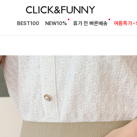
BEST100
NEW10%
휴가 전 빠른배송
여름특가~