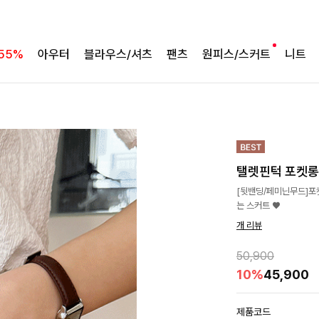
55%
아우터
블라우스/셔츠
팬츠
원피스/스커트
니트
탤렛핀턱 포켓롱
[뒷밴딩/페미닌무드]포
는 스커트 ♥
개 리뷰
50,900
10%
45,900
제품코드