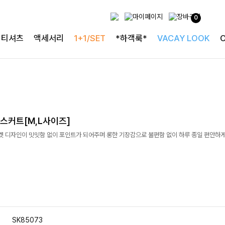
0
티셔츠
액세서리
1+1/SET
*하객룩*
VACAY LOOK
스커트[M,L사이즈]
켓 디자인이 밋밋함 없이 포인트가 되어주며 롱한 기장감으로 불편함 없이 하루 종일 편안하게
SK85073