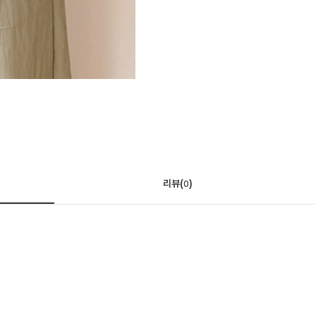
리뷰(
)
0