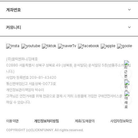
계좌번호
커뮤니티
(주)클릭앤퍼니/김예중
02880 서울특별시 성북구 성북로 49 (성북동, 운석빌딩) 운석빌딩 5층(반품주소가 아닙
니다.)
사업자 등록번호 209-81-43420
통신판매업신고 서울성북-0073호
개인정보관리책임자 박수미
고객님은 안전거래를 위해 현금으로 결제 시 저희 소핑몰에 가입한 구매안전서비스를 이용
하실 수 있습니다.
이용약관
개인정보처리방침
제휴/도매문의
사업자정보확인
COPYRIGHT (c)CLICKNFUNNY. All rights reserved.