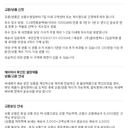
교환/반품 신청
교환/반품은 상품수령일부터 7일 이내 고객센터 또는 게시판으로 신청해주셔야 합니다.
회수 접수 방법 : CJ대한통운택배(1588-1255)ARS 연결 후 1번 ▷ 1번 ▷ 받으신 운송장 번
호 등록 ▷ 착불로 선택 ▷ 회수접수 완료
회수 접수 후 대한통운 담당 기사가 주말 제외 1-2일 이내에 회수지로 방문합니다.
배송비 입금계좌 : 국민은행 512637-01-001048 / 예금주 : (주)클릭앤퍼니 (입금자명 옆
에 휴대폰 뒷번호 4자리 기재 요청)
대량 구매 후 반품 시 반품 수거 비용이 1만원 이상 추가 부과될 수 있습니다. (30만원 이상 주
문건/상품 개수 70% 이상 반품 시)
상습적인 대량 반품 시 구매에 제한이 있을 수 있습니다.
해외에서 확인된 불량제품
반품/교환 안내
국내에서 배송 받은 상품을 개인적으로 해외에 전달하신 후 불량제품으로 확인되었을 경우,
해당 제품이 클릭앤퍼니로 도착된 후에 교환/반품 처리가 가능하며, 클릭앤퍼니에서는 국내택
배비에 한해서 운송비를 부담 합니다
교환운임 안내
상품 교환은 동일 상품 또는 타 상품으로도 교환 가능하며, 교환시 교환배송비 6,000원은 고
객님 부담입니다.
(상품을 저희쪽에 보내는 배송비 3,000+고객님께 다시 발송되는 배송비 3,000)
상품 불량일 경우 : 동일 상품으로 교환시 클릭앤퍼니에서 왕복 운임을 모두 부담합니다.