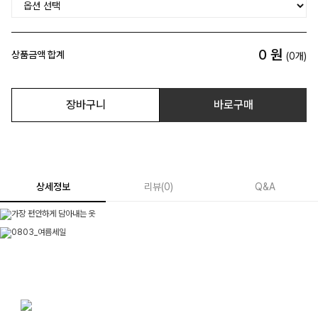
0
원
상품금액 합계
(
0
개)
장바구니
바로구매
상세정보
리뷰
(
0
)
Q&A