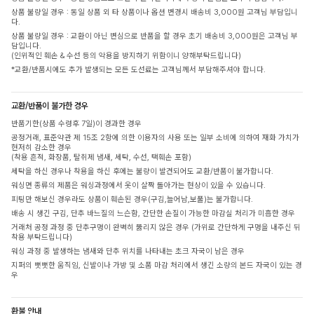
상품 불량일 경우 : 동일 상품 외 타 상품이나 옵션 변경시 배송비 3,000원 고객님 부담입니
다.
상품 불량일 경우 : 교환이 아닌 변심으로 반품을 할 경우 초기 배송비 3,000원은 고객님 부
담입니다.
(인위적인 훼손 & 수선 등의 악용을 방지하기 위함이니 양해부탁드립니다)
*교환/반품시에도 추가 발생되는 모든 도선료는 고객님께서 부담해주셔야 합니다.
교환/반품이 불가한 경우
반품기한(상품 수령후 7일)이 경과한 경우
공정거래, 표준약관 제 15조 2항에 의한 이용자의 사용 또는 일부 소비에 의하여 재화 가치가
현저히 감소한 경우
(착용 흔적, 화장품, 탈취제 냄새, 세탁, 수선, 택훼손 포함)
세탁을 하신 경우나 착용을 하신 후에는 불량이 발견되어도 교환/반품이 불가합니다.
워싱면 종류의 제품은 워싱과정에서 옷이 살짝 돌아가는 현상이 있을 수 있습니다.
피팅만 해보신 경우라도 상품이 훼손된 경우(구김,늘어남,보풀)는 불가합니다.
배송 시 생긴 구김, 단추 바느질의 느슨함, 간단한 손질이 가능한 마감실 처리가 미흡한 경우
거래처 공정 과정 중 단추구멍이 완벽히 뚫리지 않은 경우 (가위로 간단하게 구멍을 내주신 뒤
착용 부탁드립니다)
워싱 과정 중 발생하는 냄새와 단추 위치를 나타내는 초크 자국이 남은 경우
지퍼의 뻣뻣한 움직임, 신발이나 가방 및 소품 마감 처리에서 생긴 소량의 본드 자국이 있는 경
우
환불 안내