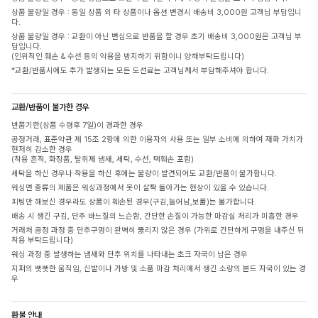
상품 불량일 경우 : 동일 상품 외 타 상품이나 옵션 변경시 배송비 3,000원 고객님 부담입니
다.
상품 불량일 경우 : 교환이 아닌 변심으로 반품을 할 경우 초기 배송비 3,000원은 고객님 부
담입니다.
(인위적인 훼손 & 수선 등의 악용을 방지하기 위함이니 양해부탁드립니다)
*교환/반품시에도 추가 발생되는 모든 도선료는 고객님께서 부담해주셔야 합니다.
교환/반품이 불가한 경우
반품기한(상품 수령후 7일)이 경과한 경우
공정거래, 표준약관 제 15조 2항에 의한 이용자의 사용 또는 일부 소비에 의하여 재화 가치가
현저히 감소한 경우
(착용 흔적, 화장품, 탈취제 냄새, 세탁, 수선, 택훼손 포함)
세탁을 하신 경우나 착용을 하신 후에는 불량이 발견되어도 교환/반품이 불가합니다.
워싱면 종류의 제품은 워싱과정에서 옷이 살짝 돌아가는 현상이 있을 수 있습니다.
피팅만 해보신 경우라도 상품이 훼손된 경우(구김,늘어남,보풀)는 불가합니다.
배송 시 생긴 구김, 단추 바느질의 느슨함, 간단한 손질이 가능한 마감실 처리가 미흡한 경우
거래처 공정 과정 중 단추구멍이 완벽히 뚫리지 않은 경우 (가위로 간단하게 구멍을 내주신 뒤
착용 부탁드립니다)
워싱 과정 중 발생하는 냄새와 단추 위치를 나타내는 초크 자국이 남은 경우
지퍼의 뻣뻣한 움직임, 신발이나 가방 및 소품 마감 처리에서 생긴 소량의 본드 자국이 있는 경
우
환불 안내