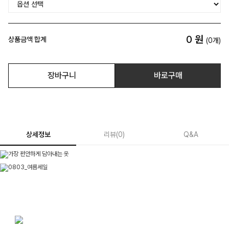
0
원
상품금액 합계
(
0
개)
장바구니
바로구매
상세정보
리뷰
(
0
)
Q&A