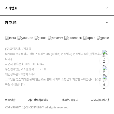
계좌번호
커뮤니티
(주)클릭앤퍼니/김예중
02880 서울특별시 성북구 성북로 49 (성북동, 운석빌딩) 운석빌딩 5층(반품주소가 아닙
니다.)
사업자 등록번호 209-81-43420
통신판매업신고 서울성북-0073호
개인정보관리책임자 박수미
고객님은 안전거래를 위해 현금으로 결제 시 저희 소핑몰에 가입한 구매안전서비스를 이용
하실 수 있습니다.
이용약관
개인정보처리방침
제휴/도매문의
사업자정보확인
COPYRIGHT (c)CLICKNFUNNY. All rights reserved.