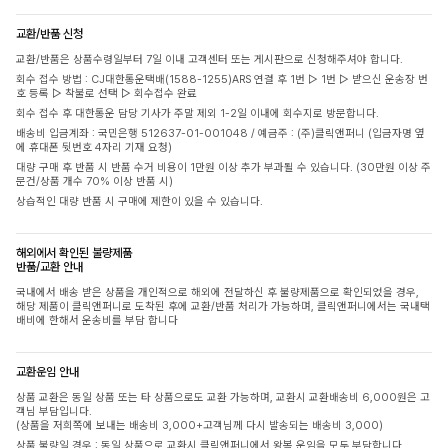
교환/반품 신청
교환/반품은 상품수령일부터 7일 이내 고객센터 또는 게시판으로 신청해주셔야 합니다.
회수 접수 방법 : CJ대한통운택배(1588-1255)ARS 연결 후 1번 ▷ 1번 ▷ 받으신 운송장 번
호 등록 ▷ 착불로 선택 ▷ 회수접수 완료
회수 접수 후 대한통운 담당 기사가 주말 제외 1-2일 이내에 회수지로 방문합니다.
배송비 입금계좌 : 국민은행 512637-01-001048 / 예금주 : (주)클릭앤퍼니 (입금자명 옆
에 휴대폰 뒷번호 4자리 기재 요청)
대량 구매 후 반품 시 반품 수거 비용이 1만원 이상 추가 부과될 수 있습니다. (30만원 이상 주
문건/상품 개수 70% 이상 반품 시)
상습적인 대량 반품 시 구매에 제한이 있을 수 있습니다.
해외에서 확인된 불량제품
반품/교환 안내
국내에서 배송 받은 상품을 개인적으로 해외에 전달하신 후 불량제품으로 확인되었을 경우,
해당 제품이 클릭앤퍼니로 도착된 후에 교환/반품 처리가 가능하며, 클릭앤퍼니에서는 국내택
배비에 한해서 운송비를 부담 합니다
교환운임 안내
상품 교환은 동일 상품 또는 타 상품으로도 교환 가능하며, 교환시 교환배송비 6,000원은 고
객님 부담입니다.
(상품을 저희쪽에 보내는 배송비 3,000+고객님께 다시 발송되는 배송비 3,000)
상품 불량일 경우 : 동일 상품으로 교환시 클릭앤퍼니에서 왕복 운임을 모두 부담합니다.