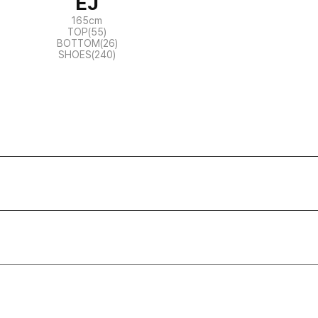
EJ
165cm
TOP(55)
BOTTOM(26)
SHOES(240)