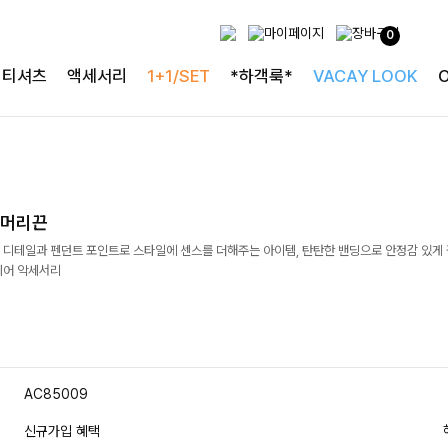
0
티셔츠
액세서리
1+1/SET
*하객룩*
VACAY LOOK
트머리끈
 디테일과 펜던트 포인트로 스타일에 센스를 더해주는 아이템, 탄탄한 밴딩으로 안정감 있게
헤어 악세서리
AC85009
신규가입 혜택