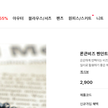
55%
아우터
블라우스/셔츠
팬츠
원피스/스커트
니트
론큰비즈 펜던
은은하게 반짝이는 비즈
일리로 활용하기 좋은 
개 리뷰
2,900
제품코드
신규가입 혜택