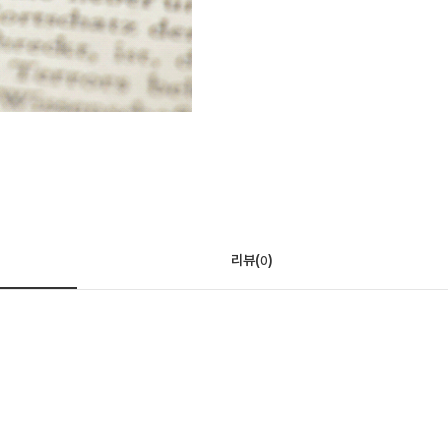
리뷰(
)
0