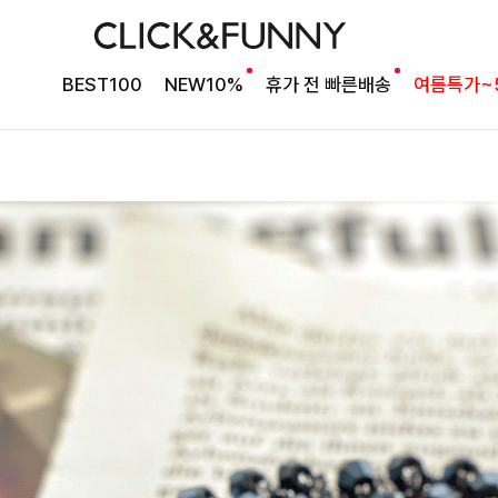
BEST100
NEW10%
휴가 전 빠른배송
여름특가~