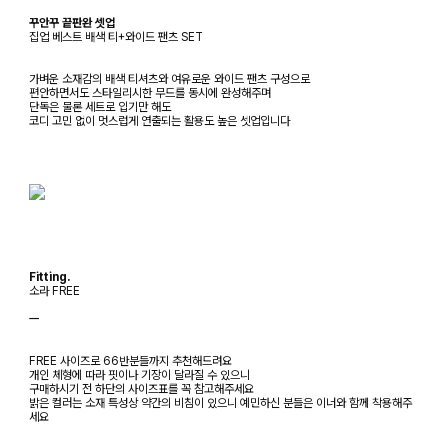
꾸안꾸 끝판완 셋업
집업 베스트 배색 티+와이드 팬츠 SET
가벼운 소재감의 배색 티셔츠와 여유로운 와이드 팬츠 구성으로
편안하면서도 스타일리시한 무드를 동시에 완성해주며
단독은 물론 세트로 입기만 해도
코디 고민 없이 멋스럽게 연출되는 활용도 높은 셋업입니다
Fitting.
소라 FREE
ㅡ
FREE 사이즈로 66반분들까지 추천해드려요
개인 체형에 따라 핏이나 기장이 달라질 수 있으니
구매하시기 전 하단의 사이즈표를 꼭 참고해주세요
밝은 컬러는 소재 특성상 약간의 비침이 있으니 예민하신 분들은 이너와 함께 착용해주
세요