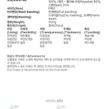
100% / 팬츠 - 폴리에스터(Polyester) 80%,
스판(Span) 20%
사이즈(Size)
FREE
허리밴딩(Waist Banding)
전체밴딩(Full banding)
드라이클리닝(Dry cleaning), 손세탁(Hand
세탁방법(Washing)
wash)
중량(Weight)
500g
제조국(Origin)
중국(China)
안감
신축성
비침
두께감
촉감
(Lining)
(Flexibility)
(Transparency)
(Thickness)
(Touching)
전체안감
매우좋음
비침있음
두꺼움
까슬거림
부분안감
약간당겨짐
비침약간
적당함
적당함
안감탈부착
없음
밝은컬러만
얇음
부드러움
없음
없음
취급시 주의사항 / Attention to
상품별로 기재된 소재에 해당하는 세탁 및 관리법을 지켜주셔야 더 오래 예쁘게 입으실
수 있습니다.
클릭앤퍼니 모든 의류는 첫 세탁은 드라이크리닝을 권장합니다.
Dry Clean is recommended on the first wash.
MODEL
SIZE