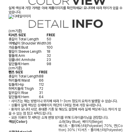
실제 색상과 가장 가까운 아래 제품이미지를 확인하세요! 모니터에 따라 차이가 있을 수
있습니다.
(cm기준)
티셔츠 SIZE
FREE
총길이
Total Length
50
어깨넓이
Shoulder Width
36
가슴둘레
Bust
100
팔길이
Sleeve Length
18
팔둘레
Arm
32
암홀너비
Armhole
23
밑단둘레
Hem
98
(cm기준)
팬츠 SIZE
FREE
총길이
Total Length
88
허리둘레
Waist
66
힙둘레
Hip
112
허벅지둘레
Thigh
72
밑위길이
Rise
31
밑단둘레
Hem
64
- 사이즈는 재는 방법이나 위치에 따라 1~3cm 정도의 오차가 발생할 수 있습니다.
- 상품의 실제 색상은 상세페이지 하단의 디테일 컷과 가장 유사합니다.
- 용자의 모니터 사양, 휴대폰 기종 및 해상도 설정에 따라 실제 색상과 다소 차이가 있
을 수 있는 점 참고 부탁드립니다.
- 모든 의류의 첫 세탁은 소재 변형 방지를 위해 드라이클리닝을 권장합니다.
색상(Color)
소라(Sky Blue), 베이지(Beige)
베스트 - 폴리에스터(Polyester) 70%, 면(Co
tton) 30% / 티셔츠 - 폴리에스터(Polyester)
소재(Material)