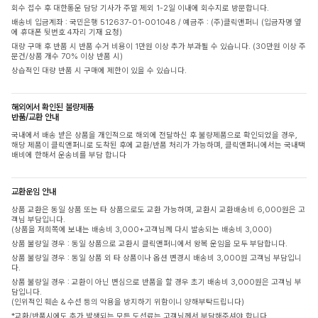
회수 접수 후 대한통운 담당 기사가 주말 제외 1-2일 이내에 회수지로 방문합니다.
배송비 입금계좌 : 국민은행 512637-01-001048 / 예금주 : (주)클릭앤퍼니 (입금자명 옆
에 휴대폰 뒷번호 4자리 기재 요청)
대량 구매 후 반품 시 반품 수거 비용이 1만원 이상 추가 부과될 수 있습니다. (30만원 이상 주
문건/상품 개수 70% 이상 반품 시)
상습적인 대량 반품 시 구매에 제한이 있을 수 있습니다.
해외에서 확인된 불량제품
반품/교환 안내
국내에서 배송 받은 상품을 개인적으로 해외에 전달하신 후 불량제품으로 확인되었을 경우,
해당 제품이 클릭앤퍼니로 도착된 후에 교환/반품 처리가 가능하며, 클릭앤퍼니에서는 국내택
배비에 한해서 운송비를 부담 합니다
교환운임 안내
상품 교환은 동일 상품 또는 타 상품으로도 교환 가능하며, 교환시 교환배송비 6,000원은 고
객님 부담입니다.
(상품을 저희쪽에 보내는 배송비 3,000+고객님께 다시 발송되는 배송비 3,000)
상품 불량일 경우 : 동일 상품으로 교환시 클릭앤퍼니에서 왕복 운임을 모두 부담합니다.
상품 불량일 경우 : 동일 상품 외 타 상품이나 옵션 변경시 배송비 3,000원 고객님 부담입니
다.
상품 불량일 경우 : 교환이 아닌 변심으로 반품을 할 경우 초기 배송비 3,000원은 고객님 부
담입니다.
(인위적인 훼손 & 수선 등의 악용을 방지하기 위함이니 양해부탁드립니다)
*교환/반품시에도 추가 발생되는 모든 도선료는 고객님께서 부담해주셔야 합니다.