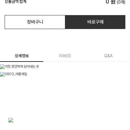
0
원
상품금액 합계
(
0
개)
장바구니
바로구매
상세정보
리뷰
(
0
)
Q&A