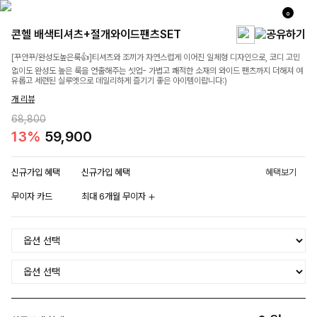
0
콘헬 배색티셔츠+절개와이드팬츠SET
[꾸안꾸/완성도높은룩👍]티셔츠와 조끼가 자연스럽게 이어진 일체형 디자인으로, 코디 고민
없이도 완성도 높은 룩을 연출해주는 셋업- 가볍고 쾌적한 소재의 와이드 팬츠까지 더해져 여
유롭고 세련된 실루엣으로 데일리하게 즐기기 좋은 아이템이랍니다:)
개 리뷰
68,800
13%
59,900
신규가입 혜택
신규가입 혜택
혜택보기
무이자 카드
최대 6개월 무이자