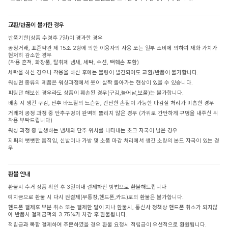
교환/반품이 불가한 경우
반품기한(상품 수령후 7일)이 경과한 경우
공정거래, 표준약관 제 15조 2항에 의한 이용자의 사용 또는 일부 소비에 의하여 재화 가치가
현저히 감소한 경우
(착용 흔적, 화장품, 탈취제 냄새, 세탁, 수선, 택훼손 포함)
세탁을 하신 경우나 착용을 하신 후에는 불량이 발견되어도 교환/반품이 불가합니다.
워싱면 종류의 제품은 워싱과정에서 옷이 살짝 돌아가는 현상이 있을 수 있습니다.
피팅만 해보신 경우라도 상품이 훼손된 경우(구김,늘어남,보풀)는 불가합니다.
배송 시 생긴 구김, 단추 바느질의 느슨함, 간단한 손질이 가능한 마감실 처리가 미흡한 경우
거래처 공정 과정 중 단추구멍이 완벽히 뚫리지 않은 경우 (가위로 간단하게 구멍을 내주신 뒤
착용 부탁드립니다)
워싱 과정 중 발생하는 냄새와 단추 위치를 나타내는 초크 자국이 남은 경우
지퍼의 뻣뻣한 움직임, 신발이나 가방 및 소품 마감 처리에서 생긴 소량의 본드 자국이 있는 경
우
환불 안내
환불시 수거 상품 확인 후 3일이내 결제하신 방법으로 환불해드립니다
예치금으로 환불 시 다시 원결제(무통장,핸드폰,카드)로의 환불은 불가합니다.
핸드폰 결제후 부분 취소 또는 결제한 달이 지나 환불시, 통신사 정책상 핸드폰 취소가 되지않
아 반품시 결제금액의 3.75%가 차감 후 환불됩니다.
적립금과 복합 결제하여 주문하였을 경우 환불 요청시 적립금이 우선적으로 환원됩니다.