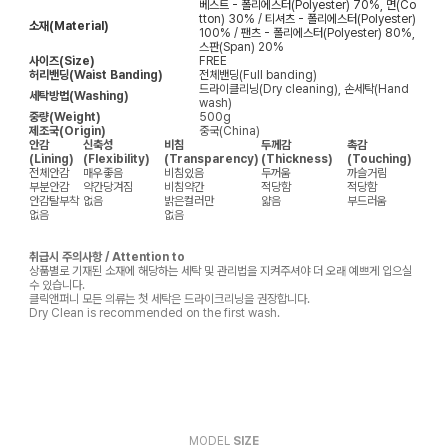
베스트 - 폴리에스터(Polyester) 70%, 면(Co
tton) 30% / 티셔츠 - 폴리에스터(Polyester)
소재(Material)
100% / 팬츠 - 폴리에스터(Polyester) 80%,
스판(Span) 20%
사이즈(Size)
FREE
허리밴딩(Waist Banding)
전체밴딩(Full banding)
드라이클리닝(Dry cleaning), 손세탁(Hand
세탁방법(Washing)
wash)
중량(Weight)
500g
제조국(Origin)
중국(China)
안감
신축성
비침
두께감
촉감
(Lining)
(Flexibility)
(Transparency)
(Thickness)
(Touching)
전체안감
매우좋음
비침있음
두꺼움
까슬거림
부분안감
약간당겨짐
비침약간
적당함
적당함
안감탈부착
없음
밝은컬러만
얇음
부드러움
없음
없음
취급시 주의사항 / Attention to
상품별로 기재된 소재에 해당하는 세탁 및 관리법을 지켜주셔야 더 오래 예쁘게 입으실
수 있습니다.
클릭앤퍼니 모든 의류는 첫 세탁은 드라이크리닝을 권장합니다.
Dry Clean is recommended on the first wash.
MODEL
SIZE