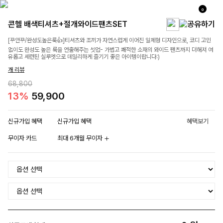
0
콘헬 배색티셔츠+절개와이드팬츠SET
[꾸안꾸/완성도높은룩👍]티셔츠와 조끼가 자연스럽게 이어진 일체형 디자인으로, 코디 고민
없이도 완성도 높은 룩을 연출해주는 셋업- 가볍고 쾌적한 소재의 와이드 팬츠까지 더해져 여
유롭고 세련된 실루엣으로 데일리하게 즐기기 좋은 아이템이랍니다:)
개 리뷰
68,800
13%
59,900
신규가입 혜택
신규가입 혜택
혜택보기
무이자 카드
최대 6개월 무이자