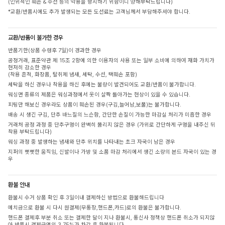
(인위적인 훼손 & 수선 등의 악용을 방지하기 위함이니 양해부탁드립니다)
*교환/반품시에도 추가 발생되는 모든 도선료는 고객님께서 부담해주셔야 합니다.
교환/반품이 불가한 경우
반품기한(상품 수령후 7일)이 경과한 경우
공정거래, 표준약관 제 15조 2항에 의한 이용자의 사용 또는 일부 소비에 의하여 재화 가치가
현저히 감소한 경우
(착용 흔적, 화장품, 탈취제 냄새, 세탁, 수선, 택훼손 포함)
세탁을 하신 경우나 착용을 하신 후에는 불량이 발견되어도 교환/반품이 불가합니다.
워싱면 종류의 제품은 워싱과정에서 옷이 살짝 돌아가는 현상이 있을 수 있습니다.
피팅만 해보신 경우라도 상품이 훼손된 경우(구김,늘어남,보풀)는 불가합니다.
배송 시 생긴 구김, 단추 바느질의 느슨함, 간단한 손질이 가능한 마감실 처리가 미흡한 경우
거래처 공정 과정 중 단추구멍이 완벽히 뚫리지 않은 경우 (가위로 간단하게 구멍을 내주신 뒤
착용 부탁드립니다)
워싱 과정 중 발생하는 냄새와 단추 위치를 나타내는 초크 자국이 남은 경우
지퍼의 뻣뻣한 움직임, 신발이나 가방 및 소품 마감 처리에서 생긴 소량의 본드 자국이 있는 경
우
환불 안내
환불시 수거 상품 확인 후 3일이내 결제하신 방법으로 환불해드립니다
예치금으로 환불 시 다시 원결제(무통장,핸드폰,카드)로의 환불은 불가합니다.
핸드폰 결제후 부분 취소 또는 결제한 달이 지나 환불시, 통신사 정책상 핸드폰 취소가 되지않
아 반품시 결제금액의 3.75%가 차감 후 환불됩니다.