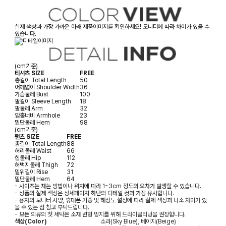
실제 색상과 가장 가까운 아래 제품이미지를 확인하세요! 모니터에 따라 차이가 있을 수
있습니다.
(cm기준)
티셔츠 SIZE
FREE
총길이
Total Length
50
어깨넓이
Shoulder Width
36
가슴둘레
Bust
100
팔길이
Sleeve Length
18
팔둘레
Arm
32
암홀너비
Armhole
23
밑단둘레
Hem
98
(cm기준)
팬츠 SIZE
FREE
총길이
Total Length
88
허리둘레
Waist
66
힙둘레
Hip
112
허벅지둘레
Thigh
72
밑위길이
Rise
31
밑단둘레
Hem
64
- 사이즈는 재는 방법이나 위치에 따라 1~3cm 정도의 오차가 발생할 수 있습니다.
- 상품의 실제 색상은 상세페이지 하단의 디테일 컷과 가장 유사합니다.
- 용자의 모니터 사양, 휴대폰 기종 및 해상도 설정에 따라 실제 색상과 다소 차이가 있
을 수 있는 점 참고 부탁드립니다.
- 모든 의류의 첫 세탁은 소재 변형 방지를 위해 드라이클리닝을 권장합니다.
색상(Color)
소라(Sky Blue), 베이지(Beige)