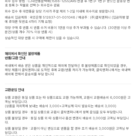
회수 접수 방법 : CJ대한통운택배(1588-1255)ARS 연결 후 1번 ▷ 1번 ▷ 받으신 운송장 번
호 등록 ▷ 착불로 선택 ▷ 회수접수 완료
회수 접수 후 대한통운 담당 기사가 주말 제외 1-2일 이내에 회수지로 방문합니다.
배송비 입금계좌 : 국민은행 512637-01-001048 / 예금주 : (주)클릭앤퍼니 (입금자명 옆
에 휴대폰 뒷번호 4자리 기재 요청)
대량 구매 후 반품 시 반품 수거 비용이 1만원 이상 추가 부과될 수 있습니다. (30만원 이상 주
문건/상품 개수 70% 이상 반품 시)
상습적인 대량 반품 시 구매에 제한이 있을 수 있습니다.
해외에서 확인된 불량제품
반품/교환 안내
국내에서 배송 받은 상품을 개인적으로 해외에 전달하신 후 불량제품으로 확인되었을 경우,
해당 제품이 클릭앤퍼니로 도착된 후에 교환/반품 처리가 가능하며, 클릭앤퍼니에서는 국내택
배비에 한해서 운송비를 부담 합니다
교환운임 안내
상품 교환은 동일 상품 또는 타 상품으로도 교환 가능하며, 교환시 교환배송비 6,000원은 고
객님 부담입니다.
(상품을 저희쪽에 보내는 배송비 3,000+고객님께 다시 발송되는 배송비 3,000)
상품 불량일 경우 : 동일 상품으로 교환시 클릭앤퍼니에서 왕복 운임을 모두 부담합니다.
상품 불량일 경우 : 동일 상품 외 타 상품이나 옵션 변경시 배송비 3,000원 고객님 부담입니
다.
상품 불량일 경우 : 교환이 아닌 변심으로 반품을 할 경우 초기 배송비 3,000원은 고객님 부
담입니다.