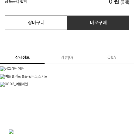
0
원
상품금액 합계
(
0
개)
장바구니
바로구매
상세정보
리뷰
(
0
)
Q&A