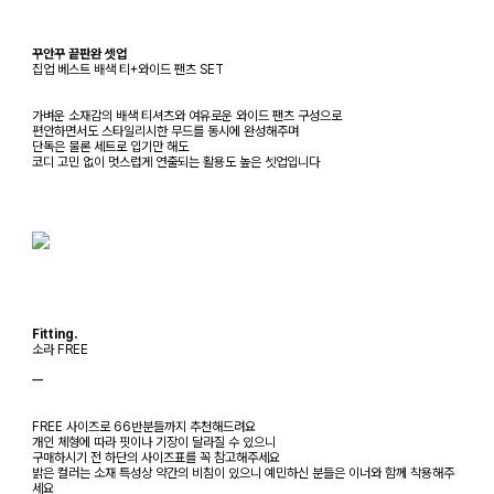
꾸안꾸 끝판완 셋업
집업 베스트 배색 티+와이드 팬츠 SET
가벼운 소재감의 배색 티셔츠와 여유로운 와이드 팬츠 구성으로
편안하면서도 스타일리시한 무드를 동시에 완성해주며
단독은 물론 세트로 입기만 해도
코디 고민 없이 멋스럽게 연출되는 활용도 높은 셋업입니다
Fitting.
소라 FREE
ㅡ
FREE 사이즈로 66반분들까지 추천해드려요
개인 체형에 따라 핏이나 기장이 달라질 수 있으니
구매하시기 전 하단의 사이즈표를 꼭 참고해주세요
밝은 컬러는 소재 특성상 약간의 비침이 있으니 예민하신 분들은 이너와 함께 착용해주
세요