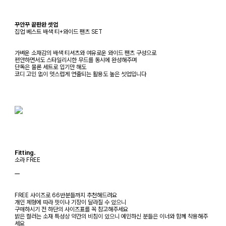
꾸안꾸 끝판완 셋업
집업 베스트 배색 티+와이드 팬츠 SET
가벼운 소재감의 배색 티셔츠와 여유로운 와이드 팬츠 구성으로
편안하면서도 스타일리시한 무드를 동시에 완성해주며
단독은 물론 세트로 입기만 해도
코디 고민 없이 멋스럽게 연출되는 활용도 높은 셋업입니다
Fitting.
소라 FREE
ㅡ
FREE 사이즈로 66반분들까지 추천해드려요
개인 체형에 따라 핏이나 기장이 달라질 수 있으니
구매하시기 전 하단의 사이즈표를 꼭 참고해주세요
밝은 컬러는 소재 특성상 약간의 비침이 있으니 예민하신 분들은 이너와 함께 착용해주
세요