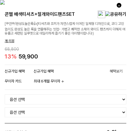
0
콘헬 배색티셔츠+절개와이드팬츠SET
[꾸안꾸/완성도높은룩👍]티셔츠와 조끼가 자연스럽게 이어진 일체형 디자인으로, 코디 고민
없이도 완성도 높은 룩을 연출해주는 셋업- 가볍고 쾌적한 소재의 와이드 팬츠까지 더해져 여
유롭고 세련된 실루엣으로 데일리하게 즐기기 좋은 아이템이랍니다:)
개 리뷰
68,800
13%
59,900
신규가입 혜택
신규가입 혜택
혜택보기
무이자 카드
최대 6개월 무이자