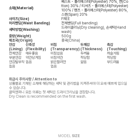
베스트 - 폴리에스터(Polyester) 70%, 면(Co
tton) 30% / 티셔츠 - 폴리에스터(Polyester)
소재(Material)
100% / 팬츠 - 폴리에스터(Polyester) 80%,
스판(Span) 20%
사이즈(Size)
FREE
허리밴딩(Waist Banding)
전체밴딩(Full banding)
드라이클리닝(Dry cleaning), 손세탁(Hand
세탁방법(Washing)
wash)
중량(Weight)
500g
제조국(Origin)
중국(China)
안감
신축성
비침
두께감
촉감
(Lining)
(Flexibility)
(Transparency)
(Thickness)
(Touching)
전체안감
매우좋음
비침있음
두꺼움
까슬거림
부분안감
약간당겨짐
비침약간
적당함
적당함
안감탈부착
없음
밝은컬러만
얇음
부드러움
없음
없음
취급시 주의사항 / Attention to
상품별로 기재된 소재에 해당하는 세탁 및 관리법을 지켜주셔야 더 오래 예쁘게 입으실
수 있습니다.
클릭앤퍼니 모든 의류는 첫 세탁은 드라이크리닝을 권장합니다.
Dry Clean is recommended on the first wash.
MODEL
SIZE