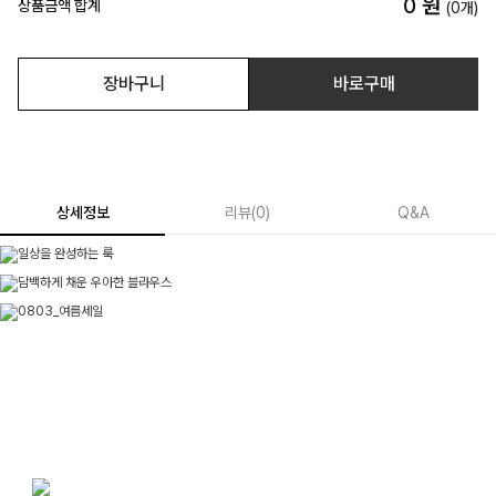
0
원
상품금액 합계
(
0
개)
장바구니
바로구매
상세정보
리뷰
(
0
)
Q&A