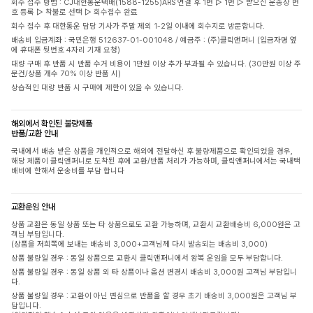
회수 접수 방법 : CJ대한통운택배(1588-1255)ARS 연결 후 1번 ▷ 1번 ▷ 받으신 운송장 번
호 등록 ▷ 착불로 선택 ▷ 회수접수 완료
회수 접수 후 대한통운 담당 기사가 주말 제외 1-2일 이내에 회수지로 방문합니다.
배송비 입금계좌 : 국민은행 512637-01-001048 / 예금주 : (주)클릭앤퍼니 (입금자명 옆
에 휴대폰 뒷번호 4자리 기재 요청)
대량 구매 후 반품 시 반품 수거 비용이 1만원 이상 추가 부과될 수 있습니다. (30만원 이상 주
문건/상품 개수 70% 이상 반품 시)
상습적인 대량 반품 시 구매에 제한이 있을 수 있습니다.
해외에서 확인된 불량제품
반품/교환 안내
국내에서 배송 받은 상품을 개인적으로 해외에 전달하신 후 불량제품으로 확인되었을 경우,
해당 제품이 클릭앤퍼니로 도착된 후에 교환/반품 처리가 가능하며, 클릭앤퍼니에서는 국내택
배비에 한해서 운송비를 부담 합니다
교환운임 안내
상품 교환은 동일 상품 또는 타 상품으로도 교환 가능하며, 교환시 교환배송비 6,000원은 고
객님 부담입니다.
(상품을 저희쪽에 보내는 배송비 3,000+고객님께 다시 발송되는 배송비 3,000)
상품 불량일 경우 : 동일 상품으로 교환시 클릭앤퍼니에서 왕복 운임을 모두 부담합니다.
상품 불량일 경우 : 동일 상품 외 타 상품이나 옵션 변경시 배송비 3,000원 고객님 부담입니
다.
상품 불량일 경우 : 교환이 아닌 변심으로 반품을 할 경우 초기 배송비 3,000원은 고객님 부
담입니다.