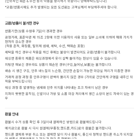
(인위적인 훼손 & 수선 등의 악용을 방지하기 위함이니 양해부탁드립니다)
*교환/반품시에도 추가 발생되는 모든 도선료는 고객님께서 부담해주셔야 합니다.
교환/반품이 불가한 경우
반품기한(상품 수령후 7일)이 경과한 경우
공정거래, 표준약관 제 15조 2항에 의한 이용자의 사용 또는 일부 소비에 의하여 재화 가치가
현저히 감소한 경우
(착용 흔적, 화장품, 탈취제 냄새, 세탁, 수선, 택훼손 포함)
세탁을 하신 경우나 착용을 하신 후에는 불량이 발견되어도 교환/반품이 불가합니다.
워싱면 종류의 제품은 워싱과정에서 옷이 살짝 돌아가는 현상이 있을 수 있습니다.
피팅만 해보신 경우라도 상품이 훼손된 경우(구김,늘어남,보풀)는 불가합니다.
배송 시 생긴 구김, 단추 바느질의 느슨함, 간단한 손질이 가능한 마감실 처리가 미흡한 경우
거래처 공정 과정 중 단추구멍이 완벽히 뚫리지 않은 경우 (가위로 간단하게 구멍을 내주신 뒤
착용 부탁드립니다)
워싱 과정 중 발생하는 냄새와 단추 위치를 나타내는 초크 자국이 남은 경우
지퍼의 뻣뻣한 움직임, 신발이나 가방 및 소품 마감 처리에서 생긴 소량의 본드 자국이 있는 경
우
환불 안내
환불시 수거 상품 확인 후 3일이내 결제하신 방법으로 환불해드립니다
예치금으로 환불 시 다시 원결제(무통장,핸드폰,카드)로의 환불은 불가합니다.
핸드폰 결제후 부분 취소 또는 결제한 달이 지나 환불시, 통신사 정책상 핸드폰 취소가 되지않
아 반품시 결제금액의 3.75%가 차감 후 환불됩니다.