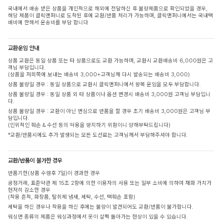
국내에서 배송 받은 상품을 개인적으로 해외에 전달하신 후 불량제품으로 확인되었을 경우,
해당 제품이 클릭앤퍼니로 도착된 후에 교환/반품 처리가 가능하며, 클릭앤퍼니에서는 국내택
배비에 한해서 운송비를 부담 합니다
교환운임 안내
상품 교환은 동일 상품 또는 타 상품으로도 교환 가능하며, 교환시 교환배송비 6,000원은 고
객님 부담입니다.
(상품을 저희쪽에 보내는 배송비 3,000+고객님께 다시 발송되는 배송비 3,000)
상품 불량일 경우 : 동일 상품으로 교환시 클릭앤퍼니에서 왕복 운임을 모두 부담합니다.
상품 불량일 경우 : 동일 상품 외 타 상품이나 옵션 변경시 배송비 3,000원 고객님 부담입니
다.
상품 불량일 경우 : 교환이 아닌 변심으로 반품을 할 경우 초기 배송비 3,000원은 고객님 부
담입니다.
(인위적인 훼손 & 수선 등의 악용을 방지하기 위함이니 양해부탁드립니다)
*교환/반품시에도 추가 발생되는 모든 도선료는 고객님께서 부담해주셔야 합니다.
교환/반품이 불가한 경우
반품기한(상품 수령후 7일)이 경과한 경우
공정거래, 표준약관 제 15조 2항에 의한 이용자의 사용 또는 일부 소비에 의하여 재화 가치가
현저히 감소한 경우
(착용 흔적, 화장품, 탈취제 냄새, 세탁, 수선, 택훼손 포함)
세탁을 하신 경우나 착용을 하신 후에는 불량이 발견되어도 교환/반품이 불가합니다.
워싱면 종류의 제품은 워싱과정에서 옷이 살짝 돌아가는 현상이 있을 수 있습니다.