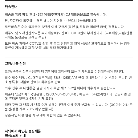
배송안내
배송은 입금 확인 후 2~3일 이내(주말제외) CJ 대한통운으로 발송됩니다.
단, 주문량이 폭주하는 경우 배송이 지연될 수 있으니 양해바랍니다.
무료배송은 순수 결제금액 6만원 이상 구매시(할인 및 적립금 제외한 금액) 적용됩니다.
제주도 및 도서산간지역은 추가배송비(도선료) 3,000원이 부과됩니다. (무료배송,교환/반품
시에도 도선료는 고객님 부담)
모든 배송 과정은 CCTV로 촬영 후 출고 진행되고 있어 상품을 고의적으로 훼손하시는 경우
확인이 가능하며 교환/반품 처리 절대 불가합니다.
교환/반품 신청
교환/반품은 상품수령일부터 7일 이내 고객센터 또는 게시판으로 신청해주셔야 합니다.
회수 접수 방법 : CJ대한통운택배(1588-1255)ARS 연결 후 1번 ▷ 1번 ▷ 받으신 운송장 번
호 등록 ▷ 착불로 선택 ▷ 회수접수 완료
회수 접수 후 대한통운 담당 기사가 주말 제외 1-2일 이내에 회수지로 방문합니다.
배송비 입금계좌 : 국민은행 512637-01-001048 / 예금주 : (주)클릭앤퍼니 (입금자명 옆
에 휴대폰 뒷번호 4자리 기재 요청)
대량 구매 후 반품 시 반품 수거 비용이 1만원 이상 추가 부과될 수 있습니다. (30만원 이상 주
문건/상품 개수 70% 이상 반품 시)
상습적인 대량 반품 시 구매에 제한이 있을 수 있습니다.
해외에서 확인된 불량제품
반품/교환 안내