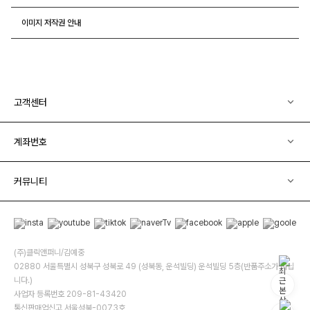
이미지 저작권 안내
고객센터
계좌번호
커뮤니티
(주)클릭앤퍼니/김예중
02880 서울특별시 성북구 성북로 49 (성북동, 운석빌딩) 운석빌딩 5층(반품주소가 아닙
니다.)
사업자 등록번호 209-81-43420
통신판매업신고 서울성북-0073호