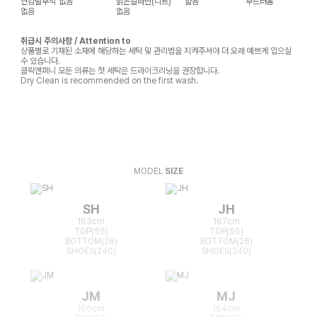
안감탈부착
없음
밝은칼라만(니트)
얇음
부드러움
없음
없음
취급시 주의사항 / Attention to
상품별로 기재된 소재에 해당하는 세탁 및 관리법을 지켜주셔야 더 오래 예쁘게 입으실
수 있습니다.
클릭앤퍼니 모든 의류는 첫 세탁은 드라이크리닝을 권장합니다.
Dry Clean is recommended on the first wash.
MODEL
SIZE
SH
JH
163cm
167cm
TOP(55)
TOP(55)
BOTTOM(26)
BOTTOM(26)
SHOES(240)
SHOES(240)
JM
MJ
166cm
164cm