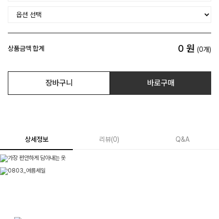
0
원
상품금액 합계
(
0
개)
장바구니
바로구매
상세정보
리뷰
(
0
)
Q&A