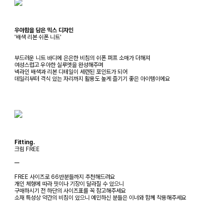
우아함을 담은 믹스 디자인
'배색 리본 쉬폰 니트'
부드러운 니트 바디에 은은한 비침의 쉬폰 퍼프 소매가 더해져
여성스럽고 우아한 실루엣을 완성해주며
넥라인 배색과 리본 디테일이 세련된 포인트가 되어
데일리부터 격식 있는 자리까지 활용도 높게 즐기기 좋은 아이템이에요
Fitting.
크림 FREE
ㅡ
FREE 사이즈로 66반분들까지 추천해드려요
개인 체형에 따라 핏이나 기장이 달라질 수 있으니
구매하시기 전 하단의 사이즈표를 꼭 참고해주세요
소재 특성상 약간의 비침이 있으니 예민하신 분들은 이너와 함께 착용해주세요