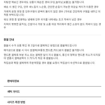
피팅만 해보신 경우라도 상품이 훼손된 경우(구김,늘어남,보풀)는 불가합니다.
배송 시 생긴 구김, 단추 바느질의 느슨함, 간단한 손질이 가능한 마감실 처리가 미흡한 경우
거래처 공정 과정 중 단추구멍이 완벽히 뚫리지 않은 경우 (가위로 간단하게 구멍을 내주신 뒤
착용 부탁드립니다)
워싱 과정 중 발생하는 냄새와 단추 위치를 나타내는 초크 자국이 남은 경우
지퍼의 뻣뻣한 움직임, 신발이나 가방 및 소품 마감 처리에서 생긴 소량의 본드 자국이 있는 경
우
환불 안내
환불시 수거 상품 확인 후 3일이내 결제하신 방법으로 환불해드립니다
예치금으로 환불 시 다시 원결제(무통장,핸드폰,카드)로의 환불은 불가합니다.
핸드폰 결제후 부분 취소 또는 결제한 달이 지나 환불시, 통신사 정책상 핸드폰 취소가 되지않
아 반품시 결제금액의 3.75%가 차감 후 환불됩니다.
적립금과 복합 결제하여 주문하였을 경우 환불 요청시 적립금이 우선적으로 환원됩니다.
판매자정보
세탁 가이드
사이즈 측정 방법