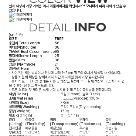
실제 색상과 가장 가까운 아래 제품이미지를 확인하세요! 모니터에 따라 차이가 있을 수
있습니다.
(cm기준)
SIZE
FREE
총길이
Total Length
56
어깨넓이
Shoulder
38
가슴둘레
Bust Circumference
98
팔길이
Sleeve Length
25
팔둘레
Arm
36
암홀너비
Armhole
21
밑단둘레
Hem
76
- 사이즈는 재는 방법이나 위치에 따라 1~3cm 정도의 오차가 발생할 수 있습니다.
- 상품의 실제 색상은 상세페이지 하단의 디테일 컷과 가장 유사합니다.
- 용자의 모니터 사양, 휴대폰 기종 및 해상도 설정에 따라 실제 색상과 다소 차이가 있
을 수 있는 점 참고 부탁드립니다.
- 모든 의류의 첫 세탁은 소재 변형 방지를 위해 드라이클리닝을 권장합니다.
색상(Color)
크림(Cream), 블랙(Black)
소재(Material)
비스코스(Viscose) 100%
사이즈(Size)
FREE
세탁방법(Washing)
드라이크리닝(Dry cleaning)
중량(Weight)
170g
제조국(Origin)
중국(China)
안감
신축성
비침
두께감
촉감
(Lining)
(Flexibility)
(Transparency)
(Thickness)
(Touching)
전체안감
매우좋음
비침있음
두꺼움
까슬거림
부분안감
약간당겨짐
비침약간(소매)
적당함
적당함