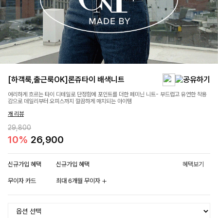
[하객룩,출근룩OK]론쥬타이 배색니트
여리하게 흐르는 타이 디테일로 단정함에 포인트를 더한 페미닌 니트- 부드럽고 유연한 착용
감으로 데일리부터 오피스까지 깔끔하게 매치되는 아이템
개 리뷰
29,800
10%
26,900
신규가입 혜택
신규가입 혜택
혜택보기
무이자 카드
최대 6개월 무이자