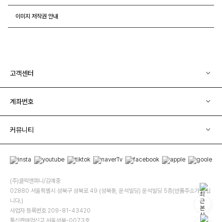
이미지 저작권 안내
고객센터
계좌번호
커뮤니티
(주)클릭앤퍼니/김예중
02880 서울특별시 성북구 성북로 49 (성북동, 운석빌딩) 운석빌딩 5층(반품주소가 아닙
니다.)
사업자 등록번호 209-81-43420
통신판매업신고 서울성북-0073호