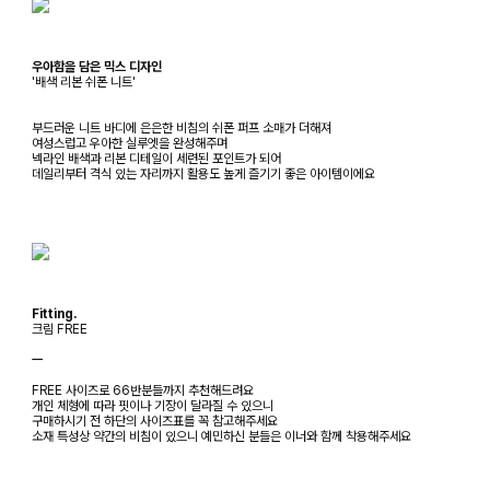
우아함을 담은 믹스 디자인
'배색 리본 쉬폰 니트'
부드러운 니트 바디에 은은한 비침의 쉬폰 퍼프 소매가 더해져
여성스럽고 우아한 실루엣을 완성해주며
넥라인 배색과 리본 디테일이 세련된 포인트가 되어
데일리부터 격식 있는 자리까지 활용도 높게 즐기기 좋은 아이템이에요
Fitting.
크림 FREE
ㅡ
FREE 사이즈로 66반분들까지 추천해드려요
개인 체형에 따라 핏이나 기장이 달라질 수 있으니
구매하시기 전 하단의 사이즈표를 꼭 참고해주세요
소재 특성상 약간의 비침이 있으니 예민하신 분들은 이너와 함께 착용해주세요