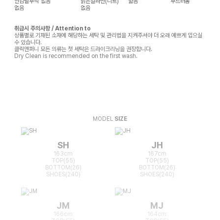
안감탈부착
없음
밝은칼라만(니트)
얇음
부드러움
없음
없음
취급시 주의사항 / Attention to
상품별로 기재된 소재에 해당하는 세탁 및 관리법을 지켜주셔야 더 오래 예쁘게 입으실
수 있습니다.
클릭앤퍼니 모든 의류는 첫 세탁은 드라이크리닝을 권장합니다.
Dry Clean is recommended on the first wash.
MODEL
SIZE
SH
JH
163cm
167cm
TOP(55)
TOP(55)
BOTTOM(26)
BOTTOM(26)
SHOES(240)
SHOES(240)
JM
MJ
166cm
164cm