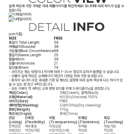
실제 색상과 가장 가까운 아래 제품이미지를 확인하세요! 모니터에 따라 차이가 있을 수
있습니다.
(cm기준)
SIZE
FREE
총길이
Total Length
56
어깨넓이
Shoulder
38
가슴둘레
Bust Circumference
98
팔길이
Sleeve Length
25
팔둘레
Arm
36
암홀너비
Armhole
21
밑단둘레
Hem
76
- 사이즈는 재는 방법이나 위치에 따라 1~3cm 정도의 오차가 발생할 수 있습니다.
- 상품의 실제 색상은 상세페이지 하단의 디테일 컷과 가장 유사합니다.
- 용자의 모니터 사양, 휴대폰 기종 및 해상도 설정에 따라 실제 색상과 다소 차이가 있
을 수 있는 점 참고 부탁드립니다.
- 모든 의류의 첫 세탁은 소재 변형 방지를 위해 드라이클리닝을 권장합니다.
색상(Color)
크림(Cream), 블랙(Black)
소재(Material)
비스코스(Viscose) 100%
사이즈(Size)
FREE
세탁방법(Washing)
드라이크리닝(Dry cleaning)
중량(Weight)
170g
제조국(Origin)
중국(China)
안감
신축성
비침
두께감
촉감
(Lining)
(Flexibility)
(Transparency)
(Thickness)
(Touching)
전체안감
매우좋음
비침있음
두꺼움
까슬거림
부분안감
약간당겨짐
비침약간(소매)
적당함
적당함