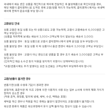
국내에서 배송 받은 상품을 개인적으로 해외에 전달하신 후 불량제품으로 확인되었을 경우,
해당 제품이 클릭앤퍼니로 도착된 후에 교환/반품 처리가 가능하며, 클릭앤퍼니에서는 국내택
배비에 한해서 운송비를 부담 합니다
교환운임 안내
상품 교환은 동일 상품 또는 타 상품으로도 교환 가능하며, 교환시 교환배송비 6,000원은 고
객님 부담입니다.
(상품을 저희쪽에 보내는 배송비 3,000+고객님께 다시 발송되는 배송비 3,000)
상품 불량일 경우 : 동일 상품으로 교환시 클릭앤퍼니에서 왕복 운임을 모두 부담합니다.
상품 불량일 경우 : 동일 상품 외 타 상품이나 옵션 변경시 배송비 3,000원 고객님 부담입니
다.
상품 불량일 경우 : 교환이 아닌 변심으로 반품을 할 경우 초기 배송비 3,000원은 고객님 부
담입니다.
(인위적인 훼손 & 수선 등의 악용을 방지하기 위함이니 양해부탁드립니다)
*교환/반품시에도 추가 발생되는 모든 도선료는 고객님께서 부담해주셔야 합니다.
교환/반품이 불가한 경우
반품기한(상품 수령후 7일)이 경과한 경우
공정거래, 표준약관 제 15조 2항에 의한 이용자의 사용 또는 일부 소비에 의하여 재화 가치가
현저히 감소한 경우
(착용 흔적, 화장품, 탈취제 냄새, 세탁, 수선, 택훼손 포함)
세탁을 하신 경우나 착용을 하신 후에는 불량이 발견되어도 교환/반품이 불가합니다.
워싱면 종류의 제품은 워싱과정에서 옷이 살짝 돌아가는 현상이 있을 수 있습니다.