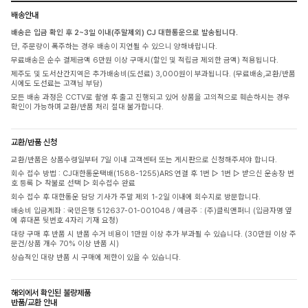
배송안내
배송은 입금 확인 후 2~3일 이내(주말제외) CJ 대한통운으로 발송됩니다.
단, 주문량이 폭주하는 경우 배송이 지연될 수 있으니 양해바랍니다.
무료배송은 순수 결제금액 6만원 이상 구매시(할인 및 적립금 제외한 금액) 적용됩니다.
제주도 및 도서산간지역은 추가배송비(도선료) 3,000원이 부과됩니다. (무료배송,교환/반품
시에도 도선료는 고객님 부담)
모든 배송 과정은 CCTV로 촬영 후 출고 진행되고 있어 상품을 고의적으로 훼손하시는 경우
확인이 가능하며 교환/반품 처리 절대 불가합니다.
교환/반품 신청
교환/반품은 상품수령일부터 7일 이내 고객센터 또는 게시판으로 신청해주셔야 합니다.
회수 접수 방법 : CJ대한통운택배(1588-1255)ARS 연결 후 1번 ▷ 1번 ▷ 받으신 운송장 번
호 등록 ▷ 착불로 선택 ▷ 회수접수 완료
회수 접수 후 대한통운 담당 기사가 주말 제외 1-2일 이내에 회수지로 방문합니다.
배송비 입금계좌 : 국민은행 512637-01-001048 / 예금주 : (주)클릭앤퍼니 (입금자명 옆
에 휴대폰 뒷번호 4자리 기재 요청)
대량 구매 후 반품 시 반품 수거 비용이 1만원 이상 추가 부과될 수 있습니다. (30만원 이상 주
문건/상품 개수 70% 이상 반품 시)
상습적인 대량 반품 시 구매에 제한이 있을 수 있습니다.
해외에서 확인된 불량제품
반품/교환 안내