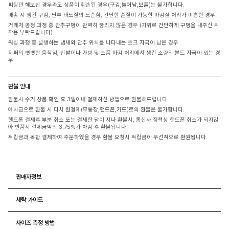
피팅만 해보신 경우라도 상품이 훼손된 경우(구김,늘어남,보풀)는 불가합니다.
배송 시 생긴 구김, 단추 바느질의 느슨함, 간단한 손질이 가능한 마감실 처리가 미흡한 경우
거래처 공정 과정 중 단추구멍이 완벽히 뚫리지 않은 경우 (가위로 간단하게 구멍을 내주신 뒤
착용 부탁드립니다)
워싱 과정 중 발생하는 냄새와 단추 위치를 나타내는 초크 자국이 남은 경우
지퍼의 뻣뻣한 움직임, 신발이나 가방 및 소품 마감 처리에서 생긴 소량의 본드 자국이 있는 경
우
환불 안내
환불시 수거 상품 확인 후 3일이내 결제하신 방법으로 환불해드립니다
예치금으로 환불 시 다시 원결제(무통장,핸드폰,카드)로의 환불은 불가합니다.
핸드폰 결제후 부분 취소 또는 결제한 달이 지나 환불시, 통신사 정책상 핸드폰 취소가 되지않
아 반품시 결제금액의 3.75%가 차감 후 환불됩니다.
적립금과 복합 결제하여 주문하였을 경우 환불 요청시 적립금이 우선적으로 환원됩니다.
판매자정보
세탁 가이드
사이즈 측정 방법