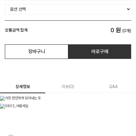
0
원
상품금액 합계
(
0
개)
장바구니
바로구매
상세정보
리뷰
(
0
)
Q&A