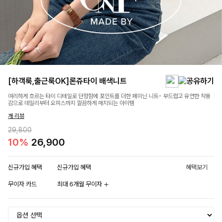
[하객룩,출근룩OK]론쥬타이 배색니트
여리하게 흐르는 타이 디테일로 단정함에 포인트를 더한 페미닌 니트- 부드럽고 유연한 착용
감으로 데일리부터 오피스까지 깔끔하게 매치되는 아이템
개 리뷰
29,800
10%
26,900
신규가입 혜택
신규가입 혜택
혜택보기
무이자 카드
최대 6개월 무이자