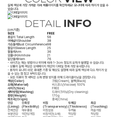
실제 색상과 가장 가까운 아래 제품이미지를 확인하세요! 모니터에 따라 차이가 있을 수
있습니다.
(cm기준)
SIZE
FREE
총길이
Total Length
56
어깨넓이
Shoulder
38
가슴둘레
Bust Circumference
98
팔길이
Sleeve Length
25
팔둘레
Arm
36
암홀너비
Armhole
21
밑단둘레
Hem
76
- 사이즈는 재는 방법이나 위치에 따라 1~3cm 정도의 오차가 발생할 수 있습니다.
- 상품의 실제 색상은 상세페이지 하단의 디테일 컷과 가장 유사합니다.
- 용자의 모니터 사양, 휴대폰 기종 및 해상도 설정에 따라 실제 색상과 다소 차이가 있
을 수 있는 점 참고 부탁드립니다.
- 모든 의류의 첫 세탁은 소재 변형 방지를 위해 드라이클리닝을 권장합니다.
색상(Color)
크림(Cream), 블랙(Black)
소재(Material)
비스코스(Viscose) 100%
사이즈(Size)
FREE
세탁방법(Washing)
드라이크리닝(Dry cleaning)
중량(Weight)
170g
제조국(Origin)
중국(China)
안감
신축성
비침
두께감
촉감
(Lining)
(Flexibility)
(Transparency)
(Thickness)
(Touching)
전체안감
매우좋음
비침있음
두꺼움
까슬거림
부분안감
약간당겨짐
비침약간(소매)
적당함
적당함