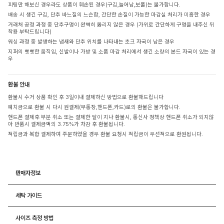
피팅만 해보신 경우라도 상품이 훼손된 경우(구김,늘어남,보풀)는 불가합니다.
배송 시 생긴 구김, 단추 바느질의 느슨함, 간단한 손질이 가능한 마감실 처리가 미흡한 경우
거래처 공정 과정 중 단추구멍이 완벽히 뚫리지 않은 경우 (가위로 간단하게 구멍을 내주신 뒤
착용 부탁드립니다)
워싱 과정 중 발생하는 냄새와 단추 위치를 나타내는 초크 자국이 남은 경우
지퍼의 뻣뻣한 움직임, 신발이나 가방 및 소품 마감 처리에서 생긴 소량의 본드 자국이 있는 경
우
환불 안내
환불시 수거 상품 확인 후 3일이내 결제하신 방법으로 환불해드립니다
예치금으로 환불 시 다시 원결제(무통장,핸드폰,카드)로의 환불은 불가합니다.
핸드폰 결제후 부분 취소 또는 결제한 달이 지나 환불시, 통신사 정책상 핸드폰 취소가 되지않
아 반품시 결제금액의 3.75%가 차감 후 환불됩니다.
적립금과 복합 결제하여 주문하였을 경우 환불 요청시 적립금이 우선적으로 환원됩니다.
판매자정보
세탁 가이드
사이즈 측정 방법