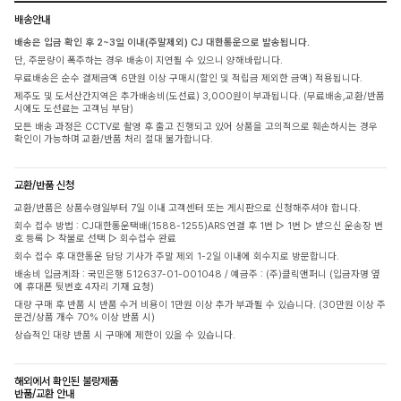
배송안내
배송은 입금 확인 후 2~3일 이내(주말제외) CJ 대한통운으로 발송됩니다.
단, 주문량이 폭주하는 경우 배송이 지연될 수 있으니 양해바랍니다.
무료배송은 순수 결제금액 6만원 이상 구매시(할인 및 적립금 제외한 금액) 적용됩니다.
제주도 및 도서산간지역은 추가배송비(도선료) 3,000원이 부과됩니다. (무료배송,교환/반품
시에도 도선료는 고객님 부담)
모든 배송 과정은 CCTV로 촬영 후 출고 진행되고 있어 상품을 고의적으로 훼손하시는 경우
확인이 가능하며 교환/반품 처리 절대 불가합니다.
교환/반품 신청
교환/반품은 상품수령일부터 7일 이내 고객센터 또는 게시판으로 신청해주셔야 합니다.
회수 접수 방법 : CJ대한통운택배(1588-1255)ARS 연결 후 1번 ▷ 1번 ▷ 받으신 운송장 번
호 등록 ▷ 착불로 선택 ▷ 회수접수 완료
회수 접수 후 대한통운 담당 기사가 주말 제외 1-2일 이내에 회수지로 방문합니다.
배송비 입금계좌 : 국민은행 512637-01-001048 / 예금주 : (주)클릭앤퍼니 (입금자명 옆
에 휴대폰 뒷번호 4자리 기재 요청)
대량 구매 후 반품 시 반품 수거 비용이 1만원 이상 추가 부과될 수 있습니다. (30만원 이상 주
문건/상품 개수 70% 이상 반품 시)
상습적인 대량 반품 시 구매에 제한이 있을 수 있습니다.
해외에서 확인된 불량제품
반품/교환 안내