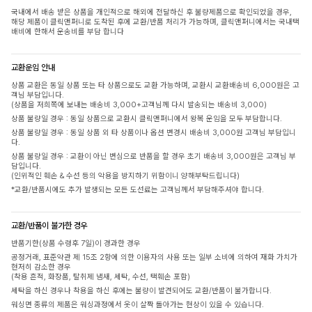
국내에서 배송 받은 상품을 개인적으로 해외에 전달하신 후 불량제품으로 확인되었을 경우,
해당 제품이 클릭앤퍼니로 도착된 후에 교환/반품 처리가 가능하며, 클릭앤퍼니에서는 국내택
배비에 한해서 운송비를 부담 합니다
교환운임 안내
상품 교환은 동일 상품 또는 타 상품으로도 교환 가능하며, 교환시 교환배송비 6,000원은 고
객님 부담입니다.
(상품을 저희쪽에 보내는 배송비 3,000+고객님께 다시 발송되는 배송비 3,000)
상품 불량일 경우 : 동일 상품으로 교환시 클릭앤퍼니에서 왕복 운임을 모두 부담합니다.
상품 불량일 경우 : 동일 상품 외 타 상품이나 옵션 변경시 배송비 3,000원 고객님 부담입니
다.
상품 불량일 경우 : 교환이 아닌 변심으로 반품을 할 경우 초기 배송비 3,000원은 고객님 부
담입니다.
(인위적인 훼손 & 수선 등의 악용을 방지하기 위함이니 양해부탁드립니다)
*교환/반품시에도 추가 발생되는 모든 도선료는 고객님께서 부담해주셔야 합니다.
교환/반품이 불가한 경우
반품기한(상품 수령후 7일)이 경과한 경우
공정거래, 표준약관 제 15조 2항에 의한 이용자의 사용 또는 일부 소비에 의하여 재화 가치가
현저히 감소한 경우
(착용 흔적, 화장품, 탈취제 냄새, 세탁, 수선, 택훼손 포함)
세탁을 하신 경우나 착용을 하신 후에는 불량이 발견되어도 교환/반품이 불가합니다.
워싱면 종류의 제품은 워싱과정에서 옷이 살짝 돌아가는 현상이 있을 수 있습니다.