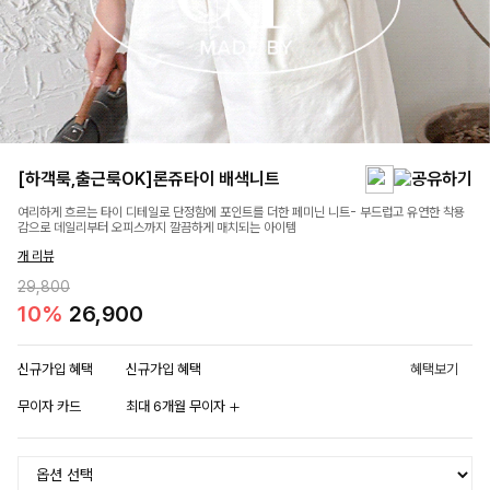
[하객룩,출근룩OK]론쥬타이 배색니트
여리하게 흐르는 타이 디테일로 단정함에 포인트를 더한 페미닌 니트- 부드럽고 유연한 착용
감으로 데일리부터 오피스까지 깔끔하게 매치되는 아이템
개 리뷰
29,800
10%
26,900
신규가입 혜택
신규가입 혜택
혜택보기
무이자 카드
최대 6개월 무이자