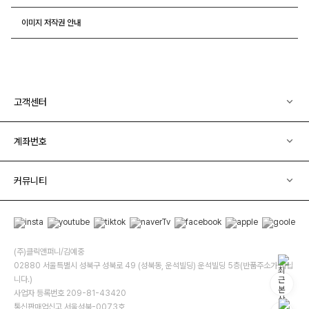
이미지 저작권 안내
고객센터
계좌번호
커뮤니티
(주)클릭앤퍼니/김예중
02880 서울특별시 성북구 성북로 49 (성북동, 운석빌딩) 운석빌딩 5층(반품주소가 아닙
니다.)
사업자 등록번호 209-81-43420
통신판매업신고 서울성북-0073호