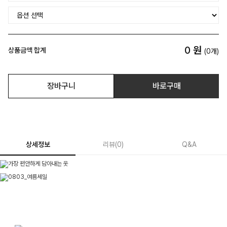
0
원
상품금액 합계
(
0
개)
장바구니
바로구매
상세정보
리뷰
(
0
)
Q&A