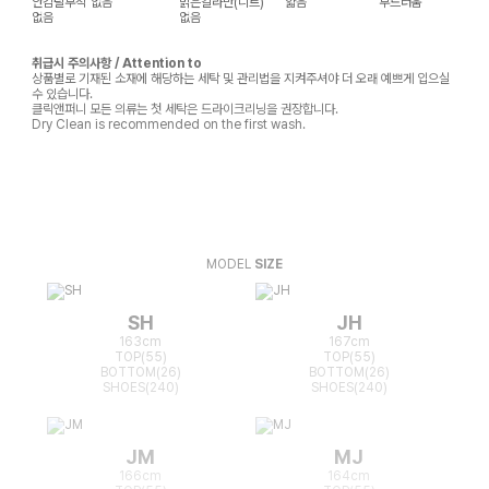
안감탈부착
없음
밝은칼라만(니트)
얇음
부드러움
없음
없음
취급시 주의사항 / Attention to
상품별로 기재된 소재에 해당하는 세탁 및 관리법을 지켜주셔야 더 오래 예쁘게 입으실
수 있습니다.
클릭앤퍼니 모든 의류는 첫 세탁은 드라이크리닝을 권장합니다.
Dry Clean is recommended on the first wash.
MODEL
SIZE
SH
JH
163cm
167cm
TOP(55)
TOP(55)
BOTTOM(26)
BOTTOM(26)
SHOES(240)
SHOES(240)
JM
MJ
166cm
164cm