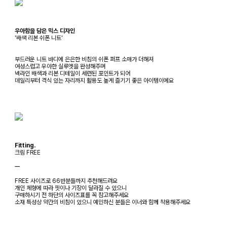
우아함을 담은 믹스 디자인
'배색 리본 쉬폰 니트'
부드러운 니트 바디에 은은한 비침의 쉬폰 퍼프 소매가 더해져
여성스럽고 우아한 실루엣을 완성해주며
넥라인 배색과 리본 디테일이 세련된 포인트가 되어
데일리부터 격식 있는 자리까지 활용도 높게 즐기기 좋은 아이템이에요
Fitting.
크림 FREE
ㅡ
FREE 사이즈로 66반분들까지 추천해드려요
개인 체형에 따라 핏이나 기장이 달라질 수 있으니
구매하시기 전 하단의 사이즈표를 꼭 참고해주세요
소재 특성상 약간의 비침이 있으니 예민하신 분들은 이너와 함께 착용해주세요