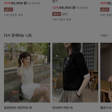
SET
10%
30,900
원
15%
35
34,300원
12%
69,900
원
79,400원
리뷰 카운트 영역
리뷰 카운
리뷰 카운트 영역
다시 찾게되는 니트
더보기
델로펜던트 펀칭카라니트
킹밋배색 카라니트
캘로이 비