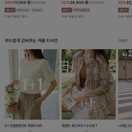
30%
17,500
원
10%
29,900
원
10%
22
24,900원
33,200원
리뷰 카운트 영역
리뷰 카운트 영역
리뷰 카운
부드럽게 감싸주는 여름 티셔츠
더보기
(1+1)앤튼펜던트 퍼프티셔츠
파앤트 체크셔츠+나시SET
니어븐 브