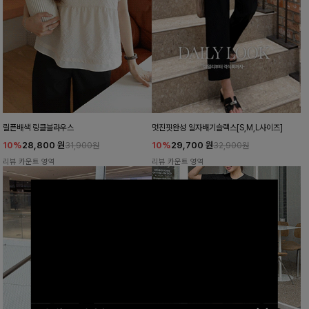
릴픈배색 링클블라우스
멋진핏완성 일자배기슬랙스[S,M,L사이즈]
10%
28,800
원
10%
29,700
원
31,900원
32,900원
리뷰 카운트 영역
리뷰 카운트 영역