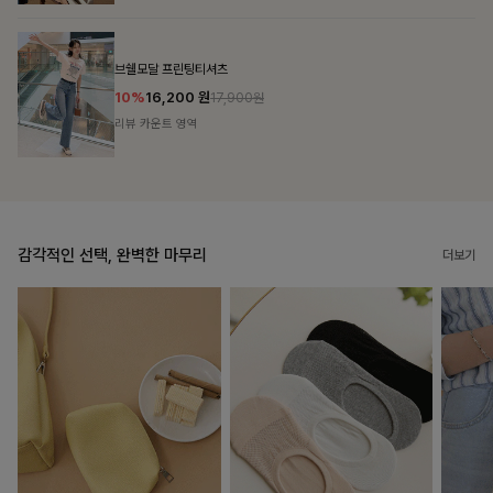
룬셀퍼프 셔링원피스
10%
36,900
원
40,900원
리뷰 카운트 영역
감각적인 선택, 완벽한 마무리
더보기