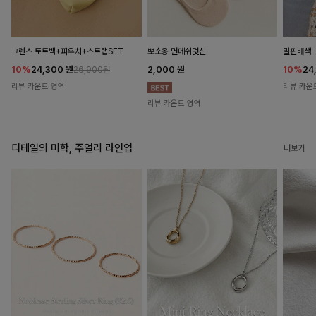
뽀소옹 면메쉬덧신
그렌스 토트백+파우치+스트랩SET
밀핀배색 
2,000
원
10%
24,300
원
10%
24
26,900원
리뷰 카운트 영역
리뷰 카운
리뷰 카운트 영역
디테일의 미학, 주얼리 라인업
더보기