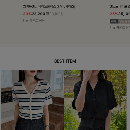
밴스트라이프 스트링원피스
쥬린레이스 카
25%
35,100
원
12%
34,90
46,800원
리뷰 카운트 영역
리뷰 카운트 영
BEST ITEM