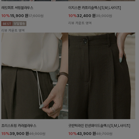
레킷퍼프 셔링블라우스
이지스판 카프리슬랙스[S,M,L사이즈]
10%
15,900
원
10%
32,400
원
17,600원
35,900원
리뷰 카운트 영역
리뷰 카운트 영역
초리스트링 카라블라우스
굿핀턱라인 린넨와이드슬랙스[S,M,L사이즈]
15%
39,900
원
10%
43,900
원
46,900원
48,700원