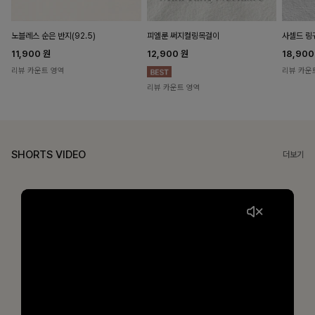
노블레스 순은 반지(92.5)
피엘룬 써지컬링목걸이
사셀드 링
11,900
원
12,900
원
18,90
리뷰 카운트 영역
리뷰 카운
리뷰 카운트 영역
SHORTS VIDEO
더보기