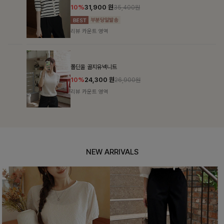
10%
31,900
원
35,400원
리뷰 카운트 영역
폴딘울 골지유넥니트
10%
24,300
원
26,900원
리뷰 카운트 영역
NEW ARRIVALS