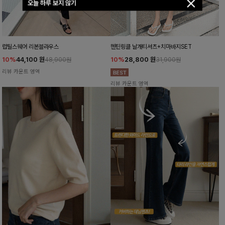
오늘 하루 보지 않기
럽틸스퀘어 리본블라우스
헨틴링클 날개티셔츠+치마바지SET
10%
44,100
원
10%
28,800
원
48,900원
31,900원
리뷰 카운트 영역
리뷰 카운트 영역