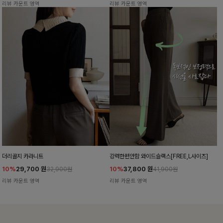
리뷰 카운트 영역
리뷰 카운트 영역
더리골지 카라니트
강력한편안함 와이드슬랙스[FREE,L사이즈]
10%
29,700
원
10%
37,800
원
32,900원
41,900원
리뷰 카운트 영역
리뷰 카운트 영역