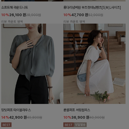
소프트해 라운드니트
롱다리넘버원 부츠컷데님팬츠[S,M,L사이즈]
10%
26,100
원
10%
47,700
원
28,900원
52,900원
리뷰 카운트 영역
리뷰 카운트 영역
밍팃퍼프 타이블라우스
룬셀퍼프 셔링원피스
14%
42,900
원
10%
36,900
원
49,800원
40,900원