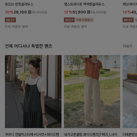
랑도브 펀칭블라우스
댕스트라이프 백버튼블라우스
제딧레이어
10%
26,100
원
12%
51,900
원
12%
43
28,900원
58,900원
리뷰 카운트 영역
리뷰 카운트 영역
리뷰 카운
언제 어디서나 특별한 팬츠
더보기
쿠르디 언발뷔스티에+티셔츠+와이드팬
내가고른쿨함 와이드팬츠[FREE,L사이
더예쁜린넨