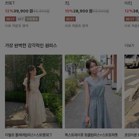
츠SET
즈]
이즈]
12%
39,900
원
15%
28,900
원
12%
36
45,300원
33,900원
리뷰 카운트 영역
리뷰 카운트 영역
리뷰 카운
가장 완벽한 감각적인 원피스
더보기
리월르 플레어원피스+스트랩SET
특스트라이프 링클원피스+스트링자켓
초밍리본 