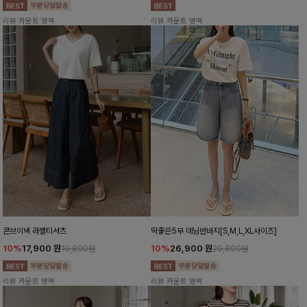
리뷰 카운트 영역
리뷰 카운트 영역
콘브이넥 라벨티셔츠
딱좋은5부 데님반바지[S,M,L,XL사이즈]
10%
17,900
원
10%
26,900
원
19,800원
29,800원
리뷰 카운트 영역
리뷰 카운트 영역