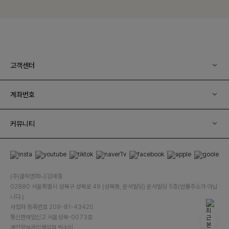
고객센터
계좌번호
커뮤니티
(주)클릭앤퍼니/김예중
02880 서울특별시 성북구 성북로 49 (성북동, 운석빌딩) 운석빌딩 5층(반품주소가 아닙
니다.)
사업자 등록번호 209-81-43420
통신판매업신고 서울성북-0073호
개인정보관리책임자 박수미