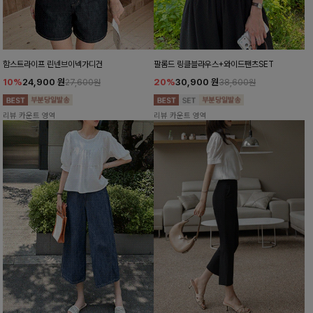
함스트라이프 린넨브이넥가디건
팔롬드 링클블라우스+와이드팬츠SET
10%
24,900
원
20%
30,900
원
27,600원
38,600원
리뷰 카운트 영역
리뷰 카운트 영역