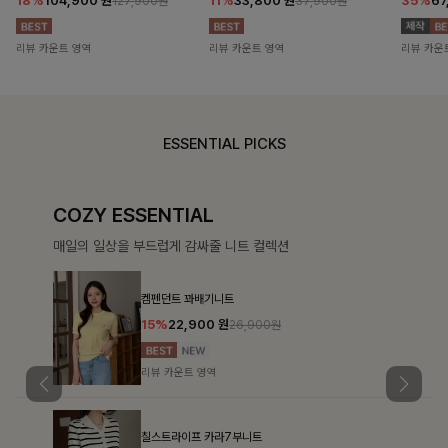
18%
104,900
원
11%
33,800
원
35%
67
127,900원
37,900원
리뷰 카운트 영역
리뷰 카운트 영역
리뷰 카운
ESSENTIAL PICKS
COZY ESSENTIAL
매일의 일상을 부드럽게 감싸줄 니트 컬렉션
켐펜던트 꽈배기니트
15%
22,900
원
26,900원
리뷰 카운트 영역
칠스트라이프 카라7부니트