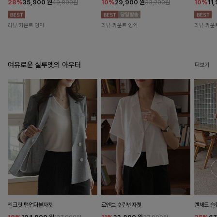
28%
35,900
원
10%
29,900
원
10%
11
49,800원
33,200원
리뷰 카운트 영역
리뷰 카운트 영역
리뷰 카운
여유로운 실루엣의 아우터
더보기
엔크릿 턴업더블자켓
로엔브 숏린넨자켓
렌체드 슬