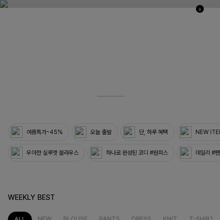
0
03
33
여름특가~45%
오늘 출발
단, 하루 혜택
NEW IT
우아한 실루엣 블라우스
하나로 완성된 코디 #원피스
데일리 #
WEEKLY BEST
NEW
BLOUSE
PANTS
DRESS
KNIT
T-SHIRT
ALL