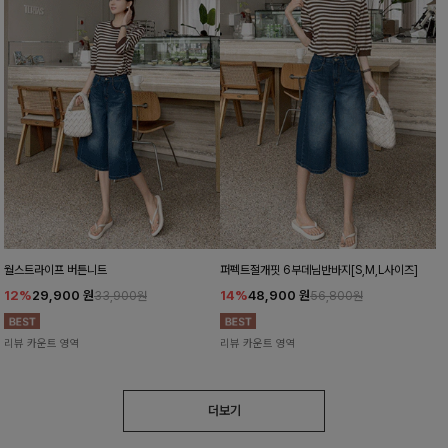
월스트라이프 버튼니트
퍼펙트절개핏 6부데님반바지[S,M,L사이즈]
12%
29,900
원
14%
48,900
원
33,900원
56,800원
리뷰 카운트 영역
리뷰 카운트 영역
더보기