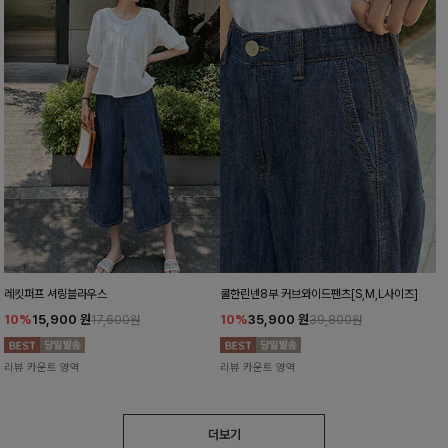
레킷퍼프 셔링블라우스
쿨한린넨8부 커브와이드팬츠[S,M,L사이즈]
10%
15,900
원
10%
35,900
원
17,600원
39,800원
리뷰 카운트 영역
리뷰 카운트 영역
더보기