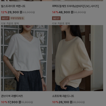
월스트라이프 버튼니트
퍼펙트절개핏 6부데님반바지[S,M,L사이즈]
12%
29,900
원
14%
48,900
원
33,900원
56,800원
리뷰 카운트 영역
리뷰 카운트 영역
콘브이넥 라벨티셔츠
소프트해 라운드니트
10%
17,900
원
10%
26,100
원
19,800원
28,900원