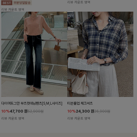
리뷰 카운트 영역
리뷰 카운트 영역
다이어트그만 부츠컷데님팬츠[S,M,L사이즈]
티븐롤업 체크셔츠
10%
47,700
원
10%
24,300
원
52,900원
26,900원
리뷰 카운트 영역
리뷰 카운트 영역