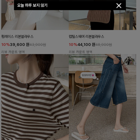
오늘 하루 보지 않기
펌레이스 리본블라우스
럽틸스퀘어 리본블라우스
10%
39,600
원
10%
44,100
원
43,900원
48,900원
리뷰 카운트 영역
리뷰 카운트 영역