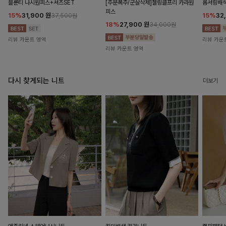
블룬티 나시원피스+셔츠SET
[주문폭주/군살삭제]젤링클프리 카라원
롬셔링배
피스
15%
31,900
원
15%
32
37,500원
18%
27,900
원
34,000원
리뷰 카운트 영역
리뷰 카운
리뷰 카운트 영역
다시 찾게되는 니트
더보기