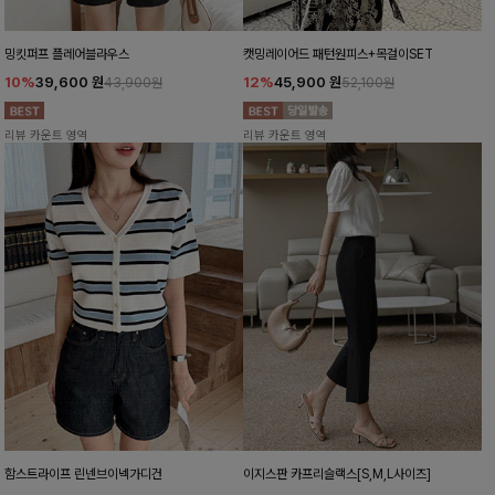
밍킷퍼프 플레어블라우스
캣밍레이어드 패턴원피스+목걸이SET
10%
39,600
원
12%
45,900
원
43,900원
52,100원
리뷰 카운트 영역
리뷰 카운트 영역
함스트라이프 린넨브이넥가디건
이지스판 카프리슬랙스[S,M,L사이즈]