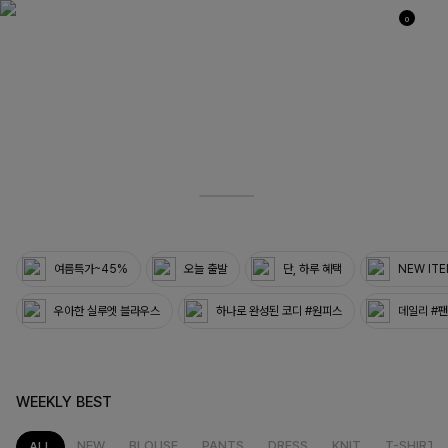
0
03
33
여름특가~45%
오늘 출발
단, 하루 혜택
NEW IT
우아한 실루엣 블라우스
하나로 완성된 코디 #원피스
데일리 #
WEEKLY BEST
NEW
BLOUSE
PANTS
DRESS
KNIT
T-SHIRT
ALL