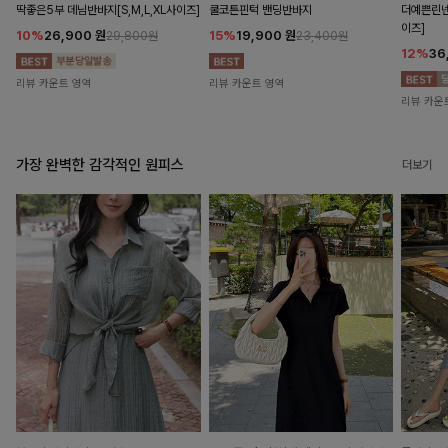
딱좋은5부 데님반바지[S,M,L,XL사이즈]
쿨코튼핀턱 밴딩반바지
더예쁜린넨
이즈]
10%
26,900
원
15%
19,900
원
29,800원
23,400원
12%
36
리뷰 카운트 영역
리뷰 카운트 영역
리뷰 카운
가장 완벽한 감각적인 원피스
더보기