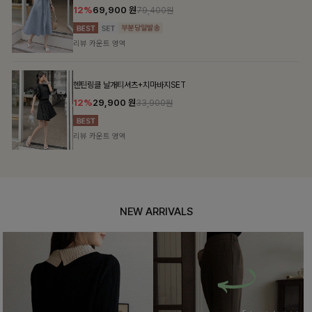
12%
69,900
원
79,400원
리뷰 카운트 영역
헨틴링클 날개티셔츠+치마바지SET
12%
29,900
원
33,900원
리뷰 카운트 영역
NEW ARRIVALS