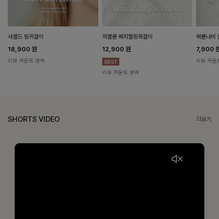
헤룬나비 
사셀드 링귀걸이
피엘룬 써지컬링목걸이
7,900
18,900
원
12,900
원
리뷰 카운
리뷰 카운트 영역
리뷰 카운트 영역
SHORTS VIDEO
더보기