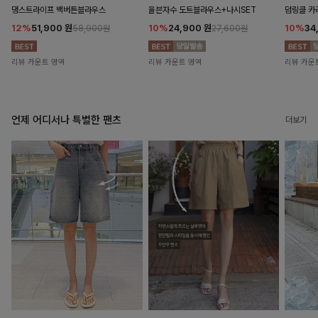
댕스트라이프 백버튼블라우스
율븐자수 도트블라우스+나시SET
덤링클 카
12%
51,900
원
10%
24,900
원
10%
34
58,900원
27,600원
리뷰 카운트 영역
리뷰 카운트 영역
리뷰 카운
언제 어디서나 특별한 팬츠
더보기