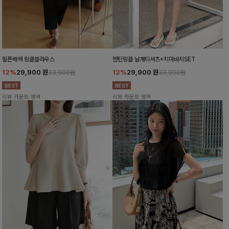
릴픈배색 링클블라우스
헨틴링클 날개티셔츠+치마바지SET
12%
29,900
원
12%
29,900
원
33,900원
33,900원
리뷰 카운트 영역
리뷰 카운트 영역