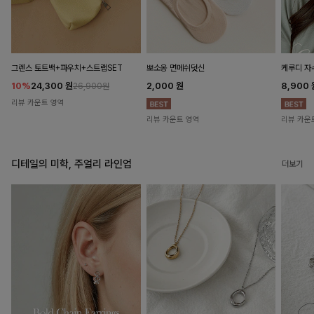
뽀소옹 면메쉬덧신
그렌스 토트백+파우치+스트랩SET
케루디 자
2,000
원
10%
24,300
원
8,900
26,900원
리뷰 카운트 영역
리뷰 카운트 영역
리뷰 카운
디테일의 미학, 주얼리 라인업
더보기