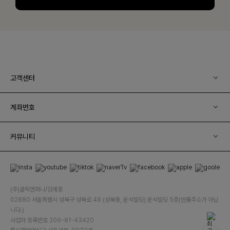
고객센터
계좌번호
커뮤니티
(주)클릭앤퍼니/김예중
02880 서울특별시 성북구 성북로 49 (성북동, 운석빌딩) 운석빌딩 5층(반품주소가 아닙
니다.)
사업자 등록번호 209-81-43420