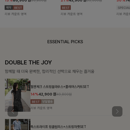
13%
86,900
원
21%
43,900
원
30%
7
99,800원
55,500원
리뷰 카운트 영역
리뷰 카운트 영역
리뷰 카운
ESSENTIAL PICKS
DOUBLE THE JOY
함께할 때 더욱 완벽한, 합리적인 선택으로 채우는 즐거움
필첸체크 스트링블라우스+플레어스커트SET
14%
42,900
원
49,800원
리뷰 카운트 영역
특스트라이프 링클원피스+스트링자켓SET