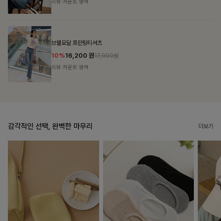
리뷰 카운트 영역
캣시어서커 버튼카라원피스+벨트SET
16%
79,900
원
95,100원
리뷰 카운트 영역
감각적인 선택, 완벽한 마무리
더보기