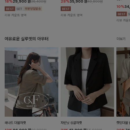
18%
29,900
원
28%
35,900
원
36,400원
49,800원
10%
34
리뷰 카운트 영역
리뷰 카운트 영역
리뷰 카운
여유로운 실루엣의 아우터
더보기
래나드 더블자켓
자빈닛 싱글자켓
캣민더블 