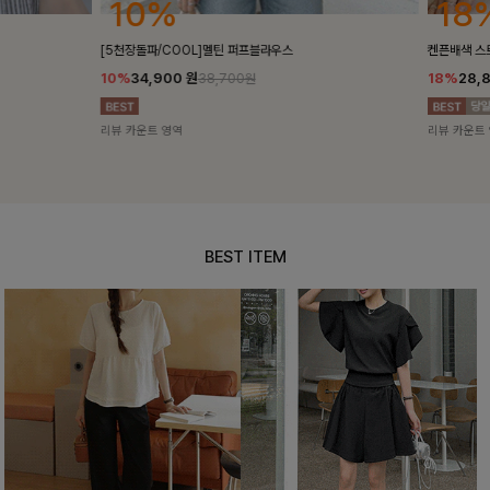
10%
18%
[5천장돌파/COOL]멜틴 퍼프블라우스
켄픈배색 스트
10%
34,900
원
18%
28,8
38,700원
리뷰 카운트 영역
리뷰 카운트 영
BEST ITEM