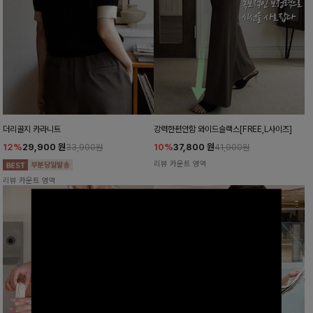
더리골지 카라니트
강력한편안함 와이드슬랙스[FREE,L사이즈]
12%
29,900
원
10%
37,800
원
33,900원
41,900원
리뷰 카운트 영역
리뷰 카운트 영역