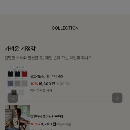
COLLECTION
가장 쉬운 코디
특별한 날부터 일상까지 함께하는 룩
쥬빌스트링 포켓원피스
17%
48,900
원
58,900원
리뷰 카운트 영역
블룬티 나시원피스+셔츠SET
15%
31,900
원
37,500원