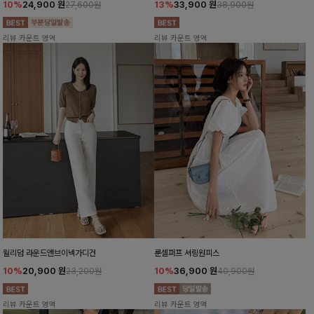
10%
24,900
원
13%
33,900
원
27,600원
38,900원
리뷰 카운트 영역
리뷰 카운트 영역
윌리덤 라운드앤브이넥가디건
룬셀퍼프 셔링원피스
10%
20,900
원
10%
36,900
원
23,200원
40,900원
리뷰 카운트 영역
리뷰 카운트 영역