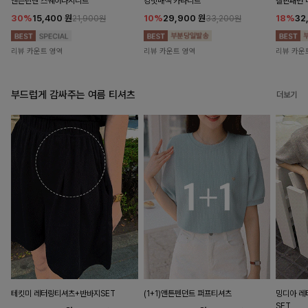
앤즌린넨 스퀘어나시니트
킹밋배색 카라니트
캘핀패턴 
30%
15,400
원
10%
29,900
원
18%
32
21,900원
33,200원
리뷰 카운트 영역
리뷰 카운트 영역
리뷰 카운
부드럽게 감싸주는 여름 티셔츠
더보기
테킷미 레터링티셔츠+반바지SET
(1+1)앤튼펜던트 퍼프티셔츠
밍디아 
SET