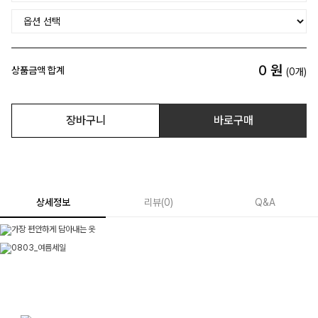
0
원
상품금액 합계
(
0
개)
장바구니
바로구매
상세정보
리뷰
(
0
)
Q&A