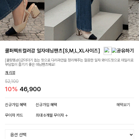
쿨퍼펙트컬러감 일자데님팬츠[S,M,L,XL사이즈]
[쿨링템🧊]군더더기 없는 핏으로 다리라안을 정리해주는 깔끔한 일자 와이드핏으로 데일리로
부담없이 즐기기 좋은 데님팬츠에요!
개 리뷰
52,100
10%
46,900
신규가입 혜택
신규가입 혜택
혜택보기
무이자 카드
최대 6개월 무이자