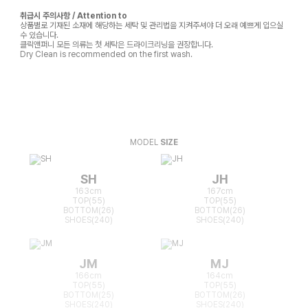
취급시 주의사항 / Attention to
상품별로 기재된 소재에 해당하는 세탁 및 관리법을 지켜주셔야 더 오래 예쁘게 입으실
수 있습니다.
클릭앤퍼니 모든 의류는 첫 세탁은 드라이크리닝을 권장합니다.
Dry Clean is recommended on the first wash.
MODEL
SIZE
SH
JH
163cm
167cm
TOP(55)
TOP(55)
BOTTOM(26)
BOTTOM(26)
SHOES(240)
SHOES(240)
JM
MJ
166cm
164cm
TOP(55)
TOP(55)
BOTTOM(25)
BOTTOM(26)
SHOES(240)
SHOES(240)