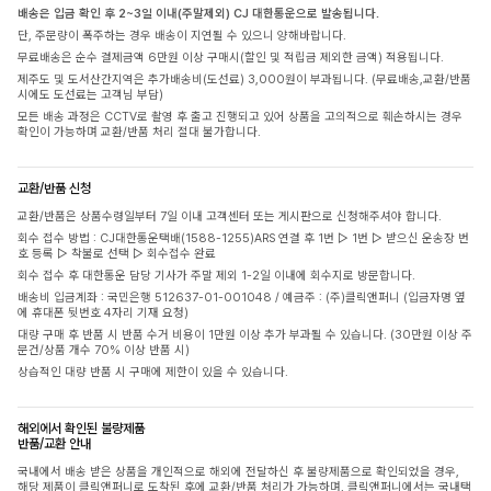
배송은 입금 확인 후 2~3일 이내(주말제외) CJ 대한통운으로 발송됩니다.
단, 주문량이 폭주하는 경우 배송이 지연될 수 있으니 양해바랍니다.
무료배송은 순수 결제금액 6만원 이상 구매시(할인 및 적립금 제외한 금액) 적용됩니다.
제주도 및 도서산간지역은 추가배송비(도선료) 3,000원이 부과됩니다. (무료배송,교환/반품
시에도 도선료는 고객님 부담)
모든 배송 과정은 CCTV로 촬영 후 출고 진행되고 있어 상품을 고의적으로 훼손하시는 경우
확인이 가능하며 교환/반품 처리 절대 불가합니다.
교환/반품 신청
교환/반품은 상품수령일부터 7일 이내 고객센터 또는 게시판으로 신청해주셔야 합니다.
회수 접수 방법 : CJ대한통운택배(1588-1255)ARS 연결 후 1번 ▷ 1번 ▷ 받으신 운송장 번
호 등록 ▷ 착불로 선택 ▷ 회수접수 완료
회수 접수 후 대한통운 담당 기사가 주말 제외 1-2일 이내에 회수지로 방문합니다.
배송비 입금계좌 : 국민은행 512637-01-001048 / 예금주 : (주)클릭앤퍼니 (입금자명 옆
에 휴대폰 뒷번호 4자리 기재 요청)
대량 구매 후 반품 시 반품 수거 비용이 1만원 이상 추가 부과될 수 있습니다. (30만원 이상 주
문건/상품 개수 70% 이상 반품 시)
상습적인 대량 반품 시 구매에 제한이 있을 수 있습니다.
해외에서 확인된 불량제품
반품/교환 안내
국내에서 배송 받은 상품을 개인적으로 해외에 전달하신 후 불량제품으로 확인되었을 경우,
해당 제품이 클릭앤퍼니로 도착된 후에 교환/반품 처리가 가능하며, 클릭앤퍼니에서는 국내택