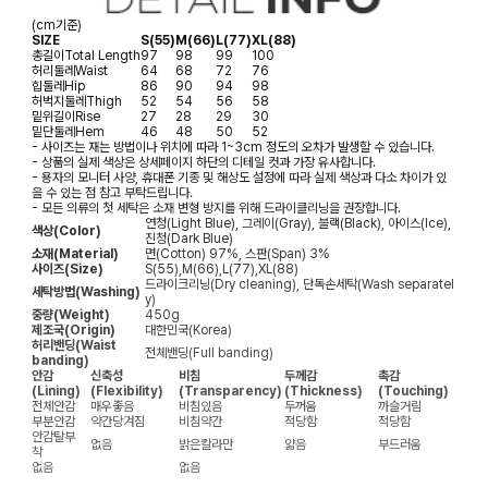
(cm기준)
SIZE
S(55)
M(66)
L(77)
XL(88)
총길이
Total Length
97
98
99
100
허리둘레
Waist
64
68
72
76
힙둘레
Hip
86
90
94
98
허벅지둘레
Thigh
52
54
56
58
밑위길이
Rise
27
28
29
30
밑단둘레
Hem
46
48
50
52
- 사이즈는 재는 방법이나 위치에 따라 1~3cm 정도의 오차가 발생할 수 있습니다.
- 상품의 실제 색상은 상세페이지 하단의 디테일 컷과 가장 유사합니다.
- 용자의 모니터 사양, 휴대폰 기종 및 해상도 설정에 따라 실제 색상과 다소 차이가 있
을 수 있는 점 참고 부탁드립니다.
- 모든 의류의 첫 세탁은 소재 변형 방지를 위해 드라이클리닝을 권장합니다.
연청(Light Blue), 그레이(Gray), 블랙(Black), 아이스(Ice),
색상(Color)
진청(Dark Blue)
소재(Material)
면(Cotton) 97%, 스판(Span) 3%
사이즈(Size)
S(55),M(66),L(77),XL(88)
드라이크리닝(Dry cleaning), 단독손세탁(Wash separatel
세탁방법(Washing)
y)
중량(Weight)
450g
제조국(Origin)
대한민국(Korea)
허리밴딩(Waist
전체밴딩(Full banding)
banding)
안감
신축성
비침
두께감
촉감
(Lining)
(Flexibility)
(Transparency)
(Thickness)
(Touching)
전체안감
매우좋음
비침있음
두꺼움
까슬거림
부분안감
약간당겨짐
비침약간
적당함
적당함
안감탈부
없음
밝은칼라만
얇음
부드러움
착
없음
없음