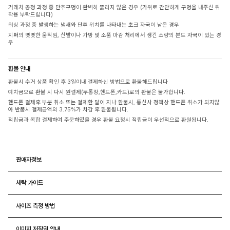
거래처 공정 과정 중 단추구멍이 완벽히 뚫리지 않은 경우 (가위로 간단하게 구멍을 내주신 뒤
착용 부탁드립니다)
워싱 과정 중 발생하는 냄새와 단추 위치를 나타내는 초크 자국이 남은 경우
지퍼의 뻣뻣한 움직임, 신발이나 가방 및 소품 마감 처리에서 생긴 소량의 본드 자국이 있는 경
우
환불 안내
환불시 수거 상품 확인 후 3일이내 결제하신 방법으로 환불해드립니다
예치금으로 환불 시 다시 원결제(무통장,핸드폰,카드)로의 환불은 불가합니다.
핸드폰 결제후 부분 취소 또는 결제한 달이 지나 환불시, 통신사 정책상 핸드폰 취소가 되지않
아 반품시 결제금액의 3.75%가 차감 후 환불됩니다.
적립금과 복합 결제하여 주문하였을 경우 환불 요청시 적립금이 우선적으로 환원됩니다.
판매자정보
세탁 가이드
사이즈 측정 방법
이미지 저작권 안내