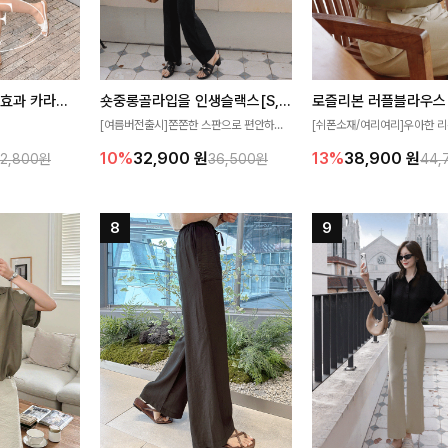
[재구매율1위] 냉감효과 카라니트
숏중롱골라입을 인생슬랙스[S,M,L,XL사이즈]
로즐리본 러플블라우스
[여름버전출시]쫀쫀한 스판으로 편안하게
[쉬폰소재/여리여리]우아한 리
필요가 없어요!얇
착용되어 누구나 입기 좋은 데일리 슬랙스!
연스럽게 흐르는 러플 디테일
10%
32,900
원
13%
38,900
원
32,800원
36,500원
44,
여름에도 시원하게
숏·기본·롱 기장과 와이드·부츠컷 핏까지 취
분위기를 더해주는 블라우스 
다
향에 맞게 선택할 수 있어 더욱 만족스러워
한 소재감과 여유롭게 떨어지
요
얼굴까지 화사해 보이며 세련
좋아요