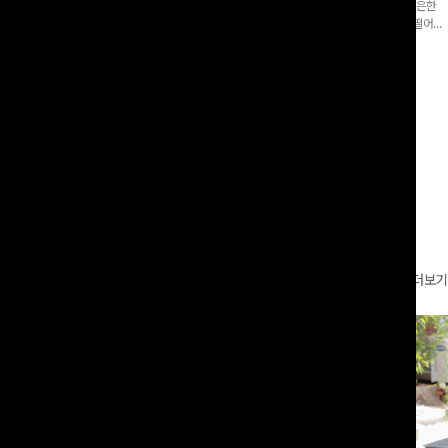
증👍]누구나 갖고 싶어할 슬랙스:)베이
[바스락소재💙/8부기장]사이드 버튼 디테일이 은은한
로 이쁜 핏 연출은 물론,쫀쫀한 스판끼
포인트가 되어주는 와이드 팬츠입니다. 여유롭게 떨어지
하게!
는 실루엣과 가볍게 바스락거리는 소재감으로 시원하고
00
원
14%
42,900
원
37,300원
49,800원
편안하게 즐기기 좋은 아이템-
리뷰 카운트 영역
더보기