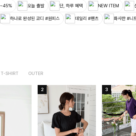
~45%
오늘 출발
단, 하루 혜택
NEW ITEM
하나로 완성된 코디 #원피스
데일리 #팬츠
화사한 #니
T-SHIRT
OUTER