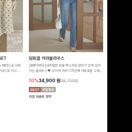
ET
덤링클 카라블라우스
비반드 링클
트 패턴으로 사랑
[팔뚝커버✌]내추럴한 링클 텍스처로 분위기 있게 입어
[구김걱정없는✨/
구성으로 이너 걱
지는 블라우스🖤 브이넥 카라 디자인에 여유로운 소매핏
처가 돋보이는 블
:)
더해져 여리하면서도 시원한 무드로 즐기기 좋아요-
소매 디테일이 
10%
34,900
원
17%
28,9
38,700원
연출해드려요!
리뷰 카운트 영역
리뷰 카운트 영역