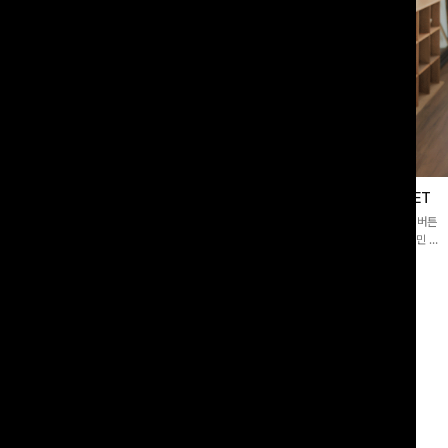
블라우스
제딧레이어드 블라우스+플레어팬츠SET
스퀘어넥]입체감 있는 링클 엠보 텍스
[완성도높은💗]레이어드한 듯 자연스러운 나시와 버튼
라우스- 여유로운 실루엣과 물결 짜임
원피스가 함께 구성된 세트 아이템입니다. 코디 고민 없
더해져 편안하면서도 여성스러운 무드를
이 한 벌만으로도 내추럴하면서 여성스러운 썸머룩 완성!
00
원
12%
43,900
원
34,800원
49,800원
리뷰 카운트 영역