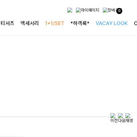
0
특별한 날을 빛내는
티셔츠
액세서리
1+1/SET
*하객룩*
VACAY LOOK
하객룩의 정석
로즐리본 러플블라우스