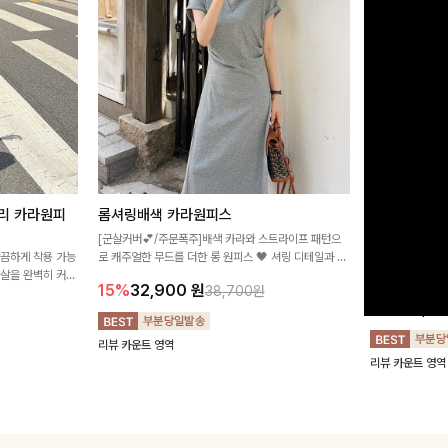
리 카라원피
롬셔링배색 카라원피스
[비율만점/
스
[군살커버💕/주문폭주]배색 카라와 스트라이프 패턴으
깔끔하게 착용 가능
로 캐주얼한 무드를 더한 롱 원피스 🖤 셔링 디테일과 쫀
고급스러운 플라
군살을 완벽히 커버
쫀한 스판 소재로 편안하면서도 여성스럽게 연출돼요
서 세련된 분위기
15%
32,900
원
38,700원
림하게 핏을 조절
12%
32,4
리뷰 카운트 영역
리뷰 카운트 영역