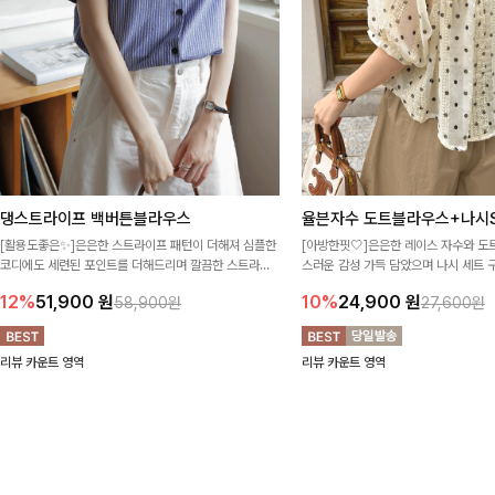
댕스트라이프 백버튼블라우스
율븐자수 도트블라우스+나시S
[활용도좋은✨]은은한 스트라이프 패턴이 더해져 심플한
[아방한핏🤍]은은한 레이스 자수와 도
코디에도 세련된 포인트를 더해드리며 깔끔한 스트라이
스러운 감성 가득 담았으며 나시 세트 
프 디테일로 유행 없이 오래 함께하기 좋은 블라우스예요
정없이 손쉽게 코디 가능한 블라우스에요
12%
51,900
원
10%
24,900
원
58,900원
27,600원
리뷰 카운트 영역
리뷰 카운트 영역