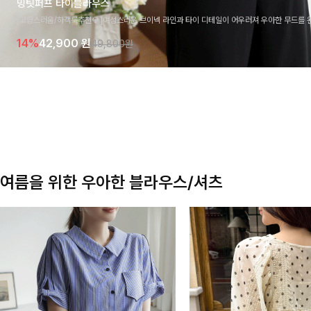
밍팃퍼프 타이블라우스
[고급스러움/하객룩추천💎]여성스러운 브이넥 라인과 타이 디테일이 어우러져 우아한 무드를 
라우스 🤍 여유로운 7부 소매로 편안하게 착용되며 데일리룩부터 출근룩, 하객룩까지 세련된
14%
42,900
원
49,800원
기 좋은 아이템이에요
여름을 위한 우아한 블라우스/셔츠