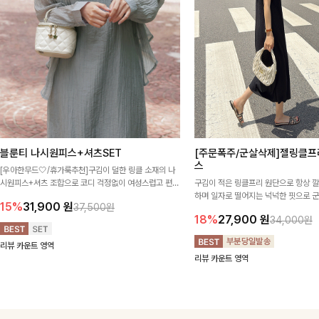
블룬티 나시원피스+셔츠SET
[주문폭주/군살삭제]젤링클프
스
[우아한무드🤍/휴가룩추천]구김이 덜한 링클 소재의 나
시원피스+셔츠 조합으로 코디 걱정없이 여성스럽고 편안
구김이 적은 링클프리 원단으로 항상 
하게 즐길 수 있는 아이템이에요:)
하며 일자로 떨어지는 넉넉한 핏으로 
15%
31,900
원
37,500원
해주는 원피스에요🖤
18%
27,900
원
34,000원
리뷰 카운트 영역
리뷰 카운트 영역