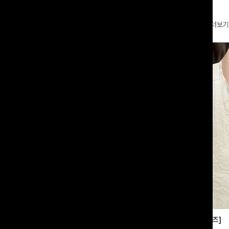
더보기
부츠컷슬랙스[S,M,L사이즈]
쿨링버튼 8부와이드팬츠[FREE,L사이즈]