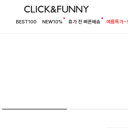
여름의 끝을 완성할
BEST100
NEW10%
휴가 전 빠른배송
여름특가~
감각적인 원피스
셀퍼프 셔링원피스