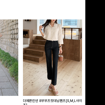
더예쁜린넨 8부부츠컷데님팬츠[S,M,L사이
급속쿨링효과 