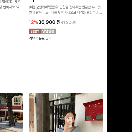
즈]
 떨어지는 핏으
[MADE/후기인
 반바지🤎 넉넉
[미운군살커버/쫀쫀👍]군살을 잡아주는 깔끔한 부츠컷
직하지만 부츠컷으
여행룩까지 활용도
핏에 발목이 드러나는 8부 기장으로 다리를 슬림하고 길
로 하루종일 편안
20%
29,9
어보이게 만들어주며 생지 소재로 멋을 더한 데님팬츠에
12%
36,900
원
41,900원
요~!
리뷰 카운트 영역
리뷰 카운트 영역