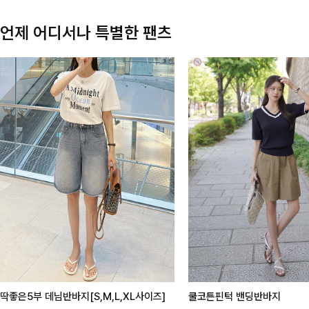
언제 어디서나 특별한 팬츠
딱좋은5부 데님반바지[S,M,L,XL사이즈]
쿨코튼핀턱 밴딩반바지