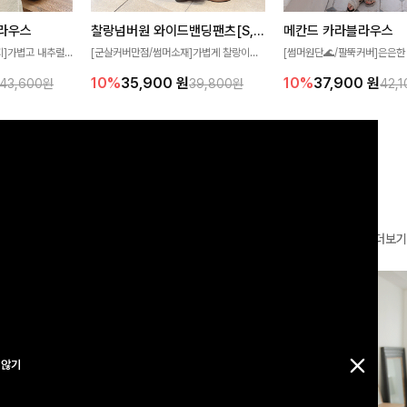
찰랑넘버원 와이드밴딩팬츠[S,M,L사이즈]
메칸드 카라블라우스
라우스
[군살커버만점/썸머소재]가볍게 찰랑이는
[썸머원단🌊/팔뚝커버]은은한
지]가볍고 내추럴
원단과 여유로운 와이드 핏으로 하루 종일
와 여유로운 실루엣이 만나 
라우스로, 답답함
10%
35,900
원
10%
37,900
원
39,800원
42,
43,600원
편안하게 착용하실 수 있는 팬츠입니다 🖤
세련된 무드를 연출해주는 블
 얼굴선을 더욱 시
✨ 허리 전체 밴딩과 스트링 디테일로 안정
리룩부터 출근룩까지 다양하게
🌿
감 있는 착용감을 더해드려요!
은 베이직한 디자인!
더보기
 않기