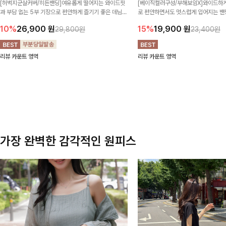
[허벅지군살커버/히든밴딩]여유롭게 떨어지는 와이드핏
[베이직컬러구성/부해보임X]와이드하게
과 부담 없는 5부 기장으로 편안하게 즐기기 좋은 데님
로 편안하면서도 멋스럽게 입어지는 밴딩
팬츠 ✨ 빈티지한 워싱감이 더해져 캐주얼하면서도 트렌
한 포켓 디테일 더해져 데일리룩부터 
10%
26,900
원
15%
19,900
원
29,800원
23,400원
디한 무드로 연출
높게 즐겨지는 아이템!
리뷰 카운트 영역
리뷰 카운트 영역
가장 완벽한 감각적인 원피스