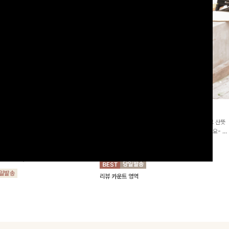
2차리오더]뮨스트링 플라워원피
딘젤퍼프 스트라이프원피스
[청순무드/체형커버]꾸안꾸 무드의 정석🤍 가볍고 산뜻
워 패턴과 랩 디자인으로 여성스러우면
한 착용감으로 여름 내내 손이 자주 가는 원피스예요- 은
를 더해주며 스트링이 내장되어있어 슬
은한 스트라이프 패턴과 여유로운 핏이 만나 편안함은 물
10%
64,900
원
72,100원
할 수 있어요🤍
론, 고급스러운 분위기까지 더해드립니다
00
원
36,800원
리뷰 카운트 영역