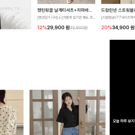
완성해주는 7부 블
헨틴링클 날개티셔츠+치마바지SET
드람린넨 스트링블
 스타일링을 연출하
[텐션감↑/구김↓]가볍게 입기만 해도 코
[시원함🧊/77사이즈까
디가 완성되는 세트 아이템으로, 자연스럽
한 텍스처가 돋보이는 블
12%
29,900
원
20%
34,900
원
33,900원
게 퍼지는 프릴 날개 소매가 우아한 포인트
없는 슬릿 카라 디자인이
를 더해드립니다💕 잔잔한 링클 텍스처 소
원하게 연출해드립니다 
재와 편안한 허리밴딩으로 하루 종일 산뜻
하고 쾌적하게 즐겨보세요!
오늘 하루 보지