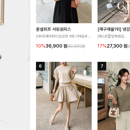
룬셀퍼프 셔링원피스
[데이트룩추천🩷]은은한 셔링 디테일과 퍼
[베스트🏆접촉냉감]
프 소매가 어우러져 사랑스러운 무드를 완
여름에도 무더위 걱정할 
10%
36,900
원
17%
27,300
원
40,900원
성해주는 원피스🤍 허리 스모크 밴딩이 슬
고 가벼운 소재감으로 
림한 실루엣을 연출해주며, 자연스럽게 퍼
즐기실 수 있는 니트랍니
지는 플레어 라인으로 여성스럽고 편안하게
즐기기 좋아요