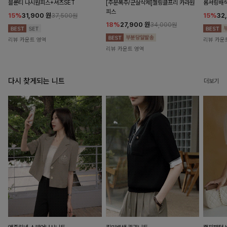
블룬티 나시원피스+셔츠SET
[주문폭주/군살삭제]젤링클프리 카라원
롬셔링배
피스
15%
31,900
원
15%
32
37,500원
18%
27,900
원
34,000원
리뷰 카운트 영역
리뷰 카운
리뷰 카운트 영역
다시 찾게되는 니트
더보기