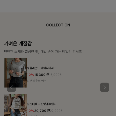
COLLECTION
가장 쉬운 코디
특별한 날부터 일상까지 함께하는 룩
쥬빌스트링 포켓원피스
17%
48,900
원
58,900원
리뷰 카운트 영역
블룬티 나시원피스+셔츠SET
15%
31,900
원
37,500원