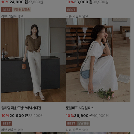
10%
24,900
원
13%
33,900
원
27,600원
38,900원
리뷰 카운트 영역
리뷰 카운트 영역
윌리덤 라운드앤브이넥가디건
룬셀퍼프 셔링원피스
10%
20,900
원
10%
36,900
원
23,200원
40,900원
리뷰 카운트 영역
리뷰 카운트 영역