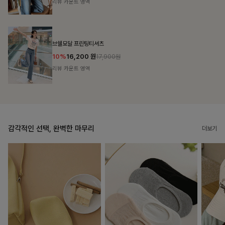
리뷰 카운트 영역
캣시어서커 버튼카라원피스+벨트SET
16%
79,900
원
95,100원
리뷰 카운트 영역
감각적인 선택, 완벽한 마무리
더보기