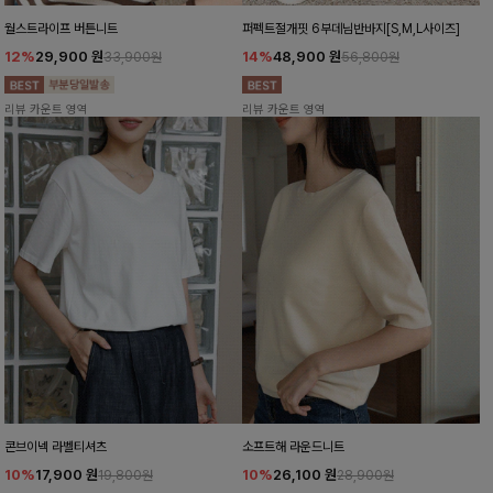
월스트라이프 버튼니트
퍼펙트절개핏 6부데님반바지[S,M,L사이즈]
12%
29,900
원
14%
48,900
원
33,900원
56,800원
리뷰 카운트 영역
리뷰 카운트 영역
콘브이넥 라벨티셔츠
소프트해 라운드니트
10%
17,900
원
10%
26,100
원
19,800원
28,900원