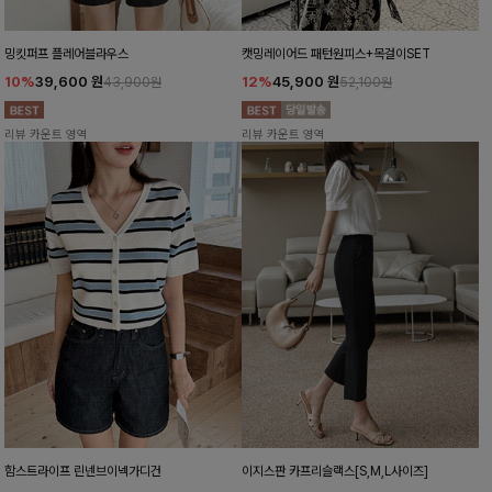
밍킷퍼프 플레어블라우스
캣밍레이어드 패턴원피스+목걸이SET
10%
39,600
원
12%
45,900
원
43,900원
52,100원
리뷰 카운트 영역
리뷰 카운트 영역
함스트라이프 린넨브이넥가디건
이지스판 카프리슬랙스[S,M,L사이즈]