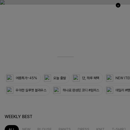
0
03
33
여름특가~45%
오늘 출발
단, 하루 혜택
NEW IT
우아한 실루엣 블라우스
하나로 완성된 코디 #원피스
데일리 #
WEEKLY BEST
NEW
BLOUSE
PANTS
DRESS
KNIT
T-SHIRT
ALL