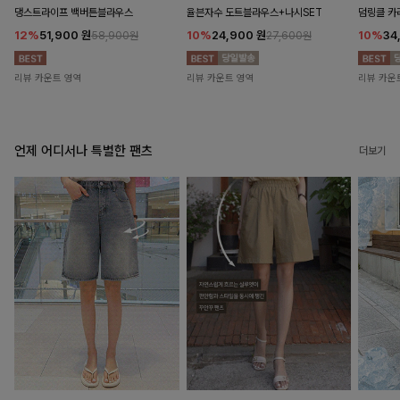
댕스트라이프 백버튼블라우스
율븐자수 도트블라우스+나시SET
덤링클 카
12%
51,900
원
10%
24,900
원
10%
34
58,900원
27,600원
리뷰 카운트 영역
리뷰 카운트 영역
리뷰 카운
언제 어디서나 특별한 팬츠
더보기