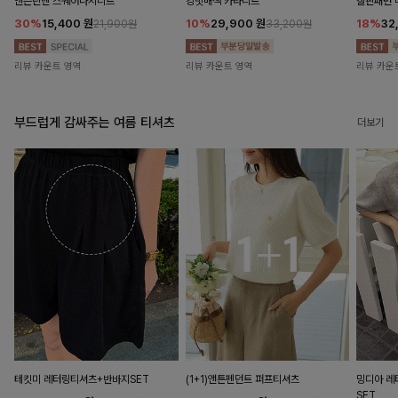
앤즌린넨 스퀘어나시니트
킹밋배색 카라니트
캘핀패턴 
30%
15,400
원
10%
29,900
원
18%
32
21,900원
33,200원
리뷰 카운트 영역
리뷰 카운트 영역
리뷰 카운
부드럽게 감싸주는 여름 티셔츠
더보기
테킷미 레터링티셔츠+반바지SET
(1+1)앤튼펜던트 퍼프티셔츠
밍디아 
SET