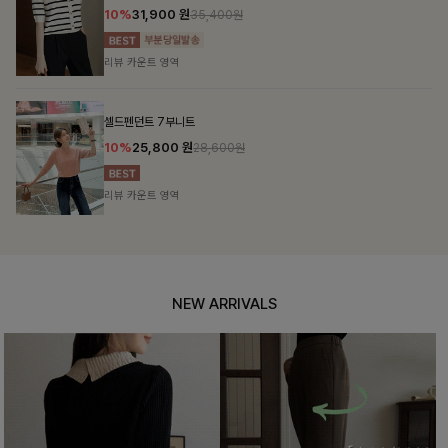
10%
31,900
원
35,400원
리뷰 카운트 영역
셀드펜던트 7부니트
10%
25,800
원
28,600원
리뷰 카운트 영역
NEW ARRIVALS