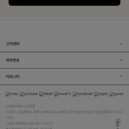
고객센터
계좌번호
커뮤니티
(주)클릭앤퍼니/김예중
02880 서울특별시 성북구 성북로 49 (성북동, 운석빌딩) 운석빌딩 5층(반품주소가 아닙
니다.)
사업자 등록번호 209-81-43420