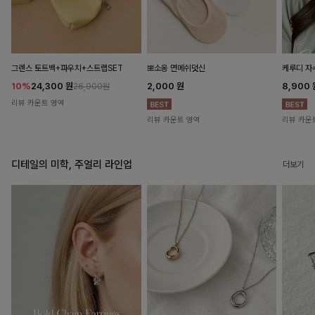
뽀소옹 면메쉬덧신
그렌스 토트백+파우치+스트랩SET
케루디 자
2,000
원
10%
24,300
원
8,900
26,900원
리뷰 카운트 영역
리뷰 카운트 영역
리뷰 카운
디테일의 미학, 주얼리 라인업
더보기