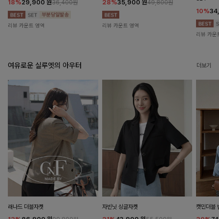
18%
29,900
원
28%
35,900
원
36,400원
49,800원
10%
34
리뷰 카운트 영역
리뷰 카운트 영역
리뷰 카운
여유로운 실루엣의 아우터
더보기
래나드 더블자켓
자빈닛 싱글자켓
캣민더블 