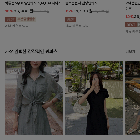
딱좋은5부 데님반바지[S,M,L,XL사이즈]
쿨코튼핀턱 밴딩반바지
더예쁜린넨
이즈]
10%
26,900
원
15%
19,900
원
29,800원
23,400원
12%
36
리뷰 카운트 영역
리뷰 카운트 영역
리뷰 카운
가장 완벽한 감각적인 원피스
더보기