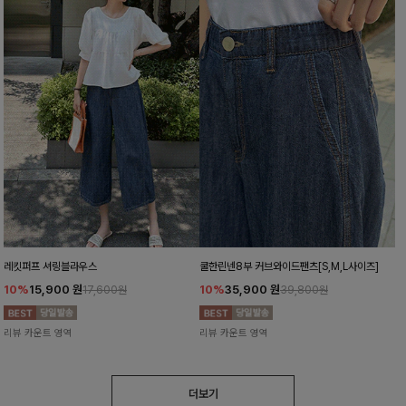
레킷퍼프 셔링블라우스
쿨한린넨8부 커브와이드팬츠[S,M,L사이즈]
10%
15,900
원
10%
35,900
원
17,600원
39,800원
리뷰 카운트 영역
리뷰 카운트 영역
더보기