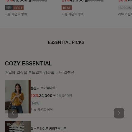
13%
86,900
원
21%
43,900
원
30%
7
99,800원
55,500원
리뷰 카운트 영역
리뷰 카운트 영역
리뷰 카운
ESSENTIAL PICKS
COZY ESSENTIAL
매일의 일상을 부드럽게 감싸줄 니트 컬렉션
론클디 브이넥니트
10%
24,300
원
26,900원
리뷰 카운트 영역
칠스트라이프 카라7부니트