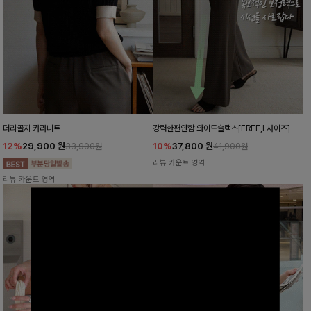
더리골지 카라니트
강력한편안함 와이드슬랙스[FREE,L사이즈]
12%
29,900
원
10%
37,800
원
33,900원
41,900원
리뷰 카운트 영역
리뷰 카운트 영역