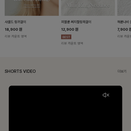
헤룬나비 
사셀드 링귀걸이
피엘룬 써지컬링목걸이
7,900
18,900
원
12,900
원
리뷰 카운
리뷰 카운트 영역
리뷰 카운트 영역
SHORTS VIDEO
더보기