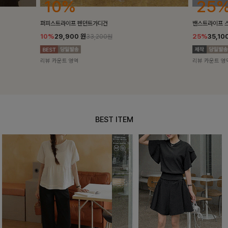
25%
10%
밴스트라이프 스트링원피스
[5천장돌파/C
25%
35,100
원
10%
34,90
46,800원
리뷰 카운트 영역
리뷰 카운트 영
BEST ITEM