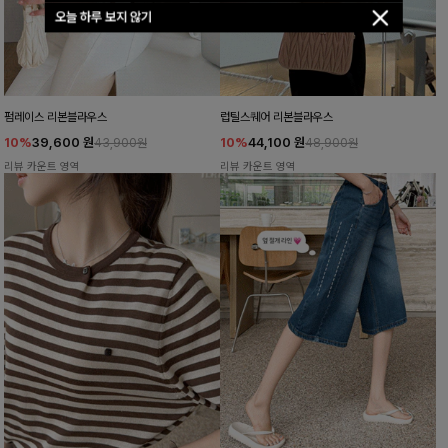
오늘 하루 보지 않기
펌레이스 리본블라우스
럽틸스퀘어 리본블라우스
10%
39,600
원
10%
44,100
원
43,900원
48,900원
리뷰 카운트 영역
리뷰 카운트 영역