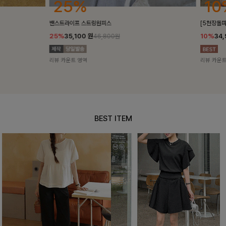
25%
10%
밴스트라이프 스트링원피스
[5천장돌파/C
25%
35,100
원
10%
34,90
46,800원
리뷰 카운트 영역
리뷰 카운트 영
BEST ITEM