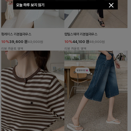
오늘 하루 보지 않기
펌레이스 리본블라우스
럽틸스퀘어 리본블라우스
10%
39,600
원
10%
44,100
원
43,900원
48,900원
리뷰 카운트 영역
리뷰 카운트 영역