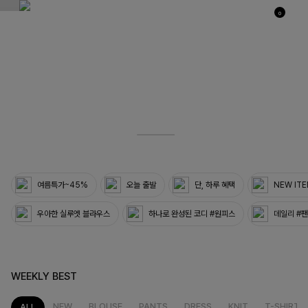
0
03
33
여름특가~45%
오늘 출발
단, 하루 혜택
NEW IT
우아한 실루엣 블라우스
하나로 완성된 코디 #원피스
데일리 #
WEEKLY BEST
NEW
BLOUSE
PANTS
DRESS
KNIT
T-SHIRT
ALL