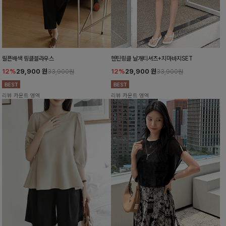
릴픈배색 링클블라우스
헨틴링클 날개티셔츠+치마바지SET
12%
29,900
원
12%
29,900
원
33,900원
33,900원
리뷰 카운트 영역
리뷰 카운트 영역