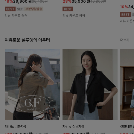
18%
29,900
원
28%
35,900
원
36,400원
49,800원
10%
34
리뷰 카운트 영역
리뷰 카운트 영역
리뷰 카운
여유로운 실루엣의 아우터
더보기
래나드 더블자켓
자빈닛 싱글자켓
캣민더블 