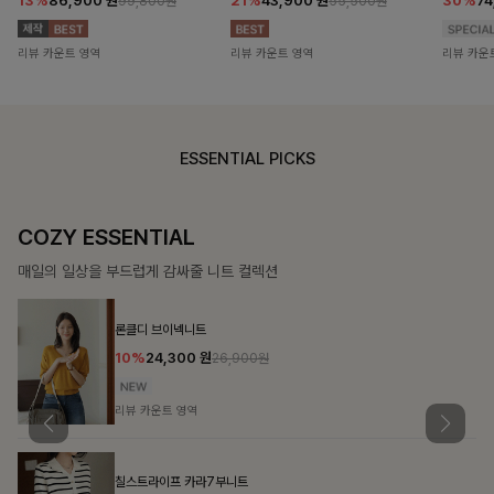
13%
86,900
원
21%
43,900
원
30%
7
99,800원
55,500원
리뷰 카운트 영역
리뷰 카운트 영역
리뷰 카운
ESSENTIAL PICKS
COZY ESSENTIAL
매일의 일상을 부드럽게 감싸줄 니트 컬렉션
론클디 브이넥니트
10%
24,300
원
26,900원
리뷰 카운트 영역
칠스트라이프 카라7부니트