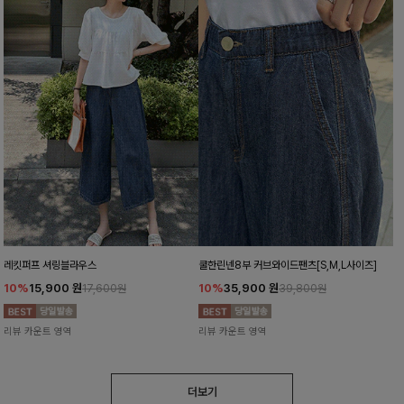
레킷퍼프 셔링블라우스
쿨한린넨8부 커브와이드팬츠[S,M,L사이즈]
10%
15,900
원
10%
35,900
원
17,600원
39,800원
리뷰 카운트 영역
리뷰 카운트 영역
더보기