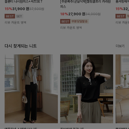
블룬티 나시원피스+셔츠SET
[주문폭주/군살삭제]젤링클프리 카라원
롬셔링배
피스
15%
31,900
원
15%
32
37,500원
18%
27,900
원
34,000원
리뷰 카운트 영역
리뷰 카운
리뷰 카운트 영역
다시 찾게되는 니트
더보기