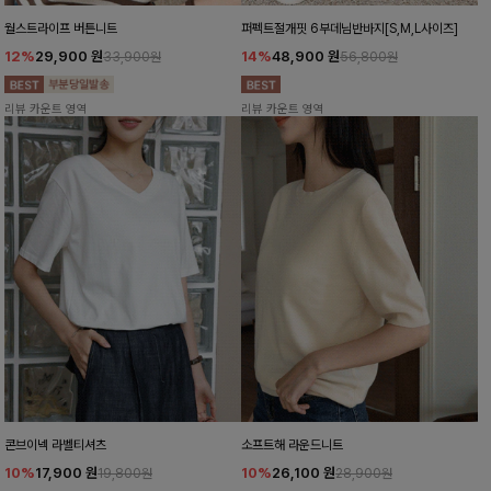
월스트라이프 버튼니트
퍼펙트절개핏 6부데님반바지[S,M,L사이즈]
12%
29,900
원
14%
48,900
원
33,900원
56,800원
리뷰 카운트 영역
리뷰 카운트 영역
콘브이넥 라벨티셔츠
소프트해 라운드니트
10%
17,900
원
10%
26,100
원
19,800원
28,900원