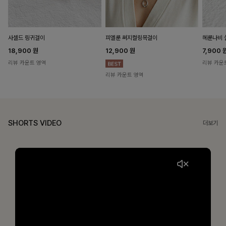
헤룬나비 
사셀드 링귀걸이
피엘룬 써지컬링목걸이
7,900
18,900
원
12,900
원
리뷰 카운
리뷰 카운트 영역
리뷰 카운트 영역
SHORTS VIDEO
더보기