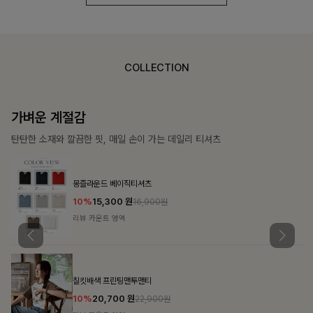
COLLECTION
가장 쉬운 코디
특별한 날부터 일상까지 함께하는 룩
쥬빌스트링 포켓원피스
17%
48,900
원
58,900원
리뷰 카운트 영역
블룬티 나시원피스+셔츠SET
15%
31,900
원
37,500원