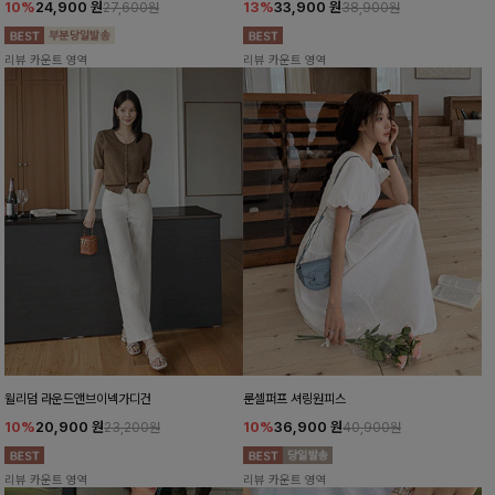
10%
24,900
원
13%
33,900
원
27,600원
38,900원
리뷰 카운트 영역
리뷰 카운트 영역
윌리덤 라운드앤브이넥가디건
룬셀퍼프 셔링원피스
10%
20,900
원
10%
36,900
원
23,200원
40,900원
리뷰 카운트 영역
리뷰 카운트 영역