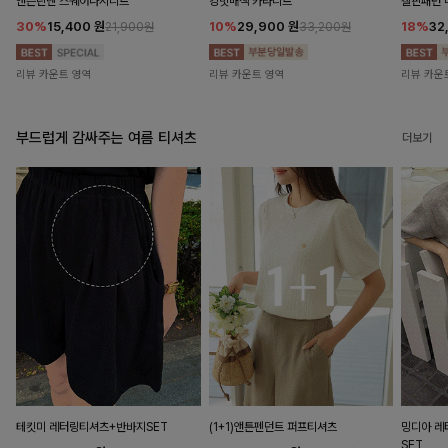
앤즌린넨 스퀘어나시니트
킹밋배색 카라니트
캘핀패턴 
30%
15,400
원
10%
29,900
원
18%
32
21,900원
33,200원
리뷰 카운트 영역
리뷰 카운트 영역
리뷰 카운
부드럽게 감싸주는 여름 티셔츠
더보기
테킷미 레터링티셔츠+반바지SET
(1+1)앤튼펜던트 퍼프티셔츠
밍디아 
SET