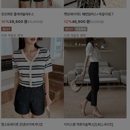
밍킷퍼프 플레어블라우스
캣밍레이어드 패턴원피스+목걸이SET
10%
39,600
원
12%
45,900
원
43,900원
52,100원
리뷰 카운트 영역
리뷰 카운트 영역
함스트라이프 린넨브이넥가디건
이지스판 카프리슬랙스[S,M,L사이즈]