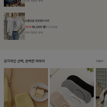
리뷰 카운트 영역
캣시어서커 버튼카라원피스+벨트SET
16%
79,900
원
95,100원
리뷰 카운트 영역
감각적인 선택, 완벽한 마무리
더보기