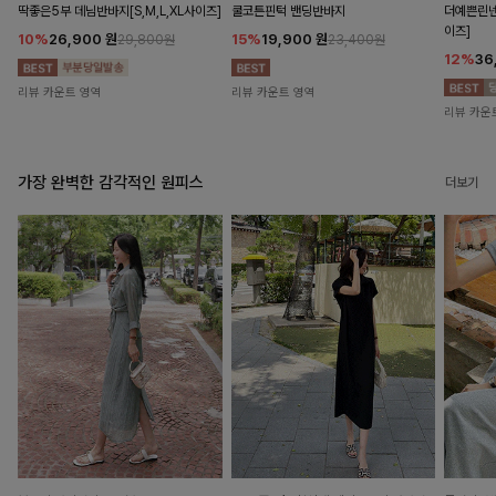
딱좋은5부 데님반바지[S,M,L,XL사이즈]
쿨코튼핀턱 밴딩반바지
더예쁜린넨
이즈]
10%
26,900
원
15%
19,900
원
29,800원
23,400원
12%
36
리뷰 카운트 영역
리뷰 카운트 영역
리뷰 카운
가장 완벽한 감각적인 원피스
더보기