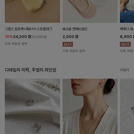
뽀소옹 면메쉬덧신
그렌스 토트백+파우치+스트랩SET
케루디 자
2,000
원
10%
24,300
원
8,900
26,900원
리뷰 카운트 영역
리뷰 카운트 영역
리뷰 카운
디테일의 미학, 주얼리 라인업
더보기