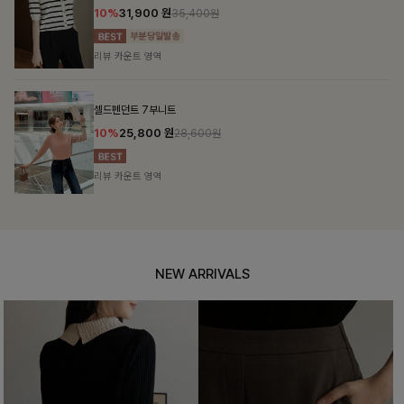
10%
31,900
원
35,400원
리뷰 카운트 영역
셀드펜던트 7부니트
10%
25,800
원
28,600원
리뷰 카운트 영역
NEW ARRIVALS