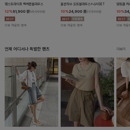
댕스트라이프 백버튼블라우스
율븐자수 도트블라우스+나시SET
덤링클 카
12%
51,900
원
10%
24,900
원
10%
34
58,900원
27,600원
리뷰 카운트 영역
리뷰 카운트 영역
리뷰 카운
언제 어디서나 특별한 팬츠
더보기