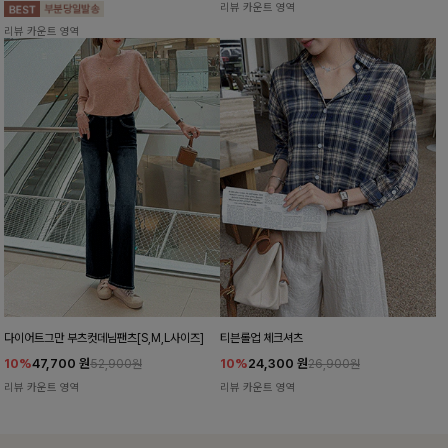
리뷰 카운트 영역
리뷰 카운트 영역
다이어트그만 부츠컷데님팬츠[S,M,L사이즈]
티븐롤업 체크셔츠
10%
47,700
원
10%
24,300
원
52,900원
26,900원
리뷰 카운트 영역
리뷰 카운트 영역