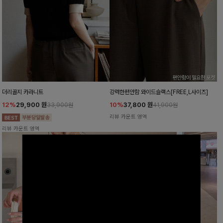
더리골지 카라니트
강력한편안함 와이드슬랙스[FREE,L사이즈]
12%
29,900
원
10%
37,800
원
33,900원
41,900원
리뷰 카운트 영역
리뷰 카운트 영역