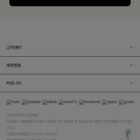
고객센터
계좌번호
커뮤니티
(주)클릭앤퍼니/김예중
02880 서울특별시 성북구 성북로 49 (성북동, 운석빌딩) 운석빌딩 5층(반품주소가 아닙
니다.)
사업자 등록번호 209-81-43420