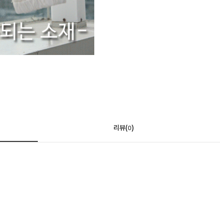
리뷰(
)
0