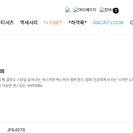
0
티셔츠
액세서리
1+1/SET
*하객룩*
VACAY LOOK
점퍼
 툭 걸쳐도 스타일 살아나는, 바스락한 텍스처의 썸머 윈드 점퍼! 은은하게 비치는 시어한 
지 가능한 센스있는 아우터예요
JP84976