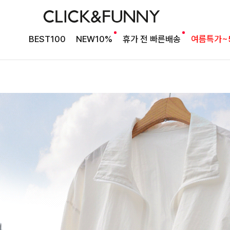
BEST100
NEW10%
휴가 전 빠른배송
여름특가~