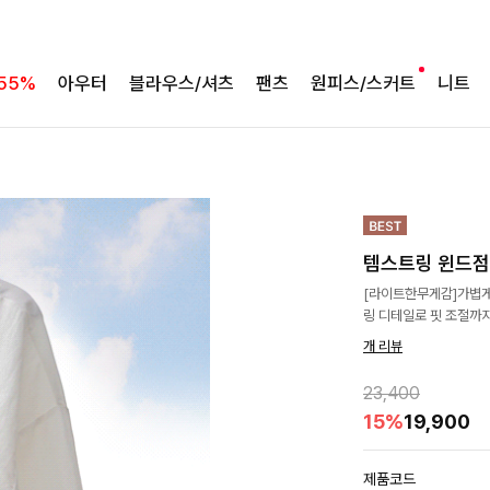
55%
아우터
블라우스/셔츠
팬츠
원피스/스커트
니트
템스트링 윈드
[라이트한무게감]가볍게
링 디테일로 핏 조절까
개 리뷰
23,400
15%
19,900
제품코드