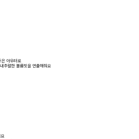
좋은 아우터로
 내추럴한 볼륨핏을 연출해줘요
려요