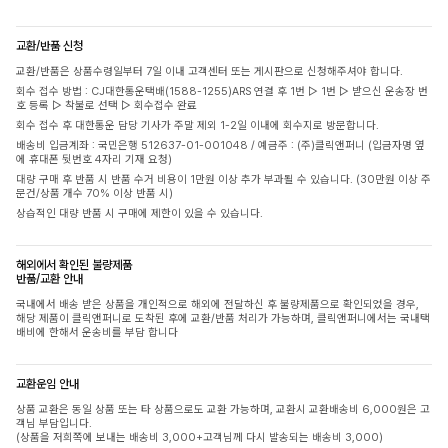
교환/반품 신청
교환/반품은 상품수령일부터 7일 이내 고객센터 또는 게시판으로 신청해주셔야 합니다.
회수 접수 방법 : CJ대한통운택배(1588-1255)ARS 연결 후 1번 ▷ 1번 ▷ 받으신 운송장 번
호 등록 ▷ 착불로 선택 ▷ 회수접수 완료
회수 접수 후 대한통운 담당 기사가 주말 제외 1-2일 이내에 회수지로 방문합니다.
배송비 입금계좌 : 국민은행 512637-01-001048 / 예금주 : (주)클릭앤퍼니 (입금자명 옆
에 휴대폰 뒷번호 4자리 기재 요청)
대량 구매 후 반품 시 반품 수거 비용이 1만원 이상 추가 부과될 수 있습니다. (30만원 이상 주
문건/상품 개수 70% 이상 반품 시)
상습적인 대량 반품 시 구매에 제한이 있을 수 있습니다.
해외에서 확인된 불량제품
반품/교환 안내
국내에서 배송 받은 상품을 개인적으로 해외에 전달하신 후 불량제품으로 확인되었을 경우,
해당 제품이 클릭앤퍼니로 도착된 후에 교환/반품 처리가 가능하며, 클릭앤퍼니에서는 국내택
배비에 한해서 운송비를 부담 합니다
교환운임 안내
상품 교환은 동일 상품 또는 타 상품으로도 교환 가능하며, 교환시 교환배송비 6,000원은 고
객님 부담입니다.
(상품을 저희쪽에 보내는 배송비 3,000+고객님께 다시 발송되는 배송비 3,000)