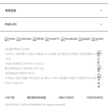
계좌번호
커뮤니티
(주)클릭앤퍼니/김예중
02880 서울특별시 성북구 성북로 49 (성북동, 운석빌딩) 운석빌딩 5층(반품주소가 아닙
니다.)
사업자 등록번호 209-81-43420
통신판매업신고 서울성북-0073호
개인정보관리책임자 박수미
고객님은 안전거래를 위해 현금으로 결제 시 저희 소핑몰에 가입한 구매안전서비스를 이용
하실 수 있습니다.
이용약관
개인정보처리방침
제휴/도매문의
사업자정보확인
COPYRIGHT (c)CLICKNFUNNY. All rights reserved.