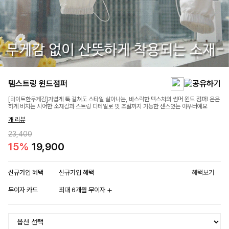
템스트링 윈드점퍼
[라이트한무게감]가볍게 툭 걸쳐도 스타일 살아나는, 바스락한 텍스처의 썸머 윈드 점퍼! 은은
하게 비치는 시어한 소재감과 스트링 디테일로 핏 조절까지 가능한 센스있는 아우터예요
개 리뷰
23,400
15%
19,900
신규가입 혜택
신규가입 혜택
혜택보기
무이자 카드
최대 6개월 무이자