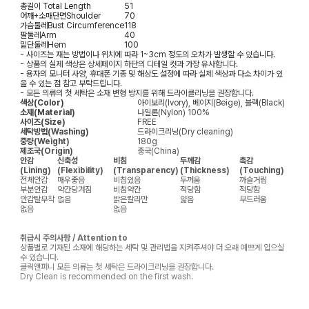
총길이
Total Length
51
어깨+소매단면
Shoulder
70
가슴둘레
Bust Circumference
118
팔둘레
Arm
40
밑단둘레
Hem
100
- 사이즈는 재는 방법이나 위치에 따라 1~3cm 정도의 오차가 발생할 수 있습니다.
- 상품의 실제 색상은 상세페이지 하단의 디테일 컷과 가장 유사합니다.
- 용자의 모니터 사양, 휴대폰 기종 및 해상도 설정에 따라 실제 색상과 다소 차이가 있
을 수 있는 점 참고 부탁드립니다.
- 모든 의류의 첫 세탁은 소재 변형 방지를 위해 드라이클리닝을 권장합니다.
색상(Color)
아이보리(Ivory), 베이지(Beige), 블랙(Black)
소재(Material)
나일론(Nylon) 100%
사이즈(Size)
FREE
세탁방법(Washing)
드라이크리닝(Dry cleaning)
중량(Weight)
180g
제조국(Origin)
중국(China)
안감
신축성
비침
두께감
촉감
(Lining)
(Flexibility)
(Transparency)
(Thickness)
(Touching)
전체안감
매우좋음
비침있음
두꺼움
까슬거림
부분안감
약간당겨짐
비침약간
적당함
적당함
안감탈부착
없음
밝은칼라만
얇음
부드러움
없음
없음
취급시 주의사항 / Attention to
상품별로 기재된 소재에 해당하는 세탁 및 관리법을 지켜주셔야 더 오래 예쁘게 입으실
수 있습니다.
클릭앤퍼니 모든 의류는 첫 세탁은 드라이크리닝을 권장합니다.
Dry Clean is recommended on the first wash.