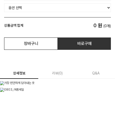
0
원
상품금액 합계
(
0
개)
장바구니
바로구매
상세정보
리뷰
(
0
)
Q&A