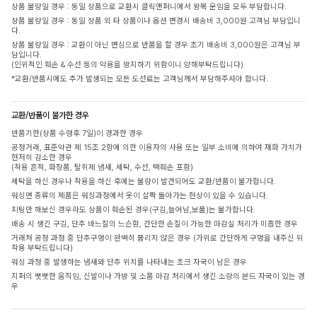
상품 불량일 경우 : 동일 상품으로 교환시 클릭앤퍼니에서 왕복 운임을 모두 부담합니다.
상품 불량일 경우 : 동일 상품 외 타 상품이나 옵션 변경시 배송비 3,000원 고객님 부담입니
다.
상품 불량일 경우 : 교환이 아닌 변심으로 반품을 할 경우 초기 배송비 3,000원은 고객님 부
담입니다.
(인위적인 훼손 & 수선 등의 악용을 방지하기 위함이니 양해부탁드립니다)
*교환/반품시에도 추가 발생되는 모든 도선료는 고객님께서 부담해주셔야 합니다.
교환/반품이 불가한 경우
반품기한(상품 수령후 7일)이 경과한 경우
공정거래, 표준약관 제 15조 2항에 의한 이용자의 사용 또는 일부 소비에 의하여 재화 가치가
현저히 감소한 경우
(착용 흔적, 화장품, 탈취제 냄새, 세탁, 수선, 택훼손 포함)
세탁을 하신 경우나 착용을 하신 후에는 불량이 발견되어도 교환/반품이 불가합니다.
워싱면 종류의 제품은 워싱과정에서 옷이 살짝 돌아가는 현상이 있을 수 있습니다.
피팅만 해보신 경우라도 상품이 훼손된 경우(구김,늘어남,보풀)는 불가합니다.
배송 시 생긴 구김, 단추 바느질의 느슨함, 간단한 손질이 가능한 마감실 처리가 미흡한 경우
거래처 공정 과정 중 단추구멍이 완벽히 뚫리지 않은 경우 (가위로 간단하게 구멍을 내주신 뒤
착용 부탁드립니다)
워싱 과정 중 발생하는 냄새와 단추 위치를 나타내는 초크 자국이 남은 경우
지퍼의 뻣뻣한 움직임, 신발이나 가방 및 소품 마감 처리에서 생긴 소량의 본드 자국이 있는 경
우