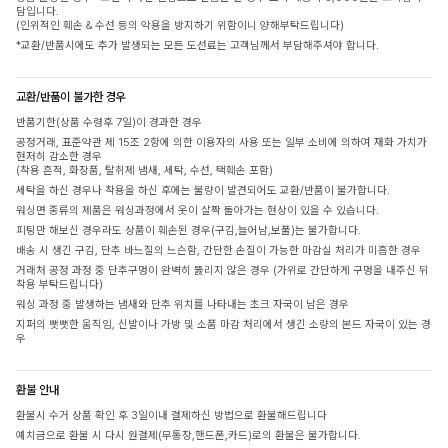
담입니다.
(인위적인 훼손 & 수선 등의 악용을 방지하기 위함이니 양해부탁드립니다)
*교환/반품시에도 추가 발생되는 모든 도선료는 고객님께서 부담해주셔야 합니다.
교환/반품이 불가한 경우
반품기한(상품 수령후 7일)이 경과한 경우
공정거래, 표준약관 제 15조 2항에 의한 이용자의 사용 또는 일부 소비에 의하여 재화 가치가
현저히 감소한 경우
(착용 흔적, 화장품, 탈취제 냄새, 세탁, 수선, 택훼손 포함)
세탁을 하신 경우나 착용을 하신 후에는 불량이 발견되어도 교환/반품이 불가합니다.
워싱면 종류의 제품은 워싱과정에서 옷이 살짝 돌아가는 현상이 있을 수 있습니다.
피팅만 해보신 경우라도 상품이 훼손된 경우(구김,늘어남,보풀)는 불가합니다.
배송 시 생긴 구김, 단추 바느질의 느슨함, 간단한 손질이 가능한 마감실 처리가 미흡한 경우
거래처 공정 과정 중 단추구멍이 완벽히 뚫리지 않은 경우 (가위로 간단하게 구멍을 내주신 뒤
착용 부탁드립니다)
워싱 과정 중 발생하는 냄새와 단추 위치를 나타내는 초크 자국이 남은 경우
지퍼의 뻣뻣한 움직임, 신발이나 가방 및 소품 마감 처리에서 생긴 소량의 본드 자국이 있는 경
우
환불 안내
환불시 수거 상품 확인 후 3일이내 결제하신 방법으로 환불해드립니다
예치금으로 환불 시 다시 원결제(무통장,핸드폰,카드)로의 환불은 불가합니다.