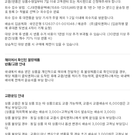
교환/반품은 상품수령일부터 7일 이내 고객센터 또는 게시판으로 신청해주셔야 합니다.
회수 접수 방법 : CJ대한통운택배(1588-1255)ARS 연결 후 1번 ▷ 1번 ▷ 받으신 운송장 번
호 등록 ▷ 착불로 선택 ▷ 회수접수 완료
회수 접수 후 대한통운 담당 기사가 주말 제외 1-2일 이내에 회수지로 방문합니다.
배송비 입금계좌 : 국민은행 512637-01-001048 / 예금주 : (주)클릭앤퍼니 (입금자명 옆
에 휴대폰 뒷번호 4자리 기재 요청)
대량 구매 후 반품 시 반품 수거 비용이 1만원 이상 추가 부과될 수 있습니다. (30만원 이상 주
문건/상품 개수 70% 이상 반품 시)
상습적인 대량 반품 시 구매에 제한이 있을 수 있습니다.
해외에서 확인된 불량제품
반품/교환 안내
국내에서 배송 받은 상품을 개인적으로 해외에 전달하신 후 불량제품으로 확인되었을 경우,
해당 제품이 클릭앤퍼니로 도착된 후에 교환/반품 처리가 가능하며, 클릭앤퍼니에서는 국내택
배비에 한해서 운송비를 부담 합니다
교환운임 안내
상품 교환은 동일 상품 또는 타 상품으로도 교환 가능하며, 교환시 교환배송비 6,000원은 고
객님 부담입니다.
(상품을 저희쪽에 보내는 배송비 3,000+고객님께 다시 발송되는 배송비 3,000)
상품 불량일 경우 : 동일 상품으로 교환시 클릭앤퍼니에서 왕복 운임을 모두 부담합니다.
상품 불량일 경우 : 동일 상품 외 타 상품이나 옵션 변경시 배송비 3,000원 고객님 부담입니
다.
상품 불량일 경우 : 교환이 아닌 변심으로 반품을 할 경우 초기 배송비 3,000원은 고객님 부