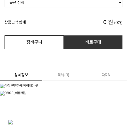
0
원
상품금액 합계
(
0
개)
장바구니
바로구매
상세정보
리뷰
(
0
)
Q&A