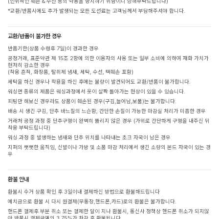
(인위적인 훼손 & 수선 등의 악용을 방지하기 위함이니 양해부탁드립니다)
*교환/반품시에도 추가 발생되는 모든 도선료는 고객님께서 부담해주셔야 합니다.
교환/반품이 불가한 경우
반품기한(상품 수령후 7일)이 경과한 경우
공정거래, 표준약관 제 15조 2항에 의한 이용자의 사용 또는 일부 소비에 의하여 재화 가치가
현저히 감소한 경우
(착용 흔적, 화장품, 탈취제 냄새, 세탁, 수선, 택훼손 포함)
세탁을 하신 경우나 착용을 하신 후에는 불량이 발견되어도 교환/반품이 불가합니다.
워싱면 종류의 제품은 워싱과정에서 옷이 살짝 돌아가는 현상이 있을 수 있습니다.
피팅만 해보신 경우라도 상품이 훼손된 경우(구김,늘어남,보풀)는 불가합니다.
배송 시 생긴 구김, 단추 바느질의 느슨함, 간단한 손질이 가능한 마감실 처리가 미흡한 경우
거래처 공정 과정 중 단추구멍이 완벽히 뚫리지 않은 경우 (가위로 간단하게 구멍을 내주신 뒤
착용 부탁드립니다)
워싱 과정 중 발생하는 냄새와 단추 위치를 나타내는 초크 자국이 남은 경우
지퍼의 뻣뻣한 움직임, 신발이나 가방 및 소품 마감 처리에서 생긴 소량의 본드 자국이 있는 경
우
환불 안내
환불시 수거 상품 확인 후 3일이내 결제하신 방법으로 환불해드립니다
예치금으로 환불 시 다시 원결제(무통장,핸드폰,카드)로의 환불은 불가합니다.
핸드폰 결제후 부분 취소 또는 결제한 달이 지나 환불시, 통신사 정책상 핸드폰 취소가 되지않
아 반품시 결제금액의 3.75%가 차감 후 환불됩니다.