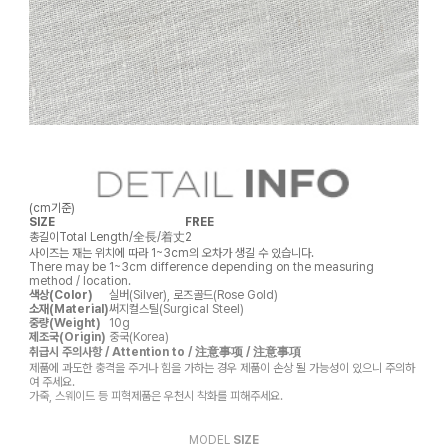
(cm기준)
SIZE
FREE
총길이
Total Length/全長/着丈
2
사이즈는 재는 위치에 따라 1~3cm의 오차가 생길 수 있습니다.
There may be 1~3cm difference depending on the measuring
method / location.
색상(Color)
실버(Silver), 로즈골드(Rose Gold)
소재(Material)
써지컬스틸(Surgical Steel)
중량(Weight)
10g
제조국(Origin)
중국(Korea)
취급시 주의사항 / Attention to / 注意事项 / 注意事項
제품에 과도한 충격을 주거나 힘을 가하는 경우 제품이 손상 될 가능성이 있으니 주의하
여 주세요.
가죽, 스웨이드 등 피혁제품은 우천시 착화를 피해주세요.
MODEL
SIZE