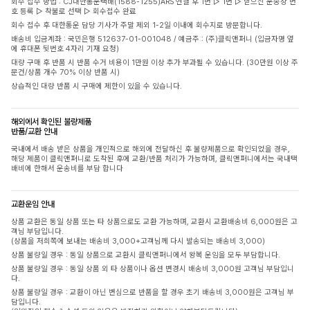
회수 접수 방법 : CJ대한통운택배(1588-1255)ARS 연결 후 1번 ▷ 1번 ▷ 받으신 운송장 번
호 등록 ▷ 착불로 선택 ▷ 회수접수 완료
회수 접수 후 대한통운 담당 기사가 주말 제외 1-2일 이내에 회수지로 방문합니다.
배송비 입금계좌 : 국민은행 512637-01-001048 / 예금주 : (주)클릭앤퍼니 (입금자명 옆
에 휴대폰 뒷번호 4자리 기재 요청)
대량 구매 후 반품 시 반품 수거 비용이 1만원 이상 추가 부과될 수 있습니다. (30만원 이상 주
문건/상품 개수 70% 이상 반품 시)
상습적인 대량 반품 시 구매에 제한이 있을 수 있습니다.
해외에서 확인된 불량제품
반품/교환 안내
국내에서 배송 받은 상품을 개인적으로 해외에 전달하신 후 불량제품으로 확인되었을 경우,
해당 제품이 클릭앤퍼니로 도착된 후에 교환/반품 처리가 가능하며, 클릭앤퍼니에서는 국내택
배비에 한해서 운송비를 부담 합니다
교환운임 안내
상품 교환은 동일 상품 또는 타 상품으로도 교환 가능하며, 교환시 교환배송비 6,000원은 고
객님 부담입니다.
(상품을 저희쪽에 보내는 배송비 3,000+고객님께 다시 발송되는 배송비 3,000)
상품 불량일 경우 : 동일 상품으로 교환시 클릭앤퍼니에서 왕복 운임을 모두 부담합니다.
상품 불량일 경우 : 동일 상품 외 타 상품이나 옵션 변경시 배송비 3,000원 고객님 부담입니
다.
상품 불량일 경우 : 교환이 아닌 변심으로 반품을 할 경우 초기 배송비 3,000원은 고객님 부
담입니다.