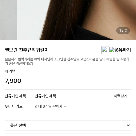
1
/
2
젤브린 진주큐빅귀걸이
은은하게 반짝거리는 큐빅 디자인에 조그만한 진주알로 고급스러움을 담아 특별한 날 착용하
기 좋은 귀걸이에요:)
개 리뷰
7,900
신규가입 혜택
신규가입 혜택
혜택보기
무이자 카드
최대 6개월 무이자