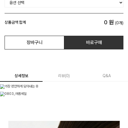
0
원
상품금액 합계
(
0
개)
장바구니
바로구매
상세정보
리뷰
(
0
)
Q&A