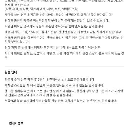
공정거래, 표준약관 제 15조 2항에 의한 이용자의 사용 또는 일부 소비에 의하여 재화 가치가
현저히 감소한 경우
(착용 흔적, 화장품, 탈취제 냄새, 세탁, 수선, 택훼손 포함)
세탁을 하신 경우나 착용을 하신 후에는 불량이 발견되어도 교환/반품이 불가합니다.
워싱면 종류의 제품은 워싱과정에서 옷이 살짝 돌아가는 현상이 있을 수 있습니다.
피팅만 해보신 경우라도 상품이 훼손된 경우(구김,늘어남,보풀)는 불가합니다.
배송 시 생긴 구김, 단추 바느질의 느슨함, 간단한 손질이 가능한 마감실 처리가 미흡한 경우
거래처 공정 과정 중 단추구멍이 완벽히 뚫리지 않은 경우 (가위로 간단하게 구멍을 내주신 뒤
착용 부탁드립니다)
워싱 과정 중 발생하는 냄새와 단추 위치를 나타내는 초크 자국이 남은 경우
지퍼의 뻣뻣한 움직임, 신발이나 가방 및 소품 마감 처리에서 생긴 소량의 본드 자국이 있는 경
우
환불 안내
환불시 수거 상품 확인 후 3일이내 결제하신 방법으로 환불해드립니다
예치금으로 환불 시 다시 원결제(무통장,핸드폰,카드)로의 환불은 불가합니다.
핸드폰 결제후 부분 취소 또는 결제한 달이 지나 환불시, 통신사 정책상 핸드폰 취소가 되지않
아 반품시 결제금액의 3.75%가 차감 후 환불됩니다.
적립금과 복합 결제하여 주문하였을 경우 환불 요청시 적립금이 우선적으로 환원됩니다.
판매자정보