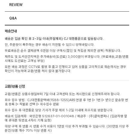
REVIEW
Q&A
배송안내
배송은 입금 확인 후 2~3일 이내(주말제외) CJ 대한통운으로 발송됩니다.
단, 주문량이 폭주하는 경우 배송이 지연될 수 있으니 양해바랍니다.
무료배송은 순수 결제금액 6만원 이상 구매시(할인 및 적립금 제외한 금액) 적용됩니다.
제주도 및 도서산간지역은 추가배송비(도선료) 3,000원이 부과됩니다. (무료배송,교환/반품
시에도 도선료는 고객님 부담)
모든 배송 과정은 CCTV로 촬영 후 출고 진행되고 있어 상품을 고의적으로 훼손하시는 경우
확인이 가능하며 교환/반품 처리 절대 불가합니다.
교환/반품 신청
교환/반품은 상품수령일부터 7일 이내 고객센터 또는 게시판으로 신청해주셔야 합니다.
회수 접수 방법 : CJ대한통운택배(1588-1255)ARS 연결 후 1번 ▷ 1번 ▷ 받으신 운송장 번
호 등록 ▷ 착불로 선택 ▷ 회수접수 완료
회수 접수 후 대한통운 담당 기사가 주말 제외 1-2일 이내에 회수지로 방문합니다.
배송비 입금계좌 : 국민은행 512637-01-001048 / 예금주 : (주)클릭앤퍼니 (입금자명 옆
에 휴대폰 뒷번호 4자리 기재 요청)
대량 구매 후 반품 시 반품 수거 비용이 1만원 이상 추가 부과될 수 있습니다. (30만원 이상 주
문건/상품 개수 70% 이상 반품 시)