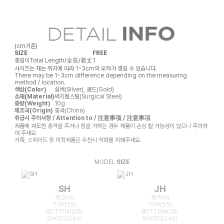
(cm기준)
SIZE
FREE
총길이
Total Length/全長/着丈
1
사이즈는 재는 위치에 따라 1~3cm의 오차가 생길 수 있습니다.
There may be 1~3cm difference depending on the measuring
method / location.
색상(Color)
실버(Silver), 골드(Gold)
소재(Material)
써지컬스틸(Surgical Steel)
중량(Weight)
10g
제조국(Origin)
중국(China)
취급시 주의사항 / Attention to / 注意事项 / 注意事項
제품에 과도한 충격을 주거나 힘을 가하는 경우 제품이 손상 될 가능성이 있으니 주의하
여 주세요.
가죽, 스웨이드 등 피혁제품은 우천시 착화를 피해주세요.
MODEL
SIZE
SH
JH
163cm
167cm
TOP(55)
TOP(55)
BOTTOM(26)
BOTTOM(26)
SHOES(240)
SHOES(240)