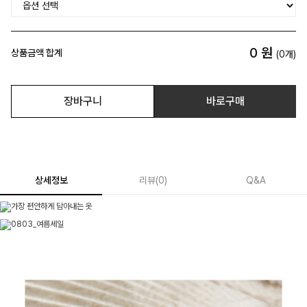
0
원
상품금액 합계
(
0
개)
장바구니
바로구매
상세정보
리뷰
(
0
)
Q&A