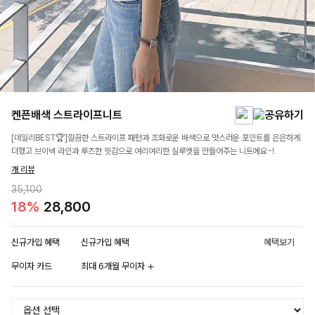
켄픈배색 스트라이프니트
[데일리BEST🏆]깔끔한 스트라이프 패턴과 조화로운 배색으로 멋스러운 포인트를 은은하게
더했고 브이넥 라인과 루즈한 핏감으로 여리여리한 실루엣을 만들어주는 니트에요~!
개 리뷰
35,100
18%
28,800
신규가입 혜택
신규가입 혜택
혜택보기
무이자 카드
최대 6개월 무이자