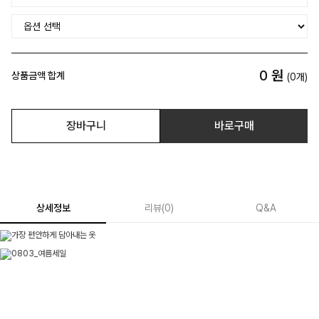
0
원
상품금액 합계
(
0
개)
장바구니
바로구매
상세정보
리뷰
(
0
)
Q&A