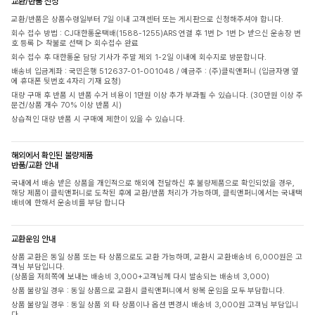
교환/반품 신청
교환/반품은 상품수령일부터 7일 이내 고객센터 또는 게시판으로 신청해주셔야 합니다.
회수 접수 방법 : CJ대한통운택배(1588-1255)ARS 연결 후 1번 ▷ 1번 ▷ 받으신 운송장 번
호 등록 ▷ 착불로 선택 ▷ 회수접수 완료
회수 접수 후 대한통운 담당 기사가 주말 제외 1-2일 이내에 회수지로 방문합니다.
배송비 입금계좌 : 국민은행 512637-01-001048 / 예금주 : (주)클릭앤퍼니 (입금자명 옆
에 휴대폰 뒷번호 4자리 기재 요청)
대량 구매 후 반품 시 반품 수거 비용이 1만원 이상 추가 부과될 수 있습니다. (30만원 이상 주
문건/상품 개수 70% 이상 반품 시)
상습적인 대량 반품 시 구매에 제한이 있을 수 있습니다.
해외에서 확인된 불량제품
반품/교환 안내
국내에서 배송 받은 상품을 개인적으로 해외에 전달하신 후 불량제품으로 확인되었을 경우,
해당 제품이 클릭앤퍼니로 도착된 후에 교환/반품 처리가 가능하며, 클릭앤퍼니에서는 국내택
배비에 한해서 운송비를 부담 합니다
교환운임 안내
상품 교환은 동일 상품 또는 타 상품으로도 교환 가능하며, 교환시 교환배송비 6,000원은 고
객님 부담입니다.
(상품을 저희쪽에 보내는 배송비 3,000+고객님께 다시 발송되는 배송비 3,000)
상품 불량일 경우 : 동일 상품으로 교환시 클릭앤퍼니에서 왕복 운임을 모두 부담합니다.
상품 불량일 경우 : 동일 상품 외 타 상품이나 옵션 변경시 배송비 3,000원 고객님 부담입니
다.