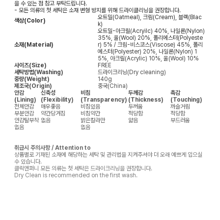
을 수 있는 점 참고 부탁드립니다.
- 모든 의류의 첫 세탁은 소재 변형 방지를 위해 드라이클리닝을 권장합니다.
오트밀(Oatmeal), 크림(Cream), 블랙(Blac
색상(Color)
k)
오트밀-아크릴(Acryilc) 40%, 나일론(Nylon)
35%, 울(Wool) 20%, 폴리에스터(Polyeste
소재(Material)
r) 5% / 크림-비스코스(Viscose) 45%, 폴리
에스터(Polyester) 20%, 나일론(Nylon) 1
5%, 아크릴(Acrylic) 10%, 울(Wool) 10%
사이즈(Size)
FREE
세탁방법(Washing)
드라이크리닝(Dry cleaning)
중량(Weight)
140g
제조국(Origin)
중국(China)
안감
신축성
비침
두께감
촉감
(Lining)
(Flexibility)
(Transparency)
(Thickness)
(Touching)
전체안감
매우좋음
비침있음
두꺼움
까슬거림
부분안감
약간당겨짐
비침약간
적당함
적당함
안감탈부착
없음
밝은칼라만
얇음
부드러움
없음
없음
취급시 주의사항 / Attention to
상품별로 기재된 소재에 해당하는 세탁 및 관리법을 지켜주셔야 더 오래 예쁘게 입으실
수 있습니다.
클릭앤퍼니 모든 의류는 첫 세탁은 드라이크리닝을 권장합니다.
Dry Clean is recommended on the first wash.