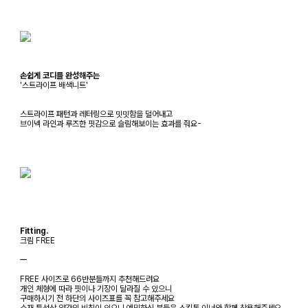
손쉽게 코디를 완성해주는
'스트라이프 배색니트'
스트라이프 패턴과 레터링으로 밋밋함을 덜어내고
브이넥 라인과 루즈한 핏감으로 슬림해보이는 효과를 줘요-
Fitting.
크림 FREE
ㅡ
FREE 사이즈로 66반분들까지 추천해드려요
개인 체형에 따라 핏이나 기장이 달라질 수 있으니
구매하시기 전 하단의 사이즈표를 꼭 참고해주세요
소재 특성상 약간의 비침이 있으니 예민하신 분들은 스킨톤 이너와 함께 착용해주세요