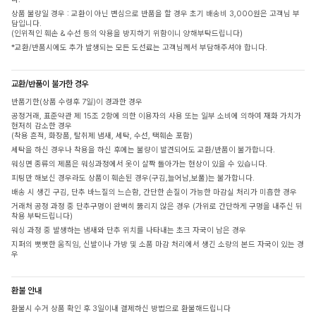
상품 불량일 경우 : 교환이 아닌 변심으로 반품을 할 경우 초기 배송비 3,000원은 고객님 부
담입니다.
(인위적인 훼손 & 수선 등의 악용을 방지하기 위함이니 양해부탁드립니다)
*교환/반품시에도 추가 발생되는 모든 도선료는 고객님께서 부담해주셔야 합니다.
교환/반품이 불가한 경우
반품기한(상품 수령후 7일)이 경과한 경우
공정거래, 표준약관 제 15조 2항에 의한 이용자의 사용 또는 일부 소비에 의하여 재화 가치가
현저히 감소한 경우
(착용 흔적, 화장품, 탈취제 냄새, 세탁, 수선, 택훼손 포함)
세탁을 하신 경우나 착용을 하신 후에는 불량이 발견되어도 교환/반품이 불가합니다.
워싱면 종류의 제품은 워싱과정에서 옷이 살짝 돌아가는 현상이 있을 수 있습니다.
피팅만 해보신 경우라도 상품이 훼손된 경우(구김,늘어남,보풀)는 불가합니다.
배송 시 생긴 구김, 단추 바느질의 느슨함, 간단한 손질이 가능한 마감실 처리가 미흡한 경우
거래처 공정 과정 중 단추구멍이 완벽히 뚫리지 않은 경우 (가위로 간단하게 구멍을 내주신 뒤
착용 부탁드립니다)
워싱 과정 중 발생하는 냄새와 단추 위치를 나타내는 초크 자국이 남은 경우
지퍼의 뻣뻣한 움직임, 신발이나 가방 및 소품 마감 처리에서 생긴 소량의 본드 자국이 있는 경
우
환불 안내
환불시 수거 상품 확인 후 3일이내 결제하신 방법으로 환불해드립니다