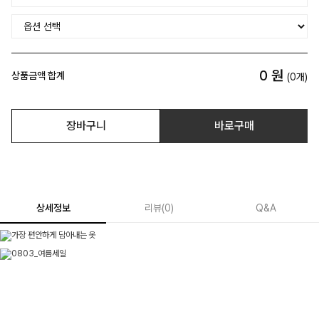
0
원
상품금액 합계
(
0
개)
장바구니
바로구매
상세정보
리뷰
(
0
)
Q&A