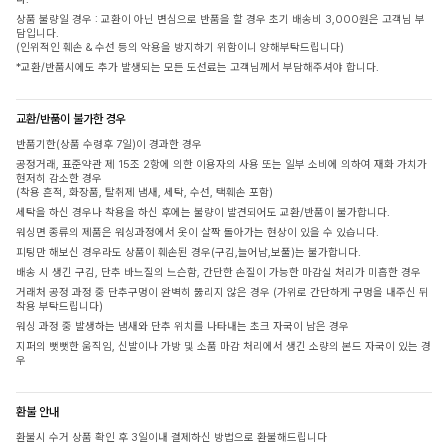
상품 불량일 경우 : 교환이 아닌 변심으로 반품을 할 경우 초기 배송비 3,000원은 고객님 부
담입니다.
(인위적인 훼손 & 수선 등의 악용을 방지하기 위함이니 양해부탁드립니다)
*교환/반품시에도 추가 발생되는 모든 도선료는 고객님께서 부담해주셔야 합니다.
교환/반품이 불가한 경우
반품기한(상품 수령후 7일)이 경과한 경우
공정거래, 표준약관 제 15조 2항에 의한 이용자의 사용 또는 일부 소비에 의하여 재화 가치가
현저히 감소한 경우
(착용 흔적, 화장품, 탈취제 냄새, 세탁, 수선, 택훼손 포함)
세탁을 하신 경우나 착용을 하신 후에는 불량이 발견되어도 교환/반품이 불가합니다.
워싱면 종류의 제품은 워싱과정에서 옷이 살짝 돌아가는 현상이 있을 수 있습니다.
피팅만 해보신 경우라도 상품이 훼손된 경우(구김,늘어남,보풀)는 불가합니다.
배송 시 생긴 구김, 단추 바느질의 느슨함, 간단한 손질이 가능한 마감실 처리가 미흡한 경우
거래처 공정 과정 중 단추구멍이 완벽히 뚫리지 않은 경우 (가위로 간단하게 구멍을 내주신 뒤
착용 부탁드립니다)
워싱 과정 중 발생하는 냄새와 단추 위치를 나타내는 초크 자국이 남은 경우
지퍼의 뻣뻣한 움직임, 신발이나 가방 및 소품 마감 처리에서 생긴 소량의 본드 자국이 있는 경
우
환불 안내
환불시 수거 상품 확인 후 3일이내 결제하신 방법으로 환불해드립니다