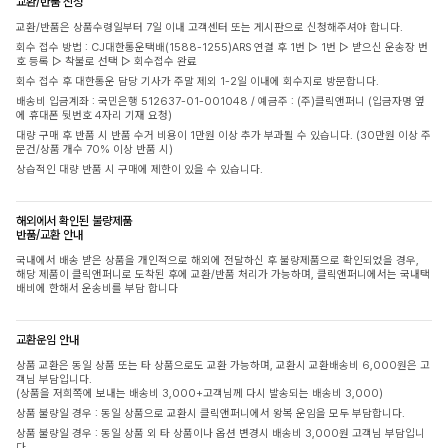
교환/반품 신청
교환/반품은 상품수령일부터 7일 이내 고객센터 또는 게시판으로 신청해주셔야 합니다.
회수 접수 방법 : CJ대한통운택배(1588-1255)ARS 연결 후 1번 ▷ 1번 ▷ 받으신 운송장 번
호 등록 ▷ 착불로 선택 ▷ 회수접수 완료
회수 접수 후 대한통운 담당 기사가 주말 제외 1-2일 이내에 회수지로 방문합니다.
배송비 입금계좌 : 국민은행 512637-01-001048 / 예금주 : (주)클릭앤퍼니 (입금자명 옆
에 휴대폰 뒷번호 4자리 기재 요청)
대량 구매 후 반품 시 반품 수거 비용이 1만원 이상 추가 부과될 수 있습니다. (30만원 이상 주
문건/상품 개수 70% 이상 반품 시)
상습적인 대량 반품 시 구매에 제한이 있을 수 있습니다.
해외에서 확인된 불량제품
반품/교환 안내
국내에서 배송 받은 상품을 개인적으로 해외에 전달하신 후 불량제품으로 확인되었을 경우,
해당 제품이 클릭앤퍼니로 도착된 후에 교환/반품 처리가 가능하며, 클릭앤퍼니에서는 국내택
배비에 한해서 운송비를 부담 합니다
교환운임 안내
상품 교환은 동일 상품 또는 타 상품으로도 교환 가능하며, 교환시 교환배송비 6,000원은 고
객님 부담입니다.
(상품을 저희쪽에 보내는 배송비 3,000+고객님께 다시 발송되는 배송비 3,000)
상품 불량일 경우 : 동일 상품으로 교환시 클릭앤퍼니에서 왕복 운임을 모두 부담합니다.
상품 불량일 경우 : 동일 상품 외 타 상품이나 옵션 변경시 배송비 3,000원 고객님 부담입니
다.