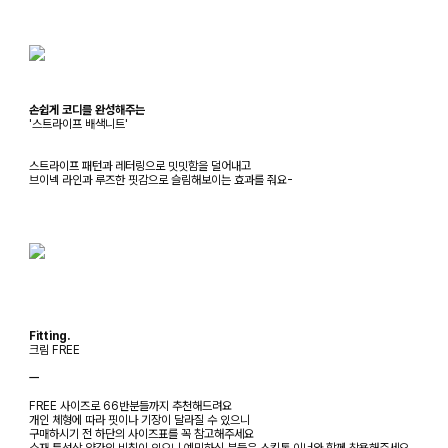
손쉽게 코디를 완성해주는
'스트라이프 배색니트'
스트라이프 패턴과 레터링으로 밋밋함을 덜어내고
브이넥 라인과 루즈한 핏감으로 슬림해보이는 효과를 줘요-
Fitting.
크림 FREE
ㅡ
FREE 사이즈로 66반분들까지 추천해드려요
개인 체형에 따라 핏이나 기장이 달라질 수 있으니
구매하시기 전 하단의 사이즈표를 꼭 참고해주세요
소재 특성상 약간의 비침이 있으니 예민하신 분들은 스킨톤 이너와 함께 착용해주세요