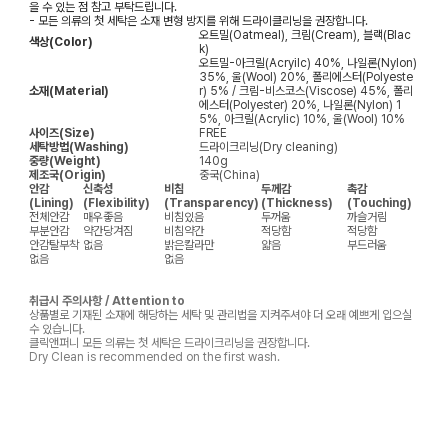
을 수 있는 점 참고 부탁드립니다.
- 모든 의류의 첫 세탁은 소재 변형 방지를 위해 드라이클리닝을 권장합니다.
오트밀(Oatmeal), 크림(Cream), 블랙(Blac
색상(Color)
k)
오트밀-아크릴(Acryilc) 40%, 나일론(Nylon)
35%, 울(Wool) 20%, 폴리에스터(Polyeste
소재(Material)
r) 5% / 크림-비스코스(Viscose) 45%, 폴리
에스터(Polyester) 20%, 나일론(Nylon) 1
5%, 아크릴(Acrylic) 10%, 울(Wool) 10%
사이즈(Size)
FREE
세탁방법(Washing)
드라이크리닝(Dry cleaning)
중량(Weight)
140g
제조국(Origin)
중국(China)
안감
신축성
비침
두께감
촉감
(Lining)
(Flexibility)
(Transparency)
(Thickness)
(Touching)
전체안감
매우좋음
비침있음
두꺼움
까슬거림
부분안감
약간당겨짐
비침약간
적당함
적당함
안감탈부착
없음
밝은칼라만
얇음
부드러움
없음
없음
취급시 주의사항 / Attention to
상품별로 기재된 소재에 해당하는 세탁 및 관리법을 지켜주셔야 더 오래 예쁘게 입으실
수 있습니다.
클릭앤퍼니 모든 의류는 첫 세탁은 드라이크리닝을 권장합니다.
Dry Clean is recommended on the first wash.