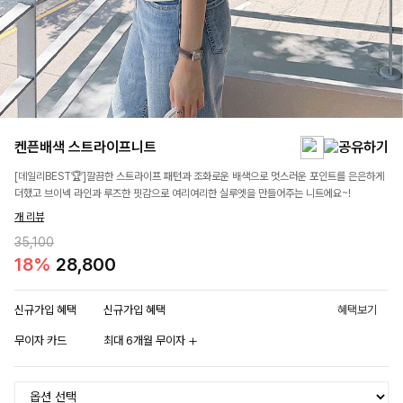
켄픈배색 스트라이프니트
[데일리BEST🏆]깔끔한 스트라이프 패턴과 조화로운 배색으로 멋스러운 포인트를 은은하게
더했고 브이넥 라인과 루즈한 핏감으로 여리여리한 실루엣을 만들어주는 니트에요~!
개 리뷰
35,100
18%
28,800
신규가입 혜택
신규가입 혜택
혜택보기
무이자 카드
최대 6개월 무이자