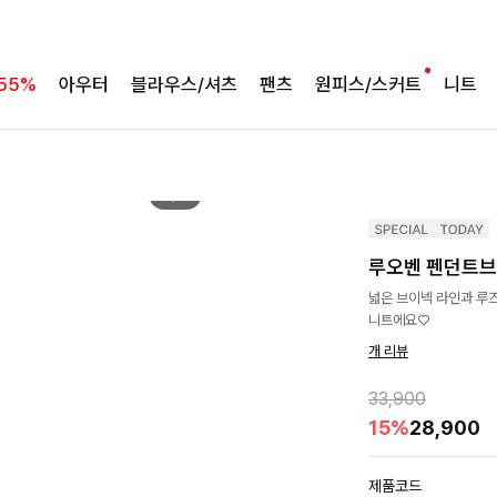
55%
아우터
블라우스/셔츠
팬츠
원피스/스커트
니트
2
/
5
루오벤 펜던트
넓은 브이넥 라인과 루
니트에요♡
개 리뷰
33,900
15%
28,900
제품코드