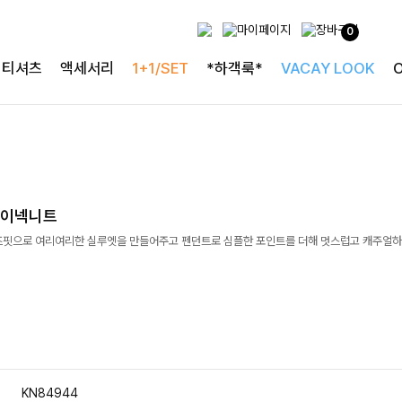
0
티셔츠
액세서리
1+1/SET
*하객룩*
VACAY LOOK
브이넥니트
즈핏으로 여리여리한 실루엣을 만들어주고 펜던트로 심플한 포인트를 더해 멋스럽고 캐주얼하
KN84944