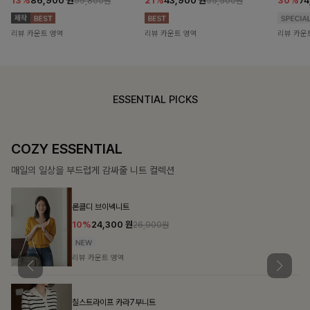
13%
86,900
원
21%
43,900
원
30%
7
99,800원
55,500원
리뷰 카운트 영역
리뷰 카운트 영역
리뷰 카운
ESSENTIAL PICKS
COZY ESSENTIAL
매일의 일상을 부드럽게 감싸줄 니트 컬렉션
론클디 브이넥니트
10%
24,300
원
26,900원
리뷰 카운트 영역
칠스트라이프 카라7부니트