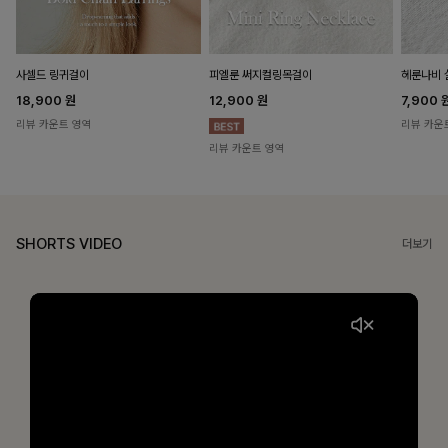
헤룬나비 
사셀드 링귀걸이
피엘룬 써지컬링목걸이
7,900
18,900
원
12,900
원
리뷰 카운
리뷰 카운트 영역
리뷰 카운트 영역
SHORTS VIDEO
더보기