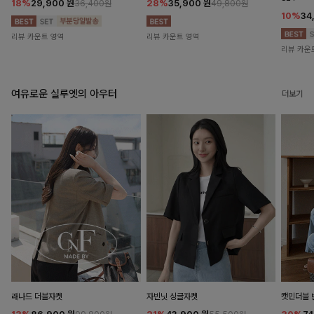
18%
29,900
원
28%
35,900
원
36,400원
49,800원
10%
34
리뷰 카운트 영역
리뷰 카운트 영역
리뷰 카운
여유로운 실루엣의 아우터
더보기
래나드 더블자켓
자빈닛 싱글자켓
캣민더블 