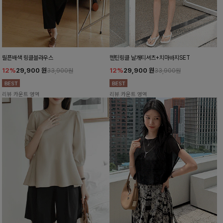
릴픈배색 링클블라우스
헨틴링클 날개티셔츠+치마바지SET
12%
29,900
원
12%
29,900
원
33,900원
33,900원
리뷰 카운트 영역
리뷰 카운트 영역