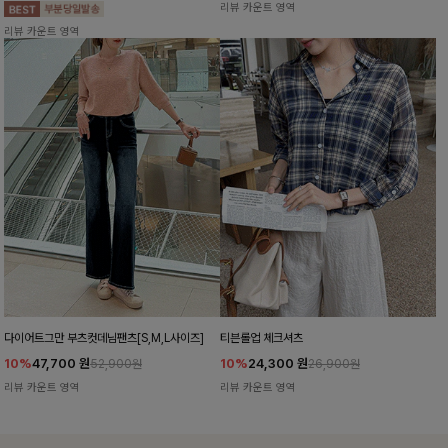
리뷰 카운트 영역
리뷰 카운트 영역
다이어트그만 부츠컷데님팬츠[S,M,L사이즈]
티븐롤업 체크셔츠
10%
47,700
원
10%
24,300
원
52,900원
26,900원
리뷰 카운트 영역
리뷰 카운트 영역