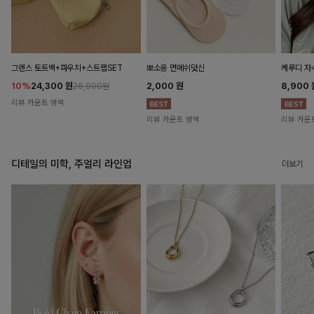
뽀소옹 면메쉬덧신
그렌스 토트백+파우치+스트랩SET
케루디 자
2,000
원
10%
24,300
원
8,900
26,900원
리뷰 카운트 영역
리뷰 카운트 영역
리뷰 카운
디테일의 미학, 주얼리 라인업
더보기