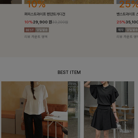
25%
10%
밴스트라이프 스트링원피스
[5천장돌파/C
25%
35,100
원
10%
34,90
46,800원
리뷰 카운트 영역
리뷰 카운트 영
BEST ITEM