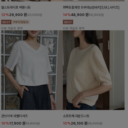
월스트라이프 버튼니트
퍼펙트절개핏 6부데님반바지[S,M,L사이즈]
12%
29,900
원
14%
48,900
원
33,900원
56,800원
리뷰 카운트 영역
리뷰 카운트 영역
콘브이넥 라벨티셔츠
소프트해 라운드니트
10%
17,900
원
10%
26,100
원
19,800원
28,900원