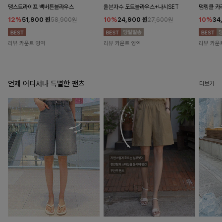
댕스트라이프 백버튼블라우스
율븐자수 도트블라우스+나시SET
덤링클 카
12%
51,900
원
10%
24,900
원
10%
34
58,900원
27,600원
리뷰 카운트 영역
리뷰 카운트 영역
리뷰 카운
언제 어디서나 특별한 팬츠
더보기