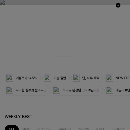
0
03
33
여름특가~45%
오늘 출발
단, 하루 혜택
NEW IT
우아한 실루엣 블라우스
하나로 완성된 코디 #원피스
데일리 #
WEEKLY BEST
NEW
BLOUSE
PANTS
DRESS
KNIT
T-SHIRT
ALL