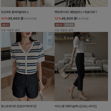
밍킷퍼프 플레어블라우스
캣밍레이어드 패턴원피스+목걸이SET
10%
39,600
원
12%
45,900
원
43,900원
52,100원
리뷰 카운트 영역
리뷰 카운트 영역
함스트라이프 린넨브이넥가디건
이지스판 카프리슬랙스[S,M,L사이즈]