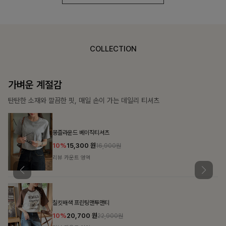
COLLECTION
가장 쉬운 코디
특별한 날부터 일상까지 함께하는 룩
쥬빌스트링 포켓원피스
17%
48,900
원
58,900원
리뷰 카운트 영역
블룬티 나시원피스+셔츠SET
15%
31,900
원
37,500원