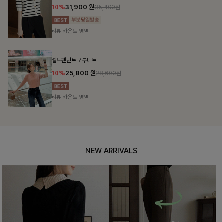
10%
31,900
원
35,400원
리뷰 카운트 영역
셀드펜던트 7부니트
10%
25,800
원
28,600원
리뷰 카운트 영역
NEW ARRIVALS