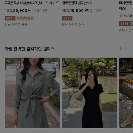
딱좋은5부 데님반바지[S,M,L,XL사이즈]
쿨코튼핀턱 밴딩반바지
더예쁜린넨
이즈]
10%
26,900
원
15%
19,900
원
29,800원
23,400원
12%
36
리뷰 카운트 영역
리뷰 카운트 영역
리뷰 카운
가장 완벽한 감각적인 원피스
더보기