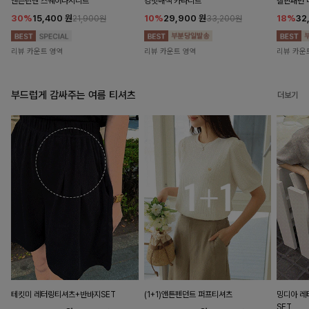
앤즌린넨 스퀘어나시니트
킹밋배색 카라니트
캘핀패턴 
30%
15,400
원
10%
29,900
원
18%
32
21,900원
33,200원
리뷰 카운트 영역
리뷰 카운트 영역
리뷰 카운
부드럽게 감싸주는 여름 티셔츠
더보기
테킷미 레터링티셔츠+반바지SET
(1+1)앤튼펜던트 퍼프티셔츠
밍디아 
SET