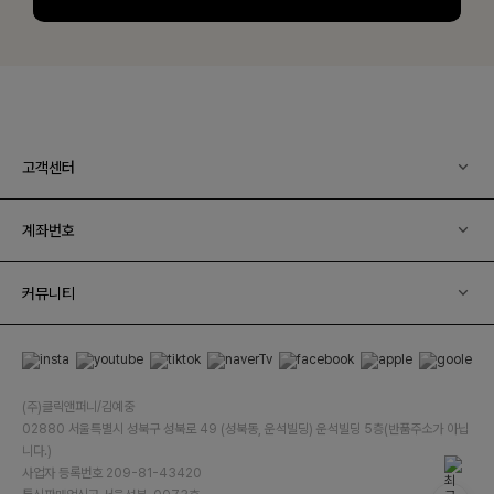
고객센터
계좌번호
커뮤니티
(주)클릭앤퍼니/김예중
02880 서울특별시 성북구 성북로 49 (성북동, 운석빌딩) 운석빌딩 5층(반품주소가 아닙
니다.)
사업자 등록번호 209-81-43420