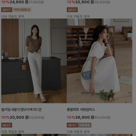
10%
24,900
원
13%
33,900
원
27,600원
38,900원
리뷰 카운트 영역
리뷰 카운트 영역
윌리덤 라운드앤브이넥가디건
룬셀퍼프 셔링원피스
10%
20,900
원
10%
36,900
원
23,200원
40,900원
리뷰 카운트 영역
리뷰 카운트 영역