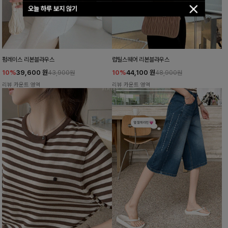
오늘 하루 보지 않기
펌레이스 리본블라우스
럽틸스퀘어 리본블라우스
10%
39,600
원
10%
44,100
원
43,900원
48,900원
리뷰 카운트 영역
리뷰 카운트 영역