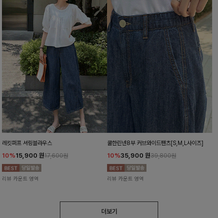
레킷퍼프 셔링블라우스
쿨한린넨8부 커브와이드팬츠[S,M,L사이즈]
10%
15,900
원
10%
35,900
원
17,600원
39,800원
리뷰 카운트 영역
리뷰 카운트 영역
더보기