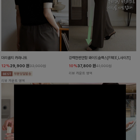
더리골지 카라니트
강력한편안함 와이드슬랙스[FREE,L사이즈]
12%
29,900
원
10%
37,800
원
33,900원
41,900원
리뷰 카운트 영역
리뷰 카운트 영역