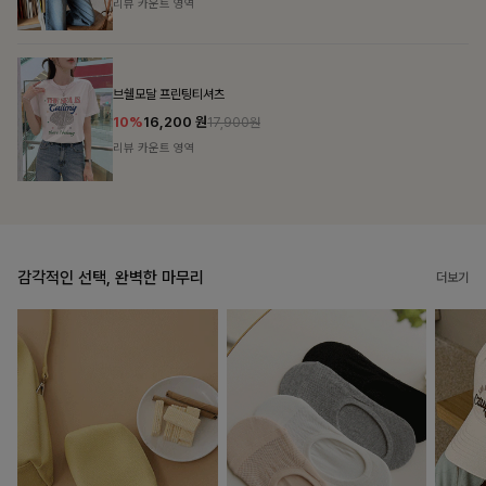
리뷰 카운트 영역
캣시어서커 버튼카라원피스+벨트SET
16%
79,900
원
95,100원
리뷰 카운트 영역
감각적인 선택, 완벽한 마무리
더보기