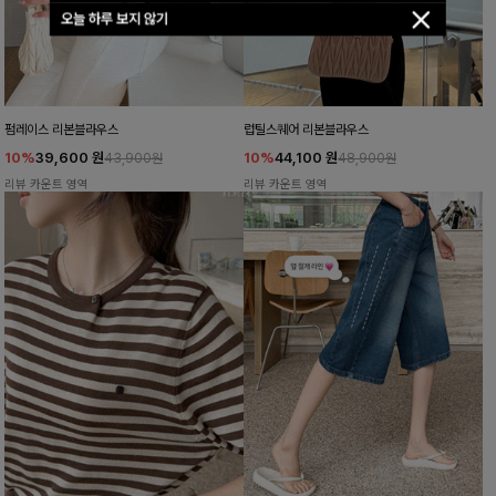
오늘 하루 보지 않기
펌레이스 리본블라우스
럽틸스퀘어 리본블라우스
10%
39,600
원
10%
44,100
원
43,900원
48,900원
리뷰 카운트 영역
리뷰 카운트 영역