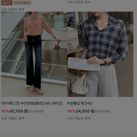
리뷰 카운트 영역
리뷰 카운트 영역
다이어트그만 부츠컷데님팬츠[S,M,L사이즈]
티븐롤업 체크셔츠
10%
47,700
원
10%
24,300
원
52,900원
26,900원
리뷰 카운트 영역
리뷰 카운트 영역