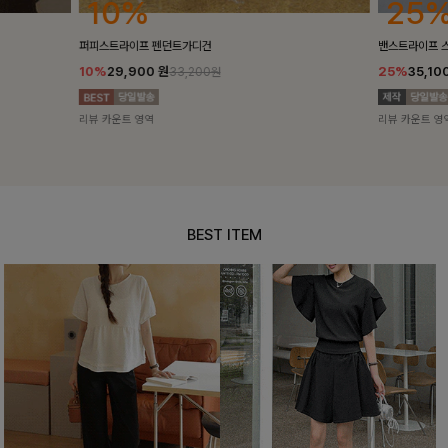
25%
10%
밴스트라이프 스트링원피스
[5천장돌파/C
25%
35,100
원
10%
34,90
46,800원
리뷰 카운트 영역
리뷰 카운트 영
BEST ITEM