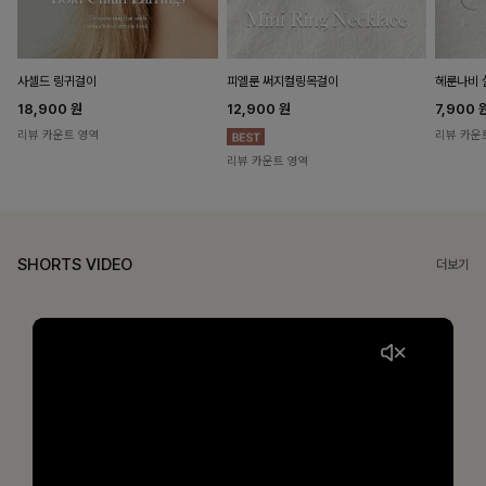
헤룬나비 
사셀드 링귀걸이
피엘룬 써지컬링목걸이
7,900
18,900
원
12,900
원
리뷰 카운
리뷰 카운트 영역
리뷰 카운트 영역
SHORTS VIDEO
더보기