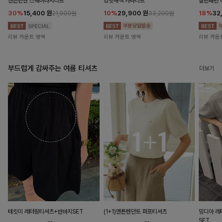
앤즌린넨 스퀘어나시니트
킹밋배색 카라니트
캘핀패턴 
30%
15,400
원
10%
29,900
원
18%
32
21,900원
33,200원
리뷰 카운트 영역
리뷰 카운트 영역
리뷰 카운
부드럽게 감싸주는 여름 티셔츠
더보기
테킷미 레터링티셔츠+반바지SET
(1+1)앤튼펜던트 퍼프티셔츠
밍디아 
SET