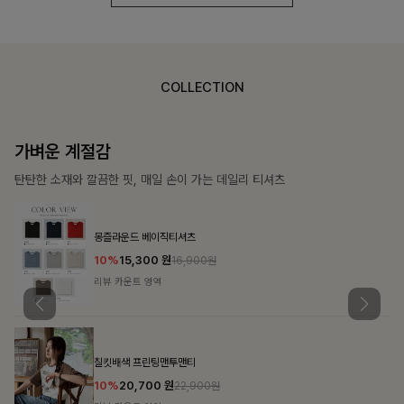
COLLECTION
가장 쉬운 코디
특별한 날부터 일상까지 함께하는 룩
쥬빌스트링 포켓원피스
17%
48,900
원
58,900원
리뷰 카운트 영역
블룬티 나시원피스+셔츠SET
15%
31,900
원
37,500원