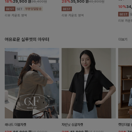
18%
29,900
원
28%
35,900
원
36,400원
49,800원
10%
34
리뷰 카운트 영역
리뷰 카운트 영역
리뷰 카운
여유로운 실루엣의 아우터
더보기
래나드 더블자켓
자빈닛 싱글자켓
캣민더블 