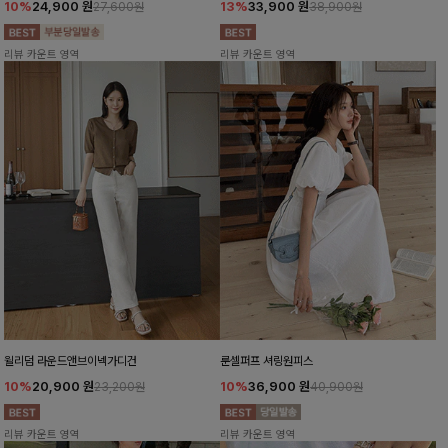
10%
24,900
원
13%
33,900
원
27,600원
38,900원
리뷰 카운트 영역
리뷰 카운트 영역
윌리덤 라운드앤브이넥가디건
룬셀퍼프 셔링원피스
10%
20,900
원
10%
36,900
원
23,200원
40,900원
리뷰 카운트 영역
리뷰 카운트 영역