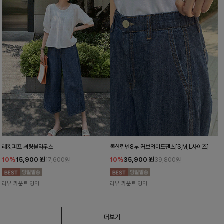
레킷퍼프 셔링블라우스
쿨한린넨8부 커브와이드팬츠[S,M,L사이즈]
10%
15,900
원
10%
35,900
원
17,600원
39,800원
리뷰 카운트 영역
리뷰 카운트 영역
더보기