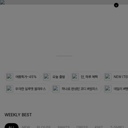
0
03
33
여름특가~45%
오늘 출발
단, 하루 혜택
NEW IT
우아한 실루엣 블라우스
하나로 완성된 코디 #원피스
데일리 #
WEEKLY BEST
NEW
BLOUSE
PANTS
DRESS
KNIT
T-SHIRT
ALL