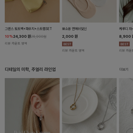
뽀소옹 면메쉬덧신
그렌스 토트백+파우치+스트랩SET
케루디 자
2,000
원
10%
24,300
원
8,900
26,900원
리뷰 카운트 영역
리뷰 카운트 영역
리뷰 카운
디테일의 미학, 주얼리 라인업
더보기