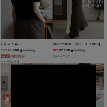
더리골지 카라니트
강력한편안함 와이드슬랙스[FREE,L사이즈]
12%
29,900
원
10%
37,800
원
33,900원
41,900원
리뷰 카운트 영역
리뷰 카운트 영역