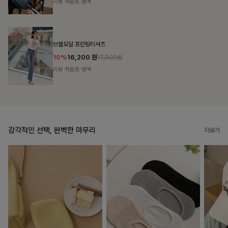
리뷰 카운트 영역
캣시어서커 버튼카라원피스+벨트SET
16%
79,900
원
95,100원
리뷰 카운트 영역
감각적인 선택, 완벽한 마무리
더보기