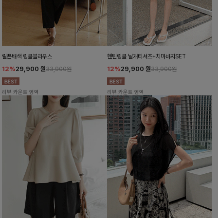
릴픈배색 링클블라우스
헨틴링클 날개티셔츠+치마바지SET
12%
29,900
원
12%
29,900
원
33,900원
33,900원
리뷰 카운트 영역
리뷰 카운트 영역