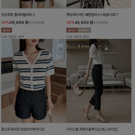
밍킷퍼프 플레어블라우스
캣밍레이어드 패턴원피스+목걸이SET
10%
39,600
원
12%
45,900
원
43,900원
52,100원
리뷰 카운트 영역
리뷰 카운트 영역
함스트라이프 린넨브이넥가디건
이지스판 카프리슬랙스[S,M,L사이즈]