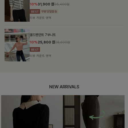
10%
31,900
원
35,400원
리뷰 카운트 영역
셀드펜던트 7부니트
10%
25,800
원
28,600원
리뷰 카운트 영역
NEW ARRIVALS