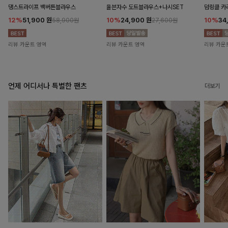
댕스트라이프 백버튼블라우스
율븐자수 도트블라우스+나시SET
덤링클 카
12%
51,900
원
10%
24,900
원
10%
34
58,900원
27,600원
리뷰 카운트 영역
리뷰 카운트 영역
리뷰 카운
언제 어디서나 특별한 팬츠
더보기