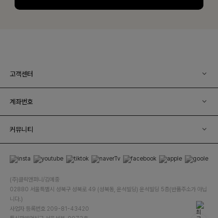
고객센터
계좌번호
커뮤니티
(주)클릭앤퍼니/김예중
02880 서울특별시 성북구 성북로 49 (성북동, 운석빌딩) 운석빌딩 5층(반품주소가 아닙
니다.)
사업자 등록번호 209-81-43420