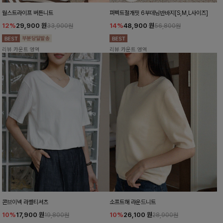
월스트라이프 버튼니트
퍼펙트절개핏 6부데님반바지[S,M,L사이즈]
12%
29,900
원
14%
48,900
원
33,900원
56,800원
리뷰 카운트 영역
리뷰 카운트 영역
콘브이넥 라벨티셔츠
소프트해 라운드니트
10%
17,900
원
10%
26,100
원
19,800원
28,900원