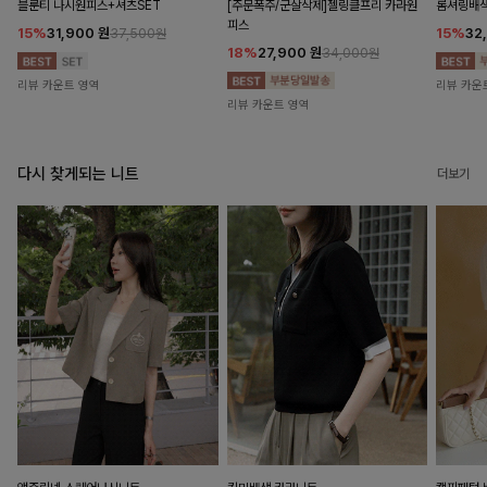
블룬티 나시원피스+셔츠SET
[주문폭주/군살삭제]젤링클프리 카라원
롬셔링배
피스
15%
31,900
원
15%
32
37,500원
18%
27,900
원
34,000원
리뷰 카운트 영역
리뷰 카운
리뷰 카운트 영역
다시 찾게되는 니트
더보기