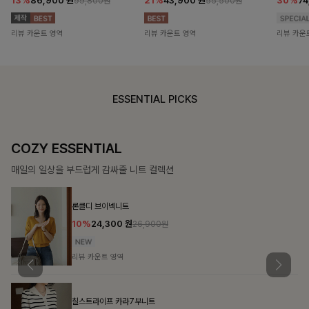
13%
86,900
원
21%
43,900
원
30%
7
99,800원
55,500원
리뷰 카운트 영역
리뷰 카운트 영역
리뷰 카운
ESSENTIAL PICKS
COZY ESSENTIAL
매일의 일상을 부드럽게 감싸줄 니트 컬렉션
론클디 브이넥니트
10%
24,300
원
26,900원
리뷰 카운트 영역
칠스트라이프 카라7부니트