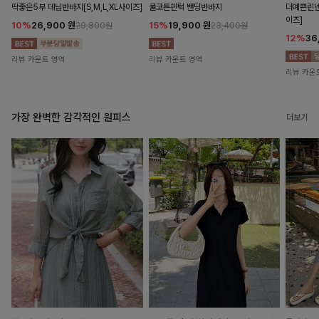
딱좋은5부 데님반바지[S,M,L,XL사이즈]
쿨코튼핀턱 밴딩반바지
더예쁜린넨
이즈]
10%
26,900
원
15%
19,900
원
29,800원
23,400원
12%
36
리뷰 카운트 영역
리뷰 카운트 영역
리뷰 카운
가장 완벽한 감각적인 원피스
더보기