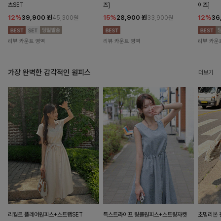
츠SET
즈]
이즈]
12%
39,900
원
15%
28,900
원
12%
36
45,300원
33,900원
리뷰 카운트 영역
리뷰 카운트 영역
리뷰 카운
가장 완벽한 감각적인 원피스
더보기
리월르 플레어원피스+스트랩SET
특스트라이프 링클원피스+스트링자켓
초밍리본 