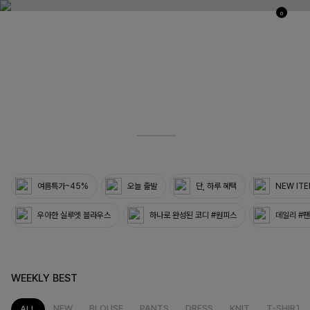
0
03
33
여름특가~45%
오늘 출발
단, 하루 혜택
NEW IT
우아한 실루엣 블라우스
하나로 완성된 코디 #원피스
데일리 #
WEEKLY BEST
NEW
BLOUSE
PANTS
DRESS
KNIT
T-SHIRT
ALL