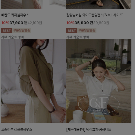
메칸드 카라블라우스
찰랑넘버원 와이드밴딩팬츠[S,M,L사이즈]
10%
37,900
원
10%
35,900
원
42,100원
39,800원
리뷰 카운트 영역
리뷰 카운트 영역
로즐리본 러플블라우스
[재구매율1위] 냉감효과 카라니트