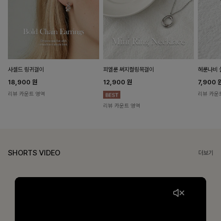
헤룬나비 
사셀드 링귀걸이
피엘룬 써지컬링목걸이
7,900
18,900
원
12,900
원
리뷰 카운
리뷰 카운트 영역
리뷰 카운트 영역
SHORTS VIDEO
더보기