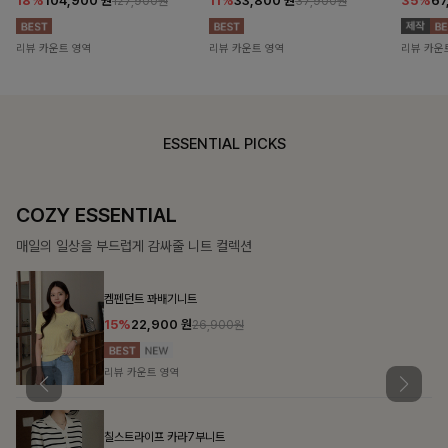
18%
104,900
원
11%
33,800
원
35%
67
127,900원
37,900원
리뷰 카운트 영역
리뷰 카운트 영역
리뷰 카운
ESSENTIAL PICKS
COZY ESSENTIAL
매일의 일상을 부드럽게 감싸줄 니트 컬렉션
켐펜던트 꽈배기니트
15%
22,900
원
26,900원
리뷰 카운트 영역
칠스트라이프 카라7부니트