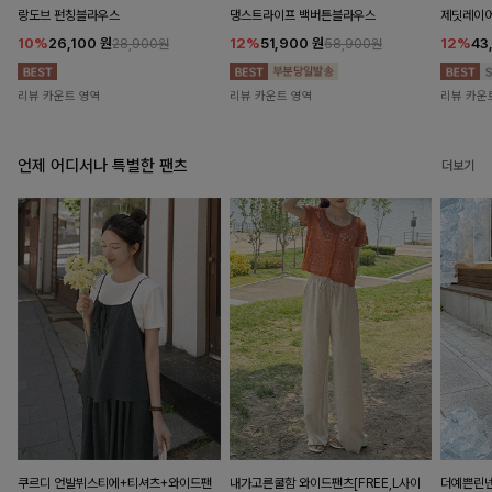
랑도브 펀칭블라우스
댕스트라이프 백버튼블라우스
제딧레이어
10%
26,100
원
12%
51,900
원
12%
43
28,900원
58,900원
리뷰 카운트 영역
리뷰 카운트 영역
리뷰 카운
언제 어디서나 특별한 팬츠
더보기
쿠르디 언발뷔스티에+티셔츠+와이드팬
내가고른쿨함 와이드팬츠[FREE,L사이
더예쁜린넨