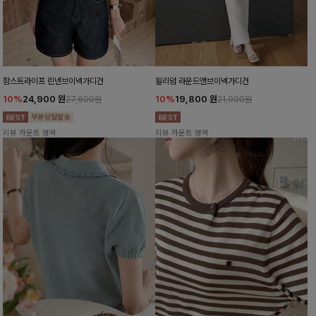
함스트라이프 린넨브이넥가디건
윌리덤 라운드앤브이넥가디건
10%
24,900
원
10%
19,800
원
27,600원
21,900원
리뷰 카운트 영역
리뷰 카운트 영역