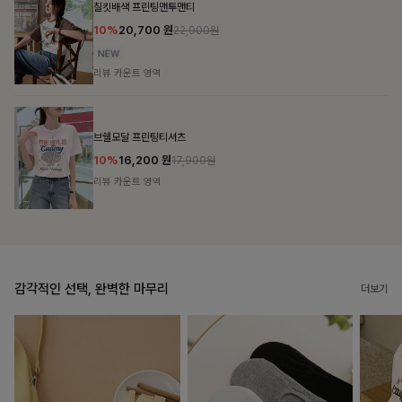
밴스트라이프 스트링원피스
25%
35,100
원
46,800원
리뷰 카운트 영역
룬셀퍼프 셔링원피스
10%
36,900
원
40,900원
리뷰 카운트 영역
감각적인 선택, 완벽한 마무리
더보기