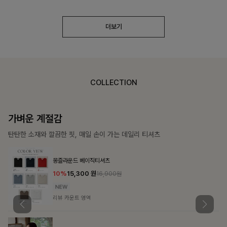
더보기
COLLECTION
가장 쉬운 코디
특별한 날부터 일상까지 함께하는 룩
큐플리츠 블라우스+스커트+벨트SET
10%
57,600
원
63,900원
리뷰 카운트 영역