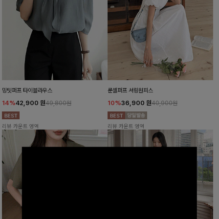
밍팃퍼프 타이블라우스
룬셀퍼프 셔링원피스
14%
42,900
원
10%
36,900
원
49,800원
40,900원
리뷰 카운트 영역
리뷰 카운트 영역