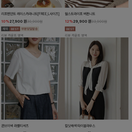
리프펜던트 레이스카라니트[FREE,L사이즈]
월스트라이프 버튼니트
10%
27,900
원
12%
29,900
원
30,900원
33,900원
리뷰 카운트 영역
리뷰 카운트 영역
콘브이넥 라벨티셔츠
킬딧배색 타이블라우스