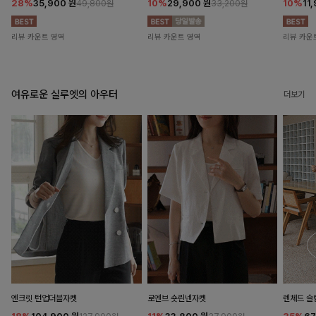
28%
35,900
원
10%
29,900
원
10%
11
49,800원
33,200원
리뷰 카운트 영역
리뷰 카운트 영역
리뷰 카운
여유로운 실루엣의 아우터
더보기
엔크릿 턴업더블자켓
로엔브 숏린넨자켓
렌체드 슬