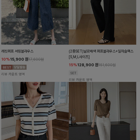
레킷퍼프 셔링블라우스
(2종SET)날르배색 퍼프블라우스+일자슬랙스
[S,M,L사이즈]
10%
15,900
원
17,600원
15%
128,900
원
151,600원
리뷰 카운트 영역
리뷰 카운트 영역