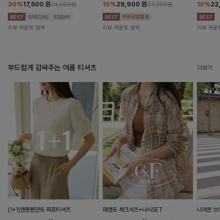
30%
17,500
원
10%
29,900
원
10%
22
24,900원
33,200원
리뷰 카운트 영역
리뷰 카운트 영역
리뷰 카운
부드럽게 감싸주는 여름 티셔츠
더보기
(1+1)앤튼펜던트 퍼프티셔츠
파앤트 체크셔츠+나시SET
니어븐 브