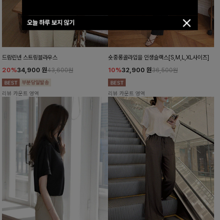
오늘 하루 보지 않기
드람린넨 스트링블라우스
숏중롱골라입을 인생슬랙스[S,M,L,XL사이즈]
20%
34,900
원
10%
32,900
원
43,600원
36,500원
리뷰 카운트 영역
리뷰 카운트 영역