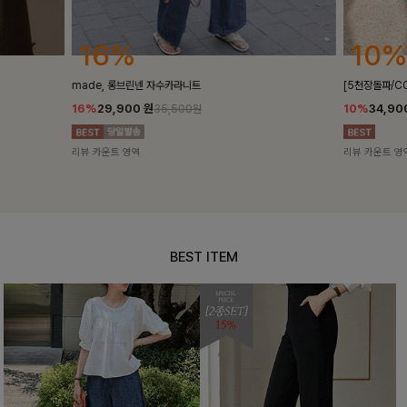
10%
10%
[5천장돌파/COOL]멜틴 퍼프블라우스
퍼피스트라이프
10%
34,900
원
10%
29,9
38,700원
리뷰 카운트 영역
리뷰 카운트 영
BEST ITEM