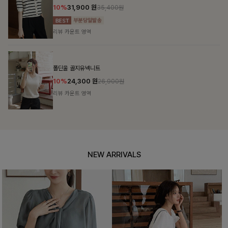
10%
31,900
원
35,400원
리뷰 카운트 영역
폴딘울 골지유넥니트
10%
24,300
원
26,900원
리뷰 카운트 영역
NEW ARRIVALS