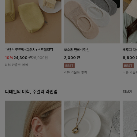
뽀소옹 면메쉬덧신
그렌스 토트백+파우치+스트랩SET
케루디 자
2,000
원
10%
24,300
원
8,900
26,900원
리뷰 카운트 영역
리뷰 카운트 영역
리뷰 카운
디테일의 미학, 주얼리 라인업
더보기