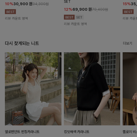
SET
10%
30,900
원
15%
35
34,300원
12%
69,900
원
79,400원
리뷰 카운트 영역
리뷰 카운
리뷰 카운트 영역
다시 찾게되는 니트
더보기
델로펜던트 펀칭카라니트
킹밋배색 카라니트
캘로이 비