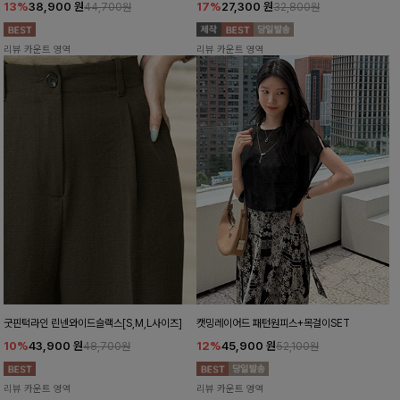
13%
38,900
원
17%
27,300
원
44,700원
32,800원
리뷰 카운트 영역
리뷰 카운트 영역
굿핀턱라인 린넨와이드슬랙스[S,M,L사이즈]
캣밍레이어드 패턴원피스+목걸이SET
10%
43,900
원
12%
45,900
원
48,700원
52,100원
리뷰 카운트 영역
리뷰 카운트 영역