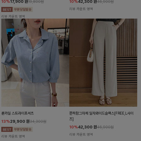
10%
17,900
원
10%
42,300
원
19,800원
46,900원
리뷰 카운트 영역
리뷰 카운트 영역
룬카일 스트라이프셔츠
쫀득함그자체 일자와이드슬랙스[FREE,L사이
즈]
13%
29,900
원
34,300원
10%
42,300
원
46,900원
리뷰 카운트 영역
리뷰 카운트 영역