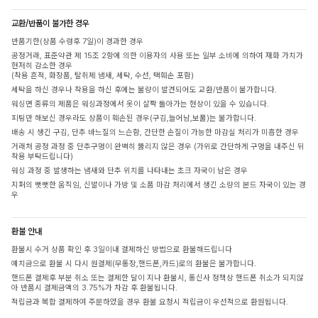
교환/반품이 불가한 경우
반품기한(상품 수령후 7일)이 경과한 경우
공정거래, 표준약관 제 15조 2항에 의한 이용자의 사용 또는 일부 소비에 의하여 재화 가치가
현저히 감소한 경우
(착용 흔적, 화장품, 탈취제 냄새, 세탁, 수선, 택훼손 포함)
세탁을 하신 경우나 착용을 하신 후에는 불량이 발견되어도 교환/반품이 불가합니다.
워싱면 종류의 제품은 워싱과정에서 옷이 살짝 돌아가는 현상이 있을 수 있습니다.
피팅만 해보신 경우라도 상품이 훼손된 경우(구김,늘어남,보풀)는 불가합니다.
배송 시 생긴 구김, 단추 바느질의 느슨함, 간단한 손질이 가능한 마감실 처리가 미흡한 경우
거래처 공정 과정 중 단추구멍이 완벽히 뚫리지 않은 경우 (가위로 간단하게 구멍을 내주신 뒤
착용 부탁드립니다)
워싱 과정 중 발생하는 냄새와 단추 위치를 나타내는 초크 자국이 남은 경우
지퍼의 뻣뻣한 움직임, 신발이나 가방 및 소품 마감 처리에서 생긴 소량의 본드 자국이 있는 경
우
환불 안내
환불시 수거 상품 확인 후 3일이내 결제하신 방법으로 환불해드립니다
예치금으로 환불 시 다시 원결제(무통장,핸드폰,카드)로의 환불은 불가합니다.
핸드폰 결제후 부분 취소 또는 결제한 달이 지나 환불시, 통신사 정책상 핸드폰 취소가 되지않
아 반품시 결제금액의 3.75%가 차감 후 환불됩니다.
적립금과 복합 결제하여 주문하였을 경우 환불 요청시 적립금이 우선적으로 환원됩니다.