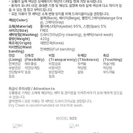
- 상품의 실제 색상은 상세페이지 하단의 디테일 컷과 가장 유사합니다.
- 용자의 모니터 사양, 휴대폰 기종 및 해상도 설정에 따라 실제 색상과 다소 차이가 있
을 수 있는 점 참고 부탁드립니다.
- 모든 의류의 첫 세탁은 소재 변형 방지를 위해 드라이클리닝을 권장합니다.
블랙(Black), 베이지(Beige), 멜란지그레이(Melange Gra
색상(Color)
y), 그레이(Gray)
소재(Material)
폴리에스터(Polyester) 95%, 스판(Span) 5%
사이즈(Size)
FREE
세탁방법(Washing)
드라이크리닝(Dry cleaning), 손세탁(Hand wash)
중량(Weight)
420g
제조국(Origin)
대한민국(Korea)
허리밴딩(Waist
전체밴딩(Full banding)
banding)
안감
신축성
비침
두께감
촉감
(Lining)
(Flexibility)
(Transparency)
(Thickness)
(Touching)
전체안감
매우좋음
비침있음
두꺼움
까슬거림
부분안감
약간당겨짐
비침약간
적당함
적당함
안감탈부착
없음
밝은칼라만
얇음
부드러움
없음
없음
취급시 주의사항 / Attention to
상품별로 기재된 소재에 해당하는 세탁 및 관리법을 지켜주셔야 더 오래 예쁘게 입으실
수 있습니다.
클릭앤퍼니 모든 의류는 첫 세탁은 드라이크리닝을 권장합니다.
Dry Clean is recommended on the first wash.
MODEL
SIZE