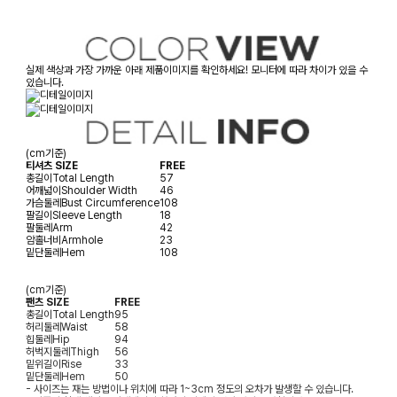
실제 색상과 가장 가까운 아래 제품이미지를 확인하세요! 모니터에 따라 차이가 있을 수
있습니다.
(cm기준)
티셔츠 SIZE
FREE
총길이
Total Length
57
어깨넓이
Shoulder Width
46
가슴둘레
Bust Circumference
108
팔길이
Sleeve Length
18
팔둘레
Arm
42
암홀너비
Armhole
23
밑단둘레
Hem
108
(cm기준)
팬츠 SIZE
FREE
총길이
Total Length
95
허리둘레
Waist
58
힙둘레
Hip
94
허벅지둘레
Thigh
56
밑위길이
Rise
33
밑단둘레
Hem
50
- 사이즈는 재는 방법이나 위치에 따라 1~3cm 정도의 오차가 발생할 수 있습니다.