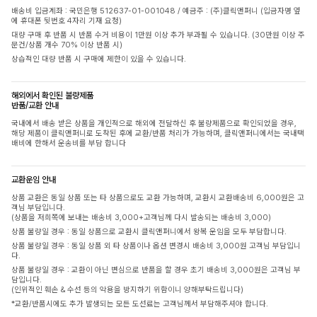
배송비 입금계좌 : 국민은행 512637-01-001048 / 예금주 : (주)클릭앤퍼니 (입금자명 옆
에 휴대폰 뒷번호 4자리 기재 요청)
대량 구매 후 반품 시 반품 수거 비용이 1만원 이상 추가 부과될 수 있습니다. (30만원 이상 주
문건/상품 개수 70% 이상 반품 시)
상습적인 대량 반품 시 구매에 제한이 있을 수 있습니다.
해외에서 확인된 불량제품
반품/교환 안내
국내에서 배송 받은 상품을 개인적으로 해외에 전달하신 후 불량제품으로 확인되었을 경우,
해당 제품이 클릭앤퍼니로 도착된 후에 교환/반품 처리가 가능하며, 클릭앤퍼니에서는 국내택
배비에 한해서 운송비를 부담 합니다
교환운임 안내
상품 교환은 동일 상품 또는 타 상품으로도 교환 가능하며, 교환시 교환배송비 6,000원은 고
객님 부담입니다.
(상품을 저희쪽에 보내는 배송비 3,000+고객님께 다시 발송되는 배송비 3,000)
상품 불량일 경우 : 동일 상품으로 교환시 클릭앤퍼니에서 왕복 운임을 모두 부담합니다.
상품 불량일 경우 : 동일 상품 외 타 상품이나 옵션 변경시 배송비 3,000원 고객님 부담입니
다.
상품 불량일 경우 : 교환이 아닌 변심으로 반품을 할 경우 초기 배송비 3,000원은 고객님 부
담입니다.
(인위적인 훼손 & 수선 등의 악용을 방지하기 위함이니 양해부탁드립니다)
*교환/반품시에도 추가 발생되는 모든 도선료는 고객님께서 부담해주셔야 합니다.