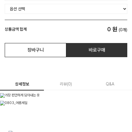
0
원
상품금액 합계
(
0
개)
장바구니
바로구매
상세정보
리뷰
(
0
)
Q&A