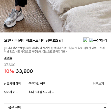
오헨 레터링티셔츠+트레이닝팬츠SET
[코디걱정없는🖤]깔끔한 레터링이 새겨진 반팔 티셔츠와 편안하게 착용 가능한 와이드 트레
이닝 팬츠 세트 구성으로 캐주얼한 감성으로 즐겨입어요~
개 리뷰
37,600
10%
33,900
신규가입 혜택
신규가입 혜택
혜택보기
무이자 카드
최대 6개월 무이자