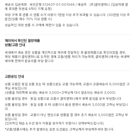
배송비 입금계좌 : 국민은행 512637-01-001048 / 예금주 : (주)클릭앤퍼니 (입금자명 옆
에 휴대폰 뒷번호 4자리 기재 요청)
대량 구매 후 반품 시 반품 수거 비용이 1만원 이상 추가 부과될 수 있습니다. (30만원 이상 주
문건/상품 개수 70% 이상 반품 시)
상습적인 대량 반품 시 구매에 제한이 있을 수 있습니다.
해외에서 확인된 불량제품
반품/교환 안내
국내에서 배송 받은 상품을 개인적으로 해외에 전달하신 후 불량제품으로 확인되었을 경우,
해당 제품이 클릭앤퍼니로 도착된 후에 교환/반품 처리가 가능하며, 클릭앤퍼니에서는 국내택
배비에 한해서 운송비를 부담 합니다
교환운임 안내
상품 교환은 동일 상품 또는 타 상품으로도 교환 가능하며, 교환시 교환배송비 6,000원은 고
객님 부담입니다.
(상품을 저희쪽에 보내는 배송비 3,000+고객님께 다시 발송되는 배송비 3,000)
상품 불량일 경우 : 동일 상품으로 교환시 클릭앤퍼니에서 왕복 운임을 모두 부담합니다.
상품 불량일 경우 : 동일 상품 외 타 상품이나 옵션 변경시 배송비 3,000원 고객님 부담입니
다.
상품 불량일 경우 : 교환이 아닌 변심으로 반품을 할 경우 초기 배송비 3,000원은 고객님 부
담입니다.
(인위적인 훼손 & 수선 등의 악용을 방지하기 위함이니 양해부탁드립니다)
*교환/반품시에도 추가 발생되는 모든 도선료는 고객님께서 부담해주셔야 합니다.