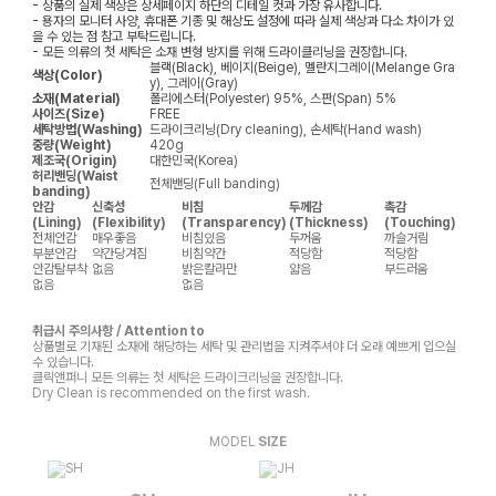
- 상품의 실제 색상은 상세페이지 하단의 디테일 컷과 가장 유사합니다.
- 용자의 모니터 사양, 휴대폰 기종 및 해상도 설정에 따라 실제 색상과 다소 차이가 있
을 수 있는 점 참고 부탁드립니다.
- 모든 의류의 첫 세탁은 소재 변형 방지를 위해 드라이클리닝을 권장합니다.
블랙(Black), 베이지(Beige), 멜란지그레이(Melange Gra
색상(Color)
y), 그레이(Gray)
소재(Material)
폴리에스터(Polyester) 95%, 스판(Span) 5%
사이즈(Size)
FREE
세탁방법(Washing)
드라이크리닝(Dry cleaning), 손세탁(Hand wash)
중량(Weight)
420g
제조국(Origin)
대한민국(Korea)
허리밴딩(Waist
전체밴딩(Full banding)
banding)
안감
신축성
비침
두께감
촉감
(Lining)
(Flexibility)
(Transparency)
(Thickness)
(Touching)
전체안감
매우좋음
비침있음
두꺼움
까슬거림
부분안감
약간당겨짐
비침약간
적당함
적당함
안감탈부착
없음
밝은칼라만
얇음
부드러움
없음
없음
취급시 주의사항 / Attention to
상품별로 기재된 소재에 해당하는 세탁 및 관리법을 지켜주셔야 더 오래 예쁘게 입으실
수 있습니다.
클릭앤퍼니 모든 의류는 첫 세탁은 드라이크리닝을 권장합니다.
Dry Clean is recommended on the first wash.
MODEL
SIZE