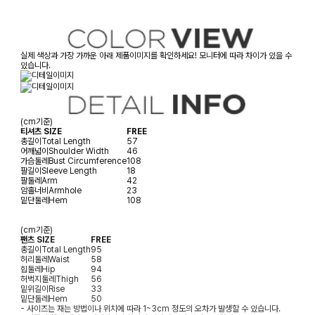
실제 색상과 가장 가까운 아래 제품이미지를 확인하세요! 모니터에 따라 차이가 있을 수
있습니다.
(cm기준)
티셔츠 SIZE
FREE
총길이
Total Length
57
어깨넓이
Shoulder Width
46
가슴둘레
Bust Circumference
108
팔길이
Sleeve Length
18
팔둘레
Arm
42
암홀너비
Armhole
23
밑단둘레
Hem
108
(cm기준)
팬츠 SIZE
FREE
총길이
Total Length
95
허리둘레
Waist
58
힙둘레
Hip
94
허벅지둘레
Thigh
56
밑위길이
Rise
33
밑단둘레
Hem
50
- 사이즈는 재는 방법이나 위치에 따라 1~3cm 정도의 오차가 발생할 수 있습니다.