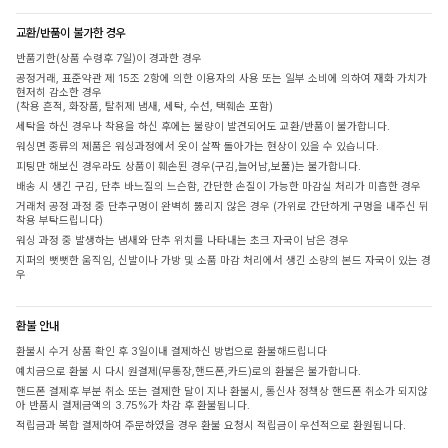
교환/반품이 불가한 경우
반품기한(상품 수령후 7일)이 경과한 경우
공정거래, 표준약관 제 15조 2항에 의한 이용자의 사용 또는 일부 소비에 의하여 재화 가치가
현저히 감소한 경우
(착용 흔적, 화장품, 탈취제 냄새, 세탁, 수선, 택훼손 포함)
세탁을 하신 경우나 착용을 하신 후에는 불량이 발견되어도 교환/반품이 불가합니다.
워싱면 종류의 제품은 워싱과정에서 옷이 살짝 돌아가는 현상이 있을 수 있습니다.
피팅만 해보신 경우라도 상품이 훼손된 경우(구김,늘어남,보풀)는 불가합니다.
배송 시 생긴 구김, 단추 바느질의 느슨함, 간단한 손질이 가능한 마감실 처리가 미흡한 경우
거래처 공정 과정 중 단추구멍이 완벽히 뚫리지 않은 경우 (가위로 간단하게 구멍을 내주신 뒤
착용 부탁드립니다)
워싱 과정 중 발생하는 냄새와 단추 위치를 나타내는 초크 자국이 남은 경우
지퍼의 뻣뻣한 움직임, 신발이나 가방 및 소품 마감 처리에서 생긴 소량의 본드 자국이 있는 경
우
환불 안내
환불시 수거 상품 확인 후 3일이내 결제하신 방법으로 환불해드립니다
예치금으로 환불 시 다시 원결제(무통장,핸드폰,카드)로의 환불은 불가합니다.
핸드폰 결제후 부분 취소 또는 결제한 달이 지나 환불시, 통신사 정책상 핸드폰 취소가 되지않
아 반품시 결제금액의 3.75%가 차감 후 환불됩니다.
적립금과 복합 결제하여 주문하였을 경우 환불 요청시 적립금이 우선적으로 환원됩니다.