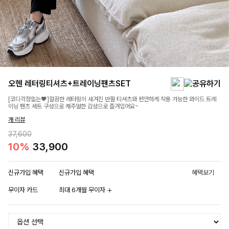
오헨 레터링티셔츠+트레이닝팬츠SET
[코디걱정없는🖤]깔끔한 레터링이 새겨진 반팔 티셔츠와 편안하게 착용 가능한 와이드 트레
이닝 팬츠 세트 구성으로 캐주얼한 감성으로 즐겨입어요~
개 리뷰
37,600
10%
33,900
신규가입 혜택
신규가입 혜택
혜택보기
무이자 카드
최대 6개월 무이자