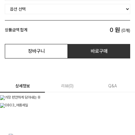
0
원
상품금액 합계
(
0
개)
장바구니
바로구매
상세정보
리뷰
(
0
)
Q&A